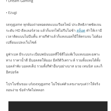
• Dream Gaming
• Ezugi
sexygame ทุกห้องถ่ายทอดสดแบบเรียลไทม์ ประสิทธิภาพชัดเจน
ระดับ HD ดีลเลอร์สวย แล้วก็แจกไพ่ไม่รีบไม่ช้า
สล็อต
ทำให้เรามี
เวลาคิดแบบไม่บีบคั้น สายกีฬาแล้วก็แทงบอลก็มีให้ครบจบ ไม่ต้อง
เปลี่ยนแปลงเว็บไซต์
ยูฟ่าเบท มีระบบระเบียบพนันบอลที่ใช้ดีไม่แพ้เว็บแทงบอลเฉพาะ
ทาง ราคาน้ำดี มีบอลสดให้มอง มีสถิติวิเคราะห์ รวมทั้งแทงได้ทั้ง
บอลลำพัง บอลสเต็ป รวมทั้งกีฬาอื่นๆอย่างบาส มวย เทนนิส และก็
อีสปอร์ต
โปรโมชั่นของ ufasexygame ไม่ใช่แค่ตัวเลขงามๆแต่ว่าให้จริง
ถอนง่าย ข้อจำกัดไม่หลอก