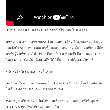
3. เทคนิคการเล่นสล็อตดีแบบฉบับมือใหม่หัดโปร! สล็อต
สำหรับคนไหนกันที่อยากเริ่มต้นเล่นสล็อตให้ดี ในฐานะที่ผมเป็นมือ
ใหม่ฝึกโปรมาก่อน ผมจะมาชี้แนะแนวทางการเล่นสล็อตดีแบบที่มือ
อาชีพผู้คนจำนวนไม่ใช้น้อยชี้แนะกับผม ซึ่งผมก็เชื่อว่า มันจะช่วย
ให้คุณสามารถเล่นสล็อตได้ดิบได้ดีขึ้นอย่างไม่ต้องสงสัยขอรับ
• จัดพอร์ต/สร้างข้อตกลงพื้นฐาน:
ผมชี้แนะให้คุณแบ่งเงินออกเป็น 3 ส่วนด้วยกัน เพื่อเป็นเงินหลัก เงิน
ไม่เป็นอันตราย และก็เงินตรวจสอบเกม
ตั้งเบทฐานที่สามารถสปินได้นานเพียงพอ ผมแนะนำให้ใช้ ทุน x
0.3-0.5% คุณก็จะได้เบทฐานต่อสปิน