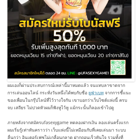
ผมเองก็ผ่านประสบการณ์เหล่านี้มาหมดแล้ว จนแทบลาขาดจาก
การเล่นออนไลน์ กระทั่งวันหนึ่งได้พบกับชื่อ
ยูฟ่าเบท
จากการชี้แนะ
ของเพื่อนในกรุ๊ปไลน์ที่ไว้วางใจกัน เขาบอกว่าเว็บไซต์แห่งนี้ ครบ
จบ เสถียร ไม่ปวดหัวผมก็ฟังหูไว้หู แม้กระนั้นก็ลองเข้าไปดู
ภายหลังจากสมัครufasexygame ทดลองฝากเงิน ลองเล่นครั้งแรก
ผมเริ่มรู้เท่าทันคราวว่า เว็บแห่งนี้ไม่เหมือนกับที่เคยเล่นมา ระบบ
ลื่นกว่า อินเตอร์เฟซไม่เกลื่อนกลาด ฝากถอนเร็วทันใจ รวมทั้งที่