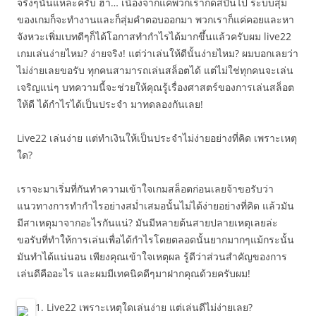
จริงๆนั่นแหละครับ ฮ่า… เนื่องจากแค่พวกเรากดสปินไป ระบบสุ่ม
ของเกมก็จะทำงานและก็สุ่มคำตอบออกมา พวกเราก็แค่คอยและหา
จังหวะเพิ่มเบทดีๆก็ได้โอกาสทำกำไรได้มากขึ้นแล้วครับผม live22
เกมเล่นง่ายไหม? ง่ายจริง! แต่ว่าเล่นให้ดีนั้นง่ายไหม? ผมบอกเลยว่า
ไม่ง่ายเลยขอรับ ทุกคนสามารถเล่นสล็อตได้ แต่ไม่ใช่ทุกคนจะเล่น
เจริญแน่ๆ บทความนี้จะช่วยให้คุณรู้เรื่องศาสตร์ของการเล่นสล็อต
ให้ดี ได้กำไรได้เป็นประจำ มาทดลองกันเลย!
Live22 เล่นง่าย แต่ทำเงินให้เป็นประจำไม่ง่ายอย่างที่คิด เพราะเหตุ
ใด?
เราจะมาเริ่มที่กันทำความเข้าใจเกมสล็อตก่อนเลยจ้าขอรับว่า
แนวทางการทำกำไรอย่างสม่ำเสมอนั้นไม่ได้ง่ายอย่างที่คิด แล้วมัน
มีสาเหตุมาจากอะไรกันแน่? มันมีหลายต้นสายปลายเหตุเลยล่ะ
ขอรับที่ทำให้การเล่นเพื่อได้กำไรโดยตลอดนั้นยากมากๆแม้กระนั้น
มันทำได้แน่นอน เพียงคุณเข้าใจเหตุผล รู้ดีว่าส่วนสำคัญของการ
เล่นดีคืออะไร และผมมีเทคนิคดีๆมาฝากคุณด้วยครับผม!
1. Live22 เพราะเหตุใดเล่นง่าย แต่เล่นดีไม่ง่ายเลย?