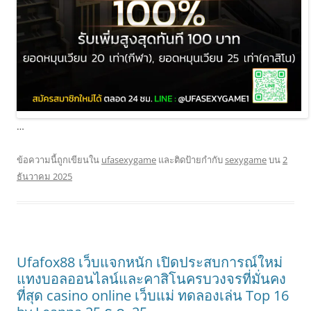
…
ข้อความนี้ถูกเขียนใน
ufasexygame
และติดป้ายกำกับ
sexygame
บน
2
ธันวาคม 2025
Ufafox88 เว็บแจกหนัก เปิดประสบการณ์ใหม่
แทงบอลออนไลน์และคาสิโนครบวงจรที่มั่นคง
ที่สุด casino online เว็บแม่ ทดลองเล่น Top 16