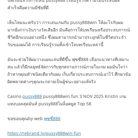
บทเรียนจากการเล่น pussy888 เรียนรู้จากความไม่ประสบผล
สำเร็จคือความมีชัยที่ดี
เห็นไหมนะครับว่า การเล่นเกมกับ pussy888win ให้อะไรกับผม
มากยิ่งกว่าเงินรางวัลเสียอีก มันคือการให้บทเรียนหรือประสบการณ์
ชีวิตอีกแบบอย่างหนึ่ง ซึ่งผมสามารถนำมาประยุกต์ในชีวิตประจำ
วันของผมได้ การเรียนรู้รวมทั้งเข้าใจบทเรียนเหล่านี้
มันจะช่วยให้ผมวางแผนเล่นที่ดีขึ้น พุซซี่888 เลือกแนวทางที่เหมาะ
สม แล้วก็มีกลยุทธ์จัดการกับทุกสถานการณ์ภายในเกม ผมมั่นใจว่า
ถ้าหากคุณทำชนิดเดียวกับผม เก็บเกี่ยวประสบการณ์เอาไว้ ศึกษาข้อ
ผิดพลาดต่างๆคุณจะกลายเป็นผู้ชนะอย่างแท้จริง
Casino
pussy888
pussy888win.fun 3 NOV 2025 Kristin เกม
แทงบอลสุดมันส์ pussy888ไม่ล็อคยูส Top 58
ขอขอบคุณby web
พุซซี่888
https://rebrand.ly/pussy888win-fun