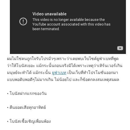
ผมไม่ใช่คนถูกใจรับโปรมั่วๆเพราะว่าเคยพบเว็บไซต์ยูฟ่าเบทที่พูด
ว่าให้โบนัสเยอะ แม้กระนั้นถอนจริงมิได้เพราะเหตุว่าเทิร์นเวอร์เกิน
มนุษย์จะทำได้ แม้กระนั้น
ยูฟ่าเบท
เป็นเว็บที่ทำโปรโมชั่นออกมา
แบบพอดิบพอดีๆไม่มากเกิน ไม่น้อยไป และก็ข้อตกลงสมเหตุสมผล
• โบนัสฝากแรกของวัน
• คืนยอดเสียทุกอาทิตย์
• โบนัสเชื้อเชิญเพื่อนพ้อง