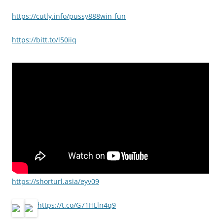
https://cutly.info/pussy888win-fun
https://bitt.to/l50iiq
https://shorturl.asia/eyv09
https://t.co/G71HLln4q9