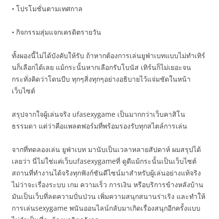
• โปรโมชั่นตามเทศกาล
• กิจกรรมสุ่มแจกเครดิตรายวัน
ทั้งผองนี้ไม่ได้บังคับให้รับ ถ้าหากต้องการเล่นยูฟ่าเบทแบบไม่ทำเทิร์
นก็เลือกได้เลย แม้กระนั้นหากเลือกรับโบนัส เทิร์นก็ไม่เยอะจน
กระทั่งคิดว่าโดนบีบ ทุกๆสิ่งทุกๆอย่างอธิบายไว้แจ่มชัดในหน้า
เว็บไซต์
สรุปจากใจผู้เล่นจริง ufasexygame เป็นมากกว่าเว็บคาสิโน
ธรรมดา แต่ว่าคือแพลตฟอร์มที่พร้อมรองรับทุกสไตล์การเล่น
จากที่ทดลองเล่น ยูฟ่าเบท มานับเป็นเวลาหลายสัปดาห์ ผมสรุปได้
เลยว่า นี่ไม่ใช่แค่เว็บufasexygameที่ ดูดีแม้กระนั้นเป็นเว็บไซต์
สถานที่ทำงานได้จริงทุกฟังก์ชันดีไซน์มาสำหรับผู้เล่นอย่างแท้จริง
ไม่ว่าจะเรื่องระบบ เกม ความเร็ว การเงิน หรือบริการข้างหลังบ้าน
มันเป็นเว็บที่ลดความปั่นป่วน เพิ่มความสนุกสนานร่าเริง และทำให้
การเล่นsexygame พนันออนไลน์กลับมาเกิดเรื่องสนุกอีกครั้งแบบ