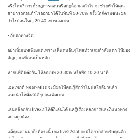
จริงไหม? การตั้งกฎการถอนหรือกฎล็อกผลกำไร จะช่วยทำให้คุณ
สามารถถอนกำไรออกมาได้ในทันที 50-70% ครั้งใดก็ตามชนะผล
กำไรก้อนใหญ่ 20-40 เท่าของเบท
• กับดักทางจิต:
อย่าเพิ่มเบทเพียงแต่เพราะเห็นคนอื่นๆโพสท์ว่าเกมกำลังแตก ให้มอง
สัญญาณที่เล่นเป็นหลัก
หากแพ้ติดต่อกัน ให้ลดเบท 20-30% หรือพัก 10-20 นาที
เอฟเฟกต์ Near-Miss จะมีผลให้คุณรู้สึกว่าโบนัสใกล้มาแล้ว
แนะนำให้ตั้งสติดีๆก่อนเพิ่มเบท
เล่นสล็อตกับ live22 ให้ดีก็เล่นได้ แค่รู้เรื่องหลักการและก็แนวทาง
อย่างถูกต้อง
แม้คุณอ่านมาถึงที่ตรงนี้ เกม live22slot จะมิได้ยากสำหรับคุณอีก