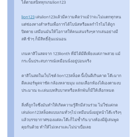
ได้ตายสนิททุกเกมlion123
lion123
เล่นlion123แล้วมีความคิดว่าแม้ว่าจะไม่แตกทุกหน
แต่ช่องทางสำหรับเพื่อการได้โบนัสหรือผลกำไรไม่ได้ถูก
ปิดตาย เสมือนมันให้โอกาสให้คนเล่นจริงๆหากเล่นอย่างมี
สติ ช้าๆ ก็มีสิทธิ์ลุ้นแน่นอน
เกมคาสิโนสดจาก 123lionth ที่มิได้มีดีเพียงแค่ภาพสวย แม้
กระนั้นประสบการณ์เหมือนนั่งอยู่บ่อนจริง
คาสิโนสดในเว็บไซต์ lion123สล็อต นี้เป็นดีเกินคาด โต๊ะมาก
ดีลเลอร์พูดจาชัด กล้องหลายมุม แถมเลือกห้องได้เองตามงบ
ประมาณ จะเล่นเบทสิบบาทหรือหลักพันก็มีให้เลือกหมด
สิ่งที่ถูกใจซึ่งมันทำให้เกิดความรู้สึกมีส่วนร่วม ไม่ใช่แค่กด
เล่นlion123สล็อตแบบเกมทั่วๆไป เหมือนนั่งอยู่หน้าโต๊ะจริงๆ
แล้วบรรยากาศของแต่ละโต๊ะก็ไม่ซ้ำกัน บางห้องมีผู้เล่นพูด
คุยกันด้วย ทำให้ไม่เหงาและไม่น่าเบื่อเลย