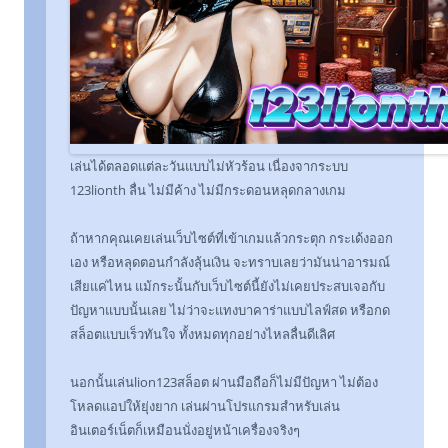
เล่นได้ตลอดแต่ละวันแบบไม่หัวร้อน เนื่องจากระบบ
123lionth ลื่น ไม่มีค้าง ไม่มีกระดอนหลุดกลางเกม
ถ้าหากคุณเคยเล่นเว็บไซต์ที่เข้าเกมแล้วกระตุก กระเด้งออก
เอง หรือหลุดตอนกำลังลุ้นเงิน จะทราบเลยว่ามันน่าอารมณ์
เสียแค่ไหน แม้กระนั้นกับเว็บไซต์นี้ยังไม่เคยประสบเจอกับ
ปัญหาแบบนั้นเลย ไม่ว่าจะแทงบาคาร่าแบบไลฟ์สด หรือกด
สล็อตแบบเร็วทันใจ ทั้งหมดทุกอย่างไหลลื่นดีเลิศ
นอกนั้นเล่นlion123สล็อต ผ่านมือถือก็ไม่มีปัญหา ไม่ต้อง
โหลดแอปให้ยุ่งยาก เล่นผ่านโปรแกรมสำหรับเล่น
อินเตอร์เน็ตก็เหมือนนั่งอยู่หน้าเครื่องจริงๆ