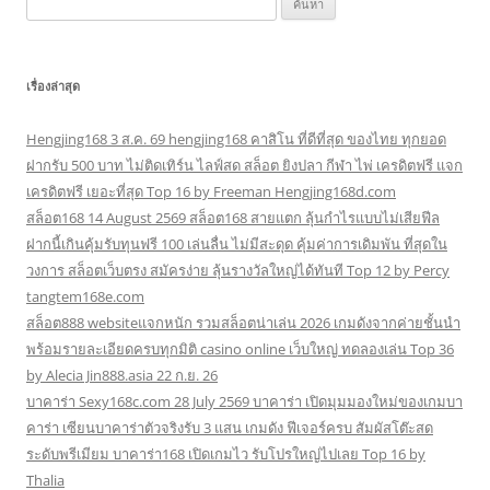
สำหรับ:
เรื่องล่าสุด
Hengjing168 3 ส.ค. 69 hengjing168 คาสิโน ที่ดีที่สุด ของไทย ทุกยอด
ฝากรับ 500 บาท ไม่ติดเทิร์น ไลฟ์สด สล็อต ยิงปลา กีฬา ไพ่ เครดิตฟรี แจก
เครดิตฟรี เยอะที่สุด Top 16 by Freeman Hengjing168d.com
สล็อต168 14 August 2569 สล็อต168 สายแตก ลุ้นกำไรแบบไม่เสียฟีล
ฝากนี้เกินคุ้มรับทุนฟรี 100 เล่นลื่น ไม่มีสะดุด คุ้มค่าการเดิมพัน ที่สุดใน
วงการ สล็อตเว็บตรง สมัครง่าย ลุ้นรางวัลใหญ่ได้ทันที Top 12 by Percy
tangtem168e.com
สล็อต888 websiteแจกหนัก รวมสล็อตน่าเล่น 2026 เกมดังจากค่ายชั้นนำ
พร้อมรายละเอียดครบทุกมิติ casino online เว็บใหญ่ ทดลองเล่น Top 36
by Alecia Jin888.asia 22 ก.ย. 26
บาคาร่า Sexy168c.com 28 July 2569 บาคาร่า เปิดมุมมองใหม่ของเกมบา
คาร่า เซียนบาคาร่าตัวจริงรับ 3 แสน เกมดัง ฟีเจอร์ครบ สัมผัสโต๊ะสด
ระดับพรีเมียม บาคาร่า168 เปิดเกมไว รับโปรใหญ่ไปเลย Top 16 by
Thalia