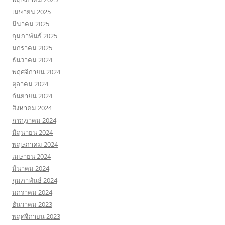
เมษายน 2025
มีนาคม 2025
กุมภาพันธ์ 2025
มกราคม 2025
ธันวาคม 2024
พฤศจิกายน 2024
ตุลาคม 2024
กันยายน 2024
สิงหาคม 2024
กรกฎาคม 2024
มิถุนายน 2024
พฤษภาคม 2024
เมษายน 2024
มีนาคม 2024
กุมภาพันธ์ 2024
มกราคม 2024
ธันวาคม 2023
พฤศจิกายน 2023