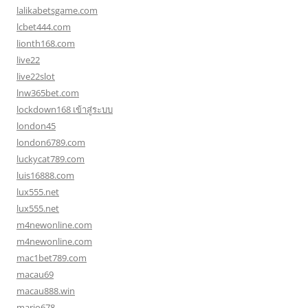
lalikabetsgame.com
lcbet444.com
lionth168.com
live22
live22slot
lnw365bet.com
lockdown168 เข้าสู่ระบบ
london45
london6789.com
luckycat789.com
luis16888.com
lux555.net
lux555.net
m4newonline.com
m4newonline.com
mac1bet789.com
macau69
macau888.win
mario678