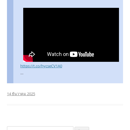
https://t.co/hycseCV1A0
…
14 ธันวาคม 2025
ค้นหา