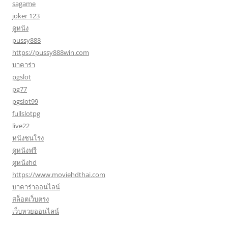
sagame
joker 123
ดูหนัง
pussy888
https://pussy888win.com
บาคาร่า
pgslot
pg77
pgslot99
fullslotpg
live22
หนังชนโรง
ดูหนังฟรี
ดูหนังhd
https://www.moviehdthai.com
บาคาร่าออนไลน์
สล็อตเว็บตรง
เว็บหวยออนไลน์