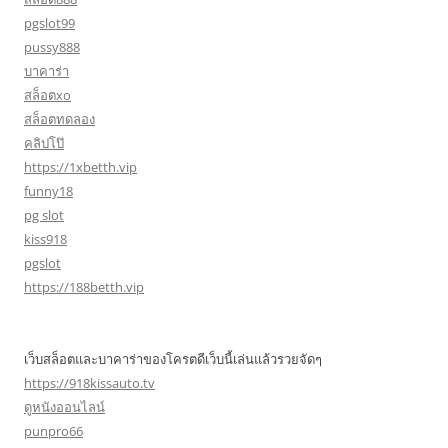
pgslot99
pussy888
บาคาร่า
สล็อตxo
สล็อตทดลอง
คลิปโป๊
https://1xbetth.vip
funny18
pg slot
kiss918
pgslot
https://188betth.vip
เว็บสล็อตและบาคาร่าของโครตดีเว็บนี้เล่นแล้วรวยจัดๆ
https://918kissauto.tv
ดูหนังออนไลน์
punpro66