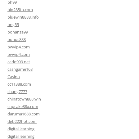
bh99
bio285th.com
bluewin8888.info
bng55
bonanza99
bonus888
bwvip4.com
bwvip4.com
carlo999.net
cashgame168
Casino
cc11388.com
chang7777
chinatown888.win
cupcake88x.com
daruma1688.com
dgb222hot.com
digital learning
digital learning