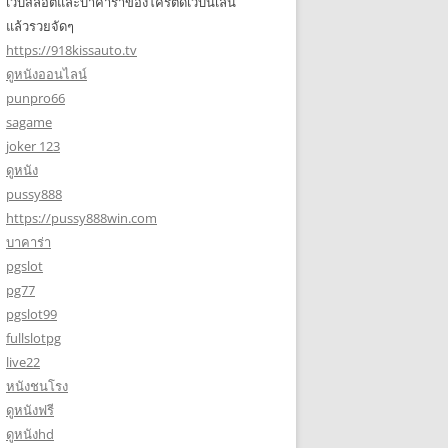
เว็บสล็อตและบาคาร่าของโครตดีเว็บนี้เล่น
แล้วรวยจัดๆ
https://918kissauto.tv
ดูหนังออนไลน์
punpro66
sagame
joker 123
ดูหนัง
pussy888
https://pussy888win.com
บาคาร่า
pgslot
pg77
pgslot99
fullslotpg
live22
หนังชนโรง
ดูหนังฟรี
ดูหนังhd