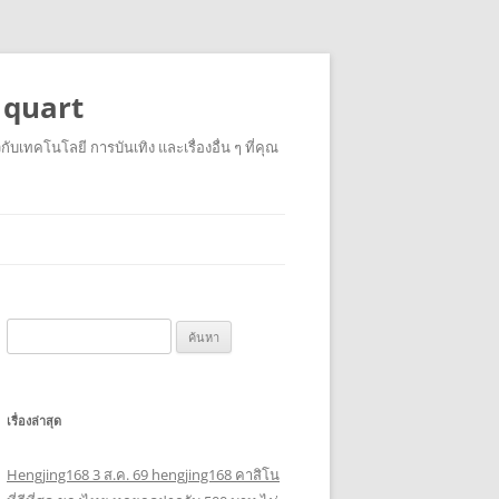
 quart
ทคโนโลยี การบันเทิง และเรื่องอื่น ๆ ที่คุณ
ค้นหา
สำหรับ:
เรื่องล่าสุด
Hengjing168 3 ส.ค. 69 hengjing168 คาสิโน