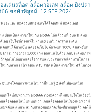
งเล่นสล็อต สล็อตวอเลท สล็อต ยิงปลา
t66 ขอท้าพิสูจน์! 12 SEP 2024
รีเยอะแยะ สมัครรับสิทธิพิเศษได้โดยทันที สมัครเลย!
เบียนเป็นสมาชิกใหม่กับ alot66 ได้แล้ววันนี้ รับฟรี! สิทธิ
ได้เลย เว็บไซต์ตรงแท้ไม่ผ่านเอเย่นต์มาตรฐานระดับ
เดิมพันได้มากขึ้น สุดยอดเว็บไซต์ตรงแท้ 100% ลิขสิทธิ์แท้
ห้บริการมากยิ่งกว่า 3,000 เกม อัดแน่นไปด้วยเกมประสิทธิภาพ
า ถ้าคุณไม่ได้อยากเสียโอกาสและประสบการณ์สำหรับในการ
กใหม่กับพวกเราได้เลยค่ะครับ สมัครเป็นสมาชิกใหม่ฟรี ไม่ต้อง
ันเทิงใจกับการพนันได้มากขึ้นแค่รู้ 2 สิ่งนี้เพียงแค่นั้น!
อตออนไลน์กับพวกเรา alot666 ต้องมีความไม่สบายใจในเรื่องนี้
ือกเกมสล็อตออนไลน์ แน่นอนว่า เกมสล็อตออนไลน์ของพวกเรามี
มที่ดีและเหมาะสมกับตัวเองย่อมเกิดเรื่องที่ยากอยู่แล้ว ต่อให้