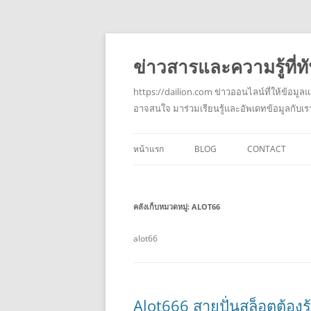
ข่าวสารและความรู้ที่
https://dailion.com ข่าวออนไลน์ที่ให้ข้อมู
อาจสนใจ มาร่วมเรียนรู้และอัพเดทข้อมูลกับเร
หน้าแรก
BLOG
CONTACT
คลังเก็บหมวดหมู่:
ALOT66
alot66
Alot666 สายปั่นสล็อตต้องร