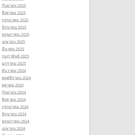
กันยายน 2025
สิงหาคม 2025
กรกฎาคม 2025
มิถุนายน 2025
พฤษภาคม 2025
เมษายน 2025
มีนาคม 2025
กุมภาพันธ์ 2025
มกราคม 2025
ธันวาคม 2024
พฤศจิกายน 2024
ตุลาคม 2024
กันยายน 2024
สิงหาคม 2024
กรกฎาคม 2024
มิถุนายน 2024
พฤษภาคม 2024
เมษายน 2024