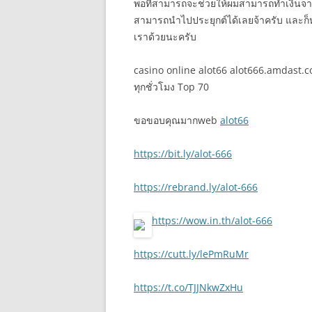
พอที่สามารถจะช่วยให้ผมสามารถทำเงินจากกา
สามารถนำไปประยุกต์ได้เลยจ้าครับ และก็ห
เราด้วยนะครับ
casino online alot66 alot666.amdast.co
ทุกชั่วโมง Top 70
ขอขอบคุณมากweb
alot66
https://bit.ly/alot-666
https://rebrand.ly/alot-666
https://wow.in.th/alot-666
https://cutt.ly/lePmRuMr
https://t.co/TJJNkwZxHu