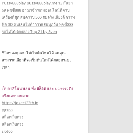
Pussy888play pussy888play.me 13 กันยา
69 พุซซี่888 อาณาจักรเกมออนไลน์ที่ครบ
เครื่องที่สุด สมัครรับ 500 สมจริง เสียงดี กราฟ
ฟิค 3D คนเล่นไม่ต่ำกว่าแสนทุกวัน พุซซี่888
รอไม่ได้ ต้องลอง Top 21 by Sven
ชีวิตของคุณจะไม่เริ่มต้นใหม่ได้ แต่คุณ
สามารถเลือกที่จะเริ่มต้นใหม่ได้ตลอดระยะ
เวลา
เว็บคาสิโนน่าเล่น ทั้ง
สล็อต
และ
บาคาร่า
ตึง
จริงแตกบ่อยมาก
https://joker123th.in
pg168
สล็อตเว็บตรง
สล็อตเว็บตรง
slot66