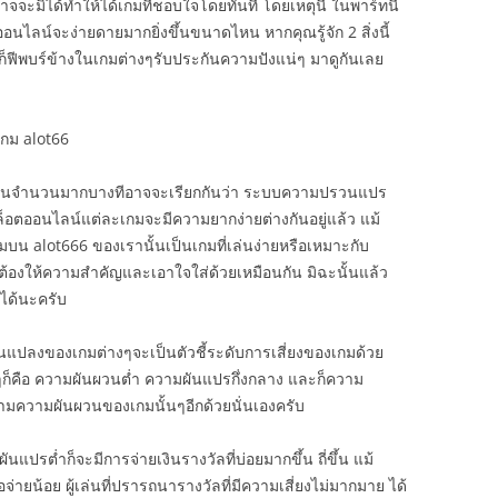
จจะมิได้ทำให้ได้เกมที่ชอบใจโดยทันที โดยเหตุนี้ ในพาร์ทนี้
ออนไลน์จะง่ายดายมากยิ่งขึ้นขนาดไหน หากคุณรู้จัก 2 สิ่งนี้
ก็ฟีพบร์ข้างในเกมต่างๆรับประกันความปังแน่ๆ มาดูกันเลย
ม alot66
อผู้คนจำนวนมากบางทีอาจจะเรียกกันว่า ระบบความปรวนแปร
อตออนไลน์แต่ละเกมจะมีความยากง่ายต่างกันอยู่แล้ว แม้
มบน alot666 ของเรานั้นเป็นเกมที่เล่นง่ายหรือเหมาะกับ
ณต้องให้ความสำคัญและเอาใจใส่ด้วยเหมือนกัน มิฉะนั้นแล้ว
ได้นะครับ
ยนแปลงของเกมต่างๆจะเป็นตัวชี้ระดับการเสี่ยงของเกมด้วย
ก็คือ ความผันผวนต่ำ ความผันแปรกึ่งกลาง และก็ความ
ามความผันผวนของเกมนั้นๆอีกด้วยนั่นเองครับ
นแปรต่ำก็จะมีการจ่ายเงินรางวัลที่บ่อยมากขึ้น ถี่ขึ้น แม้
อจ่ายน้อย ผู้เล่นที่ปรารถนารางวัลที่มีความเสี่ยงไม่มากมาย ได้