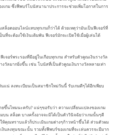
ยของเกม ซึ่งฟีพบร์โบนัสนานาประการจะช่วยเพิ่มโอกาสในการ
สล็อตออนไลน์แทบทุกเกมก็ว่าได้ ด้วยเหตุว่ามันเป็นฟีเจอร์ที่
ที่จะต้องใช้เงินเดิมพัน ฟีเจอร์มักจะเปิดใช้เมื่อผู้เล่นได้
าฟีเจอร์พระรองที่มีอยู่ในเกือบทุกเกม สำหรับตัวคูณเงินรางวัล
รางวัลมากยิ่งขึ้น เช่น โบนัสที่เป็นตัวคูณเงินรางวัลหลายเท่า
ันแน่ ลงทะเบียนเป็นสมาชิกใหม่วันนี้ รับเกมดีๆได้อีกเพียบ
ง่ายขึ้นไหมนะครับ? แน่ๆขอรับว่า ความเปลี่ยนแปลงของเกม
บน สล็อต บางครั้งอาจจะมิได้เป็นตัววินิจฉัยว่าเกมนั้นๆดี
กให้คุณทราบแล้วก็ประเมินเกมต่างๆก้าวหน้าขึ้นได้ ส่วนตัวผม
เงินลงทุนขณะนั้น รวมทั้งฟีพบร์ของเกมที่จะเล่นควรจะมีมาก