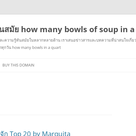
ทันสมัย how many bowls of soup in a
ลและความรู้ทันสมัยในหลากหลายด้าน เราเสนอข่าวสารและบทความที่น่าสนใจเกี่ยวกับเ
าทุกวัน how many bowls in a quart
ข้าม
ไป
BUY THIS DOMAIN
ยัง
เนื้อหา
ู้จัก Top 20 by Marquita