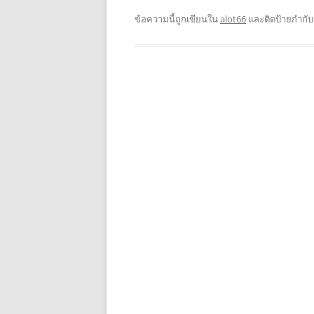
ข้อความนี้ถูกเขียนใน
alot66
และติดป้ายกำกั