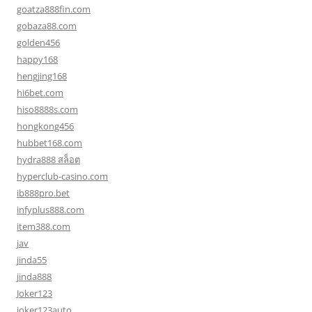
goatza888fin.com
gobaza88.com
golden456
happy168
hengjing168
hi6bet.com
hiso8888s.com
hongkong456
hubbet168.com
hydra888 สล็อต
hyperclub-casino.com
ib888pro.bet
infyplus888.com
item388.com
jav
jinda55
jinda888
Joker123
joker123auto