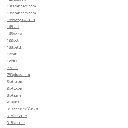
13satanbets.com
13satanbets.com
1688vegasx.com
168slot
168สล็อต
188bet
188betth
1xbet
1xbit1
77UFA
789pluss.com
8lots.com
8lots.com
8lots.me
918Kiss
918kiss ดาวน์โหลด
918kissauto
918kissme