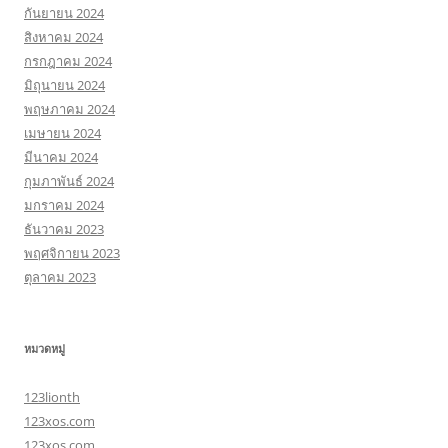
กันยายน 2024
สิงหาคม 2024
กรกฎาคม 2024
มิถุนายน 2024
พฤษภาคม 2024
เมษายน 2024
มีนาคม 2024
กุมภาพันธ์ 2024
มกราคม 2024
ธันวาคม 2023
พฤศจิกายน 2023
ตุลาคม 2023
หมวดหมู่
123lionth
123xos.com
123xos.com