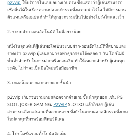
p2vvip
ให้บริการในแบบอย่างเว็บตรง ซึ่งแสดงว่าผู้เล่นสามารถ
เชื่อมั่นได้ในเรื่องความปลอดภัยรวมทั้งความน่าไว้ใจ ไม่มีการผ่าน
ตัวแทนหรือเอเย่นต์ ทำให้ทุกธุรกรรมเป็นไปอย่างโปร่งใสและเร็ว
2. ระบบฝาก-ถอนอัตโนมัติ ไม่มีอย่างน้อย
หนึ่งในจุดเด่นที่ผู้เล่นพอใจเป็นระบบฝาก-ถอนอัตโนมัติที่สบายและ
รวดเร็ว p2vvip ผู้เล่นสามารถทำธุรกรรมได้ตลอด 1 วัน โดยไม่มี
ขั้นต่ำสำหรับในการฝากหรือถอนเงิน ทำให้เหมาะสำหรับผู้เล่นทุก
ระดับ ไม่ว่าจะเป็นมือใหม่หรือมืออาชีพ
3. เกมสล็อตมากมายจากค่ายชั้นนำ
p2vvip เก็บรวบรวมเกมสล็อตจากค่ายเกมชั้นนำสุดยอด เช่น PG
SLOT, JOKER GAMING,
P2VVIP
SLOTXO แล้วก็ฯลฯ ผู้เล่น
สามารถเลือกเล่นเกมที่หลากหลาย ทั้งยังในแบบคลาสสิกรวมทั้งเกม
ใหม่ล่าสุดที่มาพร้อมฟีพบร์พิเศษ
4. โปรโมชั่นรวมทั้งโบนัสจัดเต็ม