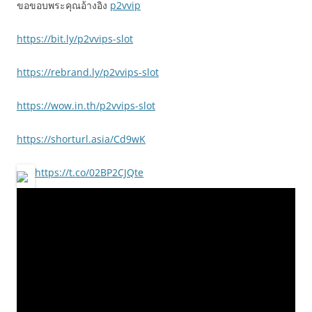
ขอขอบพระคุณอ้างอิง
p2vvip
https://bit.ly/p2vvips-slot
https://rebrand.ly/p2vvips-slot
https://wow.in.th/p2vvips-slot
https://shorturl.asia/Cd9wK
https://t.co/02BP2CJQte