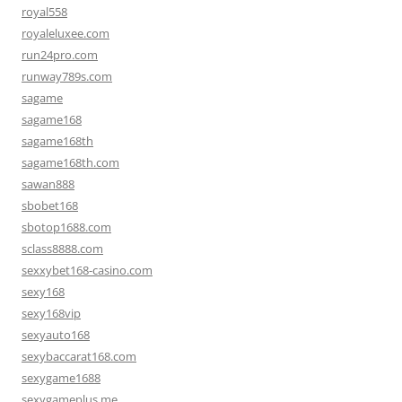
royal558
royaleluxee.com
run24pro.com
runway789s.com
sagame
sagame168
sagame168th
sagame168th.com
sawan888
sbobet168
sbotop1688.com
sclass8888.com
sexxybet168-casino.com
sexy168
sexy168vip
sexyauto168
sexybaccarat168.com
sexygame1688
sexygameplus.me