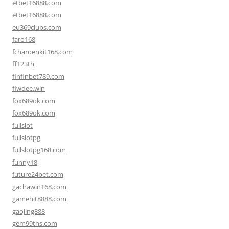
etbet16888.com
etbet16888.com
eu369clubs.com
faro168
fcharoenkit168.com
ff123th
finfinbet789.com
fiwdee.win
fox689ok.com
fox689ok.com
fullslot
fullslotpg
fullslotpg168.com
funny18
future24bet.com
gachawin168.com
gamehit8888.com
gaojing888
gem99ths.com