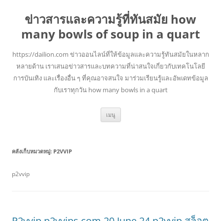
ข่าวสารและความรู้ที่ทันสมัย how
many bowls of soup in a quart
https://dailion.com ข่าวออนไลน์ที่ให้ข้อมูลและความรู้ทันสมัยในหลาก
หลายด้าน เราเสนอข่าวสารและบทความที่น่าสนใจเกี่ยวกับเทคโนโลยี
การบันเทิง และเรื่องอื่น ๆ ที่คุณอาจสนใจ มาร่วมเรียนรู้และอัพเดทข้อมูล
กับเราทุกวัน how many bowls in a quart
ข้าม
เมนู
ไป
ยัง
เนื้อหา
คลังเก็บหมวดหมู่:
P2VVIP
p2vvip
P2vvip p2vvips.com 20 June 24 p2vvip สล็อต