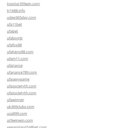
topstar359win.com
tr1688.info
udee365day.com
ufa11bet
ufabet
ufabomb
ufafox88
ufaheno88.com
ufam11.com
ufanance
ufanance789.com
ufasexygame
ufasocietyth.com
ufasocietyth.com
ufawinner
uk369clubs.com
usa899.com
ut9winwin.com
vegasisland168bet.com