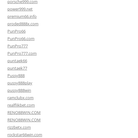
porsche999.com
power999.net
premium66.info
proded888x.com
PunPro66
PunPro66.com
PunPro777
PunPro777.com
puntaek66
puntaek77
Pussy888
pussy888play
pussy888win
ramclubx.com
realflikbet.com
RENO88WIN.COM
RENO88WIN.COM
rizzbetx.com
rockstar66win.com