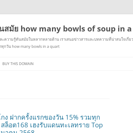
ทันสมัย how many bowls of soup in a
ลและความรู้ทันสมัยในหลากหลายด้าน เราเสนอข่าวสารและบทความที่น่าสนใจเกี่ยวกับเ
าทุกวัน how many bowls in a quart
ข้าม
ไป
BUY THIS DOMAIN
ยัง
เนื้อหา
ีโกง ฝากครั้งแรกของวัน 15% รวมทุก
ะบบ สล็อต168 เฮงรับแดนทะเลทราย Top
มีนาคม 2568