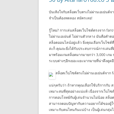
บันเทิงใจกับสล็อตเว็บตรงไม่ผ่านเอเย่นต์จ
จำเป็นต้องทดลอง สมัครเลย!
รู้ไหม? การเล่นสล็อตเว็บไซต์ตรงจาก faro
ไม่ผ่านเอเย่นต์ ไม่ผ่านตัวกลาง มันคือคำ
สล็อตออนไลน์อยู่แล้ว ยิ่งคุณเลือกเว็บไซต์
ล่ะก็ คุณจะยิ่งได้รับประสบการณ์การเล่นท
มาพร้อมเกมสล็อตมากมายกว่า 3,000 เกม บัน
ระบบต่างๆอีกเยอะแยะมากมายที่น่าดึงดูดอี
สล็อตเว็บไซต์ตรงไม่ผ่านเอเย่นต์จาก f
แน่ๆครับว่า ถ้าหากคุณเลือกใช้บริการกับ สล
เหมาะสมที่สุดอย่างแน่แท้ เนื่องจากเว็บไซต์
การตอบโจทย์กับผู้เล่นจำนวนไม่น้อย สล็
สามารถตอบปัญหากับความอยากได้ของผู้ใช้งา
เหมาะกับคนไหนกันแน่บ้าง เป็นผู้เล่นกลุ่