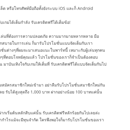
ปเล็ต หรือโทรศัพท์มือถือทั้งยังระบบ iOS และก็ Android
บเกมได้เต็มกำลัง รับเครดิตฟรีได้เต็มข้อ!
ผู้เล่นที่ต้องการความปลอดภัย ความมากมายหลากหลาย มือ
ดวกสบายในการเล่น ก็มารับโปรโมชั่นแบบจัดเต็มกับเรา
ชั่นต่างๆที่ผมจะมาเสนอแนะในพาร์ทนี้ เหมาะกับผู้เล่นทุกคน
างๆที่ตอบโจทย์คุณแล้ว โปรโมชั่นของเราก็จำเป็นต้องตอบ
มาบันเทิงใจกับเกมให้เต็มที่ รับเครดิตฟรีได้แบบจัดเต็มกันไป
่งสมัครสมาชิกใหม่เข้ามา อย่าลืมรับโปรโมชั่นสมาชิกใหม่กัน
ย รับได้สูงสุดถึง 1,000 บาท ฝากอย่างน้อย 100 บาทแค่นั้น
กเริ่มต้นหลักสิบแค่นั้น รับเครดิตฟรีหลักร้อยกันไปเลยล่ะ
รทำกำไรแม้จะมีทุนจำกัด ใครพึงพอใจก็มารับโปรโมชั่นของเรา