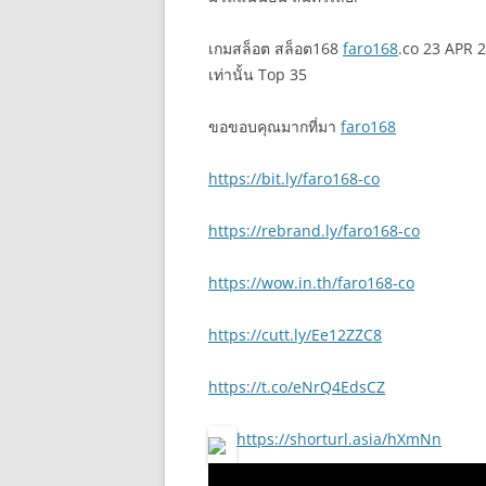
เกมสล็อต สล็อต168
faro168
.co 23 APR 2
เท่านั้น Top 35
ขอขอบคุณมากที่มา
faro168
https://bit.ly/faro168-co
https://rebrand.ly/faro168-co
https://wow.in.th/faro168-co
https://cutt.ly/Ee12ZZC8
https://t.co/eNrQ4EdsCZ
https://shorturl.asia/hXmNn