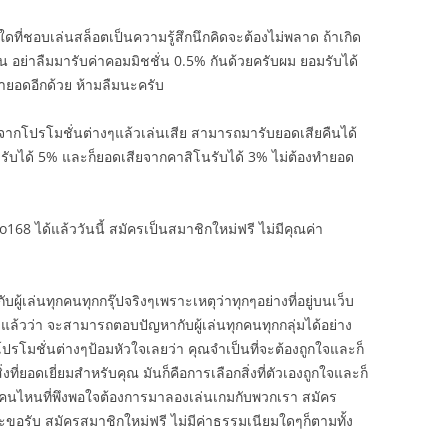
ดที่ชอบเล่นสล็อตเป็นความรู้สึกนึกคิดจะต้องไม่พลาด ถ้าเกิด
ัน อย่าลืมมารับค่าคอมมิชชั่น 0.5% กันด้วยครับผม ยอมรับได้
งทำยอดอีกด้วย ห้ามลืมนะครับ
ีจากโปรโมชั่นต่างๆแล้วเล่นเสีย สามารถมารับยอดเสียคืนได้
ับได้ 5% และก็ยอดเสียจากคาสิโนรับได้ 3% ไม่ต้องทำยอด
68 ได้แล้ววันนี้ สมัครเป็นสมาชิกใหม่ฟรี ไม่มีคุณค่า
บผู้เล่นทุกคนทุกกรุ๊ปจริงๆเพราะเหตุว่าทุกๆอย่างที่อยู่บนเว็บ
้วว่า จะสามารถตอบปัญหากับผู้เล่นทุกคนทุกกลุ่มได้อย่าง
ปรโมชั่นต่างๆป้อมหัวใจเลยว่า คุณจำเป็นที่จะต้องถูกใจและก็
งที่ยอดเยี่ยมสำหรับคุณ มันก็คือการเลือกสิ่งที่ตัวเองถูกใจและก็
น คนไหนที่พึงพอใจต้องการมาลองเล่นเกมกับพวกเรา สมัคร
๊ะขอรับ สมัครสมาชิกใหม่ฟรี ไม่มีค่าธรรมเนียมใดๆก็ตามทั้ง