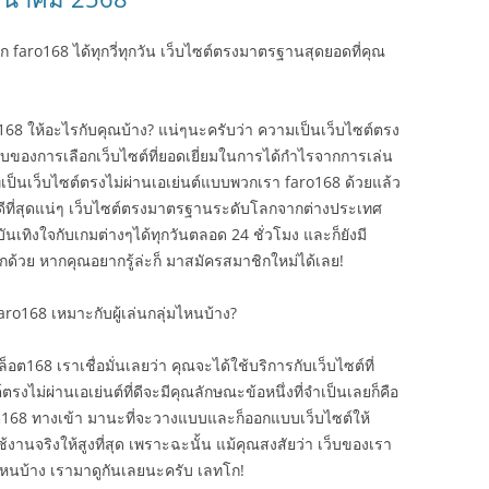
าก faro168 ได้ทุกวี่ทุกวัน เว็บไซต์ตรงมาตรฐานสุดยอดที่คุณ
168 ให้อะไรกับคุณบ้าง? แน่ๆนะครับว่า ความเป็นเว็บไซต์ตรง
ตอบของการเลือกเว็บไซต์ที่ยอดเยี่ยมในการได้กำไรจากการเล่น
ที่เป็นเว็บไซต์ตรงไม่ผ่านเอเย่นต์แบบพวกเรา faro168 ด้วยแล้ว
ี่ดีที่สุดแน่ๆ เว็บไซต์ตรงมาตรฐานระดับโลกจากต่างประเทศ
เทิงใจกับเกมต่างๆได้ทุกวันตลอด 24 ชั่วโมง และก็ยังมี
กด้วย หากคุณอยากรู้ล่ะก็ มาสมัครสมาชิกใหม่ได้เลย!
aro168 เหมาะกับผู้เล่นกลุ่มไหนบ้าง?
็อต168 เราเชื่อมั่นเลยว่า คุณจะได้ใช้บริการกับเว็บไซต์ที่
ตรงไม่ผ่านเอเย่นต์ที่ดีจะมีคุณลักษณะข้อหนึ่งที่จำเป็นเลยก็คือ
อต168 ทางเข้า มานะที่จะวางแบบและก็ออกแบบเว็บไซต์ให้
นจริงให้สูงที่สุด เพราะฉะนั้น แม้คุณสงสัยว่า เว็บของเรา
มไหนบ้าง เรามาดูกันเลยนะครับ เลทโก!