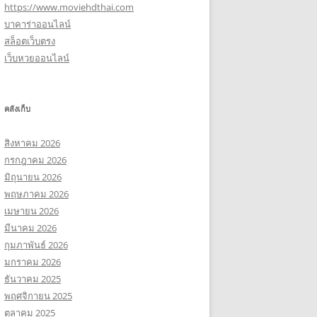
https://www.moviehdthai.com
บาคาร่าออนไลน์
สล็อตเว็บตรง
เว็บหวยออนไลน์
คลังเก็บ
สิงหาคม 2026
กรกฎาคม 2026
มิถุนายน 2026
พฤษภาคม 2026
เมษายน 2026
มีนาคม 2026
กุมภาพันธ์ 2026
มกราคม 2026
ธันวาคม 2025
พฤศจิกายน 2025
ตุลาคม 2025