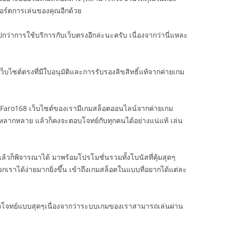
พอร์ตการเล่นของคุณอีกด้วย
กว่าการใช้บริการกับเว็บตรงอีกล่ะนะครับ เนื่องจากว่านี่แหละ
็บไซต์ตรงที่มีใบอนุมัติและการรับรองลิขสิทธิ์แท้จากค่ายเกม
aro168 เว็บไซต์ของเรามีเกมสล็อตออนไลน์จากค่ายเกม
หลากหลาย แล้วก็คงจะตอบโจทย์กับทุกคนได้อย่างแน่แท้ เล่น
แล้วก็พิจารณาได้ มาพร้อมโปรโมชั่นรวมทั้งโบนัสที่คุ้มสุดๆ
ราได้ง่ายมากยิ่งขึ้น เข้าถึงเกมสล็อตในแบบที่อยากได้แต่ละ
บโจทย์แบบสุดๆเนื่องจากว่าระบบเกมของเราสามารถเล่นผ่าน