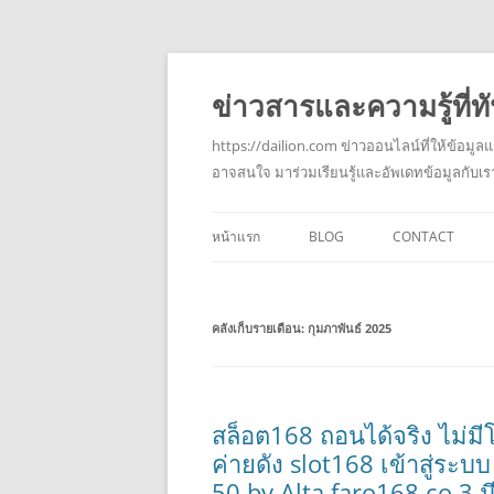
ข่าวสารและความรู้ที่
https://dailion.com ข่าวออนไลน์ที่ให้ข้อมู
อาจสนใจ มาร่วมเรียนรู้และอัพเดทข้อมูลกับเร
หน้าแรก
BLOG
CONTACT
คลังเก็บรายเดือน:
กุมภาพันธ์ 2025
สล็อต168 ถอนได้จริง ไม่ม
ค่ายดัง slot168 เข้าสู่ร
50 by Alta faro168.co 3 