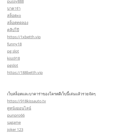
pussy888
บาคาร่า
สล็อตxo
สล็อตทดลอง
คลิปโป๊
https://1xbetth.vip
funny18
pg slot
kiss918
pgslot
https://188betth.vip
เว็บสล็อตและบาคาร่าของโครตดีเว็บนี้เล่นแล้วรวยจัดๆ
https://918kissauto.tv
ดูหนังออนไลน์
punpro66
sagame
joker 123