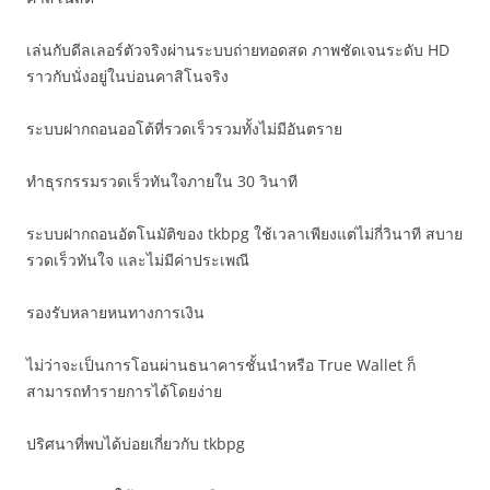
เล่นกับดีลเลอร์ตัวจริงผ่านระบบถ่ายทอดสด ภาพชัดเจนระดับ HD
ราวกับนั่งอยู่ในบ่อนคาสิโนจริง
ระบบฝากถอนออโต้ที่รวดเร็วรวมทั้งไม่มีอันตราย
ทำธุรกรรมรวดเร็วทันใจภายใน 30 วินาที
ระบบฝากถอนอัตโนมัติของ tkbpg ใช้เวลาเพียงแต่ไม่กี่วินาที สบาย
รวดเร็วทันใจ และไม่มีค่าประเพณี
รองรับหลายหนทางการเงิน
ไม่ว่าจะเป็นการโอนผ่านธนาคารชั้นนำหรือ True Wallet ก็
สามารถทำรายการได้โดยง่าย
ปริศนาที่พบได้บ่อยเกี่ยวกับ tkbpg