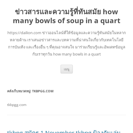
ข่าวสารและความรู้ที่ทันสมัย how
many bowls of soup in a quart
https://dailion.com ข่าวออนไลน์ที่ให้ข้อมูลและความรู้ทันสมัยในหลาก
หลายด้าน เราเสนอข่าวสารและบทความที่น่าสนใจเกี่ยวกับเทคโนโลยี
การบันเทิง และเรื่องอื่น ๆ ที่คุณอาจสนใจ มาร่วมเรียนรู้และอัพเดทข้อมูล
กับเราทุกวัน how many bowls in a quart
ข้าม
เมนู
ไป
ยัง
เนื้อหา
คลังเก็บหมวดหมู่:
TKBPGG.COM
tkbpgg.com
tkbpg สมัคร 1 November tkbpg ป้องกันเล่น