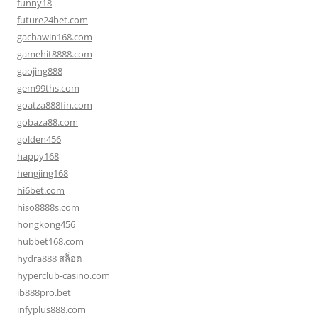
funny18
future24bet.com
gachawin168.com
gamehit8888.com
gaojing888
gem99ths.com
goatza888fin.com
gobaza88.com
golden456
happy168
hengjing168
hi6bet.com
hiso8888s.com
hongkong456
hubbet168.com
hydra888 สล็อต
hyperclub-casino.com
ib888pro.bet
infyplus888.com