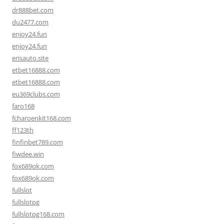
dr888bet.com
du2477.com
enjoy24.fun
enjoy24.fun
erisauto.site
etbet16888.com
etbet16888.com
eu369clubs.com
faro168
fcharoenkit168.com
ff123th
finfinbet789.com
fiwdee.win
fox689ok.com
fox689ok.com
fullslot
fullslotpg
fullslotpg168.com