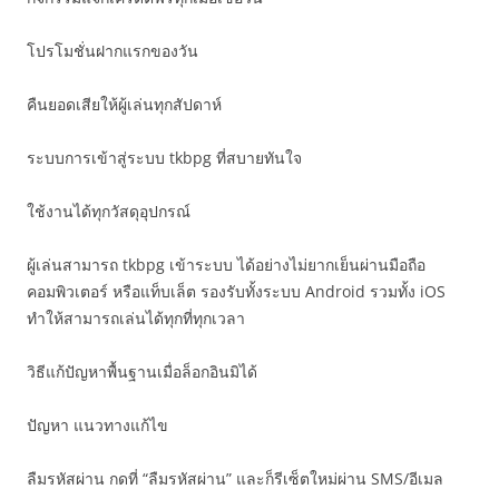
โปรโมชั่นฝากแรกของวัน
คืนยอดเสียให้ผู้เล่นทุกสัปดาห์
ระบบการเข้าสู่ระบบ tkbpg ที่สบายทันใจ
ใช้งานได้ทุกวัสดุอุปกรณ์
ผู้เล่นสามารถ tkbpg เข้าระบบ ได้อย่างไม่ยากเย็นผ่านมือถือ
คอมพิวเตอร์ หรือแท็บเล็ต รองรับทั้งระบบ Android รวมทั้ง iOS
ทำให้สามารถเล่นได้ทุกที่ทุกเวลา
วิธีแก้ปัญหาพื้นฐานเมื่อล็อกอินมิได้
ปัญหา แนวทางแก้ไข
ลืมรหัสผ่าน กดที่ “ลืมรหัสผ่าน” และก็รีเซ็ตใหม่ผ่าน SMS/อีเมล