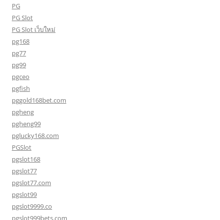
PG
PG Slot
PG Slot เว็บใหม่
pg168
pg77
pg99
pgceo
pgfish
pggold168bet.com
pgheng
pgheng99
pglucky168.com
PGSlot
pgslot168
pgslot77
pgslot77.com
pgslot99
pgslot9999.co
pgslot999bets.com