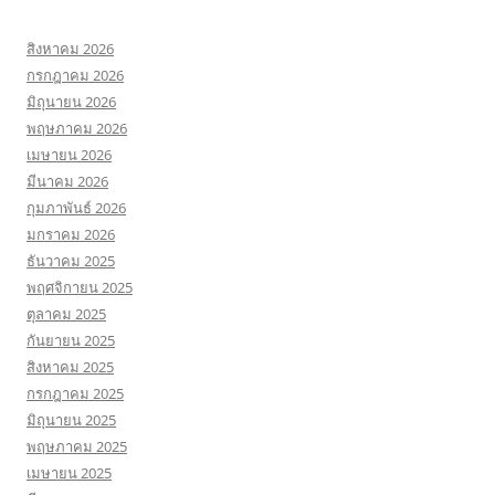
สิงหาคม 2026
กรกฎาคม 2026
มิถุนายน 2026
พฤษภาคม 2026
เมษายน 2026
มีนาคม 2026
กุมภาพันธ์ 2026
มกราคม 2026
ธันวาคม 2025
พฤศจิกายน 2025
ตุลาคม 2025
กันยายน 2025
สิงหาคม 2025
กรกฎาคม 2025
มิถุนายน 2025
พฤษภาคม 2025
เมษายน 2025