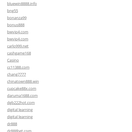
bluewin8888.info
bng55
bonanza99
bonus888
bwvip4.com
bwvip4.com
carlo999.net
cashgame168
Casino
cc11388.com
chang7777
chinatown888.win
cupcake88x.com
daruma1688.com
dgb222hot.com
digital learning
digital learning
dr888
dr888bet.com