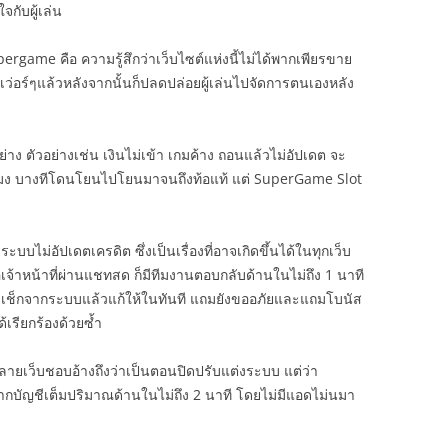
จกับผู้เล่น
suppergame คือ ความรู้สึกว่าเว็บไซต์แห่งนี้ไม่ได้พากเพียรขาย
เว่อร์ๆแล้วหลังจากนั้นก็ปลดปล่อยผู้เล่นไปจัดการตนเองหลัง
่าง ตัวอย่างเช่น เงินไม่เข้า เกมค้าง ถอนแล้วไม่อัปเดต จะ
มง บางทีโดนโยนไปโยนมาจนถึงท้อแท้ แต่ SuperGame Slot
บบไม่อัปเดตเครดิต ซึ่งเป็นเรื่องที่อาจเกิดขึ้นได้ในทุกเว็บ
อเจ้าหน้าที่ผ่านแชทสด ก็มีทีมงานตอบกลับด้านในไม่ถึง 1 นาที
าเช็กจากระบบแล้วแก้ให้ในทันที แถมยังขออภัยและแถมโบนัส
เรียกร้องด้วยซ้ำ
หลายเว็บชอบอ้างถึงว่าเป็นตอนปิดปรับแต่งระบบ แต่ว่า
กบัญชีเต็มปริมาณด้านในไม่ถึง 2 นาที โดยไม่มีแอดไม่นมา