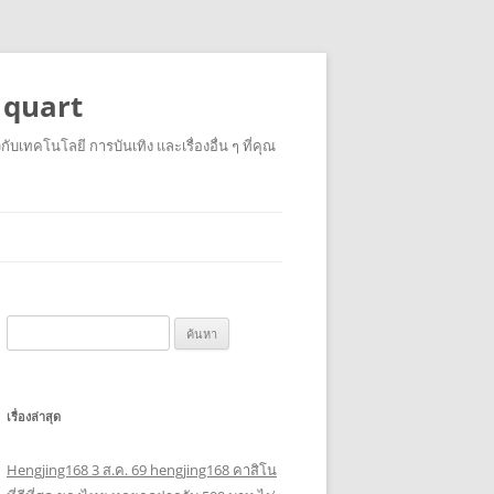
 quart
ทคโนโลยี การบันเทิง และเรื่องอื่น ๆ ที่คุณ
ค้นหา
สำหรับ:
เรื่องล่าสุด
Hengjing168 3 ส.ค. 69 hengjing168 คาสิโน