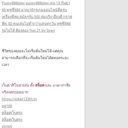
Pussy888play pussy888play.me 13 กันยา
69 พุซซี่888 อาณาจักรเกมออนไลน์ที่ครบ
เครื่องที่สุด สมัครรับ 500 สมจริง เสียงดี กราฟ
ฟิค 3D คนเล่นไม่ต่ำกว่าแสนทุกวัน พุซซี่888
รอไม่ได้ ต้องลอง Top 21 by Sven
ชีวิตของคุณจะไม่เริ่มต้นใหม่ได้ แต่คุณ
สามารถเลือกที่จะเริ่มต้นใหม่ได้ตลอดระยะ
เวลา
เว็บคาสิโนน่าเล่น ทั้ง
สล็อต
และ
บาคาร่า
ตึง
จริงแตกบ่อยมาก
https://joker123th.in
pg168
สล็อตเว็บตรง
สล็อตเว็บตรง
slot66