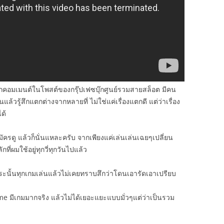
กคอมเมนต์ในโพสต์ของกรุ๊ปเฟซบุ๊กศูนย์รวมสายสล็อต มีคน
ล้วรู้สึกแตกต่างจากหลายที่ ไม่ใช่แค่เรื่องแตกดี แต่ว่าเรื่อง
ด้
ดู แล้วก็นั่นแหละครับ จากเพียงแค่เล่นเล่นเฉยๆเปลี่ยน
ที่ผมใช้อยู่ทุกวี่ทุกวันไปแล้ว
ะนั้นทุกเกมเล่นแล้วไม่เคยทราบสึกว่าโดนเอารัดเอาเปรียบ
rGame มีเกมมากจริง แล้วไม่ได้เยอะแยะแบบมั่วๆแต่ว่าเป็นรวม