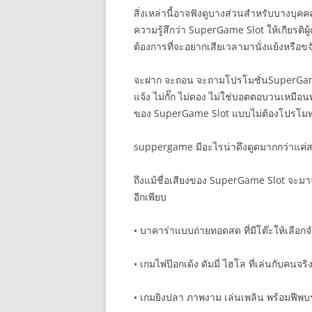
สิ่งเหล่านี้อาจฟังดูบางส่วนสำหรับบางบุค
ความรู้สึกว่า SuperGame Slot ให้เกียรติผู้
ต้องการที่จะอยากเสียเวลามานั่งแย้งหรือ
จะฝาก จะถอน จะถามโปรโมชั่นSuperGame Sl
แจ้ง ไม่กั๊ก ไม่ดอง ไม่ใช่บอตตอบวนเหมือน
ของ SuperGame Slot แบบไม่ต้องโปรโม
suppergame มีอะไรน่าดึงดูดมากกว่าแค่ส
ถึงแม้ชื่อเสียงของ SuperGame Slot จะมาจา
อีกเพียบ
• บาคาร่าแบบถ่ายทอดสด ที่มีโต๊ะให้เลือ
• เกมไพ่ป๊อกเด้ง ดัมมี่ ไฮโล ที่เล่นกับคนจริ
• เกมยิงปลา ภาพงาม เล่นเพลิน พร้อมฟีพบร์พิ