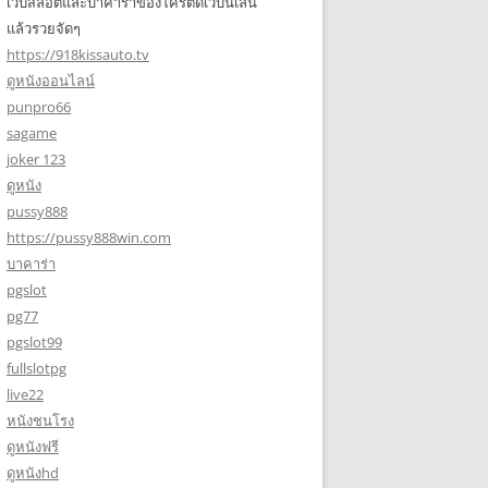
เว็บสล็อตและบาคาร่าของโครตดีเว็บนี้เล่น
แล้วรวยจัดๆ
https://918kissauto.tv
ดูหนังออนไลน์
punpro66
sagame
joker 123
ดูหนัง
pussy888
https://pussy888win.com
บาคาร่า
pgslot
pg77
pgslot99
fullslotpg
live22
หนังชนโรง
ดูหนังฟรี
ดูหนังhd