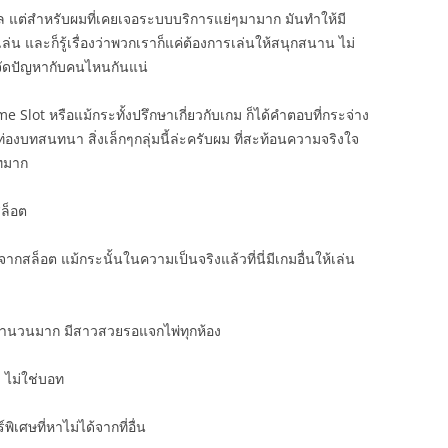
คล แต่สำหรับผมที่เคยเจอระบบบริการแย่ๆมามาก มันทำให้มี
เล่น และก็รู้เรื่องว่าพวกเราก็แค่ต้องการเล่นให้สนุกสนาน ไม่
ขจัดปัญหากับคนไหนกันแน่
ot หรือแม้กระทั้งปรึกษาเกี่ยวกับเกม ก็ได้คำตอบที่กระจ่าง
ท่องบทสนทนา สิ่งเล็กๆกลุ่มนี้ล่ะครับผม ที่สะท้อนความจริงใจ
ทมาก
ล็อต
กสล็อต แม้กระนั้นในความเป็นจริงแล้วที่นี่มีเกมอื่นให้เล่น
กจำนวนมาก มีสาวสวยรอแจกไพ่ทุกห้อง
ง ไม่ใช่บอท
เศษที่หาไม่ได้จากที่อื่น