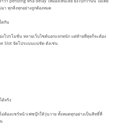
ว่า pending หรือ delay ให้มองเห็นเลย ยิ่งไปกว่านั้น ไม่เคย
่มา ทุกสิ่งทุกอย่างถูกต้องหมด
ใดกัน
่องโปรโมชั่น หลายเว็บไซต์บอกแจกหนัก แต่ท้ายที่สุดก็จะต้อง
e Slot จัดโปรแบบแน่ชัด ดังเช่น
ได้จริง
ม่ต้องแชร์หน้าเฟซบุ๊กให้วุ่นวาย ทั้งหมดทุกอย่างเป็นสิทธิ์ที่
ัน