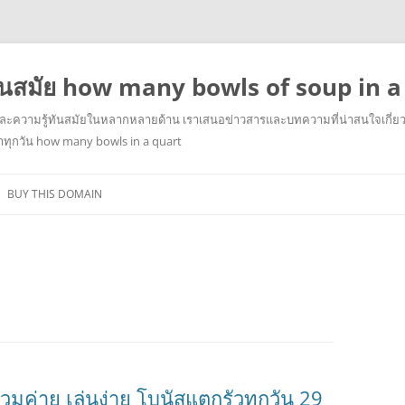
ทันสมัย how many bowls of soup in a
ลและความรู้ทันสมัยในหลากหลายด้าน เราเสนอข่าวสารและบทความที่น่าสนใจเกี่ยวกับเ
าทุกวัน how many bowls in a quart
ข้าม
ไป
BUY THIS DOMAIN
ยัง
เนื้อหา
มค่าย เล่นง่าย โบนัสแตกรัวทุกวัน 29