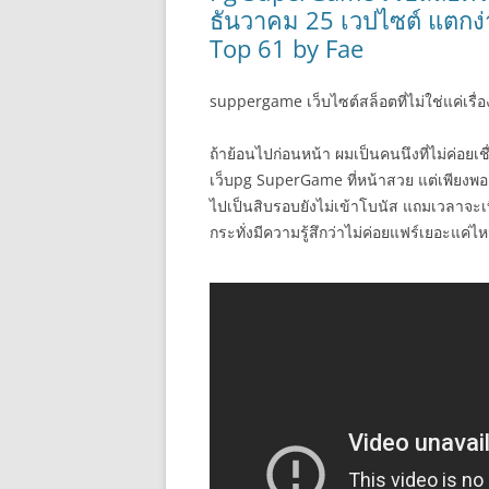
ธันวาคม 25 เวปไซต์ แตกง่า
Top 61 by Fae
suppergame เว็บไซต์สล็อตที่ไม่ใช่แค่เรื่อ
ถ้าย้อนไปก่อนหน้า ผมเป็นคนนึงที่ไม่ค่อยเชื
เว็บpg SuperGame ที่หน้าสวย แต่เพียงพอเข้
ไปเป็นสิบรอบยังไม่เข้าโบนัส แถมเวลาจะเบิ
กระทั่งมีความรู้สึกว่าไม่ค่อยแฟร์เยอะแค่ไ