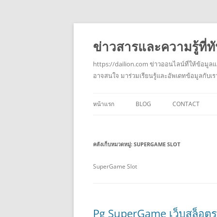
ข่าวสารและความรู้ที่
https://dailion.com ข่าวออนไลน์ที่ให้ข้อมู
อาจสนใจ มาร่วมเรียนรู้และอัพเดทข้อมูลกับเร
หน้าแรก
BLOG
CONTACT
คลังเก็บหมวดหมู่:
SUPERGAME SLOT
SuperGame Slot
Pg SuperGame เว็บสล็อตรว