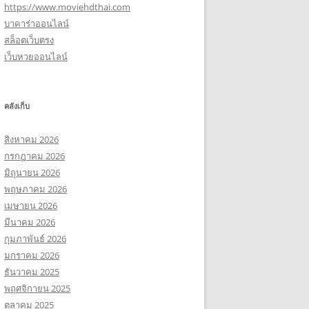
https://www.moviehdthai.com
บาคาร่าออนไลน์
สล็อตเว็บตรง
เว็บหวยออนไลน์
คลังเก็บ
สิงหาคม 2026
กรกฎาคม 2026
มิถุนายน 2026
พฤษภาคม 2026
เมษายน 2026
มีนาคม 2026
กุมภาพันธ์ 2026
มกราคม 2026
ธันวาคม 2025
พฤศจิกายน 2025
ตุลาคม 2025