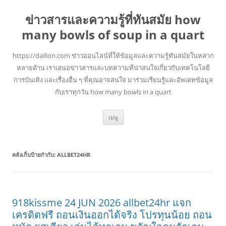
ข่าวสารและความรู้ที่ทันสมัย how
many bowls of soup in a quart
https://dailion.com ข่าวออนไลน์ที่ให้ข้อมูลและความรู้ทันสมัยในหลาก
หลายด้าน เราเสนอข่าวสารและบทความที่น่าสนใจเกี่ยวกับเทคโนโลยี
การบันเทิง และเรื่องอื่น ๆ ที่คุณอาจสนใจ มาร่วมเรียนรู้และอัพเดทข้อมูล
กับเราทุกวัน how many bowls in a quart
ข้าม
เมนู
ไป
ยัง
เนื้อหา
คลังเก็บป้ายกำกับ:
ALLBET24HR
918kissme 24 JUN 2026 allbet24hr แจก
เครดิตฟรี ถอนเงินออกได้จริง โปรทุนน้อย ถอน