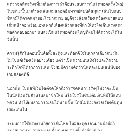
แต่ว่าจุดพีคจริงๆที่ผมต้องการเล่าคือประสบการณ์แจ็คพอตครั้งใหญ่
ในขณะนั้นผมกำลังเล่นเกมสล็อตธีมทรัพย์สมบัติสมุทร เล่นไปแบบ
ชิลๆมิได้คาดหมายอะไรมากมาย อยู่ดีๆวงล้อก็เรียงเครื่องหมายแบบ
เต็มหน้าจอ พร้อมเอฟเฟกต์เสียงแล้วก็แสงที่ทำให้หัวใจเต้นแรงสุดๆ
พอคำตอบออกมา แปลงเป็นแจ็คพอตก้อนใหญ่ที่ผมไม่คิดว่าจะได้ใน
วันนั้น
ความรู้สึกในตอนนั้นคือทั้งสะดุ้งและดีอกดีใจในเวลาเดียวกัน มัน
ไม่ใช่แค่เรื่องเงินอย่างเดียว แต่ว่าเป็นความบันเทิงใจและก็ความ
ระทึกใจที่ได้จากการเล่น ซึ่งผมมีความคิดว่านี่แหละเป็นเสน่ห์ของ
เกมสล็อตที่ดี
นอกนั้น โบนัสที่เว็บไซต์จัดให้ก็ถือว่า “จัดหนัก” จริงๆไม่ว่าจะเป็น
โบนัสต้อนรับสำหรับสมาชิกใหม่ หรือโปรโมชั่นเติมเงินที่มีให้แทบ
ทุกวัน ทำให้ผมสามารถเล่นได้นานขึ้น โดยไม่ต้องกังวลเรื่องต้นทุน
เยอะเกินไป
ระบบการใช้แรงงานก็จัดว่าลื่นไหล ไม่มีสะดุด เล่นผ่านมือถือก็
สบายมากมาย ผมลองเล่นทั้งบนคอมรวมทั้งมือถือ พบว่า