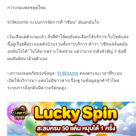
กว่าเกมแฟลชยุคใหม่
918kissme ระบบการจัดการที่ “เซียน” มั่นอกมั่นใจ
เว้นเสียแต่ตัวเกมแล้ว สิ่งที่ทำให้ผมยังคงเลือกใช้บริการเว็บไซต์แห่ง
นี้อยู่เรื่อยคือระบบหลังบ้านรวมทั้งการบริการ คำว่า “เซียนสล็อตมั่น
อกมั่นใจได้” ไม่ได้มาเพราะโชคช่วย แต่ว่ามาจากสิ่งสำคัญ 3 ข้อที่
ผมสัมผัสมาด้วยตัวเอง:
• ความปลอดภัยของข้อมูล:
918kissme
ตลอดระยะเวลาที่ระบบ
เปิดให้บริการมา แทบไม่มีข่าวสารเรื่องฐานข้อมูลลูกค้ารั่วไหล
ระบบการล็อกอินมีความรัดกุมสูง