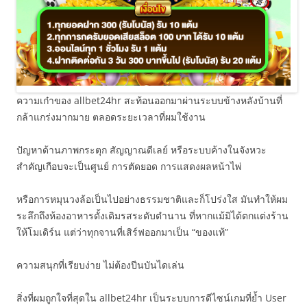
ความเก๋าของ allbet24hr สะท้อนออกมาผ่านระบบข้างหลังบ้านที่
กล้าแกร่งมากมาย ตลอดระยะเวลาที่ผมใช้งาน
ปัญหาด้านภาพกระตุก สัญญาณดีเลย์ หรือระบบค้างในจังหวะ
สำคัญเกือบจะเป็นศูนย์ การตัดยอด การแสดงผลหน้าไพ่
หรือการหมุนวงล้อเป็นไปอย่างธรรมชาติและก็โปร่งใส มันทำให้ผม
ระลึกถึงห้องอาหารดั้งเดิมรสระดับตำนาน ที่หากแม้มิได้ตกแต่งร้าน
ให้โมเดิร์น แต่ว่าทุกจานที่เสิร์ฟออกมาเป็น “ของแท้”
ความสนุกที่เรียบง่าย ไม่ต้องปีนบันไดเล่น
สิ่งที่ผมถูกใจที่สุดใน allbet24hr เป็นระบบการดีไซน์เกมที่ย้ำ User