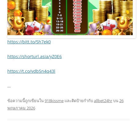
https://bitt.to/5h7ek0
https://shorturl.asia/yZ0E6
https://t.co/vdbSn4q43l
…
ข้อความนี้ถูกเขียนใน
918kissme
และติดป้ายกำกับ
allbet24hr
บน
26
พฤษภาคม 2026