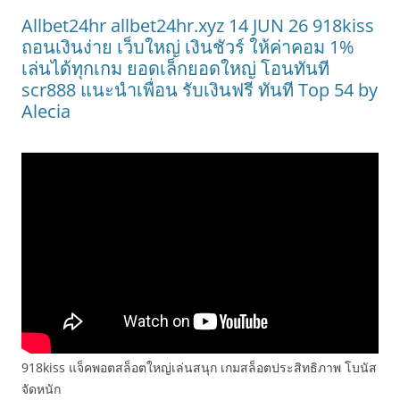
Allbet24hr allbet24hr.xyz 14 JUN 26 918kiss
ถอนเงินง่าย เว็บใหญ่ เงินชัวร์ ให้ค่าคอม 1%
เล่นได้ทุกเกม ยอดเล็กยอดใหญ่ โอนทันที
scr888 แนะนำเพื่อน รับเงินฟรี ทันที Top 54 by
Alecia
918kiss แจ็คพอตสล็อตใหญ่เล่นสนุก เกมสล็อตประสิทธิภาพ โบนัส
จัดหนัก