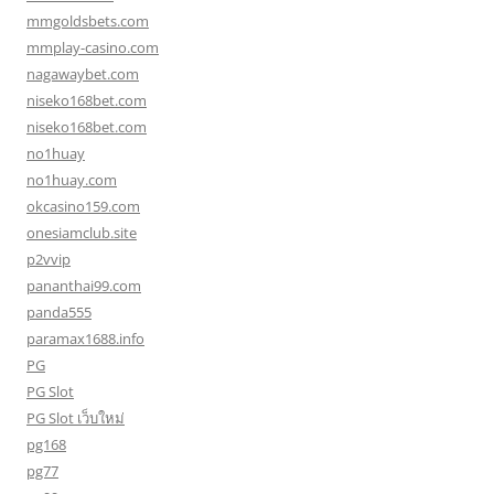
mmgoldsbets.com
mmplay-casino.com
nagawaybet.com
niseko168bet.com
niseko168bet.com
no1huay
no1huay.com
okcasino159.com
onesiamclub.site
p2vvip
pananthai99.com
panda555
paramax1688.info
PG
PG Slot
PG Slot เว็บใหม่
pg168
pg77