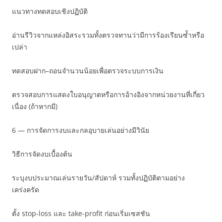
แนวทางทดสอบเชิงปฏิบัติ
อ่านรีวิวจากแหล่งอิสระรวมทั้งตรวจทานว่ามีการร้องเรียนซ้ำหรือ
เปล่า
ทดสอบฝาก–ถอนจำนวนน้อยเพื่อตรวจระบบการเงิน
ตรวจสอบการแสดงใบอนุญาตหรือการอ้างอิงจากหน่วยงานที่เกี่ยว
เนื่อง (ถ้าหากมี)
6 — การจัดการงบและกลอุบายเล่นอย่างมีวินัย
วิธีการจัดงบเบื้องต้น
ระบุงบประมาณเล่นรายวัน/สัปดาห์ รวมทั้งปฏิบัติตามอย่าง
เคร่งครัด
ตั้ง stop-loss และ take-profit ก่อนเริ่มเซสชัน