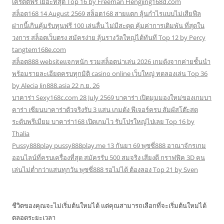
เครดิตฟรี เยอะที่สุด Top 16 by Freeman Hengjing168d.com
สล็อต168 14 August 2569 สล็อต168 สายแตก ลุ้นกำไรแบบไม่เสียฟีล
ฝากนี้เกินคุ้มรับทุนฟรี 100 เล่นลื่น ไม่มีสะดุด คุ้มค่าการเดิมพัน ที่สุดใน
วงการ สล็อตเว็บตรง สมัครง่าย ลุ้นรางวัลใหญ่ได้ทันที Top 12 by Percy
tangtem168e.com
สล็อต888 websiteแจกหนัก รวมสล็อตน่าเล่น 2026 เกมดังจากค่ายชั้นนำ
พร้อมรายละเอียดครบทุกมิติ casino online เว็บใหญ่ ทดลองเล่น Top 36
by Alecia Jin888.asia 22 ก.ย. 26
บาคาร่า Sexy168c.com 28 July 2569 บาคาร่า เปิดมุมมองใหม่ของเกมบา
คาร่า เซียนบาคาร่าตัวจริงรับ 3 แสน เกมดัง ฟีเจอร์ครบ สัมผัสโต๊ะสด
ระดับพรีเมียม บาคาร่า168 เปิดเกมไว รับโปรใหญ่ไปเลย Top 16 by
Thalia
Pussy888play pussy888play.me 13 กันยา 69 พุซซี่888 อาณาจักรเกม
ออนไลน์ที่ครบเครื่องที่สุด สมัครรับ 500 สมจริง เสียงดี กราฟฟิค 3D คน
เล่นไม่ต่ำกว่าแสนทุกวัน พุซซี่888 รอไม่ได้ ต้องลอง Top 21 by Sven
ชีวิตของคุณจะไม่เริ่มต้นใหม่ได้ แต่คุณสามารถเลือกที่จะเริ่มต้นใหม่ได้
ตลอดระยะเวลา