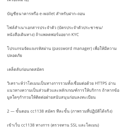
บัญชีธนาคารหรือ e-wallet สำหรับฝาก–ถอน
ไฟล์สำเนาเอกสารประจำตัว (บัตรประจำตัวประชาชน/
หนังสือเดินทาง) ถ้าแพลตฟอร์มอยาก KYC
โปรแกรมจัดแจงรหัสผ่าน (password manager) เพื่อให้มีความ
ปลอดภัย
เคล็ดลับก่อนกดสมัคร
วิเคราะห์ว่าโดเมนเป็นทางการรวมทั้งเชื่อมต่อด้วย HTTPS อ่าน
แนวทางความเป็นส่วนตัวและหลักเกณฑ์การให้บริการ ถ้าหากข้อ
มูลใดๆกำกวมให้ติดต่อฝ่ายสนับสนุนก่อนลงทะเบียน
2 — ขั้นตอน cc1138 สมัคร ทีละขั้น (ภาพรวมที่ปฏิบัติได้จริง)
เข้าเว็บ cc1138 ทางการ (ตรวจทาน SSL และโดเมน)