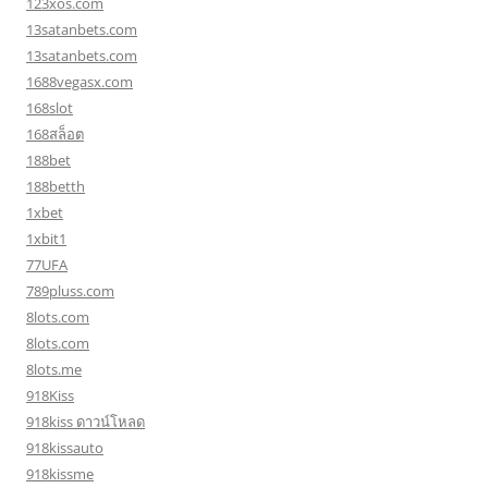
123xos.com
13satanbets.com
13satanbets.com
1688vegasx.com
168slot
168สล็อต
188bet
188betth
1xbet
1xbit1
77UFA
789pluss.com
8lots.com
8lots.com
8lots.me
918Kiss
918kiss ดาวน์โหลด
918kissauto
918kissme