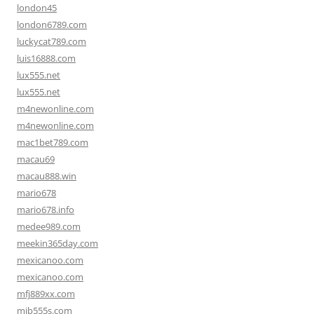
london45
london6789.com
luckycat789.com
luis16888.com
lux555.net
lux555.net
m4newonline.com
m4newonline.com
mac1bet789.com
macau69
macau888.win
mario678
mario678.info
medee989.com
meekin365day.com
mexicanoo.com
mexicanoo.com
mfj889xx.com
mib555s.com