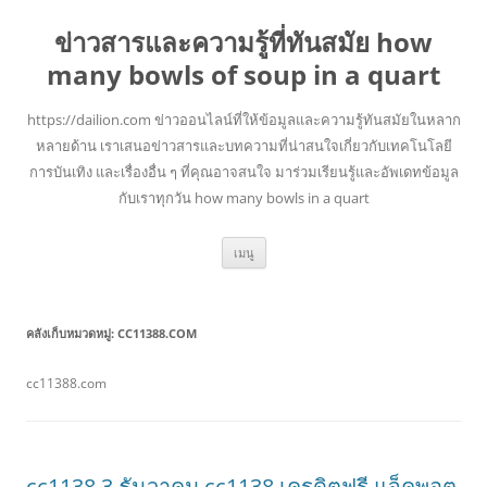
ข่าวสารและความรู้ที่ทันสมัย how
many bowls of soup in a quart
https://dailion.com ข่าวออนไลน์ที่ให้ข้อมูลและความรู้ทันสมัยในหลาก
หลายด้าน เราเสนอข่าวสารและบทความที่น่าสนใจเกี่ยวกับเทคโนโลยี
การบันเทิง และเรื่องอื่น ๆ ที่คุณอาจสนใจ มาร่วมเรียนรู้และอัพเดทข้อมูล
กับเราทุกวัน how many bowls in a quart
ข้าม
เมนู
ไป
ยัง
เนื้อหา
คลังเก็บหมวดหมู่:
CC11388.COM
cc11388.com
cc1138 3 ธันวาคม cc1138 เครดิตฟรี แจ็คพอต