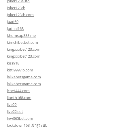
joker123auto
joker123th
Joker123th.com
juad69
Judhai168
khumsup888.me
kimchibetbet.com
kingxxxbet123.com
kingxxxbet123.com
kiss918
kitti999vip.com
lalikabetsgame.com
lalikabetsgame.com
lcbet444.com
lionth168.com
live22
live22slot
lnw365bet.com
lockdown168 เข้าสู่ระบบ