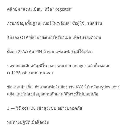
คลิกปุ่ม “ลงทะเบียน” หรือ “Register”
กรอกข้อมูลพื้นฐาน: เบอร์โทร/อีเมล, ชื่อผู้ใช้, รหัสผ่าน
รับรอง OTP ที่ส่งมายังเบอร์หรืออีเมล เพื่อรับรองตัวตน
ตั้งค่า 2FA/รหัส PIN ถ้าหากแพลตฟอร์มมีให้เลือก
จดรายละเอียดบัญชีใน password manager แล้วก็ทดสอบ
cc1138 เข้าระบบ หนแรก
ข้อแนะนำเพิ่ม: ถ้าแพลตฟอร์มต้องการ KYC ให้เตรียมรูปกระจ่าง
แจ้ง และไม่ส่งข้อมูลส่วนตัวผ่านวิถีทางที่ไม่ปลอดภัย
3 — วิธี cc1138 เข้าสู่ระบบ อย่างปลอดภัย
หนทางปฏิบัติเมื่อล็อกอิน