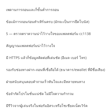
เพดานการถอนและก็ขั้นต่ำการถอน
ข้อแม้การถอนก่อนทำเทิร์นครบ (มักจะเป็นการยึดโบนัส)
5 — ตรวจตราความน่าไว้วางใจของแพลตฟอร์ม cc1138
สัญญาณแพลตฟอร์มน่าไว้วางใจ
มี HTTPS แล้วก็ข้อมูลติดต่อที่เด่นชัด (อีเมล เบอร์ โทร)
รองรับช่องทางฝาก–ถอนที่เชื่อถือได้ (ธนาคาร/ewallet ที่มีชื่อเสียง)
ฝ่ายสนับสนุนตอบคำถามเร็วทันใจและมีหลายหนทาง
ข้อจำกัดโปรโมชั่นแน่ชัด ไม่มีใจความกำกวม
มีรีวิวจากผู้เล่นจริงในฟอรัมอิสระหรือโซเชียลเน็ตเวิร์ค