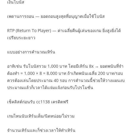
เงินโบนัส
เพดานการถอน — ยอดถอนสูงสุดที่อนุญาตเมื่อใช้โบนัส
RTP (Return To Player) — ค่าเฉลี่ยคืนผู้เล่นของเกม ยิ่งสูงยิ่งได้
เปรียบระยะยาว
แบบอย่างการคำนวณเทิร์น
อาทิเช่น รับโบนัสรวม 1,000 บาท โดยมีเทิร์น 8x → ยอดพนันที่จำ
ต้องทำ = 1,000 × 8 = 8,000 บาท ถ้าเกิดพนันเฉลี่ย 200 บาท/รอบ
ควรต้องเล่นโดยประมาณ 40 รอบ การคำนวณนี้ช่วยให้วางแผนงบ
ประมาณแล้วก็เวลาได้แจ่มแจ้งก่อนรับโปรโมชั่น
เช็คลิสต์ก่อนรับ cc1138 เครดิตฟรี
เกมไหนนับเทิร์นเต็ม/นิดหน่อย/ไม่รวม
จำนวนเทิร์นและก็ช่วงเวลาให้ทำเทิร์น