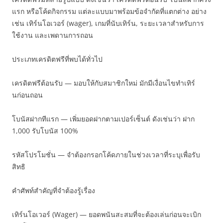
แรก หรือโค้ดกิจกรรม แต่ละแบบมาพร้อมข้อจำกัดที่แตกต่าง อย่าง
เช่น เทิร์นโอเวอร์ (wager), เกมที่นับเทิร์น, ระยะเวลาสำหรับการ
ใช้งาน และเพดานการถอน
ประเภทเครดิตฟรีที่พบได้ทั่วไป
เครดิตฟรีต้อนรับ — มอบให้กับสมาชิกใหม่ มักมีเงื่อนไขทำเทิร์
นก่อนถอน
โบนัสฝากทีแรก — เพิ่มยอดฝากตามเปอร์เซ็นต์ ดังเช่นว่า ฝาก
1,000 รับโบนัส 100%
รหัสโปรโมชั่น — จำต้องกรอกโค้ดภายในช่วงเวลาที่ระบุเพื่อรับ
สิทธิ
คำศัพท์สำคัญที่จำต้องรู้เรื่อง
เทิร์นโอเวอร์ (Wager) — ยอดพนันสะสมที่จะต้องเล่นก่อนจะเบิก