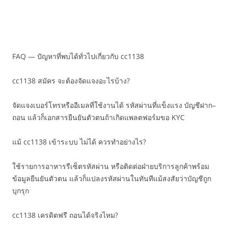
FAQ — ปัญหาที่พบได้ทั่วไปเกี่ยวกับ cc1138
cc1138 สมัคร จะต้องจัดแจงอะไรบ้าง?
จัดแจงเบอร์โทรหรืออีเมลที่ใช้งานได้ รหัสผ่านที่แข็งแรง บัญชีฝาก–
ถอน แล้วก็เอกสารยืนยันตัวตนถ้าเกิดแพลตฟอร์มขอ KYC
แม้ cc1138 เข้าระบบ ไม่ได้ ควรทำอย่างไร?
ใช้รายการอาหารรีเซ็ตรหัสผ่าน หรือติดต่อฝ่ายบริการลูกค้าพร้อม
ข้อมูลยืนยันตัวตน แล้วก็แปลงรหัสผ่านในทันทีแม้สงสัยว่าบัญชีถูก
บุกรุก
cc1138 เครดิตฟรี ถอนได้จริงไหม?