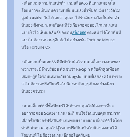
• เลือกเกมความผันแปรต่ำ: เกมสล็อต66 ที่แตกเสมอๆนั้น
โดยมากจะเป็นเกมความเปลี่ยนแปลงต่ำที่มอบเงินรางวัลไม่
สูงนัก แต่ประกันได้เลยว่า คุณจะได้รับเงินรางวัลเป็นประจำ
นั่นเอง ซึ่งเหมาะสมกับคนที่รังเกียจรอคอยอะไรนานๆเล่น
แบบเร็วไว เห็นผลลัพธ์ของเกม
สล็อต66
ตรงหน้าได้โดยทันที
แบบไม่ต้องรอนานๆอีกต่อไป อย่างเช่น Fortune Mouse
หรือ Fortune Ox
• เลือกเกมปั่นแตก66 ที่มีเข้าโบนัสไว: เกมสล็อตบางเกมของ
พวกเราจะมีฟีพบร์ย่อย ดังเช่นว่า Re-Spin หรือตัวคูณที่ออก
เสมอๆผู้ที่ใจร้อนเหมาะกับเกมpgslot แบบงี้เลยล่ะครับ เพราะ
ว่าไม่ต้องรอฟรีสปินหรือโบนัสรอบใหญ่ๆเพียงอย่างเดียว
นั่นเองครับผม
• เกมสล็อต66 ที่ซื้อฟีพบร์ได้: ถ้าหากคุณไม่ต้องการที่จะ
อยากรอคอย Scatter นานๆล่ะก็ คนใจร้อนแบบคุณสามารถ
เลือกซื้อฟีเจอร์ฟรีสปินกับเกมของเราบางเกมสล็อต66 ได้โดย
ทันที มันจะพาคุณไปสู่โหมดฟรีสปินหรือโบนัสของเกมได้
โดยทันที ไม่ต้องรอนานๆอีกต่อไปครับผม