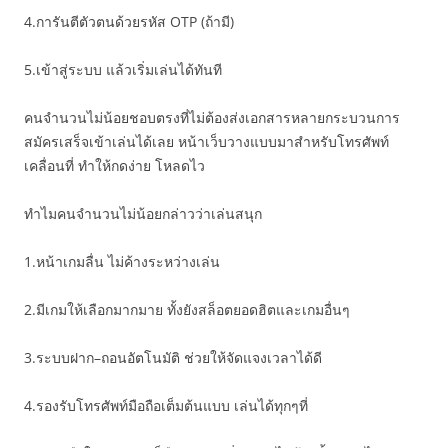
4.การันตีตัวตนด้วยรหัส OTP (ถ้ามี)
5.เข้าสู่ระบบ แล้วเริ่มเล่นได้ทันที
คนจำนวนไม่น้อยชอบตรงที่ไม่ต้องส่งเอกสารหลายกระบวนการ
สมัครเสร็จเข้าเล่นได้เลย หน้าเว็บวางแบบมาสำหรับโทรศัพท์
เคลื่อนที่ ทำให้กดง่าย โหลดไว
ทำไมคนจำนวนไม่น้อยกล่าวว่าเล่นสนุก
1.หน้าเกมลื่น ไม่ค้างระหว่างเล่น
2.มีเกมให้เลือกมากมาย ทั้งยังสล็อตยอดฮิตและเกมอื่นๆ
3.ระบบฝาก–ถอนอัตโนมัติ ช่วยให้จัดแจงเวลาได้ดี
4.รองรับโทรศัพท์มือถือเต็มต้นแบบ เล่นได้ทุกๆที่