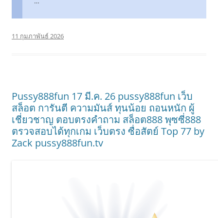
…
11 กุมภาพันธ์ 2026
Pussy888fun 17 มี.ค. 26 pussy888fun เว็บ
สล็อต การันตี ความมันส์ ทุนน้อย ถอนหนัก ผู้
เชี่ยวชาญ ตอบตรงคำถาม สล็อต888 พุซซี่888
ตรวจสอบได้ทุกเกม เว็บตรง ซื่อสัตย์ Top 77 by
Zack pussy888fun.tv