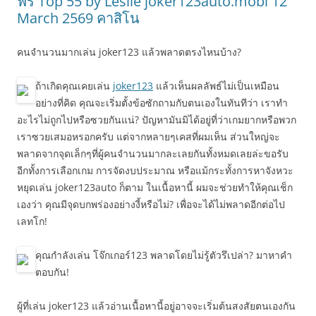
ฟรี Top 55 by Leslie joker123auto.mobi 12
March 2569 คาสิโน
คนจำนวนมากเล่น joker123 แล้วพลาดตรงไหนบ้าง?
ถ้าเกิดคุณเคยเล่น
joker123
แล้วเห็นผลลัพธ์ไม่เป็นเหมือน
อย่างที่คิด คุณจะเริ่มตั้งข้อซักถามกับตนเองในทันทีว่า เราทำ
อะไรไม่ถูกไปหรือซวยกันแน่? ปัญหามันมิได้อยู่ที่ว่าเกมยากหรือพวก
เราซวยเสมอหรอกครับ แต่จากหลายๆเคสที่ผมเห็น ส่วนใหญ่จะ
พลาดจากจุดเล็กๆที่ผู้คนจำนวนมากละเลยกันทั้งหมดเลยล่ะขอรับ
อีกทั้งการเลือกเกม การจัดงบประมาณ หรือแม้กระทั้งการหาจังหวะ
หยุดเล่น joker123auto ก็ตาม ในเนื้อหานี้ ผมจะช่วยทำให้คุณเช็ก
เองว่า คุณมีจุดบกพร่องอย่างงี้หรือไม่? เพื่อจะได้ไม่พลาดอีกต่อไป
เลทโก!
คุณกำลังเล่น โจ๊กเกอร์123 พลาดโดยไม่รู้ตัวรึเปล่า? มาหาคำ
ตอบกัน!
ผู้ที่เล่น joker123 แล้วอ่านเนื้อหานี้อยู่อาจจะเริ่มต้นสงสัยตนเองกัน