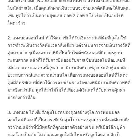
แต่ละรอบ ลดการเสี่ยงและก็แก้เกมในครั้งต่อไปได้ นอกจากนี้ก็ยังมี
โบนัสฝากเงิน เมื่อคุณทำฝากเงินระบบจะจ่ายเครดิตพิเศษให้กับคุณ
เพิ่ม พูดได้ว่าเป็นความสุขแบบต่อที่ 2 ต่อที่ 3 ไปเรื่อยเป็นอะไรที่
โคตรว้าว
2. แทงบอลออนไลน์ ทำให้สมาชิกได้รับเงินรางวัลที่คุ้มที่สุดไม่ใช่
การชำระเงินรางวัลทันเวลาสิ่งเดียว แต่ว่าเป็นการจ่ายเงินรางวัลที่
คุ้มมากมายๆเนื่องจากว่าที่นี่เป็นเว็บไซต์พนันบอลที่มีมาตรฐาน
ระดับสากล แล้วก็ได้รับการยินยอมรับจากเซียนบอลไม่น้อยเลยที
เดียวว่าแทงบอลตรงนี้สุขสบาย มีประสิทธิภาพสูงประดิษฐ์แนวคิด
ประสบการณ์และความน่าสนใจ เพื่อการแทงบอลออนไลน์ที่โคตร
คุ้มมีสิทธิพิเศษที่ดีทำให้การจ่ายเงินรางวัลของที่นี่มีประสิทธิภาพที่ดี
มากยิ่งกว่าเดิม พูดได้ว่าไม่ใช่ได้เพียงแค่เงินแต่ได้รับความคุ้มค่า
มากยิ่งกว่าที่อื่น
3. แทงบอล ได้เชียร์กลุ่มโปรดของคุณอย่างจุใจ การพนันบอล
ออนไลน์ที่แฮปปี้เป็นการเชียร์กลุ่มโปรดของคุณ รวมทั้งจะดีมากยิ่ง
กว่าไหมแม้ว่าที่นี่มีทุกลีกที่คุณอยากตัวอย่างเช่น พรีเมียร์ลีก ยูฟ่า
บอลโลกเป็นต้น ไม่ว่าคุณจะถูกใจลีกไหนหรือถูกใจหลายลีก ก็