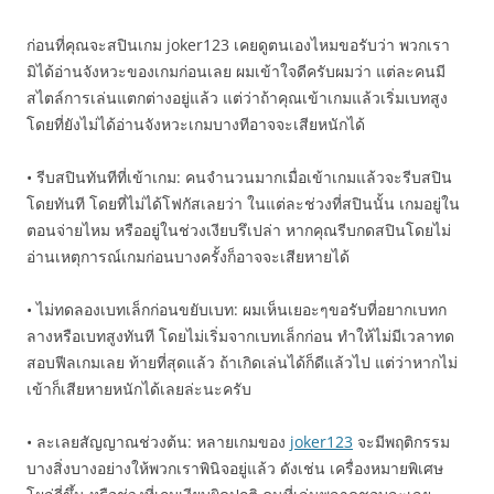
ก่อนที่คุณจะสปินเกม joker123 เคยดูตนเองไหมขอรับว่า พวกเรา
มิได้อ่านจังหวะของเกมก่อนเลย ผมเข้าใจดีครับผมว่า แต่ละคนมี
สไตล์การเล่นแตกต่างอยู่แล้ว แต่ว่าถ้าคุณเข้าเกมแล้วเริ่มเบทสูง
โดยที่ยังไม่ได้อ่านจังหวะเกมบางทีอาจจะเสียหนักได้
• รีบสปินทันทีที่เข้าเกม: คนจำนวนมากเมื่อเข้าเกมแล้วจะรีบสปิน
โดยทันที โดยที่ไม่ได้โฟกัสเลยว่า ในแต่ละช่วงที่สปินนั้น เกมอยู่ใน
ตอนจ่ายไหม หรืออยู่ในช่วงเงียบรึเปล่า หากคุณรีบกดสปินโดยไม่
อ่านเหตุการณ์เกมก่อนบางครั้งก็อาจจะเสียหายได้
• ไม่ทดลองเบทเล็กก่อนขยับเบท: ผมเห็นเยอะๆขอรับที่อยากเบทก
ลางหรือเบทสูงทันที โดยไม่เริ่มจากเบทเล็กก่อน ทำให้ไม่มีเวลาทด
สอบฟีลเกมเลย ท้ายที่สุดแล้ว ถ้าเกิดเล่นได้ก็ดีแล้วไป แต่ว่าหากไม่
เข้าก็เสียหายหนักได้เลยล่ะนะครับ
• ละเลยสัญญาณช่วงต้น: หลายเกมของ
joker123
จะมีพฤติกรรม
บางสิ่งบางอย่างให้พวกเราพินิจอยู่แล้ว ดังเช่น เครื่องหมายพิเศษ