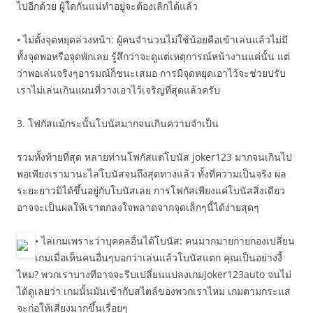
ไปอีกด้วย ผู้ใดกันแน่ทำอยู่จะต้องเลิกได้แล้ว
• ไม่ตั้งจุดหยุดล่วงหน้า: ผู้คนจำนวนไม่ใช้น้อยคือเข้าเล่นแล้วไม่มี
ทั้งจุดพอหรือจุดพักเลย รู้สึกว่าจะดูแต่เหตุการณ์หน้างานแค่นั้น แต่
ว่าพอเล่นจริงๆอารมณ์ก็ชนะเสมอ การมีจุดหยุดเอาไว้จะช่วยปรับ
เราไม่เล่นเกินแผนที่วางเอาไว้เจริญที่สุดแล้วครับ
3. โฟกัสแม้กระนั้นโบนัสมากจนเกินความจำเป็น
รวมทั้งท้ายที่สุด หลายท่านโฟกัสแต่โบนัส joker123 มากจนเกินไป
พอเพียงเรามานะไล่โบนัสจนถึงสุดทางแล้ว ทั้งที่ความเป็นจริง ผล
ระยะยาวมิได้ขึ้นอยู่กับโบนัสเลย การโฟกัสเพียงแค่โบนัสสิ่งเดียว
อาจจะเป็นผลให้เราตกลงใจพลาดจากจุดเล็กๆนี้ได้ง่ายสุดๆ
• ไล่เกมเพราะว่าบุคคลอื่นได้โบนัส: คนมากมายก่ายกองเปลี่ยน
เกมเมื่อเห็นคนอื่นๆบอกว่าเล่นแล้วโบนัสแตก คุณเป็นอย่างงี้
ไหม? พวกเราบางทีอาจจะรีบเปลี่ยนแปลงเกมJoker123auto จนไม่
ได้ดูเลยว่า เกมนั้นมันเข้ากับสไตล์ของพวกเราไหม เกมตามกระแส
จะก่อให้เสี่ยงมากขึ้นเรื่อยๆ