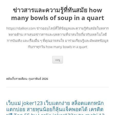
ข่าวสารและความรู้ที่ทันสมัย how
many bowls of soup in a quart
https://dailion.com ข่าวออนไลน์ที่ให้ข้อมูลและความรู้ทันสมัยในหลาก
หลายด้าน เราเสนอข่าวสารและบทความที่น่าสนใจเกี่ยวกับเทคโนโลยี
การบันเทิง และเรื่องอื่น ๆ ที่คุณอาจสนใจ มาร่วมเรียนรู้และอัพเดทข้อมูล
กับเราทุกวัน how many bowls in a quart
ข้าม
เมนู
ไป
ยัง
เนื้อหา
คลังเก็บรายเดือน:
กุมภาพันธ์ 2026
เว็บแม่ joker123 เว็บแตกง่าย สล็อตแตกหนัก
แตกบ่อย สายทุนน้อยก็ลุ้นแจ็คพอตได้ เครดิต