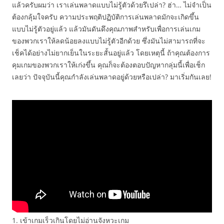
แล้วครับผมว่า เราเล่นพลาดแบบไม่รู้ตัวด้วยรึเปล่า? ฮ่า… ไม่จำเป็น
ต้องกลุ้มใจครับ ความประพฤติปฏิบัติการเล่นพลาดมักจะเกิดขึ้น
แบบไม่รู้ตัวอยู่แล้ว แล้วมันดันดึงคุณภาพสำหรับเพื่อการเล่นเกม
ของพวกเราให้ลดน้อยลงแบบไม่รู้ตัวอีกด้วย ซึ่งมันไม่สามารถที่จะ
เช็คได้อย่างไม่ยากเย็นในระยะสั้นอยู่แล้ว โดยเหตุนี้ ถ้าคุณต้องการ
คุมเกมของพวกเราให้เก่งขึ้น คุณก็จะต้องตอบปัญหากลุ่มนี้เพื่อเช็ก
เลยว่า ปัจจุบันนี้คุณกำลังเล่นพลาดอยู่ด้วยหรือเปล่า? มาเริ่มกันเลย!
1. เข้าเกมเร็วเกินโดยไม่อ่านจังหวะเกม