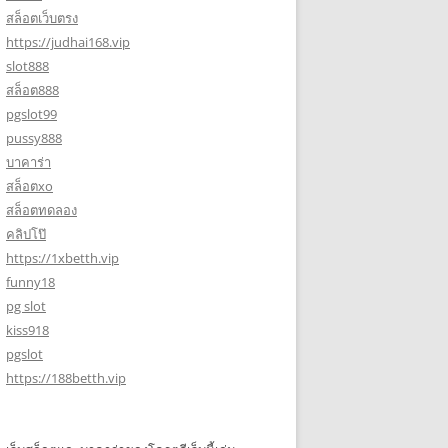
สล็อตเว็บตรง
https://judhai168.vip
slot888
สล็อต888
pgslot99
pussy888
บาคาร่า
สล็อตxo
สล็อตทดลอง
คลิปโป๊
https://1xbetth.vip
funny18
pg slot
kiss918
pgslot
https://188betth.vip