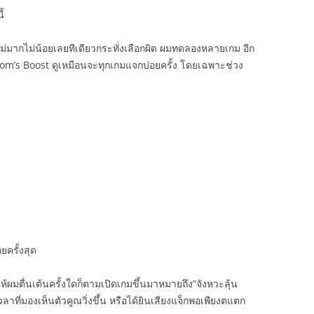
้
หม่มากไม่น้อยเลยทีเดียวกระทั่งเลือกผิด ผมทดลองหลายเกม อีก
om’s Boost ดูเหมือนจะทุกเกมแจกบ่อยครั้ง โดยเฉพาะช่วง
ยครั้งสุด
้ผมตื่นเต้นครั้งใดก็ตามเปิดเกมขึ้นมาหมายถึง”จังหวะลุ้น
าที่มองเห็นตัวคูณวิ่งขึ้น หรือได้ยินเสียงแจ็กพอเพียงตแตก