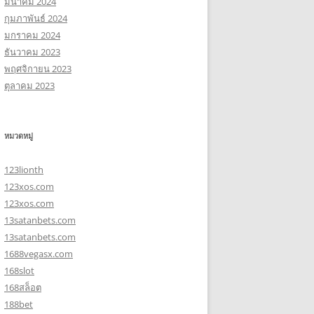
มีนาคม 2024
กุมภาพันธ์ 2024
มกราคม 2024
ธันวาคม 2023
พฤศจิกายน 2023
ตุลาคม 2023
หมวดหมู่
123lionth
123xos.com
123xos.com
13satanbets.com
13satanbets.com
1688vegasx.com
168slot
168สล็อต
188bet