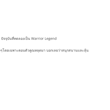
 ปัจจุบันที่ทดลองเป็น Warrior Legend
ัวๆโดยเฉพาะตอนตัวคูณหลุดมา บอกเลยว่าสนุกสนานและลุ้น