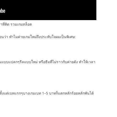
่าที่คิด รวมเกมสล็อต
อนว่า ทำไมค่ายเกมใหม่ถึงประทับใจผมเป็นพิเศษ:
ปินแบบแปลกๆรีลแบบใหม่ หรือธีมที่ไม่ราวกับค่ายดัง ทำให้เวลา
งแต่เบทแรกๆบางเกมเบท 1–5 บาทก็แตกหลักร้อยหลักพันได้