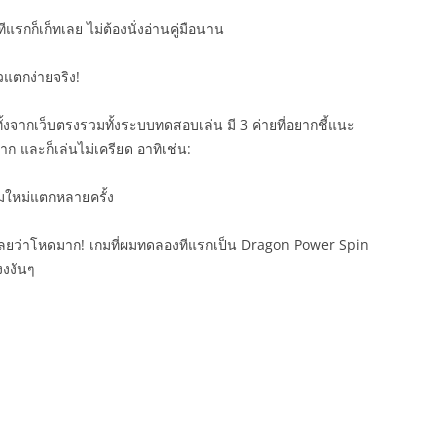
แรกก็เก็ทเลย ไม่ต้องนั่งอ่านคู่มือนาน
วแตกง่ายจริง!
้งจากเว็บตรงรวมทั้งระบบทดสอบเล่น มี 3 ค่ายที่อยากชี้แนะ
ก และก็เล่นไม่เครียด อาทิเช่น:
ใหม่แตกหลายครั้ง
กเลยว่าโหดมาก! เกมที่ผมทดลองทีแรกเป็น Dragon Power Spin
งงงันๆ