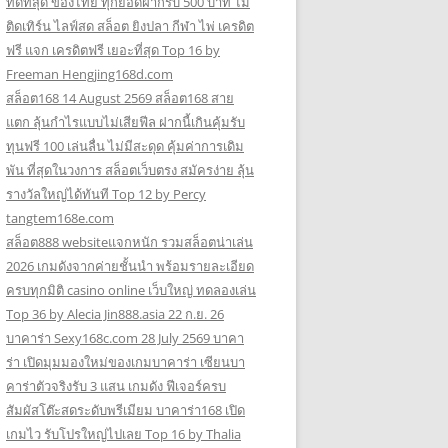
ที่ดีที่สุด ของไทย ทุกยอดฝากรับ 500 บาท ไม่
ติดเทิร์น ไลฟ์สด สล็อต ยิงปลา กีฬา ไพ่ เครดิต
ฟรี แจก เครดิตฟรี เยอะที่สุด Top 16 by
Freeman Hengjing168d.com
สล็อต168 14 August 2569 สล็อต168 สาย
แตก ลุ้นกำไรแบบไม่เสียฟีล ฝากนี้เกินคุ้มรับ
ทุนฟรี 100 เล่นลื่น ไม่มีสะดุด คุ้มค่าการเดิม
พัน ที่สุดในวงการ สล็อตเว็บตรง สมัครง่าย ลุ้น
รางวัลใหญ่ได้ทันที Top 12 by Percy
tangtem168e.com
สล็อต888 websiteแจกหนัก รวมสล็อตน่าเล่น
2026 เกมดังจากค่ายชั้นนำ พร้อมรายละเอียด
ครบทุกมิติ casino online เว็บใหญ่ ทดลองเล่น
Top 36 by Alecia Jin888.asia 22 ก.ย. 26
บาคาร่า Sexy168c.com 28 July 2569 บาคา
ร่า เปิดมุมมองใหม่ของเกมบาคาร่า เซียนบา
คาร่าตัวจริงรับ 3 แสน เกมดัง ฟีเจอร์ครบ
สัมผัสโต๊ะสดระดับพรีเมียม บาคาร่า168 เปิด
เกมไว รับโปรใหญ่ไปเลย Top 16 by Thalia