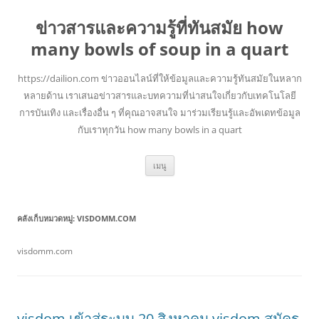
ข่าวสารและความรู้ที่ทันสมัย how
many bowls of soup in a quart
https://dailion.com ข่าวออนไลน์ที่ให้ข้อมูลและความรู้ทันสมัยในหลาก
หลายด้าน เราเสนอข่าวสารและบทความที่น่าสนใจเกี่ยวกับเทคโนโลยี
การบันเทิง และเรื่องอื่น ๆ ที่คุณอาจสนใจ มาร่วมเรียนรู้และอัพเดทข้อมูล
กับเราทุกวัน how many bowls in a quart
ข้าม
เมนู
ไป
ยัง
เนื้อหา
คลังเก็บหมวดหมู่:
VISDOMM.COM
visdomm.com
visdom เข้าสู่ระบบ 20 สิงหาคม visdom สมัคร