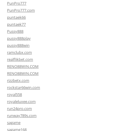
PunPro777
PunPro777.com
puntaek66
puntaek77
Pussy888
pussy888play
pussy888win
ramclubx.com
realflikbet.com
RENO88WIN.COM
RENO88WIN.COM
rizzbetx.com
rockstar66win.com
royal558
royaleluxee.com
run24pro.com
runway789s.com
sagame
sagame168