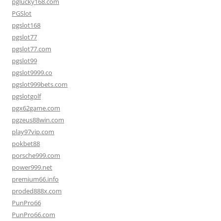
pglucky168.com
PGSlot
pgslot168
pgslot77
pgslot77.com
pgslot99
pgslot9999.co
pgslot999bets.com
pgslotgolf
pgx62game.com
pgzeus88win.com
play97vip.com
pokbet88
porsche999.com
power999.net
premium66.info
proded888x.com
PunPro66
PunPro66.com