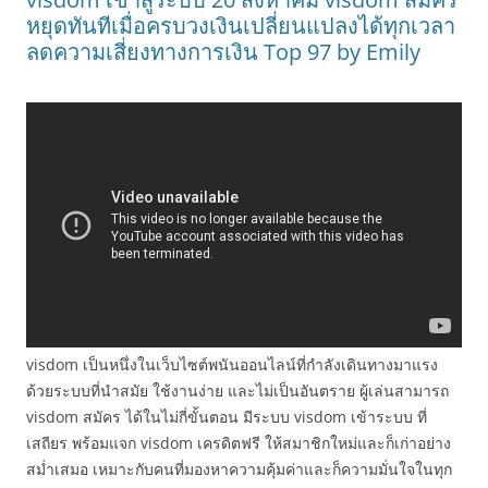
หยุดทันทีเมื่อครบวงเงินเปลี่ยนแปลงได้ทุกเวลา
ลดความเสี่ยงทางการเงิน Top 97 by Emily
visdom เป็นหนึ่งในเว็บไซต์พนันออนไลน์ที่กำลังเดินทางมาแรง
ด้วยระบบที่นำสมัย ใช้งานง่าย และไม่เป็นอันตราย ผู้เล่นสามารถ
visdom สมัคร ได้ในไม่กี่ขั้นตอน มีระบบ visdom เข้าระบบ ที่
เสถียร พร้อมแจก visdom เครดิตฟรี ให้สมาชิกใหม่และก็เก่าอย่าง
สม่ำเสมอ เหมาะกับคนที่มองหาความคุ้มค่าและก็ความมั่นใจในทุก