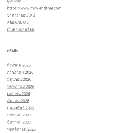
ดูหนังhd
https://www.moviehdthai.com
บาคาร่าออนไลน์
สล็อตเว็บตรง
เว็บหวยออนไลน์
คลังเก็บ
สิงหาคม 2026
กรกฎาคม 2026
มิถุนายน 2026
พฤษภาคม 2026
เมษายน 2026
มีนาคม 2026
กุมภาพันธ์ 2026
มกราคม 2026
ธันวาคม 2025
พฤศจิกายน 2025