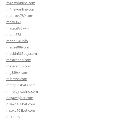
m4newonline.com
m4newonline.com
mac1bet789.com
macau69
macau888.win
mario678
mario678.info
medee989.com
meekin365day.com
mexicanoo.com
mexicanoo.com
mfj889xx.com
mib555s.com
mmgoldsbets.com
mmplay-casino.com
nagawaybet.com
niseko168bet.com
niseko168bet.com
no1huay