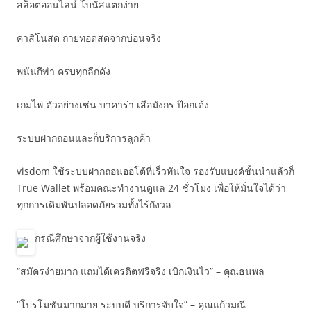
สล็อตออนไลน์ โบนัสแตกง่าย
คาสิโนสด ถ่ายทอดสดจากบ่อนจริง
พนันกีฬา ครบทุกลีกดัง
เกมไพ่ ตัวอย่างเช่น บาคาร่า เสือมังกร ป๊อกเด้ง
ระบบฝากถอนและก็บริการลูกค้า
visdom ใช้ระบบฝากถอนออโต้ที่เร็วทันใจ รองรับแบงค์ชั้นนำแล้วก็
True Wallet พร้อมคณะทำงานดูแล 24 ชั่วโมง เพื่อให้มั่นใจได้ว่า
ทุกการเดิมพันปลอดภัยรวมทั้งไร้กังวล
กรณีศึกษาจากผู้ใช้งานจริง
“สมัครง่ายมาก แถมได้เครดิตฟรีจริง เบิกเงินไว” – คุณธนพล
“โปรโมชันมากมาย ระบบดี บริการจับใจ” – คุณแก้วมณี