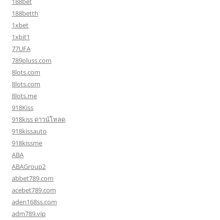
188bet
188betth
1xbet
1xbit1
77UFA
789pluss.com
8lots.com
8lots.com
8lots.me
918Kiss
918kiss ดาวน์โหลด
918kissauto
918kissme
ABA
ABAGroup2
abbet789.com
acebet789.com
aden168ss.com
adm789.vip