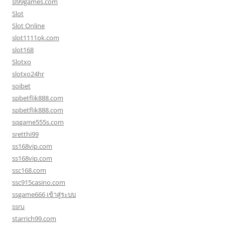
sl99games.com
Slot
Slot Online
slot1111ok.com
slot168
Slotxo
slotxo24hr
soibet
spbetflik888.com
spbetflik888.com
sqgame555s.com
sretthi99
ss168vip.com
ss168vip.com
ssc168.com
ssc915casino.com
ssgame666 เข้าสู่ระบบ
ssru
starrich99.com