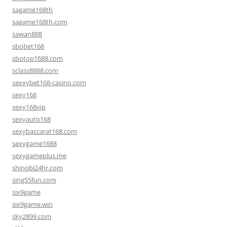
sagame168th
sagame168th.com
sawan888
sbobet168
sbotop1688.com
sclass8888.com
sexxybet168-casino.com
sexy168
sexy168vip
sexyauto168
sexybaccarat168.com
sexygame1688
sexygameplus.me
shinobi24hr.com
sing55fun.com
six9game
six9game.win
sky2899.com