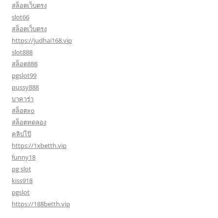
สล็อตเว็บตรง
slot66
สล็อตเว็บตรง
https://judhai168.vip
slot888
สล็อต888
pgslot99
pussy888
บาคาร่า
สล็อตxo
สล็อตทดลอง
คลิปโป๊
https://1xbetth.vip
funny18
pg slot
kiss918
pgslot
https://188betth.vip