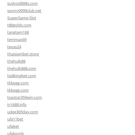
sudyod888s.com
sunny9999club.net
SuperGame Slot
t88golds.com
tangtem168
temmax69
texas24
thaisiambet.store
thehulk88
thehulk888.com
tia8kingbet.com
tkbpgg.com
tkbpgg.com
topstar359win.com
tr1688.info
udee365day.com
ufa11bet
ufabet
ufabomb