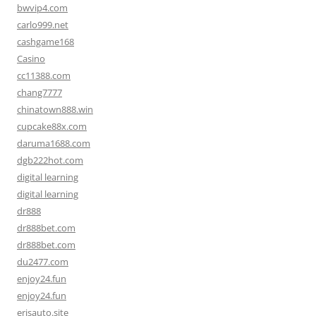
bwvip4.com
carlo999.net
cashgame168
Casino
cc11388.com
chang7777
chinatown888.win
cupcake88x.com
daruma1688.com
dgb222hot.com
digital learning
digital learning
dr888
dr888bet.com
dr888bet.com
du2477.com
enjoy24.fun
enjoy24.fun
erisauto.site