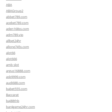
ABA
ABAGroup2
abbet789.com
acebet789.com
aden168ss.com
adm789.vip
allbet24hr
allone745s.com
alot66
alot666
amb slot
argus16888.com
asb9999.com
audi688.com
babet555.com
Baccarat
baj88thb
bar4game24hr.com