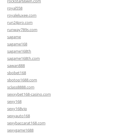
rockstar66win.com
royal558
royaleluxee.com
run24pro.com
runway789s.com
sagame
sagame168
sagame168th
sagame168th.com
sawan888
sbobet168
sbotop1688.com
sclass8888.com
sexxybet168-casino.com
sexy168
sexy168vip
sexyauto168
sexybaccarat168.com
sexygame1688