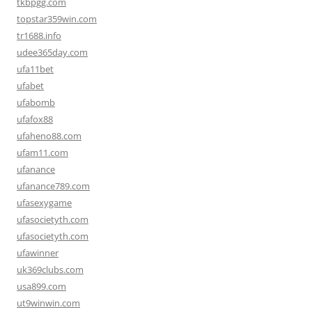
tkbpgg.com
topstar359win.com
tr1688.info
udee365day.com
ufa11bet
ufabet
ufabomb
ufafox88
ufaheno88.com
ufam11.com
ufanance
ufanance789.com
ufasexygame
ufasocietyth.com
ufasocietyth.com
ufawinner
uk369clubs.com
usa899.com
ut9winwin.com