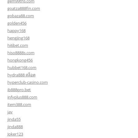
gem99ths.com
goatza888fin.com
gobaza88.com
golden456
happy168
hengjing168
hi6bet.com
hiso8888s.com
hongkong456
hubbet168.com
hydra888 สล็อต
hyperclub-casino.com
ib888pro.bet
infyplus888.com
item388.com
jav
jinda55
jinda888
Joker123