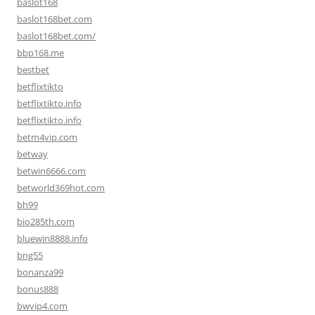
baslot168
baslot168bet.com
baslot168bet.com/
bbp168.me
bestbet
betflixtikto
betflixtikto.info
betflixtikto.info
betm4vip.com
betway
betwin6666.com
betworld369hot.com
bh99
bio285th.com
bluewin8888.info
bng55
bonanza99
bonus888
bwvip4.com