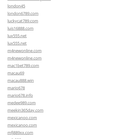
london45
london6789.com
luckycat789.com
luis16888.com
lux555.net
lux555.net
m4newonline.com
m4newonline.com
mac1bet789.com
macau69
macau888.win
mario678
mario678.info
medee989.com
meekin365day.com
mexicanoo.com
mexicanoo.com
mfj889xx.com