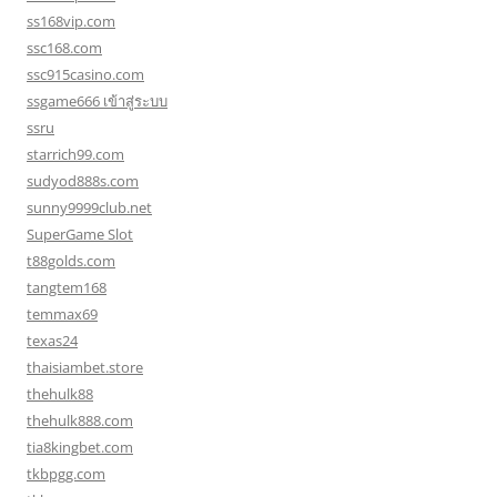
ss168vip.com
ssc168.com
ssc915casino.com
ssgame666 เข้าสู่ระบบ
ssru
starrich99.com
sudyod888s.com
sunny9999club.net
SuperGame Slot
t88golds.com
tangtem168
temmax69
texas24
thaisiambet.store
thehulk88
thehulk888.com
tia8kingbet.com
tkbpgg.com