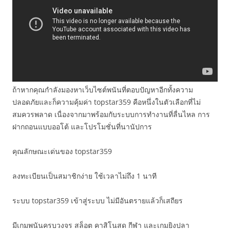
ถ้าหากคุณกำลังมองหาเว็บไซต์พนันที่ตอบปัญหาอีกทั้งความ
ปลอดภัยและก็ความคุ้มค่า topstar359 คือหนึ่งในตัวเลือกที่ไม่
สมควรพลาด เนื่องจากมาพร้อมกับระบบการทำงานที่ลื่นไหล การ
ฝากถอนแบบออโต้ และโปรโมชั่นที่นานัปการ
คุณลักษณะเด่นของ topstar359
ลงทะเบียนเป็นสมาชิกง่าย ใช้เวลาไม่ถึง 1 นาที
ระบบ topstar359 เข้าสู่ระบบ ไม่มีอันตรายแล้วก็เสถียร
มีเกมพนันครบวงจร สล็อต คาสิโนสด กีฬา และเกมยิงปลา