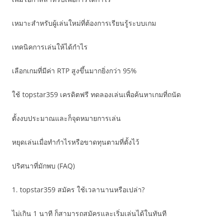
เหมาะสำหรับผู้เล่นใหม่ที่ต้องการเรียนรู้ระบบเกม
เทคนิคการเล่นให้ได้กำไร
เลือกเกมที่มีค่า RTP สูงขึ้นมากยิ่งกว่า 95%
ใช้ topstar359 เครดิตฟรี ทดลองเล่นเพื่อค้นหาเกมที่ถนัด
ตั้งงบประมาณและก็จุดหมายการเล่น
หยุดเล่นเมื่อทำกำไรหรือขาดทุนตามที่ตั้งไว้
ปริศนาที่มักพบ (FAQ)
1. topstar359 สมัคร ใช้เวลานานหรือเปล่า?
ไม่เกิน 1 นาที ก็สามารถสมัครและเริ่มเล่นได้ในทันที