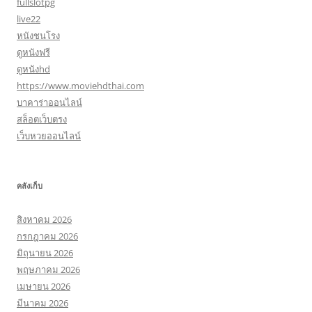
fullslotpg
live22
หนังชนโรง
ดูหนังฟรี
ดูหนังhd
https://www.moviehdthai.com
บาคาร่าออนไลน์
สล็อตเว็บตรง
เว็บหวยออนไลน์
คลังเก็บ
สิงหาคม 2026
กรกฎาคม 2026
มิถุนายน 2026
พฤษภาคม 2026
เมษายน 2026
มีนาคม 2026