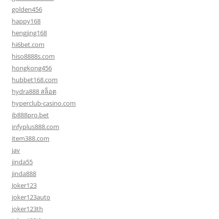
golden456
happy168
hengjing168
hi6bet.com
hiso8888s.com
hongkong456
hubbet168.com
hydra888 สล็อต
hyperclub-casino.com
ib888pro.bet
infyplus888.com
item388.com
jav
jinda55
jinda888
Joker123
joker123auto
joker123th