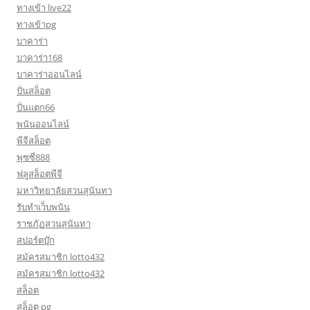
ทางเข้า live22
ทางเข้าpg
บาคาร่า
บาคาร่า168
บาคาร่าออนไลน์
ปั่นสล็อต
ปั่นแตก66
พนันออนไลน์
พีจีสล็อต
พุซซี่888
ฟลูสล็อตพีจี
มหาวิทยาลัยสวนสุนันทา
รับทำเว็บพนัน
ราชภัฏสวนสุนันทา
สปอร์ตบุ๊ก
สมัครสมาชิก lotto432
สมัครสมาชิก lotto432
สล็อต
สล็อต pg