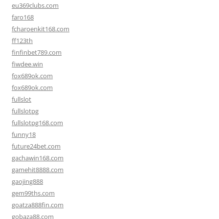
eu369clubs.com
faro168
fcharoenkit168.com
ff123th
finfinbet789.com
fiwdee.win
fox689ok.com
fox689ok.com
fullslot
fullslotpg
fullslotpg168.com
funny18
future24bet.com
gachawin168.com
gamehit8888.com
gaojing888
gem99ths.com
goatza888fin.com
gobaza88.com