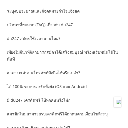
ระบุงบประมาณและก็จุดหมายกำไรแจ้งชัด
ปริศนาที่พบมาก (FAQ) เกี่ยวกับ du247
du247 สมัครใช้เวลานานไหม?
เพียงไม่กี่นาทีก็สามารถสมัครได้เสร็จสมบูรณ์ พร้อมเริ่มพนันได้ใน
ทันที
สามารถเล่นบนโทรศัพท์มือถือได้หรือเปล่า?
ได้ 100% ระบบรองรับทั้งยัง iOS และ Android
มี du247 เครดิตฟรี ให้ทุกคนหรือไม่?
สมาชิกใหม่สามารถรับเครดิตฟรีได้ทุกคนตามเงื่อนไขที่ระบุ
ตารางเปรียบเทียบจุดเด่นของ du247