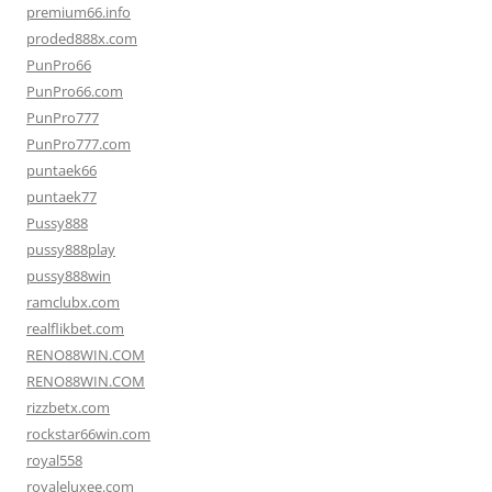
premium66.info
proded888x.com
PunPro66
PunPro66.com
PunPro777
PunPro777.com
puntaek66
puntaek77
Pussy888
pussy888play
pussy888win
ramclubx.com
realflikbet.com
RENO88WIN.COM
RENO88WIN.COM
rizzbetx.com
rockstar66win.com
royal558
royaleluxee.com