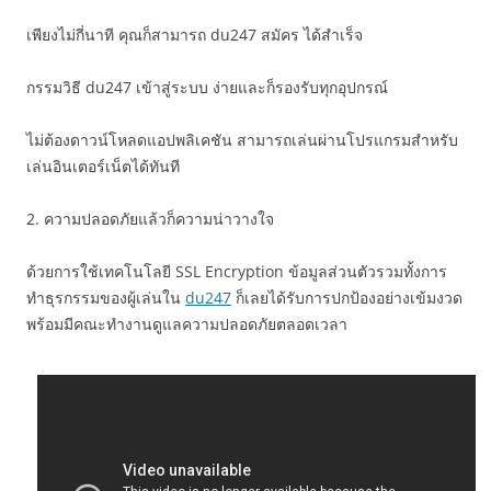
เพียงไม่กี่นาที คุณก็สามารถ du247 สมัคร ได้สำเร็จ
กรรมวิธี du247 เข้าสู่ระบบ ง่ายและก็รองรับทุกอุปกรณ์
ไม่ต้องดาวน์โหลดแอปพลิเคชัน สามารถเล่นผ่านโปรแกรมสำหรับ
เล่นอินเตอร์เน็ตได้ทันที
2. ความปลอดภัยแล้วก็ความน่าวางใจ
ด้วยการใช้เทคโนโลยี SSL Encryption ข้อมูลส่วนตัวรวมทั้งการ
ทำธุรกรรมของผู้เล่นใน
du247
ก็เลยได้รับการปกป้องอย่างเข้มงวด
พร้อมมีคณะทำงานดูแลความปลอดภัยตลอดเวลา