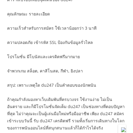
คุณลักษณะ รายละเอียด
ความเร็วสำหรับการสมัคร ใช้เวลาน้อยกว่า 3 นาที
ความปลอดภัย เข้ารหัส SSL ป้องกันข้อมูลรั่วไหล
โปรโมชั่น มีโบนัสและเครดิตฟรีมากมาย
จำพวกเกม สล็อต, คาสิโนสด, กีฬา, ยิงปลา
สรุป: เพราะเหตุใด du247 เป็นคำตอบของนักพนัน
ถ้าคุณกำลังมองหาเว็บเดิมพันที่ครบวงจร ใช้งานง่าย ไม่เป็น
อันตราย และก็มีโปรโมชั่นจัดเต็ม du247 เป็นช่องทางที่ตอบปัญหา
ที่สุด ไม่ว่าคุณจะเป็นผู้เล่นมือใหม่หรือมืออาชีพ เพียง du247 สมัคร
เข้าระบบวันนี้ รับ du247 เครดิตฟรี รวมทั้งเริ่มการเดินทางในโลก
ของการพนันออนไลน์ที่สนุกสนานแล้วก็ได้กำไรได้จริง