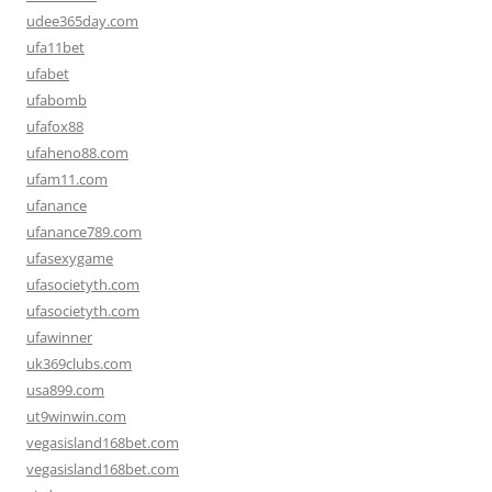
udee365day.com
ufa11bet
ufabet
ufabomb
ufafox88
ufaheno88.com
ufam11.com
ufanance
ufanance789.com
ufasexygame
ufasocietyth.com
ufasocietyth.com
ufawinner
uk369clubs.com
usa899.com
ut9winwin.com
vegasisland168bet.com
vegasisland168bet.com