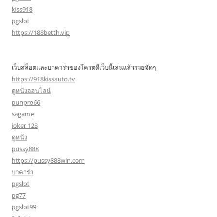
kiss918
pgslot
https://188betth.vip
เว็บสล็อตและบาคาร่าของโครตดีเว็บนี้เล่นแล้วรวยจัดๆ
https://918kissauto.tv
ดูหนังออนไลน์
punpro66
sagame
joker 123
ดูหนัง
pussy888
https://pussy888win.com
บาคาร่า
pgslot
pg77
pgslot99