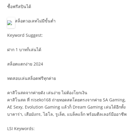
ซื้อฟรีสปินได้
สล็อตวอเลทไม่มีขั้นต่ำ
Keyword Suggest:
ฝาก 1 บาทก็เล่นได้
สล็อตแตกง่าย 2024
ทดสอบเล่นสล็อตฟรีทุกค่าย
คาสิโนสดจากค่ายดัง เล่นง่าย ไม่ต้องโยกเงิน
คาสิโนสด ที่ niseko168 ถ่ายทอดสดโดยตรงจากค่าย SA Gaming,
AE Sexy, Evolution Gaming แล้วก็ Dream Gaming เล่นได้อีกทั้ง
บาคาร่า, เสือมังกร, ไฮโล, รูเล็ต, แบล็คแจ็ก พร้อมดีลเลอร์มืออาชีพ
LSI Keywords: