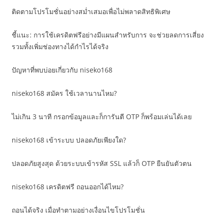
ติดตามโปรโมชั่นอย่างสม่ำเสมอเพื่อไม่พลาดสิทธิพิเศษ
ชี้แนะ: การใช้เครดิตฟรีอย่างมีแผนสำหรับการ จะช่วยลดการเสี่ยง
รวมทั้งเพิ่มช่องทางได้กำไรได้จริง
ปัญหาที่พบบ่อยเกี่ยวกับ niseko168
niseko168 สมัคร ใช้เวลานานไหม?
ไม่เกิน 3 นาที กรอกข้อมูลและก็การันตี OTP ก็พร้อมเล่นได้เลย
niseko168 เข้าระบบ ปลอดภัยเพียงใด?
ปลอดภัยสูงสุด ด้วยระบบเข้ารหัส SSL แล้วก็ OTP ยืนยันตัวตน
niseko168 เครดิตฟรี ถอนออกได้ไหม?
ถอนได้จริง เมื่อทำตามอย่างเงื่อนไขโปรโมชั่น