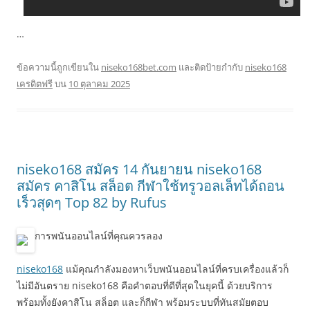
…
ข้อความนี้ถูกเขียนใน
niseko168bet.com
และติดป้ายกำกับ
niseko168
เครดิตฟรี
บน
10 ตุลาคม 2025
niseko168 สมัคร 14 กันยายน niseko168
สมัคร คาสิโน สล็อต กีฬาใช้ทรูวอลเล็ทได้ถอน
เร็วสุดๆ Top 82 by Rufus
การพนันออนไลน์ที่คุณควรลอง
niseko168
แม้คุณกำลังมองหาเว็บพนันออนไลน์ที่ครบเครื่องแล้วก็
ไม่มีอันตราย niseko168 คือคำตอบที่ดีที่สุดในยุคนี้ ด้วยบริการ
พร้อมทั้งยังคาสิโน สล็อต และก็กีฬา พร้อมระบบที่ทันสมัยตอบ