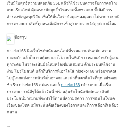
เว็บมีใบสุทธิความปลอดภัย SSL แล้วก็ใช้ระบบตรวจจับการคดโกง
แบบเรียลไทม์ คุ้มครองข้อมูลรั่วไหลรวมทั้งการแฮก ทั้งยังมีการ
สำรองข้อมูลทุกวี่วัน เพื่อให้มั่นใจว่าข้อมูลของคุณจะไม่หาย ระบบมี
การตรวจตราสิทธิ์ทุกหนเมื่อมีการเข้าสู่ระบบจากวัสดุอุปกรณ์ใหม่
ข้อสรุป
niseko168 คือเว็บไซต์พนันออนไลน์ที่รวมความทันสมัย ความ
ปลอดภัย แล้วก็ความคุ้มค่าเอาไว้ภายในที่เดียว เหมาะสำหรับผู้เล่น
ทุกระดับ ไม่ว่าจะเป็นมือใหม่หรือเซียนเดิมพัน ด้วยระบบที่ใช้งาน
ง่าย โปรโมชั่นดี แล้วก็บริการที่เอาใจใส่ niseko168 พร้อมพาคุณ
ไปสู่โลกแห่งการพนันที่มั่นอาจจะและน่าตื่นตาตื่นใจที่สุด อย่าคอย
ช้า รีบ niseko168 สมัคร และก็
niseko168
เข้าระบบ เพื่อเริ่ม
ประสบการณ์ดีๆได้แล้ววันนี้ พร้อมลุ้นรับโบนัสพิเศษและสิทธิ
ประโยชน์มากมายที่จะทำให้ท่านมีความคิดว่า การพนันไม่ใช่แค่
เรื่องของโชค แม้กระนั้นคือเรื่องของโอกาสและก็การเลือกที่เฉลียว
ฉลาด
…