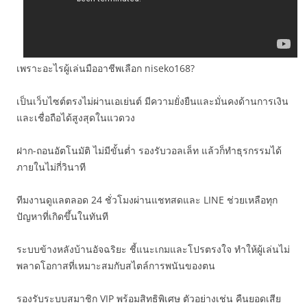
เพราะอะไรผู้เล่นมืออาชีพเลือก niseko168?
เป็นเว็บไซต์ตรงไม่ผ่านเอเย่นต์ มีความยั่งยืนและมั่นคงด้านการเงิน
และเชื่อถือได้สูงสุดในแวดวง
ฝาก-ถอนอัตโนมัติ ไม่มีขั้นต่ำ รองรับวอลเล็ท แล้วก็ทำธุรกรรมได้
ภายในไม่กี่วินาที
ทีมงานดูแลตลอด 24 ชั่วโมงผ่านแชทสดและ LINE ช่วยเหลือทุก
ปัญหาที่เกิดขึ้นในทันที
ระบบข้างหลังบ้านอัจฉริยะ ชี้แนะเกมและโปรตรงใจ ทำให้ผู้เล่นไม่
พลาดโอกาสที่เหมาะสมกับสไตล์การพนันของตน
รองรับระบบสมาชิก VIP พร้อมสิทธิพิเศษ ตัวอย่างเช่น คืนยอดเสีย