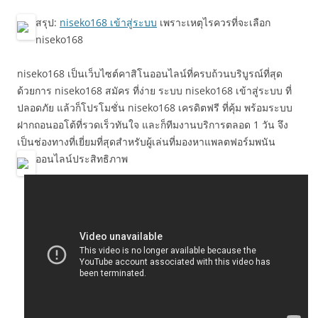
สรุป:
niseko168 เข้าสู่ระบบ
เพราะเหตุไรควรที่จะเลือก
niseko168
niseko168 เป็นเว็บไซต์คาสิโนออนไลน์ที่ครบถ้วนบริบูรณ์ที่สุด
ด้วยการ niseko168 สมัคร ที่ง่าย ระบบ niseko168 เข้าสู่ระบบ ที่
ปลอดภัย แล้วก็โปรโมชั่น niseko168 เครดิตฟรี ที่คุ้ม พร้อมระบบ
ฝากถอนออโต้ที่รวดเร็วทันใจ และก็ทีมงานบริการตลอด 1 วัน จึง
เป็นช่องทางที่เยี่ยมที่สุดสำหรับผู้เล่นที่มองหาแพลตฟอร์มพนัน
ออนไลน์ประสิทธิภาพ