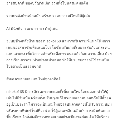
รายสัปดาห์ ของขวัญวันเกิด รวมทั้งโบนัสสะสมแต้ม
ระบบหลังบ้านนำสมัย สร้างประสบการณ์ใหม่ให้ผู้เล่น
AI พินิจพิจารณาการกระทำผู้เล่น
ระบบข้างหลังบ้านของ niseko168 สามารถวิเคราะห์แนวโน้มการ
เล่นของสมาชิกเพื่อเสนอโปรโมชั่นหรือเกมที่เหมาะสมกับแต่ละคน
แบบเจาะจง เพิ่มโอกาสสำหรับเพื่อการชนะแล้วก็ลดความเสี่ยง ด้วย
การเรียนการกระทำอย่างสม่ำเสมอ ทำให้ประสบการณ์ใช้งานเป็น
ไปอย่างเป็นธรรมชาติ
อัพเดตระบบและเกมใหม่ทุกอาทิตย์
niseko168 มีการอัปเดตระบบและก็เพิ่มเกมใหม่โดยตลอด ทำให้ผู้
เล่นไม่มีวันเบื่อ พร้อมทั้งปรับปรุงแก้ไขระบบความปลอดภัยให้ล้ำยุค
อยู่เป็นประจำ ไม่ว่าจะเป็นเกมใหม่ปัจจุบันจากค่ายที่ได้รับความนิยม
หรือระบบฟีพบร์ใหม่ที่จะช่วยให้ผู้เล่นเพลิดเพลินกับการเดิมพันเยอะ
ขึ้นเรื่อยๆ อีกทั้งยังมีการทดสอบเกมอย่างเข้มงวดก่อนเปิดให้บริการ