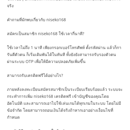
จริง
คำถามที่มักพบเกี่ยวกับ niseko168
สมัครเป็นสมาชิก niseko168 ใช้เวลากี่นาที?
ใช้เวลาไม่ถึง 1 นาที เพียงกรอกเบอร์โทรศัพท์ ตั้งรหัสผ่าน แล้วก็กา
รันตีตัวตน ก็เริ่มเดิมพันได้ในทันที ทั้งยังยังสามารถรับรองตัวตน
ผ่านระบบ OTP เพื่อให้มีความปลอดภัยเพิ่มขึ้น
สามารถรับเครดิตฟรีได้อย่างไร?
ภายหลังลงทะเบียนสมัครสมาชิกเป็นระเบียบเรียบร้อยแล้ว ระบบจะ
กระทำการเพิ่ม niseko168 เครดิตฟรี เข้าบัญชีของคุณโดย
อัตโนมัติ และสามารถเอาไปใช้เล่นเกมได้ทุกเกมในระบบ โดยไม่มี
ข้อจำกัด โดยสามารถถอนเงินได้จริงถ้าหากเอาอย่างเงื่อนไขที่
กำหนด