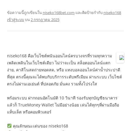
ข้อความนี้ถูกเขียนใน
niseko168bet.com
และติดป้ายกำกับ
niseko168
เข้าสู่ระบบ
บน
2 กรกฎาคม 2025
niseko168 คือเว็บไซต์พนันออนไลน์ครบวงจรที่รวมทุกความ
เพลิดเพลินในเว็บไซต์เดียว ไม่ว่าจะเป็น สล็อตออนไลน์แตก
ง่าย, คาสิโนสดถ่ายทอดสด, หรือ แทงบอลออนไลน์ค่าน้ำประปาดี
ที่สุด ตรงนี้คุณจะได้พบกับบริการระดับพรีเมียม ผ่านระบบ เว็บไซต์
ตรงไม่ผ่านเอเย่นต์ ที่ปลอดภัย มั่นคง รวมทั้งโปร่งใส
พร้อมระบบ ฝากถอนอัตโนมัติ 10 วินาที รองรับทุกบัญชีธนาคาร
แล้วก็ TrueMoney Wallet ไม่มีอย่างน้อย เล่นได้ทุกๆที่ผ่านมือถือ
แท็บเล็ต หรือคอมพิวเตอร์
คุณลักษณะเด่นของ niseko168