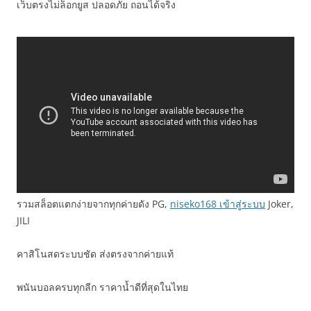
เว็บตรงไม่ล็อกยูส ปลอดภัย ถอนได้จริง
รวมสล็อตแตกง่ายจากทุกค่ายดัง PG,
niseko168 เข้าสู่ระบบ
Joker,
JILI
คาสิโนสดระบบชัด ส่งตรงจากค่ายแท้
พนันบอลครบทุกลีก ราคาน้ำดีที่สุดในไทย