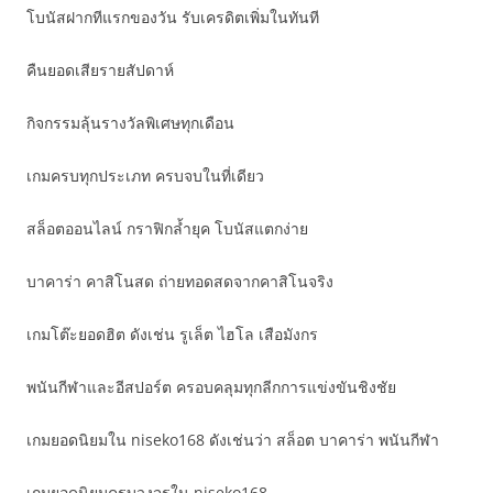
โบนัสฝากทีแรกของวัน รับเครดิตเพิ่มในทันที
คืนยอดเสียรายสัปดาห์
กิจกรรมลุ้นรางวัลพิเศษทุกเดือน
เกมครบทุกประเภท ครบจบในที่เดียว
สล็อตออนไลน์ กราฟิกล้ำยุค โบนัสแตกง่าย
บาคาร่า คาสิโนสด ถ่ายทอดสดจากคาสิโนจริง
เกมโต๊ะยอดฮิต ดังเช่น รูเล็ต ไฮโล เสือมังกร
พนันกีฬาและอีสปอร์ต ครอบคลุมทุกลีกการแข่งขันชิงชัย
เกมยอดนิยมใน niseko168 ดังเช่นว่า สล็อต บาคาร่า พนันกีฬา
เกมยอดนิยมครบวงจรใน niseko168