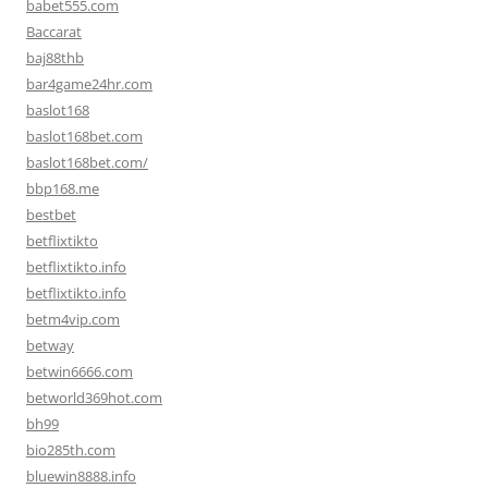
babet555.com
Baccarat
baj88thb
bar4game24hr.com
baslot168
baslot168bet.com
baslot168bet.com/
bbp168.me
bestbet
betflixtikto
betflixtikto.info
betflixtikto.info
betm4vip.com
betway
betwin6666.com
betworld369hot.com
bh99
bio285th.com
bluewin8888.info