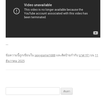
…
ข้อความนี้ถูกเขียนใน
sexygame1688
และติดป้ายกำกับ
บาคาร่า
บน
11
ธันวาคม 2025
ค้นหา
สำหรับ: