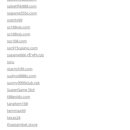
spbetflik888.com
sqgame555s.com
sretthi99
ss168vip.com
ss168vip.com
ssc168.com
ssc915casino.com
ssgame666 เข้าสู่ระบบ
ssru
starrich99.com
sudyod888s.com
sunny9999club.net
SuperGame Slot
t88golds.com
tangtem168
temmax69
texas24
thaisiambet.store