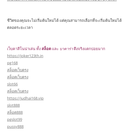
ชีวิตของคุณจะไม่เริ่มต้นใหม่ได้ แต่คุณสามารถเลือกที่จะเริ่มต้นใหม่ได้
ตลอดระยะเวลา
เว็บคาสิโนน่าเล่น ทั้ง
สล็อต
และ
บาคาร่า
ตึงจริงแตกบ่อยมาก
https://joker123th.in
pg168
สล็อตเว็บตรง
สล็อตเว็บตรง
slot66
สล็อตเว็บตรง
https://judhai168.vip
slot888
สล็อต888
pgslot99
pussy888