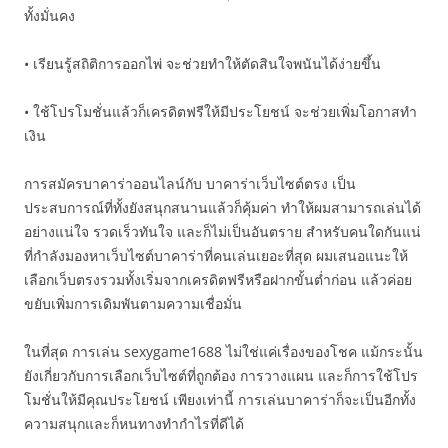
ทั้งมั่นคง
• เรียนรู้สถิติการออกไพ่ จะช่วยทำให้ตัดสินใจพนันได้ง่ายขึ้น
• ใช้โปรโมชั่นแล้วก็เครดิตฟรีให้มีประโยชน์ จะช่วยเพิ่มโอกาสทำ
เงิน
การสมัครบาคาร่าออนไลน์กับ บาคาร่าเว็บไซต์ตรง เป็น
ประสบการณ์ที่ทั้งยังสนุกสนานแล้วก็คุ้มค่า ทำให้ผมสามารถเล่นได้
อย่างแน่ใจ รวดเร็วทันใจ และก็ไม่เป็นอันตราย สำหรับคนใดกันแน่
ที่กำลังมองหาเว็บไซต์บาคาร่าที่คนเล่นเยอะที่สุด ผมเสนอแนะให้
เลือกเว็บตรงรวมทั้งเริ่มจากเครดิตฟรีหรือฝากขั้นต่ำก่อน แล้วค่อย
ขยับเพิ่มการเดิมพันตามความเชื่อมั่น
ในที่สุด การเล่น sexygame1688 ไม่ใช่แค่เรื่องของโชค แม้กระนั้น
ยังเกี่ยวกับการเลือกเว็บไซต์ที่ถูกต้อง การวางแผน และก็การใช้โปร
โมชั่นให้มีคุณประโยชน์ เพียงเท่านี้ การเล่นบาคาร่าก็จะเป็นอีกทั้ง
ความสนุกและก็หนทางทำกำไรที่ดีได้