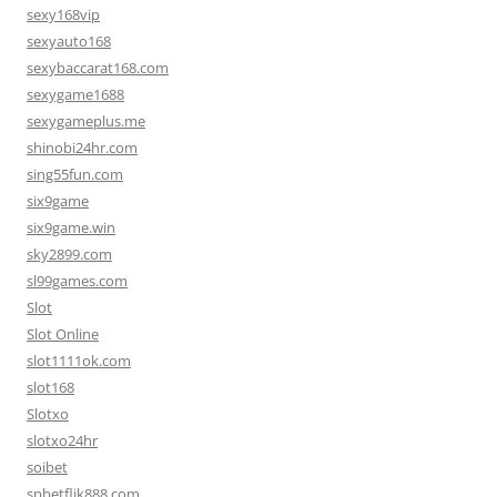
sexy168vip
sexyauto168
sexybaccarat168.com
sexygame1688
sexygameplus.me
shinobi24hr.com
sing55fun.com
six9game
six9game.win
sky2899.com
sl99games.com
Slot
Slot Online
slot1111ok.com
slot168
Slotxo
slotxo24hr
soibet
spbetflik888.com