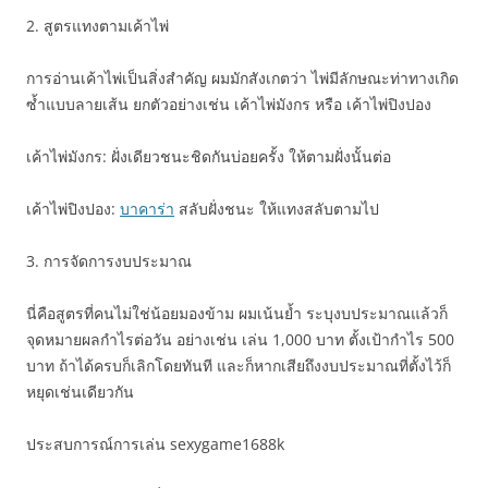
2. สูตรแทงตามเค้าไพ่
การอ่านเค้าไพ่เป็นสิ่งสำคัญ ผมมักสังเกตว่า ไพ่มีลักษณะท่าทางเกิด
ซ้ำแบบลายเส้น ยกตัวอย่างเช่น เค้าไพ่มังกร หรือ เค้าไพ่ปิงปอง
เค้าไพ่มังกร: ฝั่งเดียวชนะชิดกันบ่อยครั้ง ให้ตามฝั่งนั้นต่อ
เค้าไพ่ปิงปอง:
บาคาร่า
สลับฝั่งชนะ ให้แทงสลับตามไป
3. การจัดการงบประมาณ
นี่คือสูตรที่คนไม่ใช่น้อยมองข้าม ผมเน้นย้ำ ระบุงบประมาณแล้วก็
จุดหมายผลกำไรต่อวัน อย่างเช่น เล่น 1,000 บาท ตั้งเป้ากำไร 500
บาท ถ้าได้ครบก็เลิกโดยทันที และก็หากเสียถึงงบประมาณที่ตั้งไว้ก็
หยุดเช่นเดียวกัน
ประสบการณ์การเล่น sexygame1688k