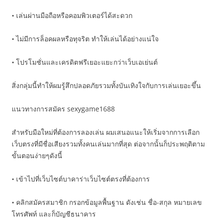
• เล่นผ่านมือถือหรือคอมพิวเตอร์ได้สะดวก
• ไม่มีการล็อคผลหรือทุจริต ทำให้เล่นได้อย่างแน่ใจ
• โปรโมชั่นและเครดิตฟรีเยอะแยะกว่าเว็บเอเย่นต์
สิ่งกลุ่มนี้ทำให้ผมรู้สึกปลอดภัยรวมทั้งบันเทิงใจกับการเล่นเยอะขึ้น
แนวทางการสมัคร sexygame1688
สำหรับมือใหม่ที่ต้องการลองเล่น ผมเสนอแนะให้เริ่มจากการเลือก
เว็บตรงที่มีชื่อเสียงรวมทั้งคนเล่นมากที่สุด ต่อจากนั้นก็ประพฤติตาม
ขั้นตอนง่ายๆดังนี้
• เข้าไปที่เว็บไซต์บาคาร่าเว็บไซต์ตรงที่ต้องการ
• คลิกสมัครสมาชิก กรอกข้อมูลพื้นฐาน ดังเช่น ชื่อ-สกุล หมายเลข
โทรศัพท์ และก็บัญชีธนาคาร