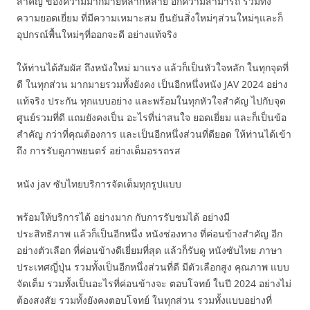
สำคัญ ของความมากมายหลากหลาย อีกความสามารถ รวมทั้ง
ความยอดเยี่ยม ที่มีความเหมาะสม ยืนยันสิ่งใหม่ๆส่วนใหม่ๆและก็
อุปกรณ์พื้นใหม่ๆที่ออกจะดี อย่างแท้จริง
ให้ท่านได้สัมผัส ถึงหนังใหม่ มาแรง แล้วก็เป็นหัวใจหลัก ในทุกจุดที่
ดี ในทุกส่วน มากมายรวมทั้งยังคง เป็นอีกหนึ่งหนัง JAV 2024 อย่าง
แท้จริง ประกัน ทุกแบบอย่าง และพร้อมในทุกหัวใจสำคัญ ไปกับจุด
ศูนย์รวมที่ดี แถมยังคงเป็น อะไรที่น่าสนใจ ยอดเยี่ยม และก็เป็นข้อ
สำคัญ กว่าที่คุณต้องการ และเป็นอีกหนึ่งส่วนที่ดียอด ให้ท่านได้เข้า
ถึง การรับดูภาพยนตร์ อย่างเต็มอรรถรส
หนัง jav ซับไทยบริการจัดเต็มทุกรูปแบบ
พร้อมให้บริการได้ อย่างมาก กับการรับชมได้ อย่างมี
ประสิทธิภาพ แล้วก็เป็นอีกหนึ่ง หนังช่องทาง ที่ค่อนข้างสำคัญ อีก
อย่างตัวเลือก ที่ค่อนข้างดีเยี่ยมที่สุด แล้วก็รับดู หนังซับไทย ภาษา
ประเทศญี่ปุ่น รวมทั้งเป็นอีกหนึ่งส่วนที่ดี มีตัวเลือกสูง คุณภาพ แบบ
จัดเต็ม รวมทั้งเป็นอะไรที่ค่อนข้างจะ ตอบโจทย์ ในปี 2024 อย่างไม่
ต้องสงสัย รวมทั้งยังคงตอบโจทย์ ในทุกส่วน รวมทั้งแบบอย่างที่