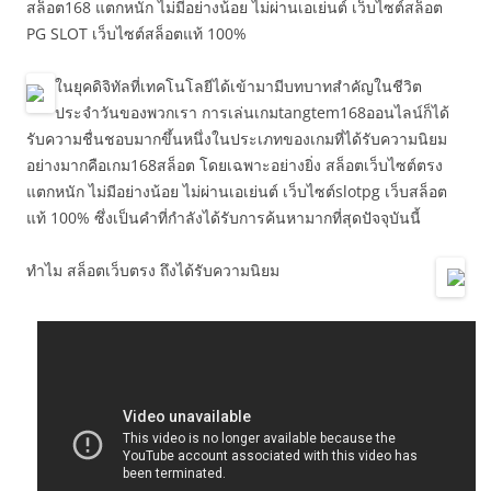
สล็อต168 แตกหนัก ไม่มีอย่างน้อย ไม่ผ่านเอเย่นต์ เว็บไซต์สล็อต
PG SLOT เว็บไซต์สล็อตแท้ 100%
ในยุคดิจิทัลที่เทคโนโลยีได้เข้ามามีบทบาทสำคัญในชีวิต
ประจำวันของพวกเรา การเล่นเกมtangtem168ออนไลน์ก็ได้
รับความชื่นชอบมากขึ้นหนึ่งในประเภทของเกมที่ได้รับความนิยม
อย่างมากคือเกม168สล็อต โดยเฉพาะอย่างยิ่ง สล็อตเว็บไซต์ตรง
แตกหนัก ไม่มีอย่างน้อย ไม่ผ่านเอเย่นต์ เว็บไซต์slotpg เว็บสล็อต
แท้ 100% ซึ่งเป็นคำที่กำลังได้รับการค้นหามากที่สุดปัจจุบันนี้
ทำไม สล็อตเว็บตรง ถึงได้รับความนิยม