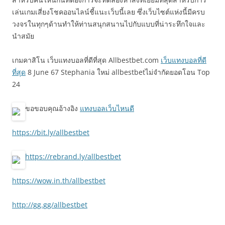
เล่นเกมเสี่ยงโชคออนไลน์ชี้แนะเว็บนี้เลย ซึ่งเว็บไซต์แห่งนี้มีครบ
วงจรในทุกๆด้านทำให้ท่านสนุกสนานไปกับแบบที่น่าระทึกใจและ
นำสมัย
เกมคาสิโน เว็บแทงบอลที่ดีที่สุด Allbestbet.com
เว็บแทงบอลที่ดี
ที่สุด
8 June 67 Stephania ใหม่ allbestbetไม่จำกัดยอดโอน Top
24
ขอขอบคุณอ้างอิง
แทงบอลเว็บไหนดี
https://bit.ly/allbestbet
https://rebrand.ly/allbestbet
https://wow.in.th/allbestbet
http://gg.gg/allbestbet