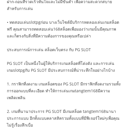
ฝาก-ถอนที่รวดเร็วทันใจและไม่มีขั้นต่ำ เพื่อความสะดวกสบาย
สำหรับการเล่น
• ทดสอบเล่นslotpgก่อน บางเว็บไซต์มีบริการทดลองเล่นเกมสล็อต
ฟรี คุณสามารถทดสอบเล่น168สล็อตเพื่อมองว่าเกมนั้นมีคุณภาพ
และก็ตรงกับสิ่งที่มีความต้องการของคุณหรือเปล่า
ประสบการณ์การเล่น สล็อตเว็บตรง กับ PG SLOT
PG SLOT เป็นหนึ่งในผู้ให้บริการเกมสล็อตที่โด่งดัง และการเล่น
เกมslotpgกับ PG SLOT มีประสบการณ์ที่น่าระทึกใจอย่างไรบ้าง
1. กราฟิกที่งดงาม เกมสล็อตของ PG SLOT มีกราฟิกที่งดงามรวมทั้ง
การออกแบบที่ละเอียด ทำให้การเล่นเกมtangtem168มีความ
เพลิดเพลิน
2. เกมที่นานาประการ PG SLOT มีเกมสล็อต tangtem168นานา
ประการแบบ อีกทั้งแบบคลาสสิครวมทั้งแบบที่มีฟีเจอร์ใหม่ๆเพื่อคุณ
ไม่รู้เรื่องสึกเบื่อ