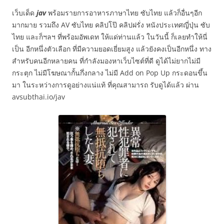
เว็บเด็ด
jav
พร้อมรายการอาหารภาษาไทย ซับไทย แล้วก็อื่นๆอีก
มากมาย รวมถึง AV ซับไทย คลิปโป๊ คลิปฝรั่ง หนังประเทศญี่ปุ่น ซับ
ไทย และก็ฯลฯ ที่พร้อมอัพเดท ให้แด่ท่านแล้ว ในวันนี้ ก็เลยทำให้นี่
เป็น อีกหนึ่งตัวเลือก ที่มีความยอดเยี่ยมสูง แล้วยังคงเป็นอีกหนึ่ง ทาง
สำหรับคนอีกหลายคน ที่กำลังมองหาเว็บไซต์ที่ดี ดูได้ไม่ยากไม่มี
กระตุก ไม่มีโฆษณากั้นกึ่งกลาง ไม่มี Add on Pop Up กระดอนขึ้น
มา ในระหว่างการดูอย่างแน่แท้ ที่คุณสามารถ รับดูได้แล้ว ผ่าน
avsubthai.io/jav