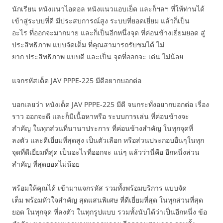
นักเรียน หนังแนวไอดอล หนังแนวแอบเย็ด และก็ฯลฯ ที่ให้ท่านได้
เข้าสู่ระบบที่ดี มีประสบการณ์สูง ระบบที่ยอดเยี่ยม แล้วก็เป็น
อะไร ที่ออกจะมากมาย และก็เป็นอีกหนึ่งจุด ที่ค่อนข้างเยี่ยมยอด สู่
ประสิทธิภาพ แบบจัดเต็ม ที่คุณสามารถรับชมได้ ไม่
ยาก ประสิทธิภาพ แบบดี และเป็น จุดที่ออกจะ เด่น ไม่น้อย
แจกรหัสเด็ด JAV PPPE-225 มีดีอยากบอกต่อ
บอกเลยว่า หนังเด็ด JAV PPPE-225 มีดี จนกระทั่งอยากบอกต่อ เรื่อง
ราว ออกจะดี และก็มีเนื้อหาหรือ ระบบการเล่น ที่ค่อนข้างจะ
สำคัญ ในทุกส่วนที่นานาประการ ที่ค่อนข้างสำคัญ ในทุกจุดที่
ลงตัว และดีเยี่ยมที่สุดสูง เป็นตัวเลือก หรือส่วนประกอบอื่นๆในทุก
จุดที่ดีเยี่ยมที่สุด เป็นอะไรที่ออกจะ แน่ๆ แล้วว่านี่คือ อีกหนึ่งส่วน
สำคัญ ที่สุดยอดไม่น้อย
พร้อมให้คุณได้ เข้ามาแจกรหัส รวมทั้งพร้อมบริการ แบบจัด
เต็ม พร้อมหัวใจสำคัญ สุดแสนพิเศษ ที่ดีเยี่ยมที่สุด ในทุกส่วนที่สุด
ยอด ในทุกจุด ที่ลงตัว ในทุกรูปแบบ รวมทั้งนับได้ว่าเป็นอีกหนึ่ง ข้อ