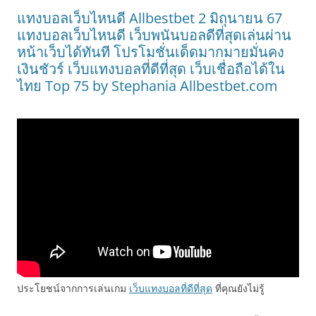
แทงบอลเว็บไหนดี Allbestbet 2 มิถุนายน 67
แทงบอลเว็บไหนดี เว็บพนันบอลดีที่สุดเล่นผ่าน
หน้าเว็บได้ทันที โปรโมชั่นเด็ดมากมายมั่นคง
เงินชัวร์ เว็บแทงบอลที่ดีที่สุด เว็บเชื่อถือได้ใน
ไทย Top 75 by Stephania Allbestbet.com
ประโยชน์จากการเล่นเกม
เว็บแทงบอลที่ดีที่สุด
ที่คุณยังไม่รู้