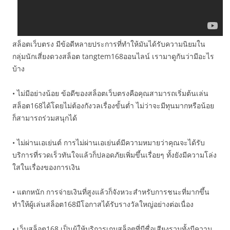
สล็อตเว็บตรง มีข้อดีหลายประการที่ทำให้มันได้รับความนิยมใน
กลุ่มนักเสี่ยงดวงสล็อต tangtem168ออนไลน์ เรามาดูกันว่ามีอะไร
บ้าง
• ไม่มีอย่างน้อย ข้อดีของสล็อตเว็บตรงคือคุณสามารถเริ่มต้นเล่น
สล็อต168ได้โดยไม่ต้องกังวลเรื่องขั้นต่ำ ไม่ว่าจะมีทุนมากหรือน้อย
ก็สามารถร่วมสนุกได้
• ไม่ผ่านเอเย่นต์ การไม่ผ่านเอเย่นต์มีความหมายว่าคุณจะได้รับ
บริการที่รวดเร็วทันใจแล้วก็ปลอดภัยเพิ่มขึ้นเรื่อยๆ ทั้งยังมีความโล่ง
ใสในเรื่องของการเงิน
• แตกหนัก การจ่ายเงินที่สูงแล้วก็จังหวะสำหรับการชนะที่มากขึ้น
ทำให้ผู้เล่นสล็อต168มีโอกาสได้รับรางวัลใหญ่อย่างต่อเนื่อง
• เว็บสล็อต168 เป็นผู้ให้บริการเกมสล็อตที่มีชื่อเสียงรวมทั้งมีความ