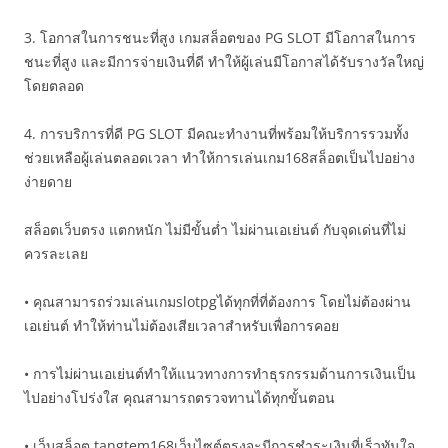
3. โอกาสในการชนะที่สูง เกมสล็อตของ PG SLOT มีโอกาสในการ
ชนะที่สูง และมีการจ่ายเงินที่ดี ทำให้ผู้เล่นมีโอกาสได้รับรางวัลใหญ่
โดยตลอด
4. การบริการที่ดี PG SLOT มีคณะทำงานที่พร้อมให้บริการรวมทั้ง
ช่วยเหลือผู้เล่นตลอดเวลา ทำให้การเล่นเกม168สล็อตเป็นไปอย่าง
ง่ายดาย
สล็อตเว็บตรง แตกหนัก ไม่มีขั้นต่ำ ไม่ผ่านเอเย่นต์ กับจุดเด่นที่ไม่
ควรละเลย
• คุณสามารถร่วมเล่นเกมslotpgได้ทุกที่ที่ต้องการ โดยไม่ต้องผ่าน
เอเย่นต์ ทำให้ท่านไม่ต้องเสียเวลาสำหรับเพื่อการคอย
• การไม่ผ่านเอเย่นต์ทำให้แนวทางการทำธุรกรรมด้านการเงินเป็น
ไปอย่างโปร่งใส คุณสามารถตรวจทานได้ทุกขั้นตอน
• เว็บสล็อต tangtem168เว็บไซต์ตรงจะมีการชำระเงินที่เร็วทันใจ