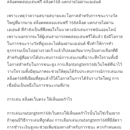
สล็อตทดสอบเล่นฟรี สล็อต168 แตกง่ายไม่ผ่านเอเย่นต์
เพราะเหตุว่าความสบายสบายและโอกาสสำหรับการชนะรางวัล
ใหญ่ที่มากมาย สล็อตทดลองเล่นฟรี 168สล็อต แตกง่ายไม่ผ่าน
เอเย่นต์ ที่กำลังเป็นที่พึงพอใจในแวดวงนักเล่นการพนันออนไลน์
เพราะนอกจากจะให้ผู้เล่นสามารถทดสอบเล่นฟรีได้แล้ว ยังมีโอกาส
ในการชนะรางวัลที่สูงและไม่ต้องผ่านเอเย่นต์ ซึ่งทำให้การทำ
ธุรกรรมเป็นไปอย่างรวดเร็วแล้วก็ปลอดภัยมากๆเป็นทางเลือกที่ดี
สำหรับผู้ที่อยากได้ประสบการณ์การเล่นเกมที่น่าระทึกใจรวมทั้งมี
โอกาสสำหรับในการชนะสูง การเลือกtangtem168เว็บไซต์ที่น่าไว้
วางใจรวมทั้งมีคุณภาพจะช่วยให้คุณได้รับประสบการณ์การเล่นเกม
สล็อต168ที่เยี่ยมที่สุดแล้วก็ได้โอกาสในการได้รับรางวัลใหญ่ การ
เชื่อมั่นเป็นหนึ่งในการชนะเกมที่ง่าย
การเล่น สล็อตเว็บตรง ให้เห็นผลกำไร
การเล่นเกมtangtem168เว็บตรงให้เห็นผลกำไรนั้นไม่ใช่เรื่องยาก
ถ้าคุณมีวิธีการเล่นที่ถูกต้อง การเลือกเล่นเกมtangtem168ที่มีอัตรา
การชำระเงินสูงจะช่วยเพิ่มช่องทางสำหรับการชนะ ควรกำหนดงบ