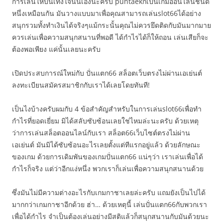
การเล่นให้บันเทิงใจนั่นเองนะครับ puntaekก็เป็นเกมออนไลน์ชนิด
หนึ่งเหมือนกัน มันวางแบบมาเพื่อคุณสามารถเล่นslot66ได้อย่าง
สนุกรวมทั้งทำเงินได้จริงๆแม้กระนั้นคุณไม่ควรยึดติดกับมันมากมาย
ควรเล่นเพื่อความสนุกสนานที่พอดี ได้กำไรได้ก็ให้ถอน เล่นเสียก็จะ
ต้องพอเพียง แค่นั้นเลยนะครับ
เปิดประสบการณ์ใหม่กับ ปั่นแตก66 สล็อตเว็บตรงไม่ผ่านเอเย่นต์
ลงทะเบียนสมัครสมาชิกกับเราได้เลยโดยทันที!
เป็นไงบ้างครับผมกับ 4 ข้อสำคัญสำหรับในการเล่นslot66เพื่อทำ
กำไรที่ยอดเยี่ยม มิได้สลับซับซ้อนเลยใช่ไหมล่ะนะครับ ด้วยเหตุ
ว่าการเล่นสล็อตออนไลน์กับเรา สล็อต66เว็บไซต์ตรงไม่ผ่าน
เอเย่นต์ มันมิได้ซับซ้อนอะไรเลยตั้งแต่ทีแรกอยู่แล้ว ด้วยลักษณะ
ของเกม ด้วยการเดิมพันของเกมปั่นแตก66 แน่ๆว่า เราเล่นเพื่อได้
กำไรก็จริง แต่ว่าอีกแง่หนึ่ง พวกเราก็เล่นเพื่อความสนุกสนานด้วย
ซึ่งมันไม่มีความต่างอะไรกับเกมกาชาเลยล่ะครับ แถมยังเป็นไปได้
มากกว่าเกมกาชาอีกด้วย ฮ่า… ด้วยเหตุนี้ เล่นปั่นแตก66กับพวกเรา
เพื่อได้กำไร จำเป็นต้องเล่นอย่างมีสติแล้วก็สนุกสนานกับมันด้วยนะ