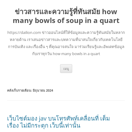
ข่าวสารและความรู้ที่ทันสมัย how
many bowls of soup in a quart
https://dailion.com ข่าวออนไลน์ที่ให้ข้อมูลและความรู้ทันสมัยในหลาก
หลายด้าน เราเสนอข่าวสารและบทความที่น่าสนใจเกี่ยวกับเทคโนโลยี
การบันเทิง และเรื่องอื่น ๆ ที่คุณอาจสนใจ มาร่วมเรียนรู้และอัพเดทข้อมูล
กับเราทุกวัน how many bowls in a quart
ข้าม
เมนู
ไป
ยัง
เนื้อหา
คลังเก็บรายเดือน:
มิถุนายน 2024
เว็บไซต์มอง jav บนโทรศัพท์เคลื่อนที่ เต็ม
เรื่อง ไม่มีกระตุก เว็บนี้เท่านั้น