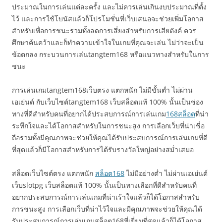
ประมาณในการเล่นแต่ละครั้ง และไม่ควรเล่นเกินงบประมาณที่ตั้ง
ไว้ และการใช้โบนัสแล้วก็โปรโมชั่นที่เว็บเสนอจะช่วยเพิ่มโอกาส
สำหรับเพื่อการชนะรวมทั้งลดการเสี่ยงสำหรับการเสียตังค์ ควร
ศึกษาค้นคว้าและก็ทำความเข้าใจในเกมที่คุณจะเล่น ไม่ว่าจะเป็น
ข้อตกลง กระบวนการเล่นtangtem168 หรือแนวทางสำหรับในการ
ชนะ
การเล่นเกมtangtem168เว็บตรง แตกหนัก ไม่มีขั้นต่ำ ไม่ผ่าน
เอเย่นต์ กับเว็บไซต์tangtem168 เว็บสล็อตแท้ 100% นั้นเป็นช่อง
ทางที่ดีสำหรับคนที่อยากได้ประสบการณ์การเล่นเกม
168สล็อต
ที่น่า
ระทึกใจและได้โอกาสสำหรับในการชนะสูง การเลือกเว็บที่น่าเชื่อ
ถือรวมทั้งมีคุณภาพจะช่วยให้คุณได้รับประสบการณ์การเล่นเกมที่ดี
ที่สุดแล้วก็มีโอกาสสำหรับการได้รับรางวัลใหญ่อย่างสม่ำเสมอ
สล็อตเว็บไซต์ตรง แตกหนัก
สล็อต168
ไม่มีอย่างต่ำ ไม่ผ่านเอเย่นต์
เว็บslotpg เว็บสล็อตแท้ 100% นั้นเป็นทางเลือกที่ดีสำหรับคนที่
อยากประสบการณ์การเล่นเกมที่น่าเร้าใจแล้วก็ได้โอกาสสำหรับ
การชนะสูง การเลือกเว็บที่น่าไว้ใจและมีคุณภาพจะช่วยให้คุณได้
รับประสบการณ์การเล่นเกมสล็อต168ที่เยี่ยมที่สุดแล้วก็ได้โอกาส