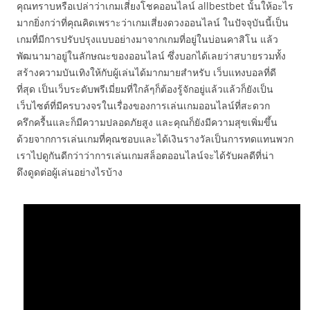
คุณทราบหรือเปล่าว่าเกมเสี่ยงโชคออนไลน์ allbestbet นั้นให้อะไร
มากยิ่งกว่าที่คุณคิดเพราะว่าเกมเสี่ยงดวงออนไลน์ ในปัจจุบันนี้เป็น
เกมที่มีการปรับปรุงแบบอย่างมาจากเกมที่อยู่ในบ่อนคาสิโน แล้ว
พัฒนามาอยู่ในลักษณะของออนไลน์ ซึ่งบอกได้เลยว่าสบายรวมทั้ง
สร้างความบันเทิงให้กับผู้เล่นได้มากมายสำหรับ เว็บแทงบอลที่ดี
ที่สุด เป็นเว็บระดับพรีเมี่ยมที่ใกล้ๆก็ต้องรู้จักอยู่แล้วแล้วก็ยังเป็น
เว็บไซต์ที่มีครบวงจรในเรื่องของการเล่นเกมออนไลน์ที่สะดวก
ครึกครื้นและก็มีความปลอดภัยสูง และคุณก็ยังมีความสุขเพิ่มขึ้น
ด้วยจากการเล่นเกมที่คุณชอบและได้เงินรางวัลเป็นการทดแทนพวก
เราไปดูกันดีกว่าว่าการเล่นเกมสล็อตออนไลน์จะได้รับผลดีที่น่า
ดึงดูดต่อผู้เล่นอย่างไรบ้าง