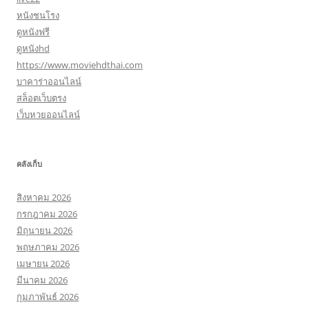
หนังชนโรง
ดูหนังฟรี
ดูหนังhd
https://www.moviehdthai.com
บาคาร่าออนไลน์
สล็อตเว็บตรง
เว็บหวยออนไลน์
คลังเก็บ
สิงหาคม 2026
กรกฎาคม 2026
มิถุนายน 2026
พฤษภาคม 2026
เมษายน 2026
มีนาคม 2026
กุมภาพันธ์ 2026