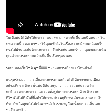
ในเมื่อมันมิได้ทำให้พวกเราชนะง่ายดายมากยิ่งขึ้นเลยนิดหน่อย ใน
บทความนี้ ผมจะมาช่วยให้คุณเข้าใจในเรื่องระบบดีๆบนสล็อตเว็บ
ตรงไม่ผ่านเอเย่นต์ของพวกเรา รับประกันเลยครับว่า คุณจะมองเห็น
คุณค่าของระบบบนเว็บเพิ่มขึ้นเรื่อยๆแน่นอน
ระบบของเว็บไซต์ พุซซี่888 ช่วยลดการเสี่ยงตรงไหนบ้าง?
แน่ๆครับผมว่า การเสี่ยงของการเล่นสล็อตไม่ได้มาจากเกมเพียง
อย่างเดียว แม้กระนั้นมันมีต้นเหตุมาจากการผสมกันระหว่าง
พฤติกรรมของพวกเราเองรวมทั้งรูปแบบของระบบด้วย ถ้าระบบ
ดีไซน์ได้ไม่ดี มันก็ยิ่งทำให้ความประพฤติการเล่นของเราแปลกไป
ด้วย ถ้าเกิดคุณยังไม่เห็นภาพล่ะก็ เรามาดูกันครั้งละประเด็นเลย
ขอรับ เลทโก!