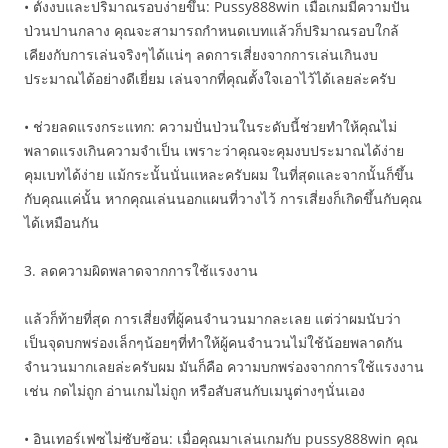
• ตั้งงบและปริมาณรอบง่ายขึ้น: Pussy888win เมื่อเกมมีความปั่น
ป่วนปานกลาง คุณจะสามารถกำหนดเบทแล้วก็ปริมาณรอบใกล้
เคียงกับการเล่นจริงๆได้แน่ๆ ลดการเสี่ยงจากการเล่นเกินงบ
ประมาณได้อย่างดีเยี่ยม เล่นจากที่คุณตั้งใจเอาไว้ได้เลยล่ะครับ
• ช่วยลดแรงกระแทก: ความปั่นป่วนในระดับนี้ช่วยทำให้คุณไม่
พลาดแรงเกินความจำเป็น เพราะว่าคุณจะคุมงบประมาณได้ง่าย
คุมเบทได้ง่าย แม้กระนั้นนั่นแหละครับผม ในที่สุดและจากนั้นก็ขึ้น
กับคุณแค่นั้น หากคุณเล่นนอกแผนที่วางไว้ การเสี่ยงก็เกิดขึ้นกับคุณ
ได้เหมือนกัน
3. ลดความผิดพลาดจากการใช้แรงงาน
แล้วก็ท้ายที่สุด การเสี่ยงที่ผู้คนจำนวนมากละเลย แต่ว่าผมนับว่า
เป็นจุดบกพร่องเล็กๆน้อยๆที่ทำให้ผู้คนจำนวนไม่ใช้น้อยพลาดกัน
จำนวนมากเลยล่ะครับผม มันก็คือ ความบกพร่องจากการใช้แรงงาน
เช่น กดไม่ถูก อ่านเกมไม่ถูก หรือสับสนกับเมนูต่างๆนั่นเอง
• อินเทอร์เฟซไม่ซับซ้อน: เมื่อคุณมาเล่นเกมกับ pussy888win คุณ