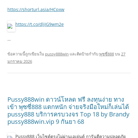
https://shorturl.asia/HCpxw
https://t.co/dljIG9wm2e
…
ข้อความนี้ถูกเขียนใน
pussy888win
และติดป้ายกำกับ
พุซซี่888
บน
27
มกราคม 2026
Pussy888win ดาวน์โหลด ฟรี ลงทุนง่าย ทาง
เข้า พุซซี่888 แตกหนัก จ่ายจริงมือใหม่ก็เล่นได้
pussy888 บริการครบวงจร Top 18 by Brandy
pussy888win.vip 9 กันยา 68
Pussy888 เว็บไซต์ตรงไม่ผ่านเอเย่นต์ การันตีความปลอดภัย