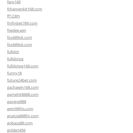
faro168
fcharoenkit168.com
ff123th
finfinbet789.com
fiwdee.win
fox689ok.com
fox689ok.com
fullslot
fullslotpg
fullslotpg168.com
funny18
future24bet.com
gachawin168.com
gamehit8888.com
gaojing888
gem99ths.com
goatza888fin.com
gobaza88.com
golden456