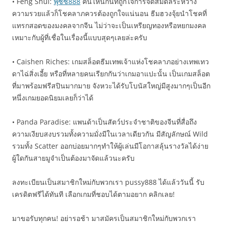
• Feng Shui:
พุซซี่888
คนไหนกันที่ถูกใจการจัดสมดัลระหว่าง
ความรวยแล้วก็โชคลาภควรต้องถูกใจแน่นอน ธีมฮวงจุ้ยนำโชคที่
แทรกสอดของมงคลจากจีน ไม่ว่าจะเป็นเหรียญทองหรือหยกมงคล
เหมาะกับผู้ที่เชื่อในเรื่องนี้แบบสุดๆเลยล่ะครับ
• Caishen Riches: เกมสล็อตธีมเทพเจ้าแห่งโชคลาภอย่างเทพเทว
ดาไฉ่สิ่งเอี้ย หรือที่หลายคนเรียกกันว่าเกมอาแปะนั้น เป็นเกมสล็อต
ที่มาพร้อมฟรีสปินมากมาย จังหวะได้รับโบนัสใหญ่มีสูงมากๆเป็นอีก
หนึ่งเกมยอดนิยมเลยก็ว่าได้
• Panda Paradise: แพนด้าเป็นสัตว์ประจำชาติของจีนที่สื่อถึง
ความเงียบสงบรวมทั้งความมั่งมีในเวลาเดียวกัน มีสัญลักษณ์ Wild
รวมทั้ง Scatter ออกบ่อยมากๆทำให้ผู้เล่นมีโอกาสลุ้นรางวัลได้ง่าย
ผู้ใดกันสายมูจำเป็นต้องมาจัดแล้วนะครับ
ลงทะเบียนเป็นสมาชิกใหม่กับพวกเรา pussy888 ได้แล้ววันนี้ รับ
เครดิตฟรีได้ทันที เลือกเกมที่ชอบได้ตามอยาก คลิกเลย!
มาขอรับทุกคน! อย่ารอช้า มาสมัครเป็นสมาชิกใหม่กับพวกเรา