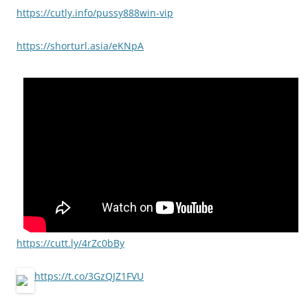
https://cutly.info/pussy888win-vip
https://shorturl.asia/eKNpA
https://cutt.ly/4rZc0bBy
https://t.co/3GzQJZ1FVU