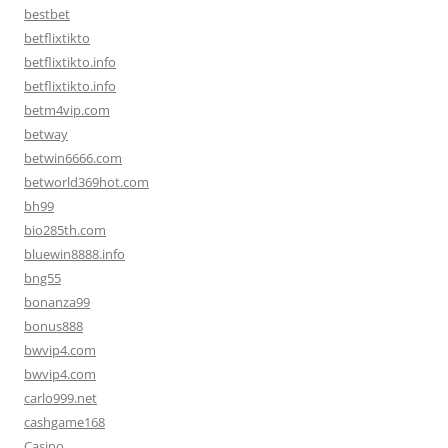
bestbet
betflixtikto
betflixtikto.info
betflixtikto.info
betm4vip.com
betway
betwin6666.com
betworld369hot.com
bh99
bio285th.com
bluewin8888.info
bng55
bonanza99
bonus888
bwvip4.com
bwvip4.com
carlo999.net
cashgame168
Casino