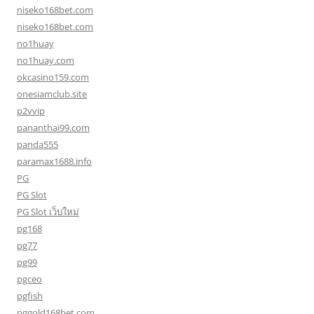
niseko168bet.com
niseko168bet.com
no1huay
no1huay.com
okcasino159.com
onesiamclub.site
p2vvip
pananthai99.com
panda555
paramax1688.info
PG
PG Slot
PG Slot เว็บใหม่
pg168
pg77
pg99
pgceo
pgfish
pggold168bet.com