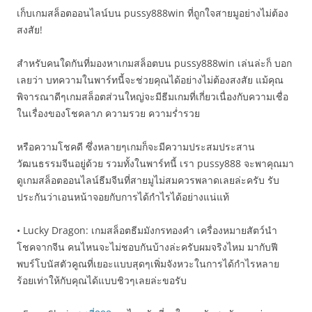
เก็บเกมสล็อตออนไลน์บน pussy888win ที่ถูกใจสายมูอย่างไม่ต้อง
สงสัย!
สำหรับคนใดกันที่มองหาเกมสล็อตบน pussy888win เล่นล่ะก็ บอก
เลยว่า บทความในพาร์ทนี้จะช่วยคุณได้อย่างไม่ต้องสงสัย แม้คุณ
พิจารณาดีๆเกมสล็อตส่วนใหญ่จะมีธีมเกมที่เกี่ยวเนื่องกับความเชื่อ
ในเรื่องของโชคลาภ ความรวย ความร่ำรวย
หรือความโชคดี ซึ่งหลายๆเกมก็จะมีความประสมประสาน
วัฒนธรรมจีนอยู่ด้วย รวมทั้งในพาร์ทนี้ เรา pussy888 จะพาคุณมา
ดูเกมสล็อตออนไลน์ธีมจีนที่สายมูไม่สมควรพลาดเลยล่ะครับ รับ
ประกันว่าเอนหน้าจอยกับการได้กำไรได้อย่างแน่แท้
• Lucky Dragon: เกมสล็อตธีมมังกรทองคำ เครื่องหมายสัตว์นำ
โชคจากจีน คนไหนจะไม่ชอบกันบ้างล่ะครับผมจริงไหม มากับฟี
พบร์โบนัสตัวคูณที่เยอะแบบสุดๆเพิ่มจังหวะในการได้กำไรหลาย
ร้อยเท่าให้กับคุณได้แบบชิวๆเลยล่ะขอรับ