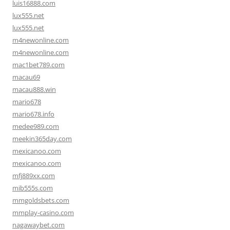
luis16888.com
lux555.net
lux555.net
m4newonline.com
m4newonline.com
mac1bet789.com
macau69
macau888.win
mario678
mario678.info
medee989.com
meekin365day.com
mexicanoo.com
mexicanoo.com
mfj889xx.com
mib555s.com
mmgoldsbets.com
mmplay-casino.com
nagawaybet.com