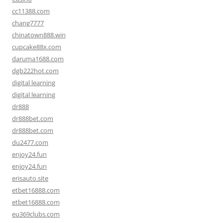
cc11388.com
chang7777
chinatown888.win
cupcake88x.com
daruma1688.com
dgb222hot.com
digital learning
digital learning
dr888
dr888bet.com
dr888bet.com
du2477.com
enjoy24.fun
enjoy24.fun
erisauto.site
etbet16888.com
etbet16888.com
eu369clubs.com