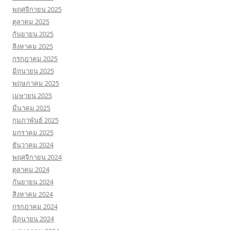
พฤศจิกายน 2025
ตุลาคม 2025
กันยายน 2025
สิงหาคม 2025
กรกฎาคม 2025
มิถุนายน 2025
พฤษภาคม 2025
เมษายน 2025
มีนาคม 2025
กุมภาพันธ์ 2025
มกราคม 2025
ธันวาคม 2024
พฤศจิกายน 2024
ตุลาคม 2024
กันยายน 2024
สิงหาคม 2024
กรกฎาคม 2024
มิถุนายน 2024