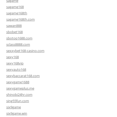
sagame
sagame168
sagame168th
sagame168th.com
sawan888
sbobet168
sbotop1688.com
sclass8888.com
sexxybet168-casino.com
sexy168
sexy168vip
sexyauto168
sexybaccarat168.com
sexygame1688
sexygameplus.me
shinobi24hr.com
sing55fun.com
six9game
six9game.win