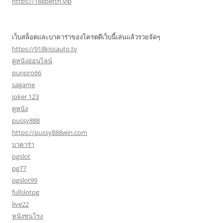
https://188betth.vip
เว็บสล็อตและบาคาร่าของโครตดีเว็บนี้เล่นแล้วรวยจัดๆ
https://918kissauto.tv
ดูหนังออนไลน์
punpro66
sagame
joker 123
ดูหนัง
pussy888
https://pussy888win.com
บาคาร่า
pgslot
pg77
pgslot99
fullslotpg
live22
หนังชนโรง