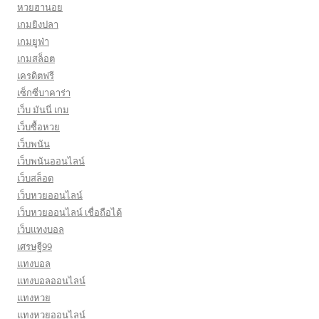
หวยฮานอย
เกมยิงปลา
เกมยูฟ่า
เกมสล็อต
เครดิตฟรี
เซ็กซี่บาคาร่า
เว็บ มันนี่ เกม
เว็บซื้อหวย
เว็บพนัน
เว็บพนันออนไลน์
เว็บสล็อต
เว็บหวยออนไลน์
เว็บหวยออนไลน์ เชื่อถือได้
เว็บแทงบอล
เศรษฐี99
แทงบอล
แทงบอลออนไลน์
แทงหวย
แทงหวยออนไลน์