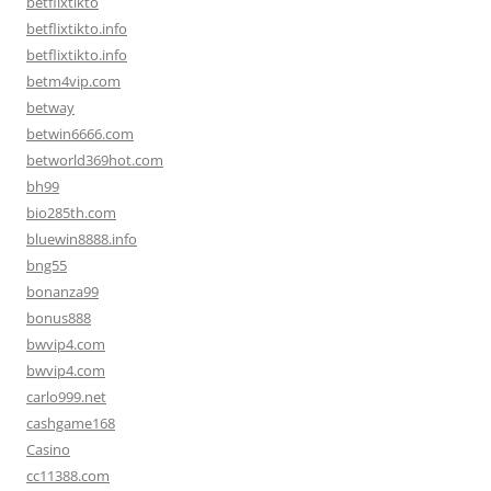
betflixtikto
betflixtikto.info
betflixtikto.info
betm4vip.com
betway
betwin6666.com
betworld369hot.com
bh99
bio285th.com
bluewin8888.info
bng55
bonanza99
bonus888
bwvip4.com
bwvip4.com
carlo999.net
cashgame168
Casino
cc11388.com