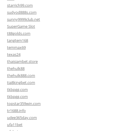
starrich99.com
sudyod888s.com
sunny9999club.net
SuperGame Slot
t88golds.com
tangtem168
temmax69
texas24
thaisiambet.store
thehulk88
thehulk888.com
tia8kingbet.com
tkbpgg.com
tkbpgg.com
topstar359win.com
tr1688.info
udee365day.com
ufa11bet