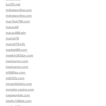
lux555.net
m4newonline.com
m4newonline.com
mac1bet789.com
macau69
macau888.win
mario678
mario678.info
medee989.com
meekin365day.com
mexicanoo.com
mexicanoo.com
mfj889xx.com
mib555s.com
mmgoldsbets.com
mmplay-casino.com
nagawaybet.com
niseko168bet.com