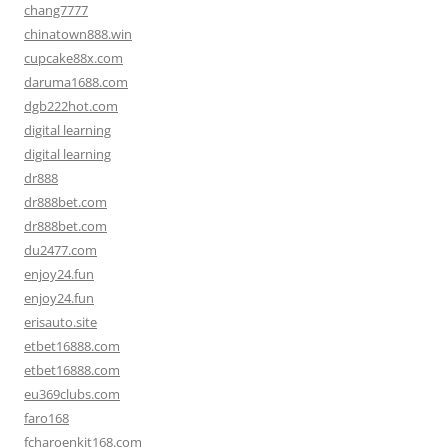
chang7777
chinatown888.win
cupcake88x.com
daruma1688.com
dgb222hot.com
digital learning
digital learning
dr888
dr888bet.com
dr888bet.com
du2477.com
enjoy24.fun
enjoy24.fun
erisauto.site
etbet16888.com
etbet16888.com
eu369clubs.com
faro168
fcharoenkit168.com