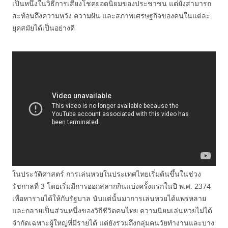
เป็นหนึ่งในวิธีการเสี่ยงโชคยอดนิยมของประชาชน แต่ยังสามารถ
สะท้อนถึงความหวัง ความฝัน และสภาพเศรษฐกิจของคนในแต่ละ
ยุคสมัยได้เป็นอย่างดี
ในประวัติศาสตร์ การเล่นหวยในประเทศไทยเริ่มต้นขึ้นในช่วง
รัชกาลที่ 3 โดยเริ่มมีการออกสลากกินแบ่งครั้งแรกในปี พ.ศ. 2374
เพื่อหารายได้ให้กับรัฐบาล นับแต่นั้นมาการเล่นหวยได้แพร่หลาย
และกลายเป็นส่วนหนึ่งของวิถีชีวิตคนไทย ความนิยมเล่นหวยไม่ได้
จำกัดเฉพาะผู้ใหญ่ที่มีรายได้ แต่ยังรวมถึงกลุ่มคนวัยทำงานและบาง