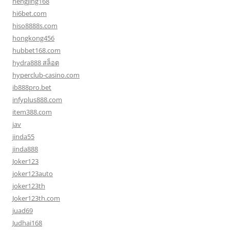
hengjing168
hi6bet.com
hiso8888s.com
hongkong456
hubbet168.com
hydra888 สล็อต
hyperclub-casino.com
ib888pro.bet
infyplus888.com
item388.com
jav
jinda55
jinda888
Joker123
joker123auto
joker123th
Joker123th.com
juad69
Judhai168