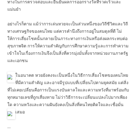
ทางในการตรวจสอบและยืนยันผลการออกรางวัลที่รวดเร็วและ
แม่นยำ
อย่างไรก็ตาม แม้ว่าการเล่นหวยจะเป็นส่วนหนึ่งของวิถีชีวิตและวิถี
ทางเศรษฐกิจของคนไทย แต่ควรคำนึงถึงการอยู่ในสมดุลที่ดี ไม่
ให้การเสี่ยงโชคนั้นกลายเป็นภาระทางการเงินหรือส่งผลกระทบต่อ
สุขภาพจิต การให้ความสำคัญกับการศึกษาความรู้และการทำความ
เข้าใจในเรื่องการเงินจึงเป็นสิ่งที่ควรมุ่งมั่นทั้งจากหน่วยงานภาครัฐ
และเอกชน
ในอนาคต หวยยังคงจะเป็นหนึ่งในวิธีการเสี่ยงโชคของคนไทย
ที่มีความสำคัญ และอาจมีรูปแบบที่เปลี่ยนไปตามยุคสมัย แต่สิ่ง
ที่ไม่เคยเปลี่ยนคือการเป็นแรงบันดาลใจและความหวังที่มาพร้อมกับ
ทุกหมายเลขที่ถูกเสี่ยงทาย ไม่ว่าวิธีการจะเปลี่ยนแปลงไปมากเพียง
ใด ความหวังและความฝันยังคงเป็นสิ่งที่คนไทยติดใจและเชื่อมั่น
เสมอ
…