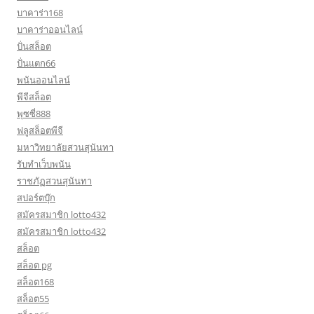
บาคาร่า168
บาคาร่าออนไลน์
ปั่นสล็อต
ปั่นแตก66
พนันออนไลน์
พีจีสล็อต
พุซซี่888
ฟลูสล็อตพีจี
มหาวิทยาลัยสวนสุนันทา
รับทำเว็บพนัน
ราชภัฏสวนสุนันทา
สปอร์ตบุ๊ก
สมัครสมาชิก lotto432
สมัครสมาชิก lotto432
สล็อต
สล็อต pg
สล็อต168
สล็อต55