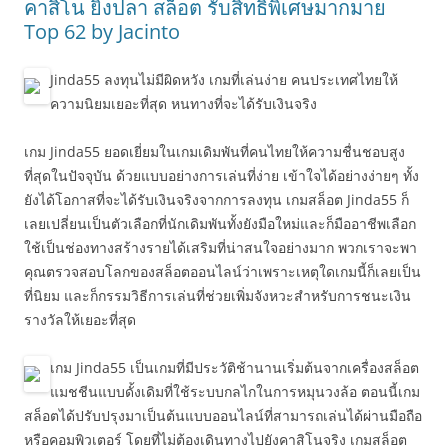
คาสิโน ยิงปลา สล็อต รับสิทธิพิเศษมากมาย
Top 62 by Jacinto
Jinda55 ลงทุนไม่มีผิดหวัง เกมที่เล่นง่าย คนประเทศไทยให้
ความนิยมเยอะที่สุด หนทางที่จะได้รับเงินจริง
เกม Jinda55 ยอดเยี่ยมในเกมเดิมพันที่คนไทยให้ความชื่นชอบสูง
ที่สุดในปัจจุบัน ด้วยแบบอย่างการเล่นที่ง่าย เข้าใจได้อย่างง่ายๆ ทั้ง
ยังได้โอกาสที่จะได้รับเงินจริงจากการลงทุน เกมสล็อต Jinda55 ก็
เลยเปลี่ยนเป็นตัวเลือกที่นักเดิมพันทั้งยังมือใหม่และก็มืออาชีพเลือก
ใช้เป็นช่องทางสร้างรายได้เสริมที่น่าสนใจอย่างมาก พวกเราจะพา
คุณตรวจสอบโลกของสล็อตออนไลน์ว่าเพราะเหตุใดเกมนี้ก็เลยเป็น
ที่นิยม และก็กรรมวิธีการเล่นที่ช่วยเพิ่มจังหวะสำหรับการชนะเงิน
รางวัลให้เยอะที่สุด
เกม Jinda55 เป็นเกมที่มีประวัติช้านานเริ่มต้นจากเครื่องสล็อต
แมชชีนแบบดั้งเดิมที่ใช้ระบบกลไกในการหมุนวงล้อ ตอนนี้เกม
สล็อตได้ปรับปรุงมาเป็นต้นแบบออนไลน์ที่สามารถเล่นได้ผ่านมือถือ
หรือคอมพิวเตอร์ โดยที่ไม่ต้องเดินทางไปยังคาสิโนจริง เกมสล็อต