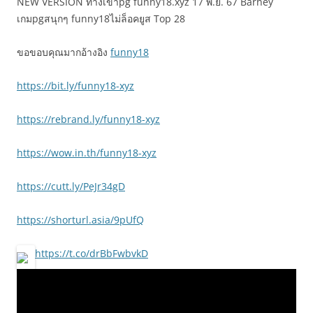
NEW VERSION ทางเข้าpg funny18.xyz 17 พ.ย. 67 Barney
เกมpgสนุกๆ funny18ไม่ล็อคยูส Top 28
ขอขอบคุณมากอ้างอิง
funny18
https://bit.ly/funny18-xyz
https://rebrand.ly/funny18-xyz
https://wow.in.th/funny18-xyz
https://cutt.ly/PeJr34gD
https://shorturl.asia/9pUfQ
https://t.co/drBbFwbvkD