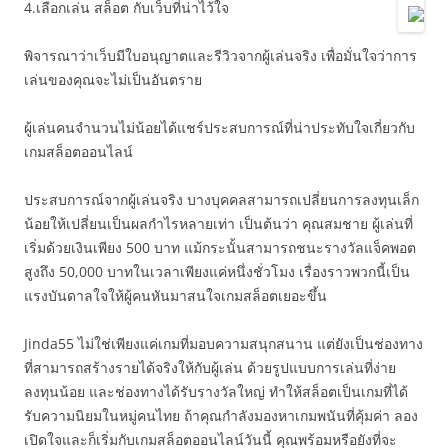
4.เลือกเล่น สล็อต กับเว็บที่น่าไว้ใจ
พิจารณาว่าเว็บมีใบอนุญาตและรีวิวจากผู้เล่นจริง เพื่อมั่นใจว่าการ
เล่นของคุณจะไม่เป็นอันตราย
ผู้เล่นคนจำนวนไม่น้อยได้แชร์ประสบการณ์ที่น่าประทับใจเกี่ยวกับ
เกมสล็อตออนไลน์
ประสบการณ์จากผู้เล่นจริง บางบุคคลสามารถเปลี่ยนการลงทุนเล็ก
น้อยให้เปลี่ยนเป็นผลกำไรหลายเท่า เป็นต้นว่า คุณสมชาย ผู้เล่นที่
เริ่มด้วยเงินเพียง 500 บาท แม้กระนั้นสามารถชนะรางวัลแจ็คพอต
สูงถึง 50,000 บาทในเวลาเพียงแค่หนึ่งชั่วโมง เรื่องราวพวกนี้เป็น
แรงบันดาลใจให้ผู้คนหันมาสนใจเกมสล็อตเยอะขึ้น
Jinda55 ไม่ใช่เพียงแค่เกมที่มอบความสนุกสนาน แต่ยังเป็นช่องทาง
ที่สามารถสร้างรายได้จริงให้กับผู้เล่น ด้วยรูปแบบการเล่นที่ง่าย
ลงทุนน้อย และช่องทางได้รับรางวัลใหญ่ ทำให้สล็อตเป็นเกมที่ได้
รับความนิยมในหมู่คนไทย ถ้าคุณกำลังมองหาเกมพนันที่คุ้มค่า ลอง
เปิดใจและก็เริ่มกับเกมสล็อตออนไลน์วันนี้ คุณพร้อมหรือยังที่จะ