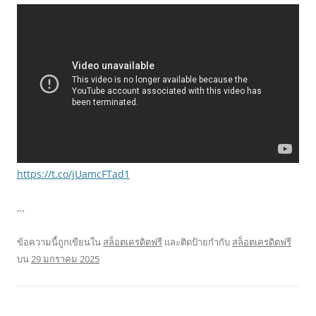
https://t.co/jUamcFTad1
…
ข้อความนี้ถูกเขียนใน
สล็อตเครดิตฟรี
และติดป้ายกำกับ
สล็อตเครดิตฟรี
บน
29 มกราคม 2025