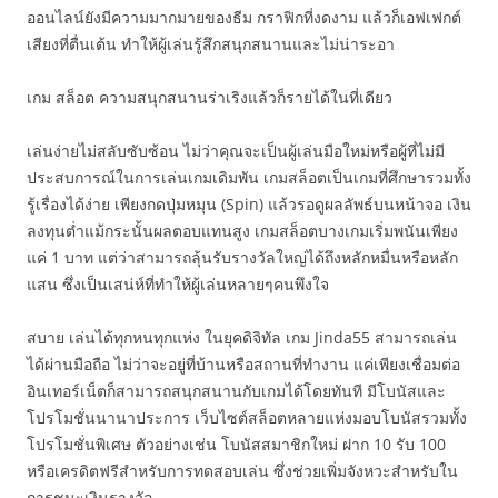
ออนไลน์ยังมีความมากมายของธีม กราฟิกที่งดงาม แล้วก็เอฟเฟกต์
เสียงที่ตื่นเต้น ทำให้ผู้เล่นรู้สึกสนุกสนานและไม่น่าระอา
เกม สล็อต ความสนุกสนานร่าเริงแล้วก็รายได้ในที่เดียว
เล่นง่ายไม่สลับซับซ้อน ไม่ว่าคุณจะเป็นผู้เล่นมือใหม่หรือผู้ที่ไม่มี
ประสบการณ์ในการเล่นเกมเดิมพัน เกมสล็อตเป็นเกมที่ศึกษารวมทั้ง
รู้เรื่องได้ง่าย เพียงกดปุ่มหมุน (Spin) แล้วรอดูผลลัพธ์บนหน้าจอ เงิน
ลงทุนต่ำแม้กระนั้นผลตอบแทนสูง เกมสล็อตบางเกมเริ่มพนันเพียง
แค่ 1 บาท แต่ว่าสามารถลุ้นรับรางวัลใหญ่ได้ถึงหลักหมื่นหรือหลัก
แสน ซึ่งเป็นเสน่ห์ที่ทำให้ผู้เล่นหลายๆคนพึงใจ
สบาย เล่นได้ทุกหนทุกแห่ง ในยุคดิจิทัล เกม Jinda55 สามารถเล่น
ได้ผ่านมือถือ ไม่ว่าจะอยู่ที่บ้านหรือสถานที่ทำงาน แค่เพียงเชื่อมต่อ
อินเทอร์เน็ตก็สามารถสนุกสนานกับเกมได้โดยทันที มีโบนัสและ
โปรโมชั่นนานาประการ เว็บไซต์สล็อตหลายแห่งมอบโบนัสรวมทั้ง
โปรโมชั่นพิเศษ ตัวอย่างเช่น โบนัสสมาชิกใหม่ ฝาก 10 รับ 100
หรือเครดิตฟรีสำหรับการทดสอบเล่น ซึ่งช่วยเพิ่มจังหวะสำหรับใน
การชนะเงินรางวัล