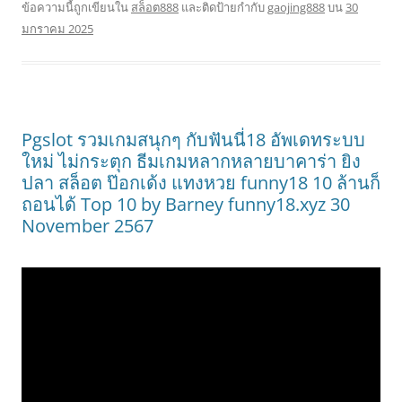
ข้อความนี้ถูกเขียนใน
สล็อต888
และติดป้ายกำกับ
gaojing888
บน
30
มกราคม 2025
Pgslot รวมเกมสนุกๆ กับฟันนี่18 อัพเดทระบบ
ใหม่ ไม่กระตุก ธีมเกมหลากหลายบาคาร่า ยิง
ปลา สล็อต ป๊อกเด้ง แทงหวย funny18 10 ล้านก็
ถอนได้ Top 10 by Barney funny18.xyz 30
November 2567