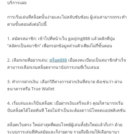
บริการแฝง
การเริ่มเล่นที่สล็อตนั้นง่ายและไม่สลับซับซ้อน ผู้เล่นสามารถกระทำ
ตามขั้นตอนดังต่อไปนี้
1. สมัครสมาชิก: เข้าไปที่หน้าเว็บ gaojing888 แล้วคลิกที่ปุ่ม
“สมัครเป็นสมาชิก” เพื่อกรอกข้อมูลส่วนตัวเพียงไม่กี่ขั้นตอน
2. เลือกเกมที่อยากเล่น:
สล็อต888
เมื่อลงทะเบียนเป็นสมาชิกสำเร็จ
สามารถเลือกเกมสล็อตจากนานัปการเกมที่เว็บเสนอ
3. ทำการฝากเงิน: เลือกวิถีทางการฝากเงินที่สบาย ดังเช่นว่า ผ่าน
ธนาคารหรือ True Wallet
4. เริ่มเล่นและก็ปั่นสล็อต: เมื่อฝากเงินเสร็จแล้ว คุณก็สามารถเริ่ม
ปั่นสล็อตได้โดยทันที โดยไม่จำเป็นจะต้องดาวน์โหลดแอปพลิเคชัน
สล็อตเว็บตรง ใหม่ล่าสุดที่ตอบโจทย์ผู้เล่นทั้งยังใหม่แล้วก็เก่า ด้วย
ระบบการเล่นที่ทันสมัยและก็ง่ายดาย รวมถึงมีเกมให้เลือกนานา