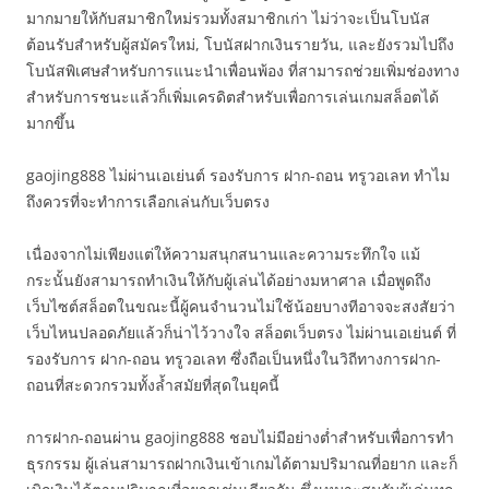
มากมายให้กับสมาชิกใหม่รวมทั้งสมาชิกเก่า ไม่ว่าจะเป็นโบนัส
ต้อนรับสำหรับผู้สมัครใหม่, โบนัสฝากเงินรายวัน, และยังรวมไปถึง
โบนัสพิเศษสำหรับการแนะนำเพื่อนพ้อง ที่สามารถช่วยเพิ่มช่องทาง
สำหรับการชนะแล้วก็เพิ่มเครดิตสำหรับเพื่อการเล่นเกมสล็อตได้
มากขึ้น
gaojing888 ไม่ผ่านเอเย่นต์ รองรับการ ฝาก-ถอน ทรูวอเลท ทำไม
ถึงควรที่จะทำการเลือกเล่นกับเว็บตรง
เนื่องจากไม่เพียงแต่ให้ความสนุกสนานและความระทึกใจ แม้
กระนั้นยังสามารถทำเงินให้กับผู้เล่นได้อย่างมหาศาล เมื่อพูดถึง
เว็บไซต์สล็อตในขณะนี้ผู้คนจำนวนไม่ใช้น้อยบางทีอาจจะสงสัยว่า
เว็บไหนปลอดภัยแล้วก็น่าไว้วางใจ สล็อตเว็บตรง ไม่ผ่านเอเย่นต์ ที่
รองรับการ ฝาก-ถอน ทรูวอเลท ซึ่งถือเป็นหนึ่งในวิถีทางการฝาก-
ถอนที่สะดวกรวมทั้งล้ำสมัยที่สุดในยุคนี้
การฝาก-ถอนผ่าน gaojing888 ชอบไม่มีอย่างต่ำสำหรับเพื่อการทำ
ธุรกรรม ผู้เล่นสามารถฝากเงินเข้าเกมได้ตามปริมาณที่อยาก และก็