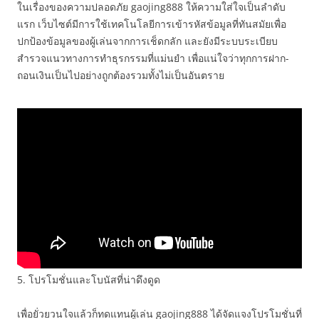
ในเรื่องของความปลอดภัย gaojing888 ให้ความใส่ใจเป็นลำดับ
แรก เว็บไซต์มีการใช้เทคโนโลยีการเข้ารหัสข้อมูลที่ทันสมัยเพื่อ
ปกป้องข้อมูลของผู้เล่นจากการเช็ดกลัก และยังมีระบบระเบียบ
สำรวจแนวทางการทำธุรกรรมที่แม่นยำ เพื่อแน่ใจว่าทุกการฝาก-
ถอนเงินเป็นไปอย่างถูกต้องรวมทั้งไม่เป็นอันตราย
5. โปรโมชั่นและโบนัสที่น่าดึงดูด
เพื่อยั่วยวนใจแล้วก็ทดแทนผู้เล่น gaojing888 ได้จัดแจงโปรโมชั่นที่