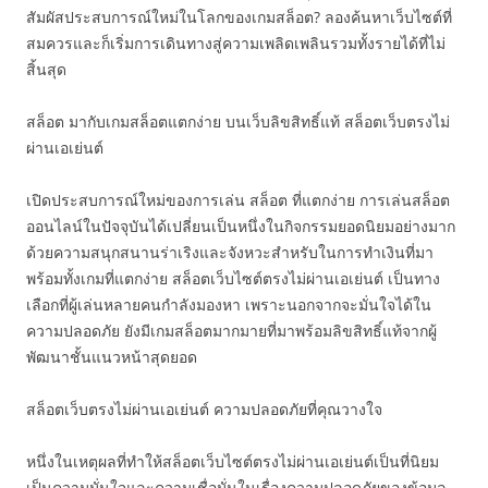
สัมผัสประสบการณ์ใหม่ในโลกของเกมสล็อต? ลองค้นหาเว็บไซต์ที่
สมควรและก็เริ่มการเดินทางสู่ความเพลิดเพลินรวมทั้งรายได้ที่ไม่
สิ้นสุด
สล็อต มากับเกมสล็อตแตกง่าย บนเว็บลิขสิทธิ์แท้ สล็อตเว็บตรงไม่
ผ่านเอเย่นต์
เปิดประสบการณ์ใหม่ของการเล่น สล็อต ที่แตกง่าย การเล่นสล็อต
ออนไลน์ในปัจจุบันได้เปลี่ยนเป็นหนึ่งในกิจกรรมยอดนิยมอย่างมาก
ด้วยความสนุกสนานร่าเริงและจังหวะสำหรับในการทำเงินที่มา
พร้อมทั้งเกมที่แตกง่าย สล็อตเว็บไซต์ตรงไม่ผ่านเอเย่นต์ เป็นทาง
เลือกที่ผู้เล่นหลายคนกำลังมองหา เพราะนอกจากจะมั่นใจได้ใน
ความปลอดภัย ยังมีเกมสล็อตมากมายที่มาพร้อมลิขสิทธิ์แท้จากผู้
พัฒนาชั้นแนวหน้าสุดยอด
สล็อตเว็บตรงไม่ผ่านเอเย่นต์ ความปลอดภัยที่คุณวางใจ
หนึ่งในเหตุผลที่ทำให้สล็อตเว็บไซต์ตรงไม่ผ่านเอเย่นต์เป็นที่นิยม
เป็นความมั่นใจและความเชื่อมั่นในเรื่องความปลอดภัยของข้อมูล