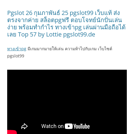
Pgslot 26 กุมภาพันธ์ 25 pgslot99 เว็บแท้ ส่ง
ตรงจากค่าย สล็อตpgฟรี ตอบโจทย์นักปั่นเล่น
ง่าย พร้อมทำกำไร ทางเข้าpg เล่นผ่านมือถือได้
เลย Top 57 by Lottie pgslot99.de
ทางเข้าpg
มีเกมมากมายให้เล่น ความท้าไปกับเกม เว็บไซต์
pgslot99