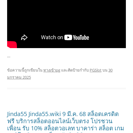
…
ข้อความนี้ถูกเขียนใน
ทางเข้าpg
และติดป้ายกำกับ
PGSlot
บน
30
มกราคม 2025
Jinda55 Jinda55.wiki 9 มี.ค. 68 สล็อตเครดิต
ฟรี บริการสล็อตออนไลน์เว็บตรง โปรชวน
เพื่อน รับ 10% สล็อตวอเลท บาคาร่า สล็อต เกม