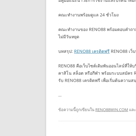
มีคู่มือแนะนำวิธีการใช้งานและปริศนาที่ม
คณะทำงานพร้อมดูแล 24 ชั่วโมง
คณะทำงานของ RENO88 พร้อมตอบคำถาม ใ
ไม่มีวันหยุด
บทสรุป:
RENO88 เครดิตฟรี
RENO88 เว็บพ
RENO88 คือเว็บไซต์เดิมพันออนไลน์ที่ให้บ
คาสิโน สล็อต หรือกีฬา พร้อมระบบสมัคร RE
รับ RENO88 เครดิตฟรี เพื่อเริ่มต้นความสน
…
ข้อความนี้ถูกเขียนใน
RENO88WIN.COM
และ