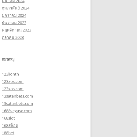
มีนาคม 2024
กุมภาพันธ์ 2024
มกราคม 2024
ธันวาคม 2023
พฤศจิกายน 2023
ตุลาคม 2023
หมวดหมู่
123lionth
123xos.com
123xos.com
13satanbets.com
13satanbets.com
1688vegasx.com
168slot
168สล็อต
188bet