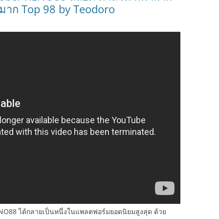
ยมาก Top 98 by Teodoro
ENO88 ได้กลายเป็นหนึ่งในแพลตฟอร์มยอดนิยมสูงสุด ด้วย