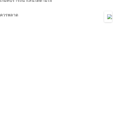
ือกเกมที่ปรารถนาเล่นได้ตามใจ
ม่ควรพลาด