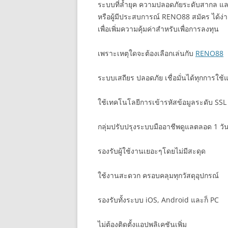
ระบบที่ล้ำยุค ความปลอดภัยระดับสากล และก
หรือผู้มีประสบการณ์ RENO88 สมัคร ได้ง่
เพื่อเพิ่มความคุ้มค่าสำหรับเพื่อการลงทุน
เพราะเหตุใดจะต้องเลือกเล่นกับ
RENO88
ระบบเสถียร ปลอดภัย เชื่อมั่นได้ทุกการใช
ใช้เทคโนโลยีการเข้ารหัสข้อมูลระดับ SSL
กลุ่มปรับปรุงระบบมืออาชีพดูแลตลอด 1 วั
รองรับผู้ใช้งานเยอะๆโดยไม่มีสะดุด
ใช้งานสะดวก ครอบคลุมทุกวัสดุอุปกรณ์
รองรับทั้งระบบ iOS, Android และก็ PC
ไม่ต้องติดตั้งแอปพลิเคชันเพิ่ม