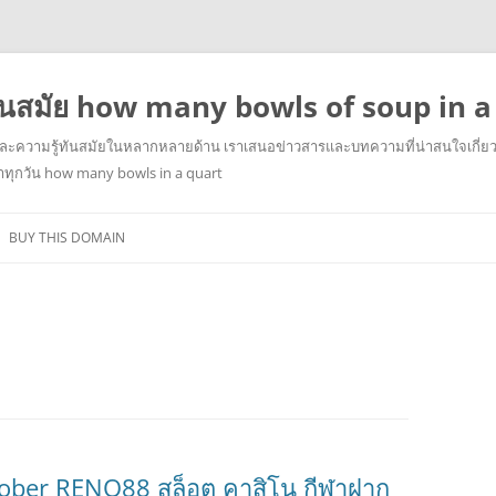
ทันสมัย how many bowls of soup in a
ลและความรู้ทันสมัยในหลากหลายด้าน เราเสนอข่าวสารและบทความที่น่าสนใจเกี่ยวกับเ
าทุกวัน how many bowls in a quart
ข้าม
ไป
BUY THIS DOMAIN
ยัง
เนื้อหา
tober RENO88 สล็อต คาสิโน กีฬาฝาก