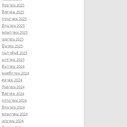
กันยายน 2025
สิงหาคม 2025
กรกฎาคม 2025
มิถุนายน 2025
พฤษภาคม 2025
เมษายน 2025
มีนาคม 2025
กุมภาพันธ์ 2025
มกราคม 2025
ธันวาคม 2024
พฤศจิกายน 2024
ตุลาคม 2024
กันยายน 2024
สิงหาคม 2024
กรกฎาคม 2024
มิถุนายน 2024
พฤษภาคม 2024
เมษายน 2024