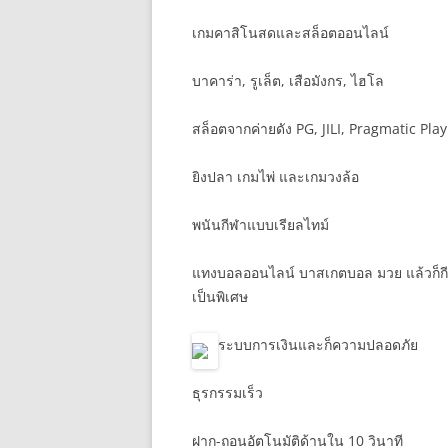
เกมคาสิโนสดและสล็อตออนไลน์
บาคาร่า, รูเล็ต, เสือมังกร, ไฮโล
สล็อตจากค่ายดัง PG, JILI, Pragmatic Play
ยิงปลา เกมไพ่ และเกมวงล้อ
พนันกีฬาแบบเรียลไทม์
แทงบอลออนไลน์ บาสเกตบอล มวย แล้วก็กีฬ
เป็นพิเศษ
ระบบการเงินและก็ความปลอดภัย
ธุรกรรมเร็ว
ฝาก-ถอนอัตโนมัติด้านใน 10 วินาที