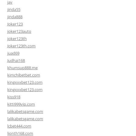
jav
jinda55
jinda888
Joker123
joker123auto
joker123th
Joker123th.com
juad69
Judhai168
khumsup888.me
kimchibetbet.com
kingxxxbet123.com
kingxxxbet123.com
kiss918
kitti999vip.com
lalikabetsgame.com
lalikabetsgame.com
lcbet444.com
lionth168.com