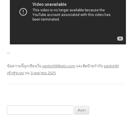
…
ข้อความนี้ถูกเขียนใน
pgslot999bets.com
และติดป้ายกำกับ
pgslot99
เข้าสู่ระบบ
บน
3 เมษายน 2025
ค้นหา
สำหรับ: