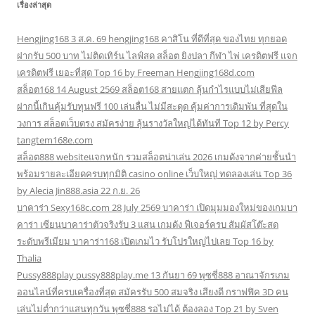
เรื่องล่าสุด
Hengjing168 3 ส.ค. 69 hengjing168 คาสิโน ที่ดีที่สุด ของไทย ทุกยอด
ฝากรับ 500 บาท ไม่ติดเทิร์น ไลฟ์สด สล็อต ยิงปลา กีฬา ไพ่ เครดิตฟรี แจก
เครดิตฟรี เยอะที่สุด Top 16 by Freeman Hengjing168d.com
สล็อต168 14 August 2569 สล็อต168 สายแตก ลุ้นกำไรแบบไม่เสียฟีล
ฝากนี้เกินคุ้มรับทุนฟรี 100 เล่นลื่น ไม่มีสะดุด คุ้มค่าการเดิมพัน ที่สุดใน
วงการ สล็อตเว็บตรง สมัครง่าย ลุ้นรางวัลใหญ่ได้ทันที Top 12 by Percy
tangtem168e.com
สล็อต888 websiteแจกหนัก รวมสล็อตน่าเล่น 2026 เกมดังจากค่ายชั้นนำ
พร้อมรายละเอียดครบทุกมิติ casino online เว็บใหญ่ ทดลองเล่น Top 36
by Alecia Jin888.asia 22 ก.ย. 26
บาคาร่า Sexy168c.com 28 July 2569 บาคาร่า เปิดมุมมองใหม่ของเกมบา
คาร่า เซียนบาคาร่าตัวจริงรับ 3 แสน เกมดัง ฟีเจอร์ครบ สัมผัสโต๊ะสด
ระดับพรีเมียม บาคาร่า168 เปิดเกมไว รับโปรใหญ่ไปเลย Top 16 by
Thalia
Pussy888play pussy888play.me 13 กันยา 69 พุซซี่888 อาณาจักรเกม
ออนไลน์ที่ครบเครื่องที่สุด สมัครรับ 500 สมจริง เสียงดี กราฟฟิค 3D คน
เล่นไม่ต่ำกว่าแสนทุกวัน พุซซี่888 รอไม่ได้ ต้องลอง Top 21 by Sven