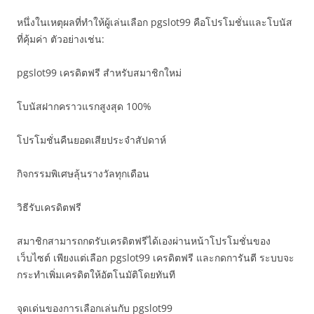
หนึ่งในเหตุผลที่ทำให้ผู้เล่นเลือก pgslot99 คือโปรโมชั่นและโบนัส
ที่คุ้มค่า ตัวอย่างเช่น:
pgslot99 เครดิตฟรี สำหรับสมาชิกใหม่
โบนัสฝากคราวแรกสูงสุด 100%
โปรโมชั่นคืนยอดเสียประจำสัปดาห์
กิจกรรมพิเศษลุ้นรางวัลทุกเดือน
วิธีรับเครดิตฟรี
สมาชิกสามารถกดรับเครดิตฟรีได้เองผ่านหน้าโปรโมชั่นของ
เว็บไซต์ เพียงแต่เลือก pgslot99 เครดิตฟรี และกดการันตี ระบบจะ
กระทำเพิ่มเครดิตให้อัตโนมัติโดยทันที
จุดเด่นของการเลือกเล่นกับ pgslot99