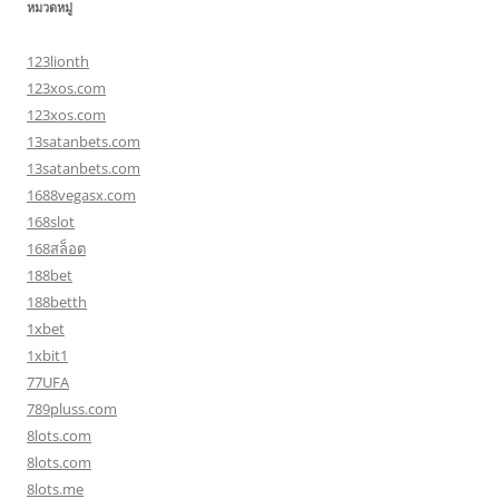
หมวดหมู่
123lionth
123xos.com
123xos.com
13satanbets.com
13satanbets.com
1688vegasx.com
168slot
168สล็อต
188bet
188betth
1xbet
1xbit1
77UFA
789pluss.com
8lots.com
8lots.com
8lots.me