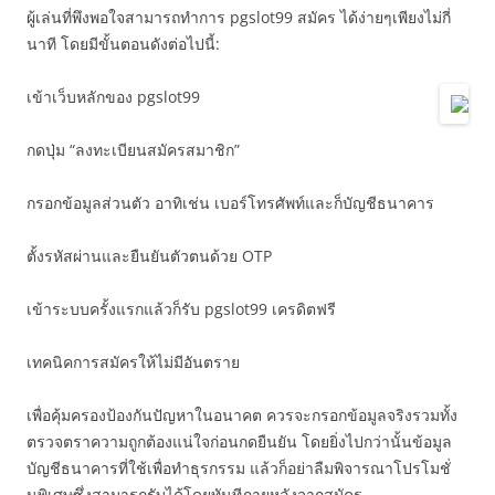
ผู้เล่นที่พึงพอใจสามารถทำการ pgslot99 สมัคร ได้ง่ายๆเพียงไม่กี่
นาที โดยมีขั้นตอนดังต่อไปนี้:
เข้าเว็บหลักของ pgslot99
กดปุ่ม “ลงทะเบียนสมัครสมาชิก”
กรอกข้อมูลส่วนตัว อาทิเช่น เบอร์โทรศัพท์และก็บัญชีธนาคาร
ตั้งรหัสผ่านและยืนยันตัวตนด้วย OTP
เข้าระบบครั้งแรกแล้วก็รับ pgslot99 เครดิตฟรี
เทคนิคการสมัครให้ไม่มีอันตราย
เพื่อคุ้มครองป้องกันปัญหาในอนาคต ควรจะกรอกข้อมูลจริงรวมทั้ง
ตรวจตราความถูกต้องแน่ใจก่อนกดยืนยัน โดยยิ่งไปกว่านั้นข้อมูล
บัญชีธนาคารที่ใช้เพื่อทำธุรกรรม แล้วก็อย่าลืมพิจารณาโปรโมชั่
นพิเศษซึ่งสามารถรับได้โดยทันทีภายหลังจากสมัคร