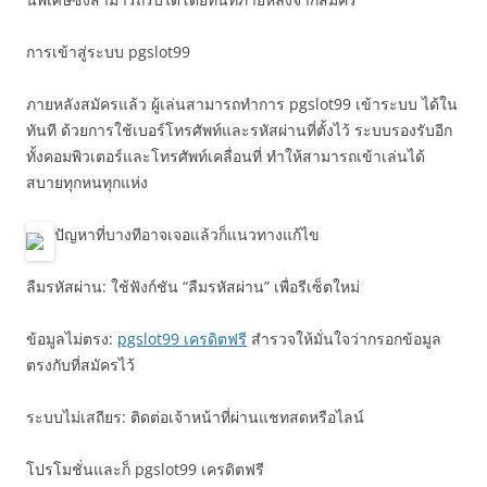
การเข้าสู่ระบบ pgslot99
ภายหลังสมัครแล้ว ผู้เล่นสามารถทำการ pgslot99 เข้าระบบ ได้ใน
ทันที ด้วยการใช้เบอร์โทรศัพท์และรหัสผ่านที่ตั้งไว้ ระบบรองรับอีก
ทั้งคอมพิวเตอร์และโทรศัพท์เคลื่อนที่ ทำให้สามารถเข้าเล่นได้
สบายทุกหนทุกแห่ง
ปัญหาที่บางทีอาจเจอแล้วก็แนวทางแก้ไข
ลืมรหัสผ่าน: ใช้ฟังก์ชัน “ลืมรหัสผ่าน” เพื่อรีเซ็ตใหม่
ข้อมูลไม่ตรง:
pgslot99 เครดิตฟรี
สำรวจให้มั่นใจว่ากรอกข้อมูล
ตรงกับที่สมัครไว้
ระบบไม่เสถียร: ติดต่อเจ้าหน้าที่ผ่านแชทสดหรือไลน์
โปรโมชั่นและก็ pgslot99 เครดิตฟรี