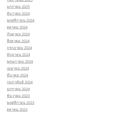
มกราคม 2025
ธันวาคม 2024
พฤศจิกายน 2024
ตุลาคม 2024
กันยายน 2024
สิงหาคม 2024
กรกฎาคม 2024
มิถุนายน 2024
พฤษภาคม 2024
เมษายน 2024
มีนาคม 2024
กุมภาพันธ์ 2024
มกราคม 2024
ธันวาคม 2023
พฤศจิกายน 2023
ตุลาคม 2023