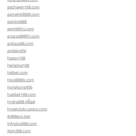
gachawin168.com
gamehit8888.com
gaojing888
gem99ths.com
goatza888fin.com
gobaza88.com
golden456
happy168
hengjing168
hi6bet.com
hiso8888s.com
hongkong456
hubbet168.com
hydra888 สล็อต
hyperclub-casino.com
ib888pro.bet
infyplus888.com
item388.com