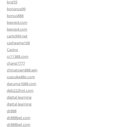
bng55
bonanza99
bonus888
bwvip4.com
bwvip4.com
carlo999.net
cashgame168
Casino
cc11388.com
chang7777
chinatown888.win
cupcake88x.com
daruma1688.com
dgb222hot.com
digital learning
digital learning
dr888
dr888bet.com
dr888bet.com