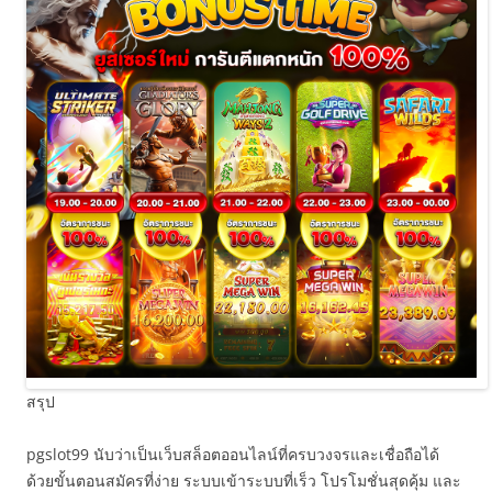
สรุป
pgslot99 นับว่าเป็นเว็บสล็อตออนไลน์ที่ครบวงจรและเชื่อถือได้
ด้วยขั้นตอนสมัครที่ง่าย ระบบเข้าระบบที่เร็ว โปรโมชั่นสุดคุ้ม และ