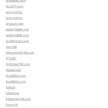
dr888bet.com
du2477.com
enjoy24.fun
enjoy24.fun
erisauto.site
etbet16888.com
etbet16888.com
eu369clubs.com
faro168
fcharoenkit168.com
ff123th
finfinbet789.com
fiwdee.win
fox689ok.com
fox689ok.com
fullslot
fullslotpg
fullslotpg168.com
funny18