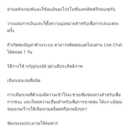
อ่านหลักเกณฑ์และก็ข้อแม้ของโปรโมชั่นเครดิตฟรีก่อนกดรับ
วางแผนการเงินและก็ตั้งความมุ่งหมายสำหรับเพื่อการเล่นแต่ละ
ครั้ง
ถ้าเกิดพบปัญหาด้านระบบ สามารถติดต่อแอดไม่นผ่าน Live Chat
ได้ตลอด 1 วัน
วิธีการใช้ infyplus88 อย่างมีประสิทธิภาพ
เลือกเล่นเกมที่ถนัด
การเลือกเกมที่ตัวเองมีความเข้าใจจะช่วยเพิ่มช่องทางสำหรับเพื่อ
การชนะ และก็ลดความเสี่ยงสำหรับเพื่อการขาดทุน ได้แก่ แม้คุณ
ชอบเกมเร็วๆให้เลือกเกมสล็อตหรือเกมยิงปลา
จัดแจงงบประมาณให้สมควร