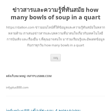
ข่าวสารและความรู้ที่ทันสมัย how
many bowls of soup in a quart
https://dailion.com ข่าวออนไลน์ที่ให้ข้อมูลและความรู้ทันสมัยในหลาก
หลายด้าน เราเสนอข่าวสารและบทความที่น่าสนใจเกี่ยวกับเทคโนโลยี
การบันเทิง และเรื่องอื่น ๆ ที่คุณอาจสนใจ มาร่วมเรียนรู้และอัพเดทข้อมูล
กับเราทุกวัน how many bowls in a quart
ข้าม
เมนู
ไป
ยัง
เนื้อหา
คลังเก็บหมวดหมู่:
INFYPLUS888.COM
infyplus888.com
infyplus88 เข้าสู่ระบบ 4 พฤษภาคม