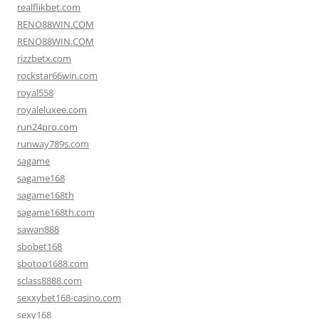
realflikbet.com
RENO88WIN.COM
RENO88WIN.COM
rizzbetx.com
rockstar66win.com
royal558
royaleluxee.com
run24pro.com
runway789s.com
sagame
sagame168
sagame168th
sagame168th.com
sawan888
sbobet168
sbotop1688.com
sclass8888.com
sexxybet168-casino.com
sexy168