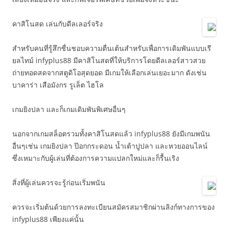
คาสิโนสด เล่นกับดีลเลอร์จริง
สำหรับคนที่รู้สึกชื่นชอบความตื่นเต้นสำหรับเพื่อการเดิมพันแบบเรี
ยลไทม์ infyplus88 มีคาสิโนสดที่ให้บริการโดยดีลเลอร์สาวสวย
ถ่ายทอดสดจากสตูดิโอสุดยอด มีเกมให้เลือกเล่นเยอะมาก ดังเช่น
บาคาร่า เสือมังกร รูเล็ต ไฮโล
เกมยิงปลา และก็เกมเดิมพันพิเศษอื่นๆ
นอกจากเกมสล็อตรวมทั้งคาสิโนสดแล้ว infyplus88 ยังมีเกมพนัน
อื่นๆเช่น เกมยิงปลา ป๊อกกระดอน น้ำเต้าปูปลา และหวยออนไลน์
ซึ่งเหมาะกับผู้เล่นที่ต้องการความแปลกใหม่และก็รื้นเริง
สิ่งที่ผู้เล่นควรจะรู้ก่อนเริ่มพนัน
ควรจะเริ่มต้นด้วยการลงทะเบียนสมัครสมาชิกผ่านลิงก์ทางการของ
infyplus88 เพียงแค่นั้น