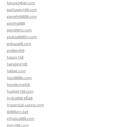
future24bet.com
gachawin168.com
gamehit8888.com
gaojing888
gem99ths.com
goatza888fin.com
gobaza88.com
golden456
happy168
hengjing168
hi6bet.com
hiso8888s.com
hongkong456
hubbet168.com
hydra888 สล็อต
hyperclub-casino.com
ib888pro.bet
infyplus888.com
item388.com