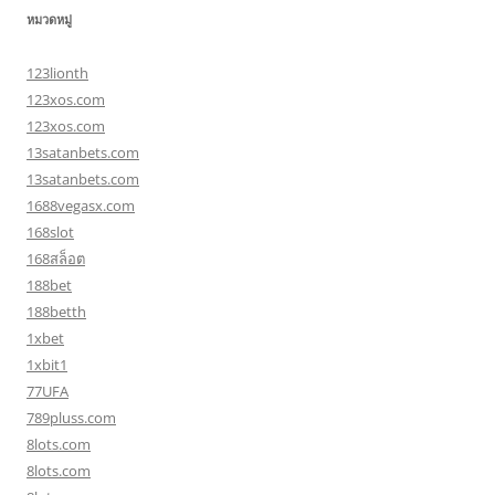
หมวดหมู่
123lionth
123xos.com
123xos.com
13satanbets.com
13satanbets.com
1688vegasx.com
168slot
168สล็อต
188bet
188betth
1xbet
1xbit1
77UFA
789pluss.com
8lots.com
8lots.com