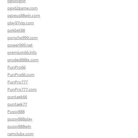
pgslotgolf
pgx62game.com
pgzeus88win.com
play97vip.com
pokbet88
porsche999.com
power999.net
premium66.info
proded888x.com
PunPro66
PunPro66.com
PunPro777
PunPro777.com
puntaek66
puntaek77
Pussy888
pussy888play
pussy888win
ramclubx.com