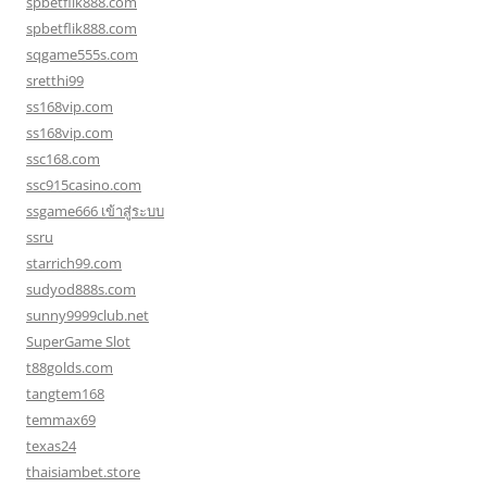
spbetflik888.com
spbetflik888.com
sqgame555s.com
sretthi99
ss168vip.com
ss168vip.com
ssc168.com
ssc915casino.com
ssgame666 เข้าสู่ระบบ
ssru
starrich99.com
sudyod888s.com
sunny9999club.net
SuperGame Slot
t88golds.com
tangtem168
temmax69
texas24
thaisiambet.store