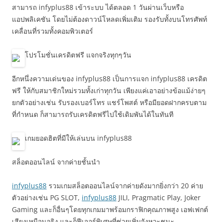
สามารถ infyplus88 เข้าระบบ ได้ตลอด 1 วันผ่านเว็บหรือ
แอปพลิเคชัน โดยไม่ต้องดาวน์โหลดเพิ่มเติม รองรับทั้งบนโทรศัพท์
เคลื่อนที่รวมทั้งคอมพิวเตอร์
โปรโมชั่นเครดิตฟรี แจกจริงทุกๆวัน
อีกหนึ่งความเด่นของ infyplus88 เป็นการแจก infyplus88 เครดิต
ฟรี ให้กับสมาชิกใหม่รวมทั้งเก่าทุกวัน เพียงแค่เอาอย่างข้อแม้ง่ายๆ
ยกตัวอย่างเช่น รับรองเบอร์โทร แชร์โพสต์ หรือมียอดฝากครบตาม
ที่กำหนด ก็สามารถรับเครดิตฟรีไปใช้เดิมพันได้ในทันที
เกมยอดฮิตที่มีให้เล่นบน infyplus88
สล็อตออนไลน์ จากค่ายชั้นนำ
infyplus88
รวมเกมสล็อตออนไลน์จากค่ายดังมากยิ่งกว่า 20 ค่าย
ตัวอย่างเช่น PG SLOT,
infyplus88
JILI, Pragmatic Play, Joker
Gaming และก็อื่นๆโดยทุกเกมมาพร้อมกราฟิกคุณภาพสูง เอฟเฟกต์
เสียงเหมือนจริง และก็ฟีเจอร์พิเศษที่ช่วยเพิ่มจังหวะชนะ