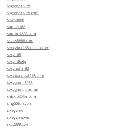
sagame168th
sagame168th.com
sawan888
sbobet168
sbotop1688.com
sclass8888.com
sexxybet168-casino.com
sexy168
sexy168vip
sexyauto168
sexybaccarat168.com
sexygame1688
sexygameplus.me
shinobi24hr.com
sing55fun.com
six9game
six9game.win
sky2899.com