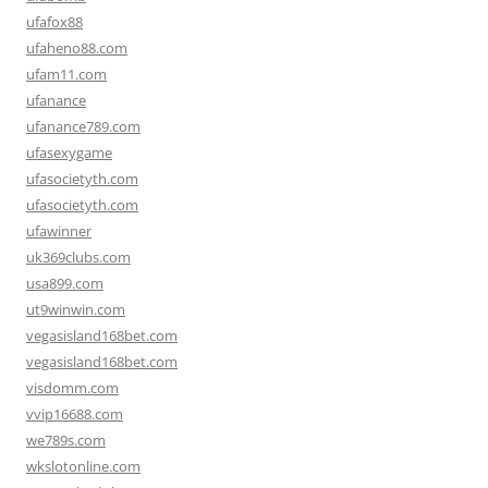
ufafox88
ufaheno88.com
ufam11.com
ufanance
ufanance789.com
ufasexygame
ufasocietyth.com
ufasocietyth.com
ufawinner
uk369clubs.com
usa899.com
ut9winwin.com
vegasisland168bet.com
vegasisland168bet.com
visdomm.com
vvip16688.com
we789s.com
wkslotonline.com