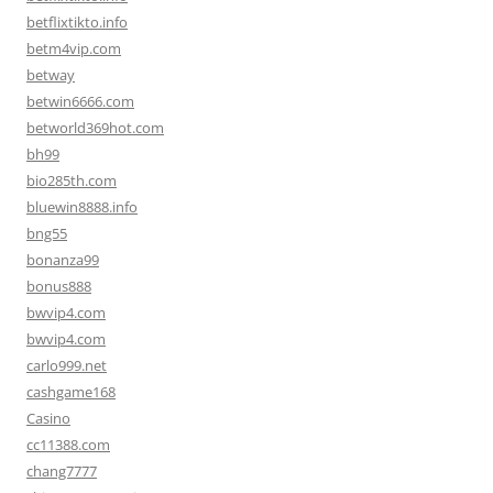
betflixtikto.info
betm4vip.com
betway
betwin6666.com
betworld369hot.com
bh99
bio285th.com
bluewin8888.info
bng55
bonanza99
bonus888
bwvip4.com
bwvip4.com
carlo999.net
cashgame168
Casino
cc11388.com
chang7777