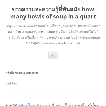
ข่าวสารและความรู้ที่ทันสมัย how
many bowls of soup in a quart
https://dailion.com ข่าวออนไลน์ที่ให้ข้อมูลและความรู้ทันสมัยในหลาก
หลายด้าน เราเสนอข่าวสารและบทความที่น่าสนใจเกี่ยวกับเทคโนโลยี
การบันเทิง และเรื่องอื่น ๆ ที่คุณอาจสนใจ มาร่วมเรียนรู้และอัพเดทข้อมูล
กับเราทุกวัน how many bowls in a quart
ข้าม
เมนู
ไป
ยัง
เนื้อหา
คลังเก็บหมวดหมู่:
BAJ88THB
baj88thb
baj88thb เว็บพนันออนไลน์ สล็อตออนไลน์เว็บ