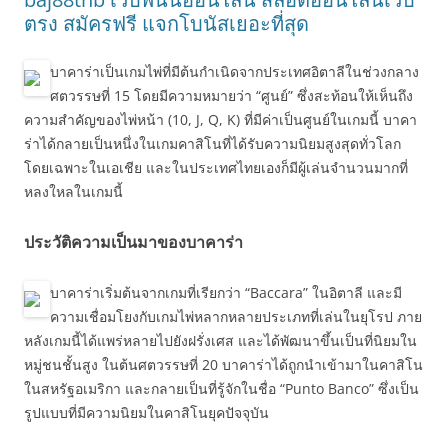
ตรง สมัครฟรี แจกโบนัสเยอะที่สุด
บาคาร่าเป็นเกมไพ่ที่มีต้นกำเนิดจากประเทศอิตาลีในช่วงกลาง
ศตวรรษที่ 15 โดยมีความหมายว่า “ศูนย์” ซึ่งสะท้อนให้เห็นถึง
ความสำคัญของไพ่หน้า (10, J, Q, K) ที่มีค่าเป็นศูนย์ในเกมนี้ บาคา
ร่าได้กลายเป็นหนึ่งในเกมคาสิโนที่ได้รับความนิยมสูงสุดทั่วโลก
โดยเฉพาะในเอเชีย และในประเทศไทยเองก็มีผู้เล่นจำนวนมากที่
หลงใหลในเกมนี้
ประวัติความเป็นมาของบาคาร่า
บาคาร่าเริ่มต้นจากเกมที่เรียกว่า “Baccara” ในอิตาลี และมี
ความเชื่อมโยงกับเกมไพ่หลากหลายประเภทที่เล่นในยุโรป ภาย
หลังเกมนี้ได้แพร่หลายไปยังฝรั่งเศส และได้พัฒนาขึ้นเป็นที่นิยมใน
หมู่ชนชั้นสูง ในต้นศตวรรษที่ 20 บาคาร่าได้ถูกนำเข้ามาในคาสิโน
ในสหรัฐอเมริกา และกลายเป็นที่รู้จักในชื่อ “Punto Banco” ซึ่งเป็น
รูปแบบที่มีความนิยมในคาสิโนยุคปัจจุบัน