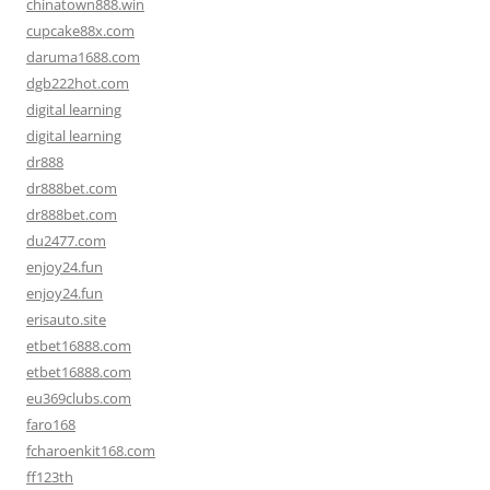
chinatown888.win
cupcake88x.com
daruma1688.com
dgb222hot.com
digital learning
digital learning
dr888
dr888bet.com
dr888bet.com
du2477.com
enjoy24.fun
enjoy24.fun
erisauto.site
etbet16888.com
etbet16888.com
eu369clubs.com
faro168
fcharoenkit168.com
ff123th