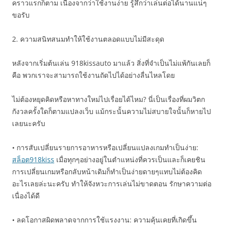
คราวแรกก็ตาม เนื่องจากว่าใช้งานง่าย รู้สึกว่าเล่นต่อได้นานแน่ๆ
ขอรับ
2. ความสนิทสนมทำให้ใช้งานตลอดแบบไม่มีสะดุด
หลังจากเริ่มต้นเล่น 918kissauto มาแล้ว สิ่งที่จำเป็นไม่แพ้กันเลยก็
คือ พวกเราจะสามารถใช้งานถัดไปได้อย่างลื่นไหลโดย
ไม่ต้องหยุดคิดหรือหาทางใหม่ไปเรื่อยได้ไหม? นี่เป็นเรื่องที่ผมวิตก
กังวลครั้งใดก็ตามแปลงเว็บ แม้กระนั้นความไม่สบายใจนั้นก็หายไป
เลยนะครับ
• การสับเปลี่ยนรายการอาหารหรือเปลี่ยนแปลงเกมทำเป็นง่าย:
สล็อต918kiss
เมื่อทุกๆอย่างอยู่ในตำแหน่งที่ควรเป็นและก็เคยชิน
การเปลี่ยนเกมหรือกลับหน้าเดิมก็ทำเป็นง่ายดายๆแทบไม่ต้องคิด
อะไรเลยล่ะนะครับ ทำให้จังหวะการเล่นไม่ขาดตอน รักษาความต่อ
เนื่องได้ดี
• ลดโอกาสผิดพลาดจากการใช้แรงงาน: ความคุ้นเคยที่เกิดขึ้น