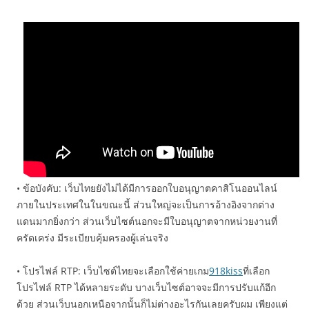
• ข้อบังคับ: เว็บไทยยังไม่ได้มีการออกใบอนุญาตคาสิโนออนไลน์
ภายในประเทศในในขณะนี้ ส่วนใหญ่จะเป็นการอ้างอิงจากต่าง
แดนมากยิ่งกว่า ส่วนเว็บไซต์นอกจะมีใบอนุญาตจากหน่วยงานที่
ครัดเคร่ง มีระเบียบคุ้มครองผู้เล่นจริง
• โปรไฟล์ RTP: เว็บไซต์ไทยจะเลือกใช้ค่ายเกม
918kiss
ที่เลือก
โปรไฟล์ RTP ได้หลายระดับ บางเว็บไซต์อาจจะมีการปรับแก้อีก
ด้วย ส่วนเว็บนอกเหนือจากนั้นก็ไม่ต่างอะไรกันเลยครับผม เพียงแต่