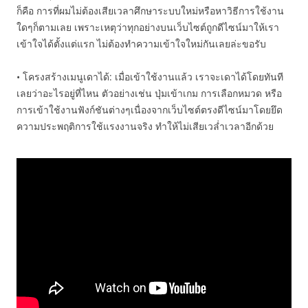
ก็คือ การที่ผมไม่ต้องเสียเวลาศึกษาระบบใหม่หรือหาวิธีการใช้งาน
ใดๆก็ตามเลย เพราะเหตุว่าทุกอย่างบนเว็บไซต์ถูกดีไซน์มาให้เรา
เข้าใจได้ตั้งแต่แรก ไม่ต้องทำความเข้าใจใหม่กันเลยล่ะขอรับ
• โครงสร้างเมนูเดาได้: เมื่อเข้าใช้งานแล้ว เราจะเดาได้โดยทันที
เลยว่าอะไรอยู่ที่ไหน ตัวอย่างเช่น ปุ่มเข้าเกม การเลือกหมวด หรือ
การเข้าใช้งานฟังก์ชันต่างๆเนื่องจากเว็บไซต์ตรงดีไซน์มาโดยยึด
ความประพฤติการใช้แรงงานจริง ทำให้ไม่เสียเวล่ำเวลาอีกด้วย