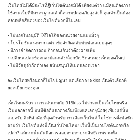
เว็บไทยไม่ได้มีอะไรที่สู้เว็บไซต์นอกมิได้ เพียงแต่ว่า แม้คุณต้องการ
ใช้งานเว็บที่มีมาตรฐานแล้วก็ความปลอดภัยสูงล่ะก็ คุณจำเป็นต้อง
หลบหลีกสีแดงของเว็บไซต์พวกนี้ไปเลย!
• ไม่บอกใบอนุมัติ ใช้โลโก้ของหน่วยงานแบบมั่วๆ
• โปรโมชั่นแรงมาก แต่ว่าข้อจำกัดสลับซับซ้อนแบบสุดๆ
• มีการจำกัดการถอน ถ้าถอนเกินจำต้องฝากเพิ่ม
• เปลี่ยนแปลงข้อตกลงย้อนหลัง/ล็อกบัญชีตอนมองเห็นยอดใหญ่
• ไม่มีวัสดุจำกัดตัวเอง สนับสนุนให้เบทตลอดเวลา
จะเว็บไทยหรือนอกก็ไม่ใช่ปัญหา แต่เลือก 918kiss เป็นตัวเลือกที่
ยอดเยี่ยมของคุณ
เห็นไหมครับว่า การเล่นเกมกับ 918kiss ไม่ว่าจะเป็นเว็บไทยหรือ
เว็บนอกจากนี้ มันมีข้อดีแตกต่างกันเพียงแค่เล็กๆน้อยๆเพียงแค่นั้น
เลยครับ สิ่งที่สำคัญที่สุดสำหรับการเลือกเว็บไซต์ ไม่ใช่การตั้งข้อซัก
ถามว่า เว็บไซต์แห่งนี้เป็นเว็บไทยไหม? เว็บนี้เป็นเว็บไซต์นอกหรือ
เปล่า? แม้กระนั้นมันคือการสอบถามหาประสิทธิภาพรวมทั้ง