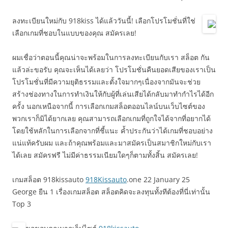
ลงทะเบียนใหม่กับ 918kiss ได้แล้ววันนี้! เลือกโปรโมชั่นที่ใช่
เลือกเกมที่ชอบในแบบของคุณ สมัครเลย!
ผมเชื่อว่าตอนนี้คุณน่าจะพร้อมในการลงทะเบียนกับเรา สล็อต กัน
แล้วล่ะขอรับ คุณจะเห็นได้เลยว่า โปรโมชั่นคืนยอดเสียของเราเป็น
โปรโมชั่นที่มีความยุติธรรมและตั้งใจมากๆเนื่องจากมันจะช่วย
สร้างช่องทางในการทำเงินให้กับผู้ที่เล่นเสียได้กลับมาทำกำไรได้อีก
ครั้ง นอกเหนือจากนี้ การเลือกเกมสล็อตออนไลน์บนเว็บไซต์ของ
พวกเราก็มิได้ยากเลย คุณสามารถเลือกเกมที่ถูกใจได้จากที่อยากได้
โดยใช้หลักในการเลือกจากที่ชี้แนะ ค้ำประกันว่าได้เกมที่ชอบอย่าง
แน่แท้ครับผม และถ้าคุณพร้อมและมาสมัครเป็นสมาชิกใหม่กับเรา
ได้เลย สมัครฟรี ไม่มีค่าธรรมเนียมใดๆก็ตามทั้งสิ้น สมัครเลย!
เกมสล็อต 918kissauto
918Kissauto
.one 22 January 25
George ยืน 1 เรื่องเกมสล็อต สล็อตคิดจะลงทุนทั้งทีต้องที่นี่เท่านั้น
Top 3