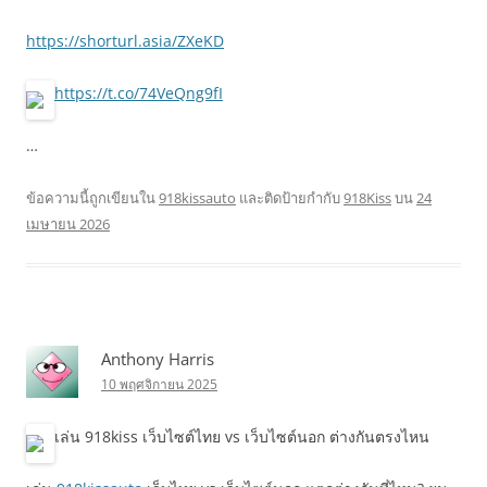
https://shorturl.asia/ZXeKD
https://t.co/74VeQng9fI
…
ข้อความนี้ถูกเขียนใน
918kissauto
และติดป้ายกำกับ
918Kiss
บน
24
เมษายน 2026
Anthony Harris
10 พฤศจิกายน 2025
เล่น 918kiss เว็บไซต์ไทย vs เว็บไซต์นอก ต่างกันตรงไหน