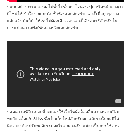
• แบบอย่างการแสดงผลไม่ซ้ำไปซ้ำมา: ไอคอน ปุ่ม หรือหน้าต่างถูก
ดีไซน์ให้เข้าใจง่ายแบบไม่ซ้ำซ้อนเลยล่ะครับ และก็เมื่อทุกๆอย่าง
แจ่มแจ้ง มันก็ทำให้เราไม่ต้องเสียเวลาและก็เสียสมาธิสำหรับใน
การแปลความฟังก์ชันต่างๆอีกเลยล่ะครับ
• ลดความรู้สึกแปลกที่: ผมเคยใช้เว็บไซต์สล็อตอื่นมาก่อน จนถึงมา
พบกับ สล็อต918kiss ซึ่งเป็นเว็บใหม่สำหรับผม แม้กระนั้นผมมิได้
คิดว่าจะต้องปรับพฤติกรรมอะไรเลยล่ะครับ แม้จะเป็นการใช้งาน