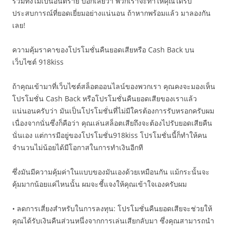
รวมทั้งไม่เป็นอันตราย บอกเลยว่า พวกเราจะทำให้คุณได้รับ
ประสบการณ์ที่ยอดเยี่ยมอย่างแน่นอน ถ้าหากพร้อมแล้ว มาลองกัน
เลย!
ความคุ้มราคาของโปรโมชั่นคืนยอดเสียหรือ Cash Back บน
เว็บไซต์ 918kiss
ถ้าคุณเข้ามาที่เว็บไซต์สล็อตออนไลน์ของพวกเรา คุณคงจะมองเห็น
โปรโมชั่น Cash Back หรือโปรโมชั่นคืนยอดเสียของเราแล้ว
แน่นอนครับว่า มันเป็นโปรโมชั่นที่ไม่มีใครต้องการรับหรอกครับผม
เนื่องจากนั่นซึ่งก็คือว่า คุณเล่นสล็อตเสียถึงจะต้องไปรับยอดเสียคืน
นั่นเอง แต่การมีอยู่ของโปรโมชั่น918kiss โปรโมชั่นนี้ก็ทำให้คน
จำนวนไม่น้อยได้มีโอกาสในการทำเงินอีกที
ซึ่งมันมีความคุ้มค่าในแบบของมันเองด้วยเหมือนกัน แม้กระนั้นจะ
คุ้มมากน้อยแค่ไหนนั้น ผมจะชี้แจงให้คุณเข้าใจเองครับผม
• ลดการเสี่ยงสำหรับในการลงทุน: โปรโมชั่นคืนยอดเสียจะช่วยให้
คุณได้รับเงินคืนส่วนหนึ่งจากการเล่นเสียกลับมา ซึ่งคุณสามารถนำ