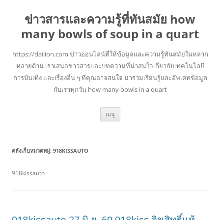
ข่าวสารและความรู้ที่ทันสมัย how
many bowls of soup in a quart
https://dailion.com ข่าวออนไลน์ที่ให้ข้อมูลและความรู้ทันสมัยในหลาก
หลายด้าน เราเสนอข่าวสารและบทความที่น่าสนใจเกี่ยวกับเทคโนโลยี
การบันเทิง และเรื่องอื่น ๆ ที่คุณอาจสนใจ มาร่วมเรียนรู้และอัพเดทข้อมูล
กับเราทุกวัน how many bowls in a quart
ข้าม
เมนู
ไป
ยัง
เนื้อหา
คลังเก็บหมวดหมู่:
918KISSAUTO
918kissauto
918kissauto 27 มิ.ย. 69 918kiss ลิขสิทธิ์แท้