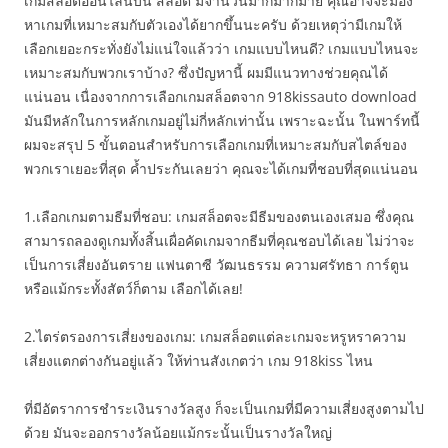
เกมสล็อตออนไลน์บน สล็อต มีจำนวนมากมากมาย คุณอาจจะมอง
หาเกมที่เหมาะสมกับตัวเองได้ยากขึ้นนะครับ ด้วยเหตุว่ามีเกมให้
เลือกเยอะกระทั่งยังไม่แน่ใจแล้วว่า เกมแบบไหนดี? เกมแบบไหนจะ
เหมาะสมกับพวกเราบ้าง? ซึ่งปัญหานี้ ผมมีแนวทางช่วยคุณได้
แน่นอน เนื่องจากการเลือกเกมสล็อตจาก 918kissauto download
มันมีหลักในการหลักเกมอยู่ไม่กี่หลักเท่านั้น เพราะฉะนั้น ในพาร์ทนี้
ผมจะสรุป 5 ขั้นตอนสำหรับการเลือกเกมที่เหมาะสมกับสไตล์ของ
พวกเราเยอะที่สุด ค้ำประกันเลยว่า คุณจะได้เกมที่ชอบที่สุดแน่นอน
1.เลือกเกมตามธีมที่ชอบ: เกมสล็อตจะมีธีมของตนเองเสมอ ซึ่งคุณ
สามารถลองดูเกมทั้งสิ้นเผื่อคัดเกมจากธีมที่คุณชอบได้เลย ไม่ว่าจะ
เป็นการเสี่ยงอันตราย แฟนตาซี วัฒนธรรม ความศรัทธา การ์ตูน
หรือแม้กระทั้งสัตว์ก็ตาม เลือกได้เลย!
2.ไตร่ตรองการเสี่ยงของเกม: เกมสล็อตแต่ละเกมจะหรูหราความ
เสี่ยงแตกต่างกันอยู่แล้ว ให้ท่านสังเกตว่า เกม 918kiss ไหน
ที่มีอัตราการชำระเงินรางวัลสูง ก็จะเป็นเกมที่มีความเสี่ยงสูงตามไป
ด้วย มันจะออกรางวัลน้อยแม้กระนั้นเป็นรางวัลใหญ่