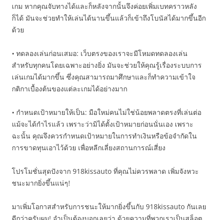
เกม หากคุณจับทางได้และก็หลังจากนั้นจึงค่อยเพิ่มเบทคราวหลัง
ก็ได้ มันจะช่วยทำให้เล่นได้นานขึ้นแล้วก็เข้าถึงโบนัสได้มากขึ้นอีก
ด้วย
• ทดลองเล่นก่อนเสมอ: เว็บตรงของเราจะมีโหมดทดลองเล่น
สำหรับทุกคนโดยเฉพาะอย่างยิ่ง มันจะช่วยให้คุณรู้เรื่องระบบการ
เล่นเกมได้มากขึ้น ซึ่งคุณสามารถมาศึกษาและก็ทำความเข้าใจ
กติกาเบื้องต้นของแต่ละเกมได้อย่างมาก
• กำหนดเป้าหมายให้เป็น: มือใหม่คนไม่ใช่น้อยพลาดตรงที่เล่นต่อ
แม้จะได้กำไรแล้ว เพราะว่ามิได้ตั้งเป้าหมายก่อนนั่นเอง เพราะ
ฉะนั้น คุณจึงควรกำหนดเป้าหมายในการทำเงินหรือข้อจำกัดใน
การขาดทุนเอาไว้ด้วย เพื่อหลีกเลี่ยงสถานการณ์เสี่ยง
โปรโมชั่นสุดปังจาก 918kissauto ที่คุณไม่ควรพลาด เพิ่มจังหวะ
ชนะมากยิ่งขึ้นแน่ๆ!
มาเพิ่มโอกาสสำหรับการชนะให้มากยิ่งขึ้นกับ 918kissauto กันเลย
ดีกว่าครับผม! จำเป็นต้องบอกเลยว่า ด้วยความที่พวกเราเป็นสล็อต