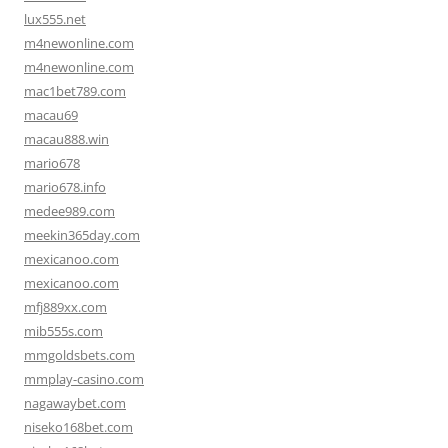
lux555.net
m4newonline.com
m4newonline.com
mac1bet789.com
macau69
macau888.win
mario678
mario678.info
medee989.com
meekin365day.com
mexicanoo.com
mexicanoo.com
mfj889xx.com
mib555s.com
mmgoldsbets.com
mmplay-casino.com
nagawaybet.com
niseko168bet.com