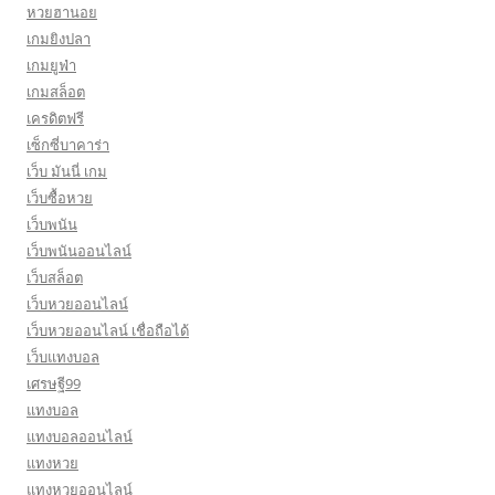
หวยฮานอย
เกมยิงปลา
เกมยูฟ่า
เกมสล็อต
เครดิตฟรี
เซ็กซี่บาคาร่า
เว็บ มันนี่ เกม
เว็บซื้อหวย
เว็บพนัน
เว็บพนันออนไลน์
เว็บสล็อต
เว็บหวยออนไลน์
เว็บหวยออนไลน์ เชื่อถือได้
เว็บแทงบอล
เศรษฐี99
แทงบอล
แทงบอลออนไลน์
แทงหวย
แทงหวยออนไลน์