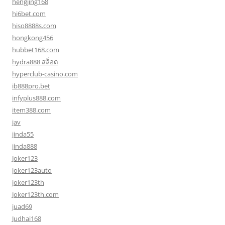
hengjing168
hi6bet.com
hiso8888s.com
hongkong456
hubbet168.com
hydra888 สล็อต
hyperclub-casino.com
ib888pro.bet
infyplus888.com
item388.com
jav
jinda55
jinda888
Joker123
joker123auto
joker123th
Joker123th.com
juad69
Judhai168