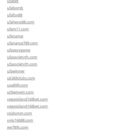
ufabet
ufabomb
ufafox88
ufaheno88.com
ufam11.com
ufanance
ufanance789.com
ufasexygame
ufasocietyth.com
ufasocietyth.com
ufawinner
uk369clubs.com
usa899.com
ut9winwin.com
vegasisland168bet.com
vegasisland168bet.com
visdomm.com
vvip16688.com
we789s.com