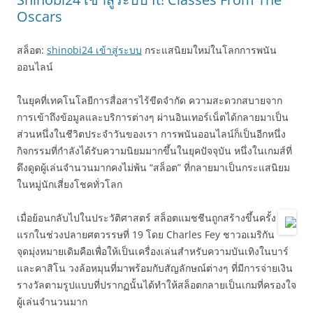
Oscars
สล็อต:
shinobi24 เข้าสู่ระบบ
กระแสนิยมใหม่ในโลกการพนัน
ออนไลน์
ในยุคที่เทคโนโลยีการสื่อสารไร้ขีดจำกัด ความสะดวกสบายจาก
การเข้าถึงข้อมูลและบริการต่างๆ ผ่านอินเทอร์เน็ตได้กลายมาเป็น
ส่วนหนึ่งในชีวิตประจำวันของเรา การพนันออนไลน์ก็เป็นอีกหนึ่ง
กิจกรรมที่กำลังได้รับความนิยมมากขึ้นในยุคปัจจุบัน หนึ่งในเกมส์ที่
ดึงดูดผู้เล่นจำนวนมากคงไม่พ้น “สล็อต” ที่กลายมาเป็นกระแสนิยม
ในหมู่นักเสี่ยงโชคทั่วโลก
เมื่อย้อนกลับไปในประวัติศาสตร์ สล็อตแมชชีนถูกสร้างขึ้นครั้ง
แรกในช่วงปลายศตวรรษที่ 19 โดย Charles Fey ชาวอเมริกัน
จุดมุ่งหมายเดิมคือเพื่อให้เป็นเครื่องเล่นสำหรับความบันเทิงในบาร์
และคาสิโน วงล้อหมุนที่มาพร้อมกับสัญลักษณ์ต่างๆ ที่มีการจ่ายเงิน
รางวัลตามรูปแบบที่ปรากฏนั้นได้ทำให้สล็อตกลายเป็นเกมที่ครองใจ
ผู้เล่นจำนวนมาก