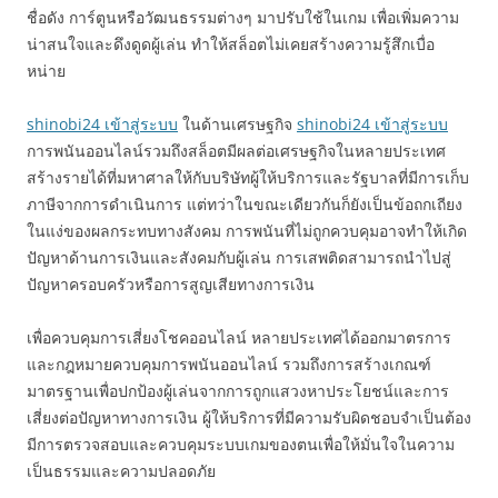
ชื่อดัง การ์ตูนหรือวัฒนธรรมต่างๆ มาปรับใช้ในเกม เพื่อเพิ่มความ
น่าสนใจและดึงดูดผู้เล่น ทำให้สล็อตไม่เคยสร้างความรู้สึกเบื่อ
หน่าย
shinobi24 เข้าสู่ระบบ
ในด้านเศรษฐกิจ
shinobi24 เข้าสู่ระบบ
การพนันออนไลน์รวมถึงสล็อตมีผลต่อเศรษฐกิจในหลายประเทศ
สร้างรายได้ที่มหาศาลให้กับบริษัทผู้ให้บริการและรัฐบาลที่มีการเก็บ
ภาษีจากการดำเนินการ แต่ทว่าในขณะเดียวกันก็ยังเป็นข้อถกเถียง
ในแง่ของผลกระทบทางสังคม การพนันที่ไม่ถูกควบคุมอาจทำให้เกิด
ปัญหาด้านการเงินและสังคมกับผู้เล่น การเสพติดสามารถนำไปสู่
ปัญหาครอบครัวหรือการสูญเสียทางการเงิน
เพื่อควบคุมการเสี่ยงโชคออนไลน์ หลายประเทศได้ออกมาตรการ
และกฎหมายควบคุมการพนันออนไลน์ รวมถึงการสร้างเกณฑ์
มาตรฐานเพื่อปกป้องผู้เล่นจากการถูกแสวงหาประโยชน์และการ
เสี่ยงต่อปัญหาทางการเงิน ผู้ให้บริการที่มีความรับผิดชอบจำเป็นต้อง
มีการตรวจสอบและควบคุมระบบเกมของตนเพื่อให้มั่นใจในความ
เป็นธรรมและความปลอดภัย