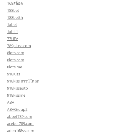
168สล็อต
188bet
188betth
1xbet
1xbit1
77UFA
789pluss.com
8lots.com
8lots.com
8lots.me
918Kiss
918kiss ดาวน์โหลด
918kissauto
918kissme
ABA
ABAGroup2
abbet789.com
acebet789.com
aden168ss.com