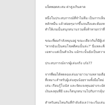
แจ็คพอตสะสม ค่าสูงเกินคาด
หนึ่งในประสบการณ์ที่จำไม่ลืม เป็นการเห
หลักหมื่น แล้วค่อยๆมากขึ้นจนถึงแตะต้องหลั
ทำให้เกมนั้นสนุกสนานรวมทั้งท้าทายกว่าที
ขณะที่ผมกำลังหมุนอยู่ ขณะเดียวกันก็มีผู้เล่
“หากฉันเป็นคนโชคดีคนนั้นล่ะ?” นี่แหละคื
เฉพาะแต่เป็นตัวเงิน แม้กระนั้นยังเป็นควา
ประสบการณ์จากผู้เล่นจริง ufa77
จากที่ผมได้ทดลองเล่นมายาวนานหลายเดือ
ที่เหมาะสำหรับผู้เล่นทุนน้อยรวมทั้งมือให
เล่น เรียนรู้โบนัส และจัดแจงทุนอย่างระม
เงินลงทุนที่มี และก็สนุกสนานไปกับการลุ้น
สำหรับคนไหนกันที่กำลังลังเลว่าจะเริ่มเล่