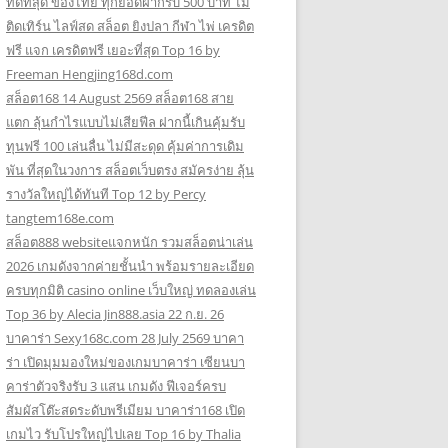
ที่ดีที่สุด ของไทย ทุกยอดฝากรับ 500 บาท ไม่
ติดเทิร์น ไลฟ์สด สล็อต ยิงปลา กีฬา ไพ่ เครดิต
ฟรี แจก เครดิตฟรี เยอะที่สุด Top 16 by
Freeman Hengjing168d.com
สล็อต168 14 August 2569 สล็อต168 สาย
แตก ลุ้นกำไรแบบไม่เสียฟีล ฝากนี้เกินคุ้มรับ
ทุนฟรี 100 เล่นลื่น ไม่มีสะดุด คุ้มค่าการเดิม
พัน ที่สุดในวงการ สล็อตเว็บตรง สมัครง่าย ลุ้น
รางวัลใหญ่ได้ทันที Top 12 by Percy
tangtem168e.com
สล็อต888 websiteแจกหนัก รวมสล็อตน่าเล่น
2026 เกมดังจากค่ายชั้นนำ พร้อมรายละเอียด
ครบทุกมิติ casino online เว็บใหญ่ ทดลองเล่น
Top 36 by Alecia Jin888.asia 22 ก.ย. 26
บาคาร่า Sexy168c.com 28 July 2569 บาคา
ร่า เปิดมุมมองใหม่ของเกมบาคาร่า เซียนบา
คาร่าตัวจริงรับ 3 แสน เกมดัง ฟีเจอร์ครบ
สัมผัสโต๊ะสดระดับพรีเมียม บาคาร่า168 เปิด
เกมไว รับโปรใหญ่ไปเลย Top 16 by Thalia