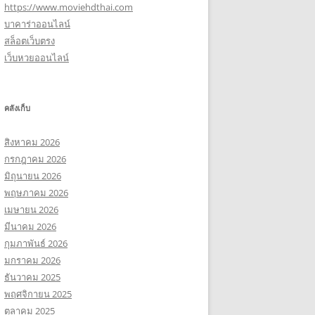
https://www.moviehdthai.com
บาคาร่าออนไลน์
สล็อตเว็บตรง
เว็บหวยออนไลน์
คลังเก็บ
สิงหาคม 2026
กรกฎาคม 2026
มิถุนายน 2026
พฤษภาคม 2026
เมษายน 2026
มีนาคม 2026
กุมภาพันธ์ 2026
มกราคม 2026
ธันวาคม 2025
พฤศจิกายน 2025
ตุลาคม 2025