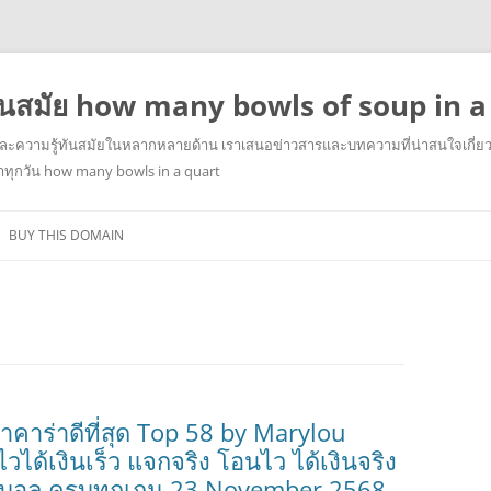
ทันสมัย how many bowls of soup in a
ลและความรู้ทันสมัยในหลากหลายด้าน เราเสนอข่าวสารและบทความที่น่าสนใจเกี่ยวกับเ
าทุกวัน how many bowls in a quart
ข้าม
ไป
BUY THIS DOMAIN
ยัง
เนื้อหา
าร่าดีที่สุด Top 58 by Marylou
ด้เงินเร็ว แจกจริง โอนไว ได้เงินจริง
ทงบอล ครบทุกเกม 23 November 2568