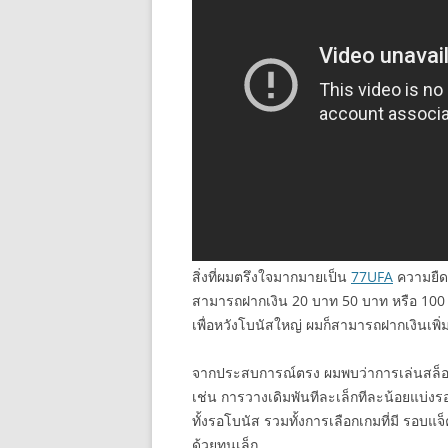
สิ่งที่ผมตรึงใจมากมายเป็น
77UFA
ความยืดห
สามารถฝากเงิน 20 บาท 50 บาท หรือ 100 บ
เพื่อหวังโบนัสใหญ่ ผมก็สามารถฝากเงินเพิ่
จากประสบการณ์ตรง ผมพบว่าการเล่นสล็อตด้
เช่น การวางเดิมพันทีละเล็กทีละน้อยแบ่ง
ทั้งรอโบนัส รวมทั้งการเลือกเกมที่มี รอบแจ
ด้วยทุนเล็ก