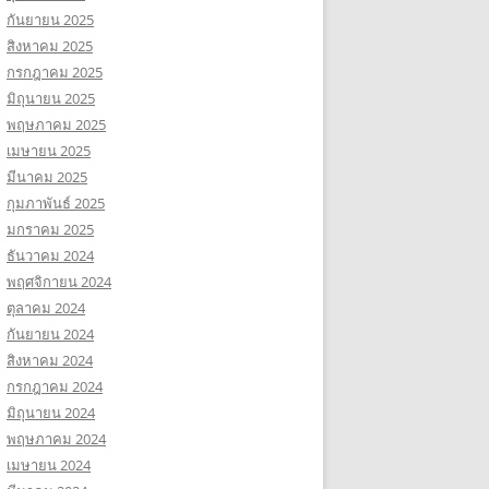
กันยายน 2025
สิงหาคม 2025
กรกฎาคม 2025
มิถุนายน 2025
พฤษภาคม 2025
เมษายน 2025
มีนาคม 2025
กุมภาพันธ์ 2025
มกราคม 2025
ธันวาคม 2024
พฤศจิกายน 2024
ตุลาคม 2024
กันยายน 2024
สิงหาคม 2024
กรกฎาคม 2024
มิถุนายน 2024
พฤษภาคม 2024
เมษายน 2024