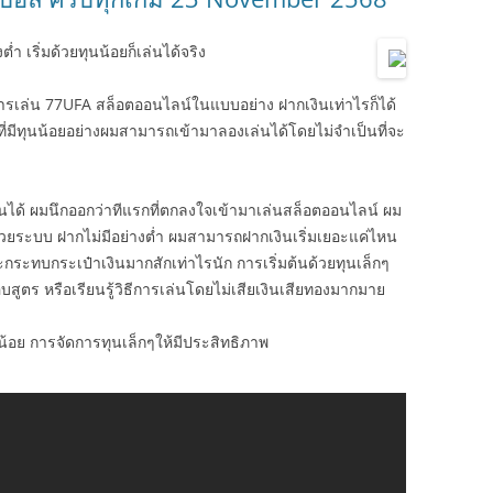
่ำ เริ่มด้วยทุนน้อยก็เล่นได้จริง
รเล่น 77UFA สล็อตออนไลน์ในแบบอย่าง ฝากเงินเท่าไรก็ได้
ห้ผู้ที่มีทุนน้อยอย่างผมสามารถเข้ามาลองเล่นได้โดยไม่จำเป็นที่จะ
สนานได้ ผมนึกออกว่าทีแรกที่ตกลงใจเข้ามาเล่นสล็อตออนไลน์ ผม
นด้วยระบบ ฝากไม่มีอย่างต่ำ ผมสามารถฝากเงินเริ่มเยอะแค่ไหน
ยจะกระทบกระเป๋าเงินมากสักเท่าไรนัก การเริ่มต้นด้วยทุนเล็กๆ
ตร หรือเรียนรู้วิธีการเล่นโดยไม่เสียเงินเสียทองมากมาย
อย การจัดการทุนเล็กๆให้มีประสิทธิภาพ