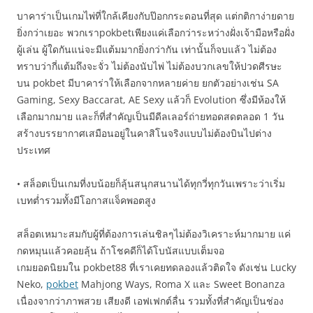
บาคาร่าเป็นเกมไพ่ที่ใกล้เคียงกับป๊อกกระดอนที่สุด แต่กติกาง่ายดาย
ยิ่งกว่าเยอะ พวกเราpokbetเพียงแค่เลือกว่าระหว่างฝั่งเจ้ามือหรือฝั่ง
ผู้เล่น ผู้ใดกันแน่จะมีแต้มมากยิ่งกว่ากัน เท่านั้นก็จบแล้ว ไม่ต้อง
ทราบว่ากี่แต้มถึงจะจั่ว ไม่ต้องนับไพ่ ไม่ต้องบวกเลขให้ปวดศีรษะ
บน pokbet มีบาคาร่าให้เลือกจากหลายค่าย ยกตัวอย่างเช่น SA
Gaming, Sexy Baccarat, AE Sexy แล้วก็ Evolution ซึ่งมีห้องให้
เลือกมากมาย และก็ที่สำคัญเป็นมีดีลเลอร์ถ่ายทอดสดตลอด 1 วัน
สร้างบรรยากาศเสมือนอยู่ในคาสิโนจริงแบบไม่ต้องบินไปต่าง
ประเทศ
• สล็อตเป็นเกมที่งบน้อยก็ลุ้นสนุกสนานได้ทุกวี่ทุกวันเพราะว่าเริ่ม
เบทต่ำรวมทั้งมีโอกาสแจ็คพอตสูง
สล็อตเหมาะสมกับผู้ที่ต้องการเล่นชิลๆไม่ต้องวิเคราะห์มากมาย แค่
กดหมุนแล้วคอยลุ้น ถ้าโชคดีก็ได้โบนัสแบบเต็มจอ
เกมยอดนิยมใน pokbet88 ที่เราเคยทดลองแล้วติดใจ ดังเช่น Lucky
Neko,
pokbet
Mahjong Ways, Roma X และ Sweet Bonanza
เนื่องจากว่าภาพสวย เสียงดี เอฟเฟกต์ลื่น รวมทั้งที่สำคัญเป็นช่อง