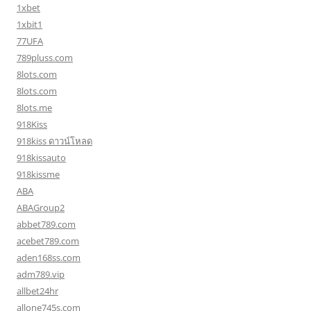
1xbet
1xbit1
77UFA
789pluss.com
8lots.com
8lots.com
8lots.me
918Kiss
918kiss ดาวน์โหลด
918kissauto
918kissme
ABA
ABAGroup2
abbet789.com
acebet789.com
aden168ss.com
adm789.vip
allbet24hr
allone745s.com