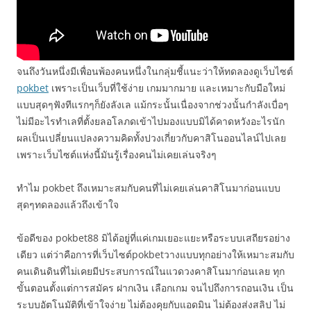
จนถึงวันหนึ่งมีเพื่อนพ้องคนหนึ่งในกลุ่มชี้แนะว่าให้ทดลองดูเว็บไซต์
pokbet
เพราะเป็นเว็บที่ใช้ง่าย เกมมากมาย และเหมาะกับมือใหม่
แบบสุดๆฟังทีแรกๆก็ยังลังเล แม้กระนั้นเนื่องจากช่วงนั้นกำลังเบื่อๆ
ไม่มีอะไรทำเลที่ตั้งยลอโลภดเข้าไปมองแบบมิได้คาดหวังอะไรนัก
ผลเป็นเปลี่ยนแปลงความคิดทั้งปวงเกี่ยวกับคาสิโนออนไลน์ไปเลย
เพราะเว็บไซต์แห่งนี้มันรู้เรื่องคนไม่เคยเล่นจริงๆ
ทำไม pokbet ถึงเหมาะสมกับคนที่ไม่เคยเล่นคาสิโนมาก่อนแบบ
สุดๆทดลองแล้วถึงเข้าใจ
ข้อดีของ pokbet88 มิได้อยู่ที่แค่เกมเยอะแยะหรือระบบเสถียรอย่าง
เดียว แต่ว่าคือการที่เว็บไซต์pokbetวางแบบทุกอย่างให้เหมาะสมกับ
คนเดินดินที่ไม่เคยมีประสบการณ์ในแวดวงคาสิโนมาก่อนเลย ทุก
ขั้นตอนตั้งแต่การสมัคร ฝากเงิน เลือกเกม จนไปถึงการถอนเงิน เป็น
ระบบอัตโนมัติที่เข้าใจง่าย ไม่ต้องคุยกับแอดมิน ไม่ต้องส่งสลิป ไม่