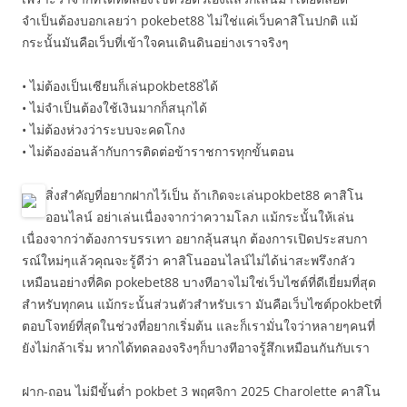
จำเป็นต้องบอกเลยว่า pokebet88 ไม่ใช่แค่เว็บคาสิโนปกติ แม้
กระนั้นมันคือเว็บที่เข้าใจคนเดินดินอย่างเราจริงๆ
• ไม่ต้องเป็นเซียนก็เล่นpokbet88ได้
• ไม่จำเป็นต้องใช้เงินมากก็สนุกได้
• ไม่ต้องห่วงว่าระบบจะคดโกง
• ไม่ต้องอ่อนล้ากับการติดต่อข้าราชการทุกขั้นตอน
สิ่งสำคัญที่อยากฝากไว้เป็น ถ้าเกิดจะเล่นpokbet88 คาสิโน
ออนไลน์ อย่าเล่นเนื่องจากว่าความโลภ แม้กระนั้นให้เล่น
เนื่องจากว่าต้องการบรรเทา อยากลุ้นสนุก ต้องการเปิดประสบกา
รณ์ใหม่ๆแล้วคุณจะรู้ดีว่า คาสิโนออนไลน์ไม่ได้น่าสะพรึงกลัว
เหมือนอย่างที่คิด pokebet88 บางทีอาจไม่ใช่เว็บไซต์ที่ดีเยี่ยมที่สุด
สำหรับทุกคน แม้กระนั้นส่วนตัวสำหรับเรา มันคือเว็บไซต์pokbetที่
ตอบโจทย์ที่สุดในช่วงที่อยากเริ่มต้น และก็เรามั่นใจว่าหลายๆคนที่
ยังไม่กล้าเริ่ม หากได้ทดลองจริงๆก็บางทีอาจรู้สึกเหมือนกันกับเรา
ฝาก-ถอน ไม่มีขั้นต่ำ pokbet 3 พฤศจิกา 2025 Charolette คาสิโน