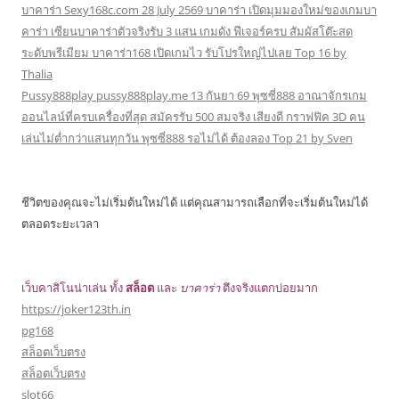
บาคาร่า Sexy168c.com 28 July 2569 บาคาร่า เปิดมุมมองใหม่ของเกมบา
คาร่า เซียนบาคาร่าตัวจริงรับ 3 แสน เกมดัง ฟีเจอร์ครบ สัมผัสโต๊ะสด
ระดับพรีเมียม บาคาร่า168 เปิดเกมไว รับโปรใหญ่ไปเลย Top 16 by
Thalia
Pussy888play pussy888play.me 13 กันยา 69 พุซซี่888 อาณาจักรเกม
ออนไลน์ที่ครบเครื่องที่สุด สมัครรับ 500 สมจริง เสียงดี กราฟฟิค 3D คน
เล่นไม่ต่ำกว่าแสนทุกวัน พุซซี่888 รอไม่ได้ ต้องลอง Top 21 by Sven
ชีวิตของคุณจะไม่เริ่มต้นใหม่ได้ แต่คุณสามารถเลือกที่จะเริ่มต้นใหม่ได้
ตลอดระยะเวลา
เว็บคาสิโนน่าเล่น ทั้ง
สล็อต
และ
บาคาร่า
ตึงจริงแตกบ่อยมาก
https://joker123th.in
pg168
สล็อตเว็บตรง
สล็อตเว็บตรง
slot66