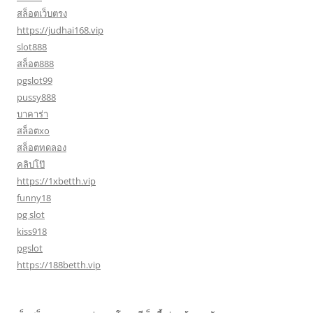
สล็อตเว็บตรง
https://judhai168.vip
slot888
สล็อต888
pgslot99
pussy888
บาคาร่า
สล็อตxo
สล็อตทดลอง
คลิปโป๊
https://1xbetth.vip
funny18
pg slot
kiss918
pgslot
https://188betth.vip