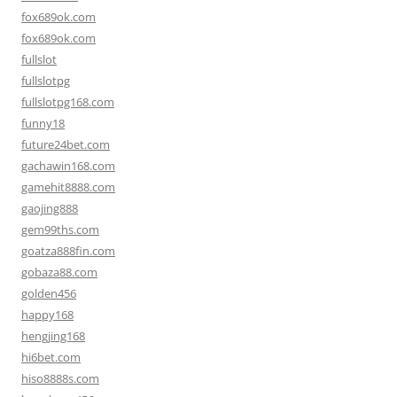
fox689ok.com
fox689ok.com
fullslot
fullslotpg
fullslotpg168.com
funny18
future24bet.com
gachawin168.com
gamehit8888.com
gaojing888
gem99ths.com
goatza888fin.com
gobaza88.com
golden456
happy168
hengjing168
hi6bet.com
hiso8888s.com