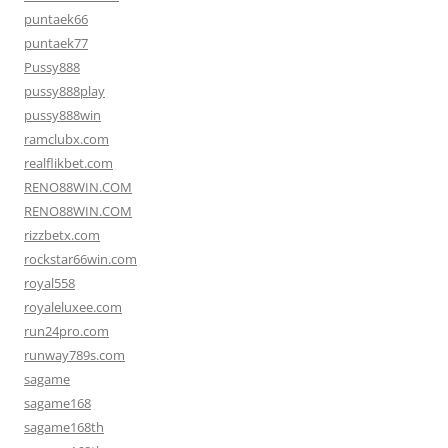
puntaek66
puntaek77
Pussy888
pussy888play
pussy888win
ramclubx.com
realflikbet.com
RENO88WIN.COM
RENO88WIN.COM
rizzbetx.com
rockstar66win.com
royal558
royaleluxee.com
run24pro.com
runway789s.com
sagame
sagame168
sagame168th