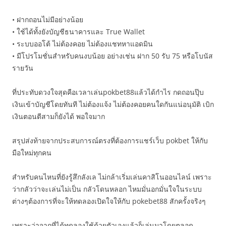
• ฝากถอนไม่มีอย่างน้อย
• ใช้ได้ทั้งยังบัญชีธนาคารและ True Wallet
• ระบบออโต้ ไม่ต้องคอย ไม่ต้องแชทหาแอดมิน
• มีโปรโมชั่นสำหรับคนงบน้อย อย่างเช่น ฝาก 50 รับ 75 หรือโบนัส
รายวัน
ที่ประทับดวงใจสุดคือเวลาเล่นpokbet88แล้วได้กำไร กดถอนปุ๊บ
เงินเข้าบัญชีโดยทันที ไม่ต้องแจ้ง ไม่ต้องคอยคนใดกันแน่อนุมัติ เบิก
เงินตอนตีสามก็ยังได้ พอใจมาก
สรุปส่งท้ายจากประสบการณ์ตรงที่ต้องการแชร์เว็บ pokbet ให้กับ
มือใหม่ทุกคน
สำหรับคนไหนที่ยังรู้สึกลังเล ไม่กล้าเริ่มเล่นคาสิโนออนไลน์ เพราะ
ว่ากลัวว่าจะเล่นไม่เป็น กลัวโดนหลอก ไหมมั่นอกมั่นใจในระบบ
ต่างๆต้องการที่จะให้ทดลองเปิดใจให้กับ pokebet88 สักครั้งจริงๆ
เพราะว่าจากที่ได้ทดลองใช้ด้วยตัวเองแล้วก็เล่นมาโดยตลอด