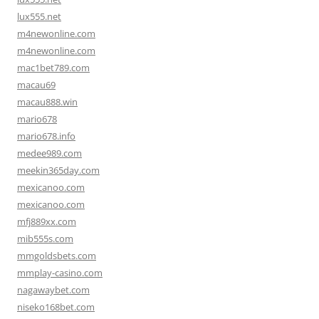
lux555.net
m4newonline.com
m4newonline.com
mac1bet789.com
macau69
macau888.win
mario678
mario678.info
medee989.com
meekin365day.com
mexicanoo.com
mexicanoo.com
mfj889xx.com
mib555s.com
mmgoldsbets.com
mmplay-casino.com
nagawaybet.com
niseko168bet.com