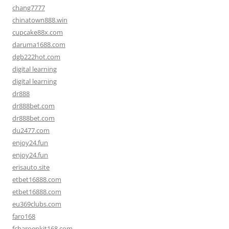
chang7777
chinatown888.win
cupcake88x.com
daruma1688.com
dgb222hot.com
digital learning
digital learning
dr888
dr888bet.com
dr888bet.com
du2477.com
enjoy24.fun
enjoy24.fun
erisauto.site
etbet16888.com
etbet16888.com
eu369clubs.com
faro168
fcharoenkit168.com