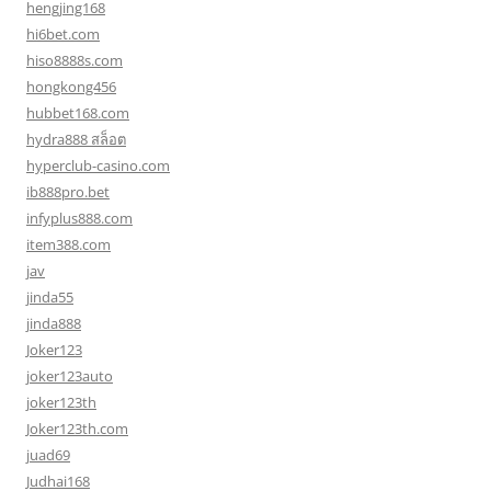
hengjing168
hi6bet.com
hiso8888s.com
hongkong456
hubbet168.com
hydra888 สล็อต
hyperclub-casino.com
ib888pro.bet
infyplus888.com
item388.com
jav
jinda55
jinda888
Joker123
joker123auto
joker123th
Joker123th.com
juad69
Judhai168