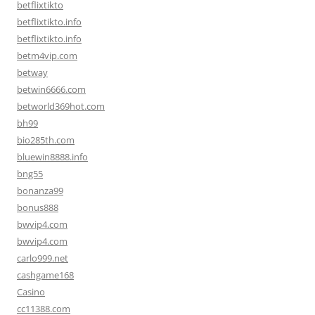
betflixtikto
betflixtikto.info
betflixtikto.info
betm4vip.com
betway
betwin6666.com
betworld369hot.com
bh99
bio285th.com
bluewin8888.info
bng55
bonanza99
bonus888
bwvip4.com
bwvip4.com
carlo999.net
cashgame168
Casino
cc11388.com