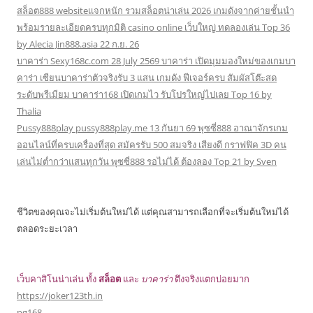
สล็อต888 websiteแจกหนัก รวมสล็อตน่าเล่น 2026 เกมดังจากค่ายชั้นนำ
พร้อมรายละเอียดครบทุกมิติ casino online เว็บใหญ่ ทดลองเล่น Top 36
by Alecia Jin888.asia 22 ก.ย. 26
บาคาร่า Sexy168c.com 28 July 2569 บาคาร่า เปิดมุมมองใหม่ของเกมบา
คาร่า เซียนบาคาร่าตัวจริงรับ 3 แสน เกมดัง ฟีเจอร์ครบ สัมผัสโต๊ะสด
ระดับพรีเมียม บาคาร่า168 เปิดเกมไว รับโปรใหญ่ไปเลย Top 16 by
Thalia
Pussy888play pussy888play.me 13 กันยา 69 พุซซี่888 อาณาจักรเกม
ออนไลน์ที่ครบเครื่องที่สุด สมัครรับ 500 สมจริง เสียงดี กราฟฟิค 3D คน
เล่นไม่ต่ำกว่าแสนทุกวัน พุซซี่888 รอไม่ได้ ต้องลอง Top 21 by Sven
ชีวิตของคุณจะไม่เริ่มต้นใหม่ได้ แต่คุณสามารถเลือกที่จะเริ่มต้นใหม่ได้
ตลอดระยะเวลา
เว็บคาสิโนน่าเล่น ทั้ง
สล็อต
และ
บาคาร่า
ตึงจริงแตกบ่อยมาก
https://joker123th.in
pg168