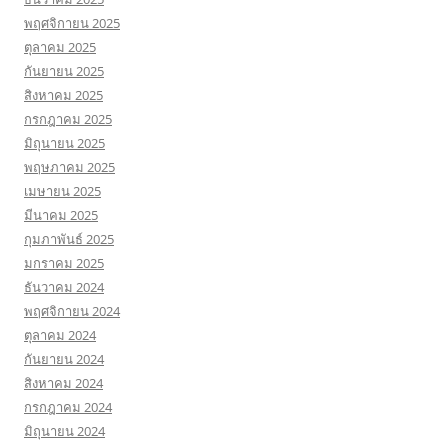
พฤศจิกายน 2025
ตุลาคม 2025
กันยายน 2025
สิงหาคม 2025
กรกฎาคม 2025
มิถุนายน 2025
พฤษภาคม 2025
เมษายน 2025
มีนาคม 2025
กุมภาพันธ์ 2025
มกราคม 2025
ธันวาคม 2024
พฤศจิกายน 2024
ตุลาคม 2024
กันยายน 2024
สิงหาคม 2024
กรกฎาคม 2024
มิถุนายน 2024