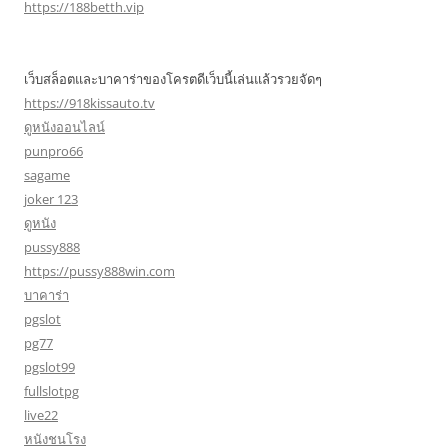
https://188betth.vip
เว็บสล็อตและบาคาร่าของโครตดีเว็บนี้เล่นแล้วรวยจัดๆ
https://918kissauto.tv
ดูหนังออนไลน์
punpro66
sagame
joker 123
ดูหนัง
pussy888
https://pussy888win.com
บาคาร่า
pgslot
pg77
pgslot99
fullslotpg
live22
หนังชนโรง