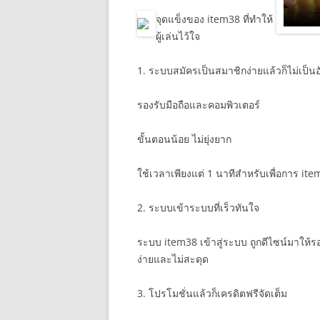
จุดแข็งของ item38 ที่ทำให้
ผู้เล่นไว้ใจ
1. ระบบสมัครเป็นสมาชิกง่ายแล้วก็ไม่เป็น
รองรับมือถือและคอมพิวเตอร์
ขั้นตอนน้อย ไม่ยุ่งยาก
ใช้เวลาเพียงแต่ 1 นาทีสำหรับเพื่อการ it
2. ระบบเข้าระบบที่เร็วทันใจ
ระบบ item38 เข้าสู่ระบบ ถูกดีไซน์มาให้รอ
ง่ายและไม่สะดุด
3. โปรโมชั่นแล้วก็เครดิตฟรีจัดเต็ม