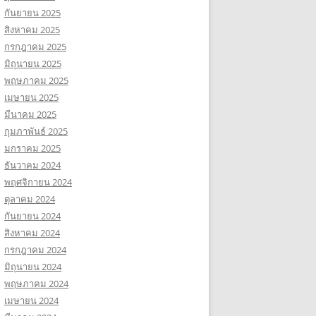
กันยายน 2025
สิงหาคม 2025
กรกฎาคม 2025
มิถุนายน 2025
พฤษภาคม 2025
เมษายน 2025
มีนาคม 2025
กุมภาพันธ์ 2025
มกราคม 2025
ธันวาคม 2024
พฤศจิกายน 2024
ตุลาคม 2024
กันยายน 2024
สิงหาคม 2024
กรกฎาคม 2024
มิถุนายน 2024
พฤษภาคม 2024
เมษายน 2024