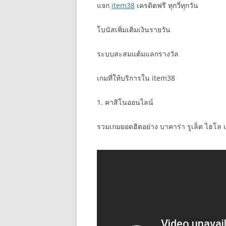
แจก
item38
เครดิตฟรี ทุกวี่ทุกวัน
โบนัสเพิ่มเติมเงินรายวัน
ระบบสะสมแต้มแลกรางวัล
เกมที่ให้บริการใน item38
1. คาสิโนออนไลน์
รวมเกมยอดฮิตอย่าง บาคาร่า รูเล็ต ไฮโล 