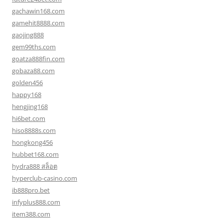
gachawin168.com
gamehit8888.com
gaojing888
gem99ths.com
goatza888fin.com
gobaza88.com
golden456
happy168
hengjing168
hi6bet.com
hiso8888s.com
hongkong456
hubbet168.com
hydra888 สล็อต
hyperclub-casino.com
ib888pro.bet
infyplus888.com
item388.com