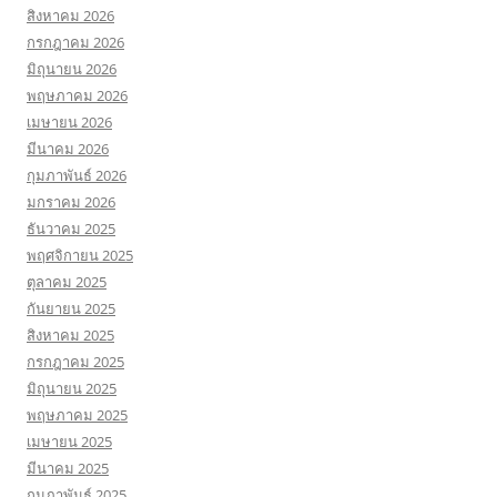
สิงหาคม 2026
กรกฎาคม 2026
มิถุนายน 2026
พฤษภาคม 2026
เมษายน 2026
มีนาคม 2026
กุมภาพันธ์ 2026
มกราคม 2026
ธันวาคม 2025
พฤศจิกายน 2025
ตุลาคม 2025
กันยายน 2025
สิงหาคม 2025
กรกฎาคม 2025
มิถุนายน 2025
พฤษภาคม 2025
เมษายน 2025
มีนาคม 2025
กุมภาพันธ์ 2025