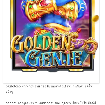
pgslotceo ฝาก-ถอนง่าย รองรับวอเลทด้วย! เหมาะกับคนยุคใหม่
จริงๆ
กล่าวกันตรงๆเลยว่า ระบบฝากถอนของ pgceo เป็นหนึ่งในข้อดีที่