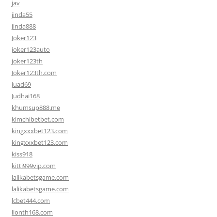
jav
jinda55
jinda888
Joker123
joker123auto
joker123th
Joker123th.com
juad69
Judhai168
khumsup888.me
kimchibetbet.com
kingxxxbet123.com
kingxxxbet123.com
kiss918
kitti999vip.com
lalikabetsgame.com
lalikabetsgame.com
lcbet444.com
lionth168.com