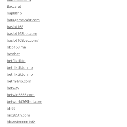
Baccarat
baj88thb
bar4game24hr.com
baslot168
baslot168bet.com
baslot168bet.com/
bbp168.me
bestbet
betflixtikto
betflixtikto.info
betflixtikto.info
betm4vip.com
betway
betwin6666.com
betworld369hot.com
bh99
bio285th.com
bluewin8888.info