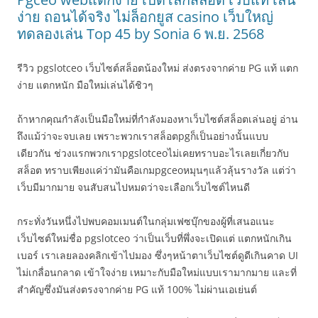
ง่าย ถอนได้จริง ไม่ล็อกยูส casino เว็บใหญ่
ทดลองเล่น Top 45 by Sonia 6 พ.ย. 2568
รีวิว pgslotceo เว็บไซต์สล็อตน้องใหม่ ส่งตรงจากค่าย PG แท้ แตก
ง่าย แตกหนัก มือใหม่เล่นได้ชิวๆ
ถ้าหากคุณกำลังเป็นมือใหม่ที่กำลังมองหาเว็บไซต์สล็อตเล่นอยู่ อ่าน
ถึงแม้ว่าจะจบเลย เพราะพวกเราสล็อตpgก็เป็นอย่างนั้นแบบ
เดียวกัน ช่วงแรกพวกเราpgslotceoไม่เคยทราบอะไรเลยเกี่ยวกับ
สล็อต ทราบเพียงแค่ว่ามันคือเกมpgceoหมุนๆแล้วลุ้นรางวัล แต่ว่า
เว็บมีมากมาย จนสับสนไปหมดว่าจะเลือกเว็บไซต์ไหนดี
กระทั่งวันหนึ่งไปพบคอมเมนต์ในกลุ่มเฟซบุ๊กของผู้ที่เสนอแนะ
เว็บไซต์ใหม่ชื่อ pgslotceo ว่าเป็นเว็บที่พึ่งจะเปิดแต่ แตกหนักเกิน
เบอร์ เราเลยลองคลิกเข้าไปมอง ซึ่งๆหน้าตาเว็บไซต์ดูดีเกินคาด UI
ไม่เกลื่อนกลาด เข้าใจง่าย เหมาะกับมือใหม่แบบเรามากมาย และที่
สำคัญซึ่งมันส่งตรงจากค่าย PG แท้ 100% ไม่ผ่านเอเย่นต์