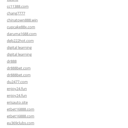
cc11388.com
chang7777
chinatown888.win
cupcake88x.com
daruma1688.com
dgb222hot.com
digital learning
digital learning
dr888
dr888bet.com
dr888bet.com
du2477.com
enjoy24.fun
enjoy24.fun
erisauto.site
etbet16888.com
etbet16888.com
eu369clubs.com