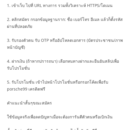
1. เข้าเว็บ ไปที่ URL ทางการ รวมทั้งวิเคราะห์ HTTPS/โดเมน
2. คลิกสมัคร กรอกข้อมูลฐานราก: ชื่อ เบอร์โทร อีเมล แล้วก็ตั้งรหัส
ผ่านที่ปลอดภัย
3. รับรองตัวตน รับ OTP หรืออัปโหลดเอกสาร (บัตรประชาชน/ภาพ
หน้าบัญชี)
4. ฝากเงิน (ถ้าหากปรารถนา) เลือกหนทางฝากและยืนยันสลิปเพื่อ
รับโปรโมชั่น
5. รับโปรโมชั่น เข้าไปหน้าโปรโมชั่นหรือกรอกโค้ดเพื่อรับ
porsche99 เครดิตฟรี
คำแนะนำสั้นๆขณะสมัคร
ใช้ข้อมูลจริงเพื่อลดปัญหาเมื่อจะต้องการันตีตัวตนหรือเบิกเงิน