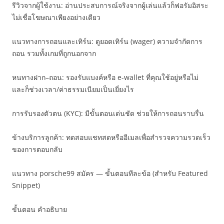
รีวิวจากผู้ใช้งาน: อ่านประสบการณ์จริงจากผู้เล่นแล้วก็ฟอรัมอิสระ
ไม่เชื่อโฆษณาเพียงอย่างเดียว
แนวทางการถอนและเทิร์น: ดูยอดเทิร์น (wager) ความจำกัดการ
ถอน รวมทั้งเกมที่ถูกนอกจาก
หนทางฝาก–ถอน: รองรับแบงค์หรือ e-wallet ที่คุณใช้อยู่หรือไม่
และก็ช่วงเวลา/ค่าธรรมเนียมเป็นเยี่ยงไร
การรับรองตัวตน (KYC): มีขั้นตอนเด่นชัด ช่วยให้การถอนราบรื่น
ข้างบริการลูกค้า: ทดสอบแชทสดหรืออีเมลเพื่อสำรวจความรวดเร็ว
ของการตอบกลับ
แนวทาง porsche99 สมัคร — ขั้นตอนทีละข้อ (สำหรับ Featured
Snippet)
ขั้นตอน คำอธิบาย