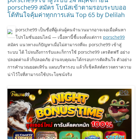
porsche99 สมัคร โบนัสเข้าตามรอบระบบออ
โต้ทันใจคุ้มค่าทุกการเล่น Top 65 by Delilah
porsche99 เป็นชื่อที่ผู้เล่นผู้คนจำนวนมากอาจเจอเมื่อค้นหา
โปรโมชั่นออนไลน์ — เนื้อหานี้ชี้แจงตั้งแต่การ
porsche99
สมัคร แนวทางแก้ปัญหาเมื่อไม่สามารถที่จะ porsche99 เข้าสู่
ระบบ ได้ ไปจนถึงการรับและก็การใช้ porsche99 เครดิตฟรี อย่าง
ปลอดค่าแล้วก็ปลอดภัย อ่านจบคุณจะได้กรอบการตัดสินใจ ตัวอย่าง
การคำนวณยอดเทิร์น แผนบริหารงบ แล้วก็เช็คลิสต์ตรวจตราความ
น่าไว้ใจที่สามารถใช้ประโยชน์จริง