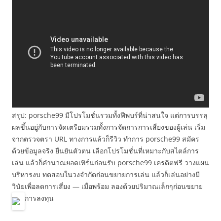
สรุป: porsche99 มีโปรโมชั่นรวมทั้งฟีพบร์ที่น่าสนใจ แต่การบรรลุ
ผลขึ้นอยู่กับการจัดเตรียมรวมทั้งการจัดการการเสี่ยงของผู้เล่น เริ่ม
จากตรวจตรา URL ทางการแล้วก็รีวิว ทำการ porsche99 สมัคร
ด้วยข้อมูลจริง ยืนยันตัวตน เลือกโปรโมชั่นที่เหมาะกับสไตล์การ
เล่น แล้วก็คำนวณยอดเทิร์นก่อนรับ porsche99 เครดิตฟรี วางแผน
บริหารงบ ทดสอบในวงจำกัดก่อนขยายการเล่น แล้วก็เล่นอย่างมี
วินัยเพื่อลดการเสี่ยง — เมื่อพร้อม ลองด้วยปริมาณเล็กๆก่อนขยาย
การลงทุน