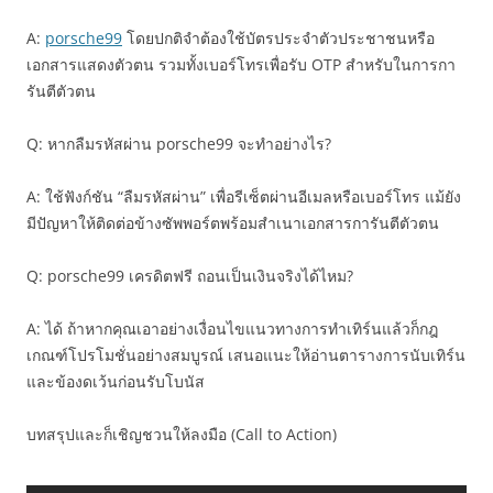
A:
porsche99
โดยปกติจำต้องใช้บัตรประจำตัวประชาชนหรือ
เอกสารแสดงตัวตน รวมทั้งเบอร์โทรเพื่อรับ OTP สำหรับในการกา
รันตีตัวตน
Q: หากลืมรหัสผ่าน porsche99 จะทำอย่างไร?
A: ใช้ฟังก์ชัน “ลืมรหัสผ่าน” เพื่อรีเซ็ตผ่านอีเมลหรือเบอร์โทร แม้ยัง
มีปัญหาให้ติดต่อข้างซัพพอร์ตพร้อมสำเนาเอกสารการันตีตัวตน
Q: porsche99 เครดิตฟรี ถอนเป็นเงินจริงได้ไหม?
A: ได้ ถ้าหากคุณเอาอย่างเงื่อนไขแนวทางการทำเทิร์นแล้วก็กฎ
เกณฑ์โปรโมชั่นอย่างสมบูรณ์ เสนอแนะให้อ่านตารางการนับเทิร์น
และข้องดเว้นก่อนรับโบนัส
บทสรุปและก็เชิญชวนให้ลงมือ (Call to Action)