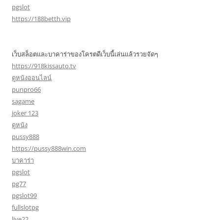
pgslot
https://188betth.vip
เว็บสล็อตและบาคาร่าของโครตดีเว็บนี้เล่นแล้วรวยจัดๆ
https://918kissauto.tv
ดูหนังออนไลน์
punpro66
sagame
joker 123
ดูหนัง
pussy888
https://pussy888win.com
บาคาร่า
pgslot
pg77
pgslot99
fullslotpg
live22