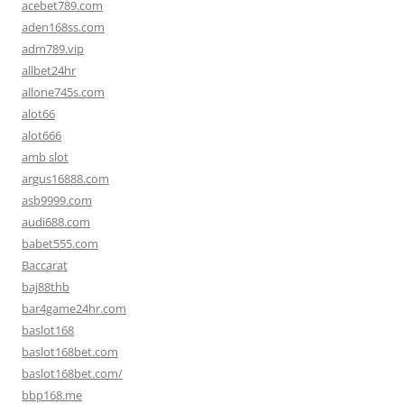
acebet789.com
aden168ss.com
adm789.vip
allbet24hr
allone745s.com
alot66
alot666
amb slot
argus16888.com
asb9999.com
audi688.com
babet555.com
Baccarat
baj88thb
bar4game24hr.com
baslot168
baslot168bet.com
baslot168bet.com/
bbp168.me