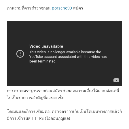
ภาพรวมที่ควรสำรวจก่อน
porsche99
สมัคร
การตรวจตราฐานรากก่อนสมัครช่วยลดความเสี่ยงได้มาก ต่อแต่นี้
ไปเป็นรายการสำคัญที่ควรจะเช็ก
โดเมนและก็การเชื่อมต่อ: ตรวจตราว่าเว็บเป็นโดเมนทางการแล้วก็
มีการเข้ารหัส HTTPS (ไอคอนกุญแจ)