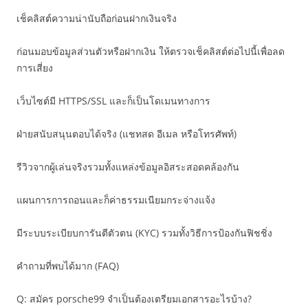
เช็คลิสต์ความน่านับถือก่อนฝากเงินจริง
ก่อนมอบข้อมูลส่วนตัวหรือฝากเงิน ให้ตรวจเช็คลิสต์ต่อไปนี้เพื่อลด
การเสี่ยง
เว็บไซต์มี HTTPS/SSL และก็เป็นโดเมนทางการ
ฝ่ายสนับสนุนตอบได้จริง (แชทสด อีเมล หรือโทรศัพท์)
รีวิวจากผู้เล่นจริงรวมทั้งแหล่งข้อมูลอิสระสอดคล้องกัน
แผนการการถอนและก็ค่าธรรมเนียมกระจ่างแจ้ง
มีระบบระเบียบการันตีตัวตน (KYC) รวมทั้งวิธีการป้องกันฟิชชิ่ง
คำถามที่พบได้มาก (FAQ)
Q: สมัคร porsche99 จำเป็นต้องเตรียมเอกสารอะไรบ้าง?