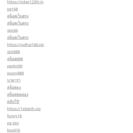
https://joker123th.in
pg168
สล็อตเว็บตรง
สล็อตเว็บตรง
slot66
สล็อตเว็บตรง
https://judhai168.vip
slot888
สล็อต888
pgslot99
pussy888
บาคาร่า
สล็อตxo
สล็อตทดลอง
คลิปโป๊
https://1xbetth.vip
funny18
pg slot
kiss918