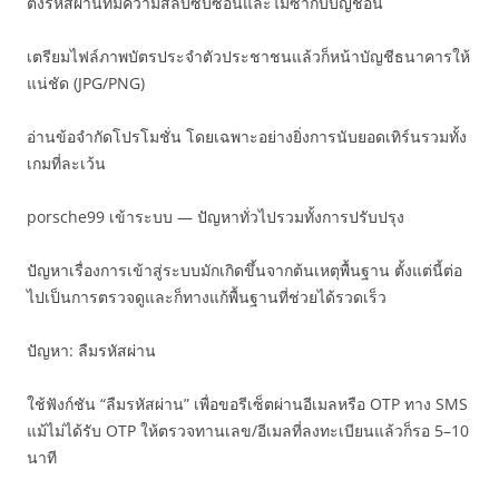
ตั้งรหัสผ่านที่มีความสลับซับซ้อนและไม่ซ้ำกับบัญชีอื่น
เตรียมไฟล์ภาพบัตรประจำตัวประชาชนแล้วก็หน้าบัญชีธนาคารให้
แน่ชัด (JPG/PNG)
อ่านข้อจำกัดโปรโมชั่น โดยเฉพาะอย่างยิ่งการนับยอดเทิร์นรวมทั้ง
เกมที่ละเว้น
porsche99 เข้าระบบ — ปัญหาทั่วไปรวมทั้งการปรับปรุง
ปัญหาเรื่องการเข้าสู่ระบบมักเกิดขึ้นจากต้นเหตุพื้นฐาน ตั้งแต่นี้ต่อ
ไปเป็นการตรวจดูและก็ทางแก้พื้นฐานที่ช่วยได้รวดเร็ว
ปัญหา: ลืมรหัสผ่าน
ใช้ฟังก์ชัน “ลืมรหัสผ่าน” เพื่อขอรีเซ็ตผ่านอีเมลหรือ OTP ทาง SMS
แม้ไม่ได้รับ OTP ให้ตรวจทานเลข/อีเมลที่ลงทะเบียนแล้วก็รอ 5–10
นาที