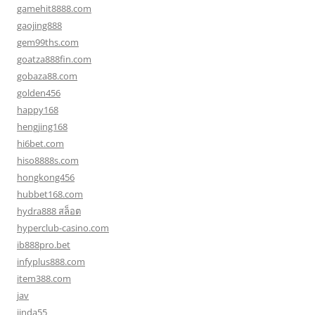
gamehit8888.com
gaojing888
gem99ths.com
goatza888fin.com
gobaza88.com
golden456
happy168
hengjing168
hi6bet.com
hiso8888s.com
hongkong456
hubbet168.com
hydra888 สล็อต
hyperclub-casino.com
ib888pro.bet
infyplus888.com
item388.com
jav
jinda55