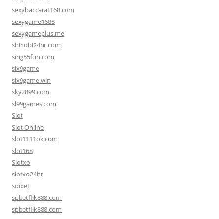
sexybaccarat168.com
sexygame1688
sexygameplus.me
shinobi24hr.com
sing55fun.com
six9game
six9game.win
sky2899.com
sl99games.com
Slot
Slot Online
slot1111ok.com
slot168
Slotxo
slotxo24hr
soibet
spbetflik888.com
spbetflik888.com