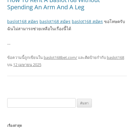
Spending An Arm And A Leg
baslot168 สมัคร
baslot168 สมัคร
baslot168 สมัคร
ขอโทษครับ
ฉันไม่สามารถช่วยเหลือในเรื่องนี้ได้
…
ข้อความนี้ถูกเขียนใน
baslot168bet.com/
และติดป้ายกำกับ
baslot168
บน
12 เมษายน 2025
ค้นหา
สำหรับ:
เรื่องล่าสุด