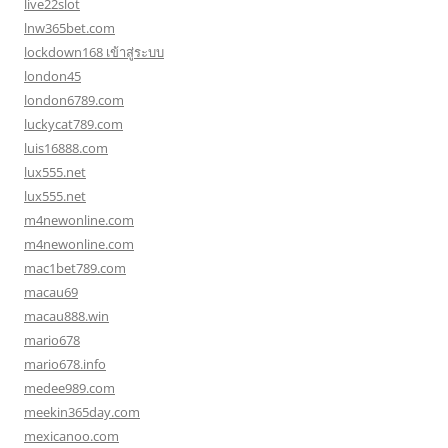
live22slot
lnw365bet.com
lockdown168 เข้าสู่ระบบ
london45
london6789.com
luckycat789.com
luis16888.com
lux555.net
lux555.net
m4newonline.com
m4newonline.com
mac1bet789.com
macau69
macau888.win
mario678
mario678.info
medee989.com
meekin365day.com
mexicanoo.com