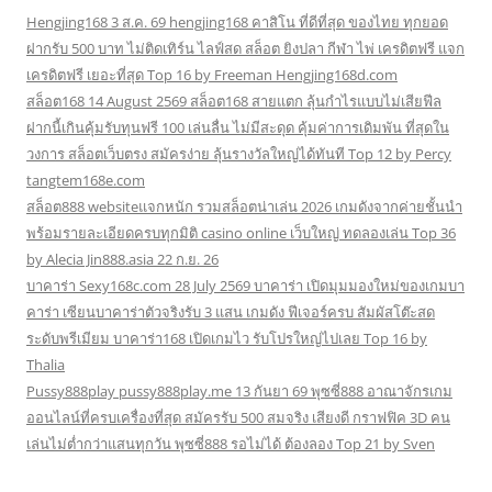
Hengjing168 3 ส.ค. 69 hengjing168 คาสิโน ที่ดีที่สุด ของไทย ทุกยอด
ฝากรับ 500 บาท ไม่ติดเทิร์น ไลฟ์สด สล็อต ยิงปลา กีฬา ไพ่ เครดิตฟรี แจก
เครดิตฟรี เยอะที่สุด Top 16 by Freeman Hengjing168d.com
สล็อต168 14 August 2569 สล็อต168 สายแตก ลุ้นกำไรแบบไม่เสียฟีล
ฝากนี้เกินคุ้มรับทุนฟรี 100 เล่นลื่น ไม่มีสะดุด คุ้มค่าการเดิมพัน ที่สุดใน
วงการ สล็อตเว็บตรง สมัครง่าย ลุ้นรางวัลใหญ่ได้ทันที Top 12 by Percy
tangtem168e.com
สล็อต888 websiteแจกหนัก รวมสล็อตน่าเล่น 2026 เกมดังจากค่ายชั้นนำ
พร้อมรายละเอียดครบทุกมิติ casino online เว็บใหญ่ ทดลองเล่น Top 36
by Alecia Jin888.asia 22 ก.ย. 26
บาคาร่า Sexy168c.com 28 July 2569 บาคาร่า เปิดมุมมองใหม่ของเกมบา
คาร่า เซียนบาคาร่าตัวจริงรับ 3 แสน เกมดัง ฟีเจอร์ครบ สัมผัสโต๊ะสด
ระดับพรีเมียม บาคาร่า168 เปิดเกมไว รับโปรใหญ่ไปเลย Top 16 by
Thalia
Pussy888play pussy888play.me 13 กันยา 69 พุซซี่888 อาณาจักรเกม
ออนไลน์ที่ครบเครื่องที่สุด สมัครรับ 500 สมจริง เสียงดี กราฟฟิค 3D คน
เล่นไม่ต่ำกว่าแสนทุกวัน พุซซี่888 รอไม่ได้ ต้องลอง Top 21 by Sven