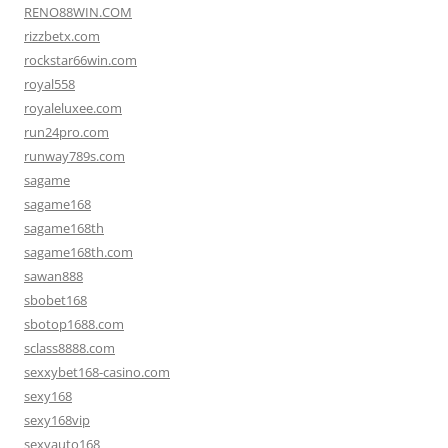
RENO88WIN.COM
rizzbetx.com
rockstar66win.com
royal558
royaleluxee.com
run24pro.com
runway789s.com
sagame
sagame168
sagame168th
sagame168th.com
sawan888
sbobet168
sbotop1688.com
sclass8888.com
sexxybet168-casino.com
sexy168
sexy168vip
sexyauto168