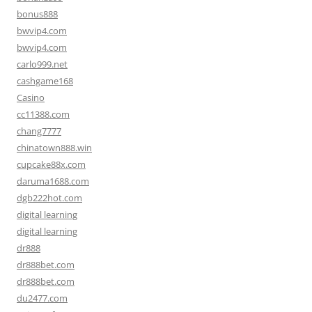
bonus888
bwvip4.com
bwvip4.com
carlo999.net
cashgame168
Casino
cc11388.com
chang7777
chinatown888.win
cupcake88x.com
daruma1688.com
dgb222hot.com
digital learning
digital learning
dr888
dr888bet.com
dr888bet.com
du2477.com