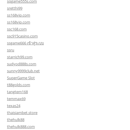
sqgame555s.com
sretthi99
ss168vip.com
ss168vip.com
ssc168.com
ssc915casino.com
ssgame666 เข้าสู่ระบบ
ssru
starrich99.com
sudyod888s.com
sunny9999club.net
SuperGame Slot
t88golds.com
tangtem168
temmax69
texas24
thaisiambet.store
thehulk88
thehulk888.com