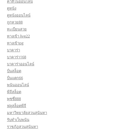
คาสิโนออนไลน์
ดูหนัง
ดูหนังออนไลน์
ถูกหวย88
ทะเบียนสวย
ทางเข้า live22
ทางเข้าpg
บาคาร่า
บาคาร่า168
บาคาร่าออนไลน์
ปั่นสล็อต
ปั่นแตก66
พนันออนไลน์
พีจีสล็อต
พุซซี่888
ฟลูสล็อตพีจี
มหาวิทยาลัยสวนสุนันทา
รับทำเว็บพนัน
ราชภัฏสวนสุนันทา