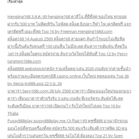
เรื่องล่าสุด
Hengjing168 3 ส.ค. 69 hengjing168 คาสิโน ที่ดีที่สุด ของไทย ทุกยอด
ฝากรับ 500 บาท ไม่ติดเทิร์น ไลฟ์สด สล็อต ยิงปลา กีฬา ไพ่ เครดิตฟรี แจก
เครดิตฟรี เยอะที่สุด Top 16 by Freeman Hengjing168d.com
สล็อต168 14 August 2569 สล็อต168 สายแตก ลุ้นกำไรแบบไม่เสียฟีล
ฝากนี้เกินคุ้มรับทุนฟรี 100 เล่นลื่น ไม่มีสะดุด คุ้มค่าการเดิมพัน ที่สุดใน
วงการ สล็อตเว็บตรง สมัครง่าย ลุ้นรางวัลใหญ่ได้ทันที Top 12 by Percy
tangtem168e.com
สล็อต888 websiteแจกหนัก รวมสล็อตน่าเล่น 2026 เกมดังจากค่ายชั้นนำ
พร้อมรายละเอียดครบทุกมิติ casino online เว็บใหญ่ ทดลองเล่น Top 36
by Alecia Jin888.asia 22 ก.ย. 26
บาคาร่า Sexy168c.com 28 July 2569 บาคาร่า เปิดมุมมองใหม่ของเกมบา
คาร่า เซียนบาคาร่าตัวจริงรับ 3 แสน เกมดัง ฟีเจอร์ครบ สัมผัสโต๊ะสด
ระดับพรีเมียม บาคาร่า168 เปิดเกมไว รับโปรใหญ่ไปเลย Top 16 by
Thalia
Pussy888play pussy888play.me 13 กันยา 69 พุซซี่888 อาณาจักรเกม
ออนไลน์ที่ครบเครื่องที่สุด สมัครรับ 500 สมจริง เสียงดี กราฟฟิค 3D คน
เล่นไม่ต่ำกว่าแสนทุกวัน พุซซี่888 รอไม่ได้ ต้องลอง Top 21 by Sven