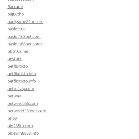
Baccarat
baj88thb
bar4game24hr.com
baslot168
baslot168bet.com
baslot168bet.com/
bbp168.me
bestbet
betflixtikto
betflixtikto.info
betflixtikto.info
betm4vip.com
betway
betwin6666.com
betworld369hot.com
bh99
bio285th.com
bluewin8888.info