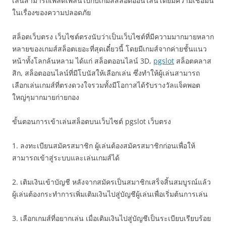
เล่นสามารถเพลิดเพลินไปกับเกมส์สล็อตออนไลน์โดยมีความเชื่อมั่น
ในเรื่องของความปลอดภัย
สล็อตเว็บตรง เว็บไซต์ตรงนับว่าเป็นเว็บไซต์ที่มีความมากมายหลาก
หลายของเกมส์สล็อตเยอะที่สุดเดี๋ยวนี้ โดยมีเกมส์จากค่ายชั้นแนว
หน้าทั้งโลกล้นหลาม ได้แก่ สล็อตออนไลน์ 3D,
pgslot
สล็อตคลาส
สิก, สล็อตออนไลน์ที่มีโบนัสให้เลือกเล่น ซึ่งทำให้ผู้เล่นสามารถ
เลือกเล่นเกมส์ที่ตรงดวงใจรวมทั้งมีโอกาสได้รับรางวัลแจ็คพอต
ใหญ่ๆมากมายก่ายกอง
ขั้นตอนการเข้าเล่นสล็อตบนเว็บไซต์ pgslot เว็บตรง
1. ลงทะเบียนสมัครสมาชิก ผู้เล่นต้องสมัครสมาชิกก่อนเพื่อให้
สามารถเข้าสู่ระบบและเล่นเกมส์ได้
2. เติมเงินเข้าบัญชี หลังจากสมัครเป็นสมาชิกเสร็จสิ้นสมบูรณ์แล้ว
ผู้เล่นต้องกระทำการเพิ่มเติมเงินไปสู่บัญชีผู้เล่นเพื่อเริ่มต้นการเล่น
3. เลือกเกมส์ที่อยากเล่น เมื่อเติมเงินไปสู่บัญชีเป็นระเบียบเรียบร้อย