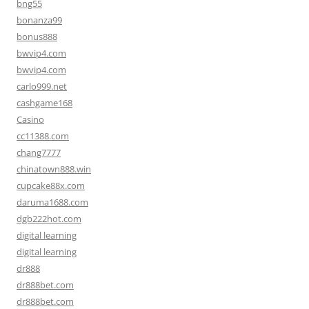
bng55
bonanza99
bonus888
bwvip4.com
bwvip4.com
carlo999.net
cashgame168
Casino
cc11388.com
chang7777
chinatown888.win
cupcake88x.com
daruma1688.com
dgb222hot.com
digital learning
digital learning
dr888
dr888bet.com
dr888bet.com