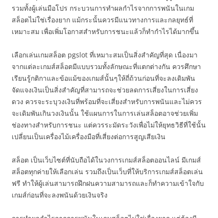
รวมทั้งผู้เล่นมือโปร กระบวนการทำผลกำไรจากการพนันในเกม
สล็อตไม่ใช่เรื่องยาก แม้กระนั้นควรมีแนวทางการและกลยุทธ์ที่
เหมาะสม เพื่อเพิ่มโอกาสสำหรับการชนะแล้วก็ทำกำไรได้มากขึ้น
เลือกเล่นเกมสล็อต pgslot ที่เหมาะสมเป็นสิ่งสำคัญที่สุด เนื่องมา
จากแต่ละเกมส์สล็อตมีแบบรวมทั้งลักษณะที่แตกต่างกัน ควรศึกษา
เรียนรู้กติกาและข้อแม้ของเกมส์นั้นๆให้ถี่ถ้วนก่อนที่จะลงเดิมพัน
จัดแจงเงินเป็นสิ่งสำคัญที่สามารถจะช่วยลดการเสี่ยงในการเสี่ยง
ดวง ควรจะระบุวงเงินที่พร้อมที่จะเสี่ยงสำหรับการพนันและไม่ควร
จะเดิมพันเกินวงเงินนั้น ใช้แผนการในการเล่นสล็อตอาจช่วยเพิ่ม
ช่องทางสำหรับการชนะ แต่ควรระมัดระวังเพื่อไม่ให้ยุทธวิธีที่ใช้นั้น
เปลี่ยนเป็นเครื่องไม้เครื่องมือที่เสี่ยงต่อการสูญเสียเงิน
สล็อต เป็นเว็บไซต์ที่นับถือได้ในวงการเกมส์สล็อตออนไลน์ มีเกมส์
สล็อตทุกค่ายให้เลือกเล่น รวมถึงเป็นเว็บที่ให้บริการเกมส์สล็อตเล่น
ฟรี ทำให้ผู้เล่นสามารถฝึกฝนความสามารถและก็ทำความเข้าใจกับ
เกมส์ก่อนที่จะลงพนันด้วยเงินจริง