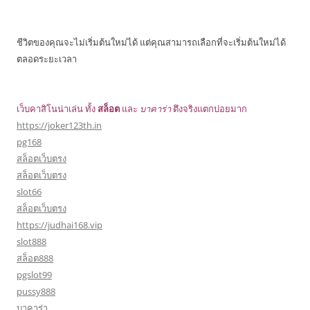
ชีวิตของคุณจะไม่เริ่มต้นใหม่ได้ แต่คุณสามารถเลือกที่จะเริ่มต้นใหม่ได้
ตลอดระยะเวลา
เว็บคาสิโนน่าเล่น ทั้ง
สล็อต
และ
บาคาร่า
ตึงจริงแตกบ่อยมาก
https://joker123th.in
pg168
สล็อตเว็บตรง
สล็อตเว็บตรง
slot66
สล็อตเว็บตรง
https://judhai168.vip
slot888
สล็อต888
pgslot99
pussy888
บาคาร่า