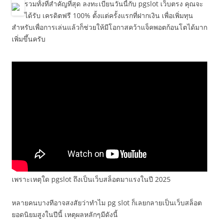
รวมทั้งที่สำคัญที่สุด ลงทะเบียนวันนี้กับ pgslot เว็บตรง คุณจะ
ได้รับ เครดิตฟรี 100% ตั้งแต่ครั้งแรกที่ฝากเงิน เพื่อเพิ่มทุน
สำหรับเพื่อการเล่นแล้วก็ช่วยให้มีโอกาสคว้าแจ็คพอตก้อนโตได้มาก
เพิ่มขึ้นครับ
เพราะเหตุใด pgslot ถึงเป็นเว็บสล็อตมาแรงในปี 2025
หลายคนบางทีอาจสงสัยว่าทำไม pg slot ก็เลยกลายเป็นเว็บสล็อต
ยอดนิยมสูงในปีนี้ เหตุผลหลักๆมีดังนี้