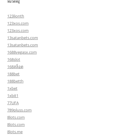
หมวดหมู่
123lionth
123xos.com
123xos.com
13satanbets.com
13satanbets.com
1688vegasx.com
168slot
168สล็อต
188bet
188betth
1xbet
1xbit1
77UFA
789pluss.com
8lots.com
8lots.com
8lots.me