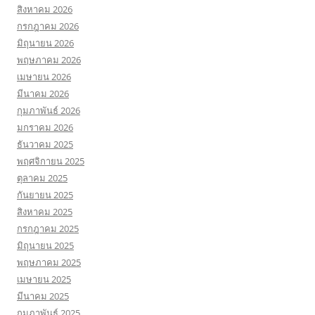
สิงหาคม 2026
กรกฎาคม 2026
มิถุนายน 2026
พฤษภาคม 2026
เมษายน 2026
มีนาคม 2026
กุมภาพันธ์ 2026
มกราคม 2026
ธันวาคม 2025
พฤศจิกายน 2025
ตุลาคม 2025
กันยายน 2025
สิงหาคม 2025
กรกฎาคม 2025
มิถุนายน 2025
พฤษภาคม 2025
เมษายน 2025
มีนาคม 2025
กุมภาพันธ์ 2025