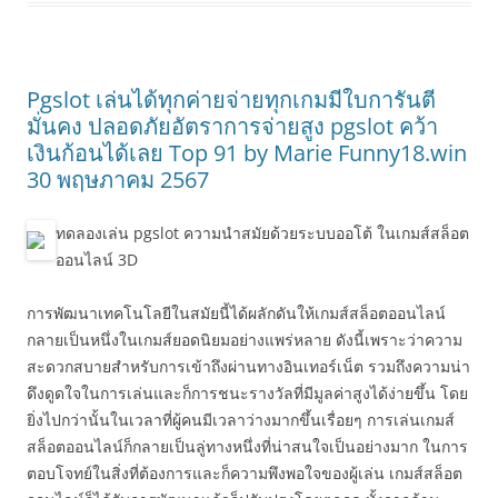
Pgslot เล่นได้ทุกค่ายจ่ายทุกเกมมีใบการันตี
มั่นคง ปลอดภัยอัตราการจ่ายสูง pgslot คว้า
เงินก้อนได้เลย Top 91 by Marie Funny18.win
30 พฤษภาคม 2567
ทดลองเล่น pgslot ความนำสมัยด้วยระบบออโต้ ในเกมส์สล็อต
ออนไลน์ 3D
การพัฒนาเทคโนโลยีในสมัยนี้ได้ผลักดันให้เกมส์สล็อตออนไลน์
กลายเป็นหนึ่งในเกมส์ยอดนิยมอย่างแพร่หลาย ดังนี้เพราะว่าความ
สะดวกสบายสำหรับการเข้าถึงผ่านทางอินเทอร์เน็ต รวมถึงความน่า
ดึงดูดใจในการเล่นและก็การชนะรางวัลที่มีมูลค่าสูงได้ง่ายขึ้น โดย
ยิ่งไปกว่านั้นในเวลาที่ผู้คนมีเวลาว่างมากขึ้นเรื่อยๆ การเล่นเกมส์
สล็อตออนไลน์ก็กลายเป็นลู่ทางหนึ่งที่น่าสนใจเป็นอย่างมาก ในการ
ตอบโจทย์ในสิ่งที่ต้องการและก็ความพึงพอใจของผู้เล่น เกมส์สล็อต