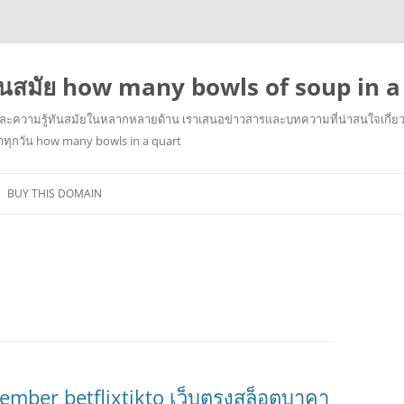
ทันสมัย how many bowls of soup in a
ลและความรู้ทันสมัยในหลากหลายด้าน เราเสนอข่าวสารและบทความที่น่าสนใจเกี่ยวกับเ
าทุกวัน how many bowls in a quart
ข้าม
ไป
BUY THIS DOMAIN
ยัง
เนื้อหา
tember betflixtikto เว็บตรงสล็อตบาคา