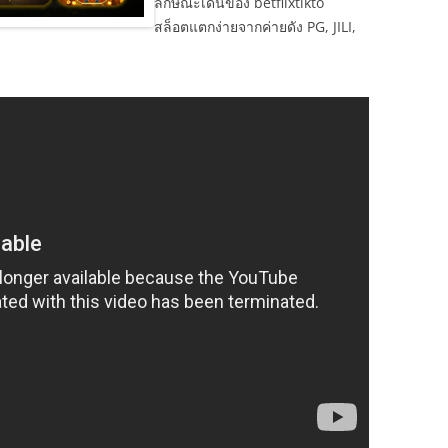
ลักษณะเด่นของ betflixtikto
สล็อตแตกง่ายจากค่ายดัง PG, JILI,