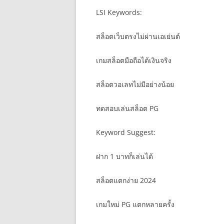
LSI Keywords:
สล็อตเว็บตรงไม่ผ่านเอเย่นต์
เกมสล็อตมือถือได้เงินจริง
สล็อตวอเลทไม่มีอย่างน้อย
ทดสอบเล่นสล็อต PG
Keyword Suggest:
ฝาก 1 บาทก็เล่นได้
สล็อตแตกง่าย 2024
เกมใหม่ PG แตกหลายครั้ง