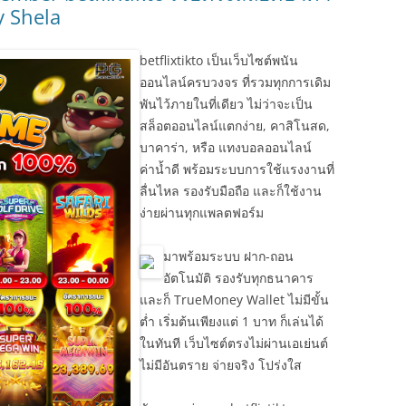
y Shela
betflixtikto เป็นเว็บไซต์พนัน
ออนไลน์ครบวงจร ที่รวมทุกการเดิม
พันไว้ภายในที่เดียว ไม่ว่าจะเป็น
สล็อตออนไลน์แตกง่าย, คาสิโนสด,
บาคาร่า, หรือ แทงบอลออนไลน์
ค่าน้ำดี พร้อมระบบการใช้แรงงานที่
ลื่นไหล รองรับมือถือ และก็ใช้งาน
ง่ายผ่านทุกแพลตฟอร์ม
มาพร้อมระบบ ฝาก-ถอน
อัตโนมัติ รองรับทุกธนาคาร
และก็ TrueMoney Wallet ไม่มีขั้น
ต่ำ เริ่มต้นเพียงแต่ 1 บาท ก็เล่นได้
ในทันที เว็บไซต์ตรงไม่ผ่านเอเย่นต์
ไม่มีอันตราย จ่ายจริง โปร่งใส