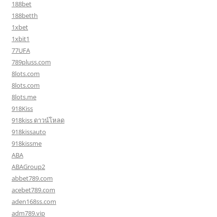
188bet
188betth
1xbet
1xbit1
77UFA
789pluss.com
8lots.com
8lots.com
8lots.me
918Kiss
918kiss ดาวน์โหลด
918kissauto
918kissme
ABA
ABAGroup2
abbet789.com
acebet789.com
aden168ss.com
adm789.vip