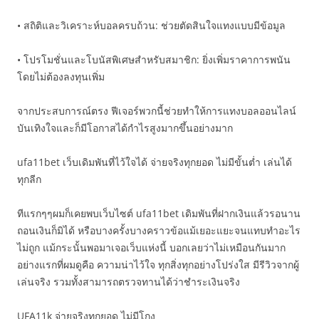
• สถิติและวิเคราะห์บอลครบถ้วน: ช่วยตัดสินใจแทงแบบมีข้อมูล
• โปรโมชั่นและโบนัสพิเศษสำหรับสมาชิก: ยิ่งเพิ่มราคาการพนัน
โดยไม่ต้องลงทุนเพิ่ม
จากประสบการณ์ตรง ฟีเจอร์พวกนี้ช่วยทำให้การแทงบอลออนไลน์
บันเทิงใจและก็มีโอกาสได้กำไรสูงมากขึ้นอย่างมาก
ufa11bet เว็บเดิมพันที่ไว้ใจได้ จ่ายจริงทุกยอด ไม่มีขั้นต่ำ เล่นได้
ทุกลีก
ทีแรกๆๆผมก็เคยพบเว็บไซต์ ufa11bet เดิมพันที่ฝากเงินแล้วรอนาน
ถอนเงินก็มิได้ หรือบางครั้งบางคราวข้อแม้เยอะแยะจนแทบทำอะไร
ไม่ถูก แม้กระนั้นพอมาเจอเว็บแห่งนี้ บอกเลยว่าไม่เหมือนกันมาก
อย่างแรกที่ผมดูคือ ความน่าไว้ใจ ทุกสิ่งทุกอย่างโปร่งใส มีรีวิวจากผู้
เล่นจริง รวมทั้งสามารถตรวจทานได้ว่าชำระเงินจริง
UFA11k จ่ายจริงทุกยอด ไม่มีโกง