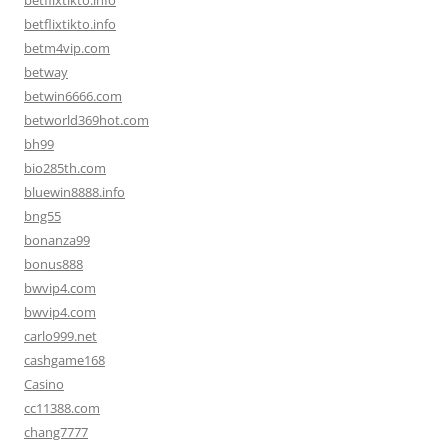
betflixtikto.info
betm4vip.com
betway
betwin6666.com
betworld369hot.com
bh99
bio285th.com
bluewin8888.info
bng55
bonanza99
bonus888
bwvip4.com
bwvip4.com
carlo999.net
cashgame168
Casino
cc11388.com
chang7777