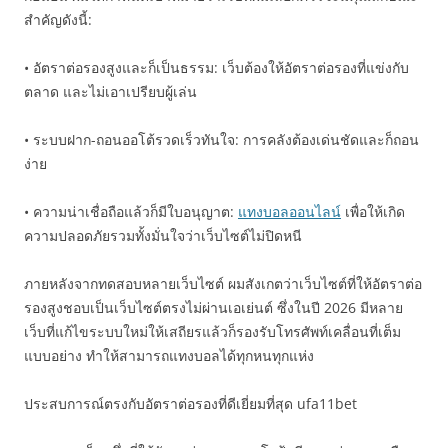
สำคัญดังนี้:
• อัตราต่อรองสูงและก็เป็นธรรม: เว็บต้องให้อัตราต่อรองที่แข่งกับ
ตลาด และไม่เอาเปรียบผู้เล่น
• ระบบฝาก-ถอนออโต้รวดเร็วทันใจ: การคลังต้องเด่นชัดและก็ถอน
ง่าย
• ความน่าเชื่อถือแล้วก็มีใบอนุญาต:
แทงบอลออนไลน์
เพื่อให้เกิด
ความปลอดภัยรวมทั้งมั่นใจว่าเว็บไซต์ไม่ปิดหนี
ภายหลังจากทดสอบหลายเว็บไซต์ ผมสังเกตว่าเว็บไซต์ที่ให้อัตราต่อ
รองสูงชอบเป็นเว็บไซต์ตรงไม่ผ่านเอเย่นต์ ซึ่งในปี 2026 มีหลาย
เว็บที่แก้ไขระบบใหม่ให้เสถียรแล้วก็รองรับโทรศัพท์เคลื่อนที่เต็ม
แบบอย่าง ทำให้สามารถแทงบอลได้ทุกหนทุกแห่ง
ประสบการณ์ตรงกับอัตราต่อรองที่ดีเยี่ยมที่สุด ufa11bet