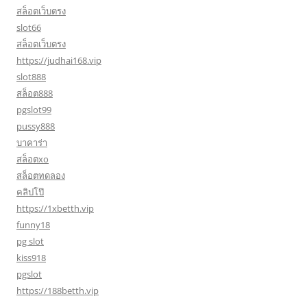
สล็อตเว็บตรง
slot66
สล็อตเว็บตรง
https://judhai168.vip
slot888
สล็อต888
pgslot99
pussy888
บาคาร่า
สล็อตxo
สล็อตทดลอง
คลิปโป๊
https://1xbetth.vip
funny18
pg slot
kiss918
pgslot
https://188betth.vip