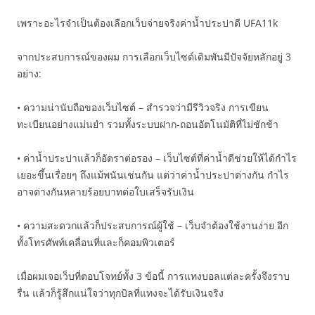
เพราะอะไรจำเป็นต้องเลือกเว็บจ่ายจริงค่าน้ำประปาดี UFA11k
จากประสบการณ์ของผม การเลือกเว็บไซต์เดิมพันมีปัจจัยหลักอยู่ 3
อย่าง:
• ความน่านับถือของเว็บไซต์ – สำรวจว่ามีรีวิวจริง การเขียน
ทะเบียนอย่างแม่นยำ รวมทั้งระบบฝาก-ถอนอัตโนมัติที่ไม่ชักช้า
• ค่าน้ำประปาแล้วก็อัตราต่อรอง – เว็บไซต์ที่ค่าน้ำดีช่วยให้ได้กำไร
เยอะขึ้นเรื่อยๆ ถึงแม้พนันเช่นกัน แต่ว่าค่าน้ำประปาต่างกัน กำไร
อาจต่างกันหลายร้อยบาทต่อใบเสร็จรับเงิน
• ความสะดวกแล้วก็ประสบการณ์ผู้ใช้ – เว็บจำต้องใช้งานง่าย อีก
ทั้งโทรศัพท์เคลื่อนที่และก็คอมพิวเตอร์
เมื่อผมเจอเว็บที่ตอบโจทย์ทั้ง 3 ข้อนี้ การแทงบอลแต่ละครั้งจึงราบ
รื่น แล้วก็รู้สึกแน่ใจว่าทุกบิลที่แทงจะได้รับเงินจริง