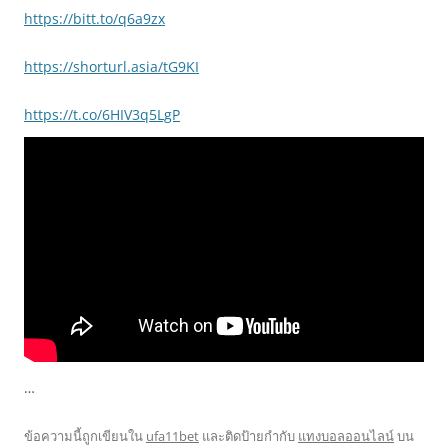
https://bitt.to/q6a9zx
https://shorturl.asia/tG9KI
https://t.co/6HIV3q5LgP
…
ข้อความนี้ถูกเขียนใน
ufa11bet
และติดป้ายกำกับ
แทงบอลออนไลน์
บน