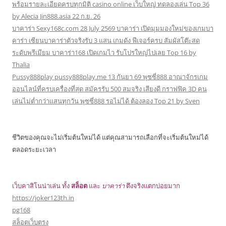
พร้อมรายละเอียดครบทุกมิติ casino online เว็บใหญ่ ทดลองเล่น Top 36
by Alecia Jin888.asia 22 ก.ย. 26
บาคาร่า Sexy168c.com 28 July 2569 บาคาร่า เปิดมุมมองใหม่ของเกมบา
คาร่า เซียนบาคาร่าตัวจริงรับ 3 แสน เกมดัง ฟีเจอร์ครบ สัมผัสโต๊ะสด
ระดับพรีเมียม บาคาร่า168 เปิดเกมไว รับโปรใหญ่ไปเลย Top 16 by
Thalia
Pussy888play pussy888play.me 13 กันยา 69 พุซซี่888 อาณาจักรเกม
ออนไลน์ที่ครบเครื่องที่สุด สมัครรับ 500 สมจริง เสียงดี กราฟฟิค 3D คน
เล่นไม่ต่ำกว่าแสนทุกวัน พุซซี่888 รอไม่ได้ ต้องลอง Top 21 by Sven
ชีวิตของคุณจะไม่เริ่มต้นใหม่ได้ แต่คุณสามารถเลือกที่จะเริ่มต้นใหม่ได้
ตลอดระยะเวลา
เว็บคาสิโนน่าเล่น ทั้ง
สล็อต
และ
บาคาร่า
ตึงจริงแตกบ่อยมาก
https://joker123th.in
pg168
สล็อตเว็บตรง