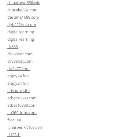
chinatown888.win
cupcake88x.com
daruma1688.com
dgb222hot.com
digital learning
digital learning
dr888
dr888bet.com
dr888bet.com
du2477.com
enjoy24.fun
enjoy24.fun
erisauto.site
etbet16888.com
etbet16888.com
eu369clubs.com
faro168
fcharoenkit168.com
ff123th