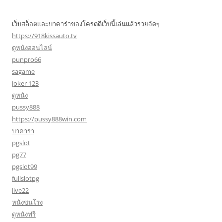
เว็บสล็อตและบาคาร่าของโครตดีเว็บนี้เล่นแล้วรวยจัดๆ
https://918kissauto.tv
ดูหนังออนไลน์
punpro66
sagame
joker 123
ดูหนัง
pussy888
https://pussy888win.com
บาคาร่า
pgslot
pg77
pgslot99
fullslotpg
live22
หนังชนโรง
ดูหนังฟรี