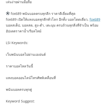
เล่นง่ายผ่านมือถือ
fox689 พนันบอลครบทุกลีก ราคาดีเยี่ยมที่สุด
fox689 เปิดให้แทงบอลทุกลีกทั่วโลก อีกทั้ง บอลโดดเดี่ยว,
fox689
บอลสเต็ป, บอลสด, สูง-ต่ำ, เตะมุม ครบถ้วนทุกสิ่งที่จำเป็น พร้อม
อัปเดตราคาน้ำเรียลไทม์
LSI Keywords:
เว็บพนันบอลไม่ผ่านเอเย่นต์
ราคาบอลไหลวันนี้
แทงบอลออนไลน์โทรศัพท์เคลื่อนที่
พนันบอลครบทุกคู่
Keyword Suggest: