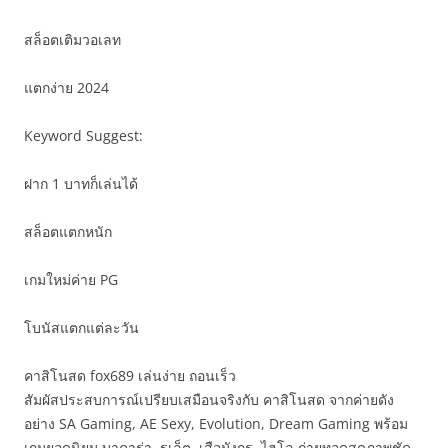
สล็อตเติมวอเลท
แตกง่าย 2024
Keyword Suggest:
ฝาก 1 บาทก็เล่นได้
สล็อตแตกหนัก
เกมใหม่ค่าย PG
โบนัสแตกแต่ละวัน
คาสิโนสด fox689 เล่นง่าย ถอนเร็ว
สัมผัสประสบการณ์เปรียบเสมือนจริงกับ คาสิโนสด จากค่ายดัง
อย่าง SA Gaming, AE Sexy, Evolution, Dream Gaming พร้อม
เกมยอดนิยม บาคาร่า, รูเล็ต, เสือมังกร, ไฮโล ถ่ายทอดสดภาพชัด