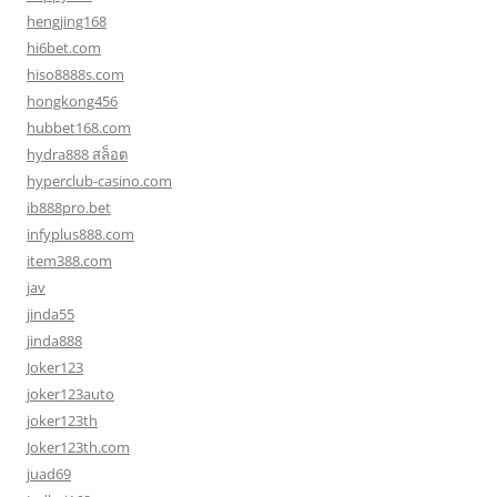
hengjing168
hi6bet.com
hiso8888s.com
hongkong456
hubbet168.com
hydra888 สล็อต
hyperclub-casino.com
ib888pro.bet
infyplus888.com
item388.com
jav
jinda55
jinda888
Joker123
joker123auto
joker123th
Joker123th.com
juad69