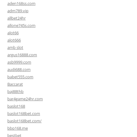
aden168ss.com
adm789.vip
allbet24hr
allone745s.com
alot66
alot666
amb slot
argus16888.com
asb9999.com
audi688.com
babet555.com
Baccarat
baj88thb
bar4game24hr.com
baslot168
baslot168bet.com
baslot168bet.com/
bbp168.me
bestbet