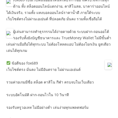
ด้าน ทั้ง สล็อตออนไลน์แตกง่าย, คาสิโนสด, บาคาร่าออนไลน์
ได้เงินจริง, รวมทั้ง แทงบอลออนไลน์ราคาน้ำดี ภายใต้ระบบ
เว็บไซต์ตรงไม่ผ่านเอเย่นต์ ที่ปลอดภัย มั่นคง รวมทั้งเชื่อถือได้
ผู้เล่นสามารถทำธุรกรรมได้ง่ายดายด้วย ระบบฝาก-ถอนออโต้
รองรับทั้งยังบัญชีธนาคารและ TrueMoney Wallet ไม่มีขั้นต่ำ
เล่นผ่านมือถือได้ทุกระบบ ไม่ต้องโหลดแอป ไม่ต้องโยกเงิน ยูสเดียว
เล่นได้ทุกเกม
ข้อดีของ fox689
เว็บไซต์ตรง มั่นคง ไม่มีอันตราย ไม่ผ่านเอเย่นต์
รวมค่ายเกมมีชื่อ สล็อต คาสิโน กีฬา ครบจบในเว็บเดียว
ระบบอัตโนมัติ ฝาก-ถอนไวใน 10 วินาที
รองรับทรูวอเลท ไม่มีอย่างต่ำ เล่นง่ายทุกแพลตฟอร์ม