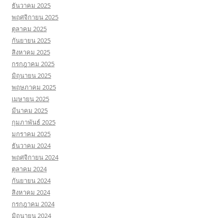
ธันวาคม 2025
พฤศจิกายน 2025
ตุลาคม 2025
กันยายน 2025
สิงหาคม 2025
กรกฎาคม 2025
มิถุนายน 2025
พฤษภาคม 2025
เมษายน 2025
มีนาคม 2025
กุมภาพันธ์ 2025
มกราคม 2025
ธันวาคม 2024
พฤศจิกายน 2024
ตุลาคม 2024
กันยายน 2024
สิงหาคม 2024
กรกฎาคม 2024
มิถุนายน 2024