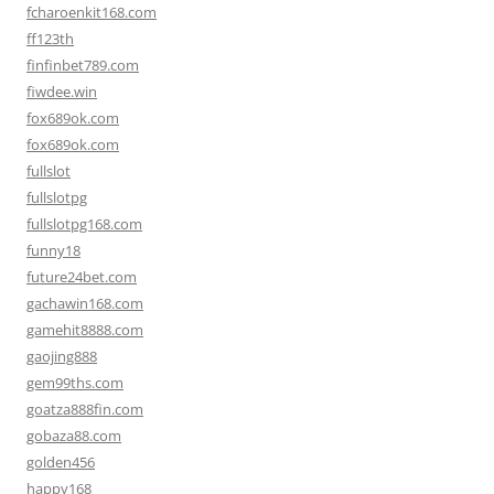
fcharoenkit168.com
ff123th
finfinbet789.com
fiwdee.win
fox689ok.com
fox689ok.com
fullslot
fullslotpg
fullslotpg168.com
funny18
future24bet.com
gachawin168.com
gamehit8888.com
gaojing888
gem99ths.com
goatza888fin.com
gobaza88.com
golden456
happy168