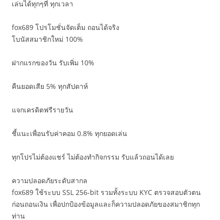
เล่นได้ทุกๆที่ ทุกเวลา
fox689 โปรโมชั่นจัดเต็ม ถอนได้จริง
โบนัสสมาชิกใหม่ 100%
ฝากแรกของวัน รับเพิ่ม 10%
คืนยอดเสีย 5% ทุกสัปดาห์
แจกเครดิตฟรีรายวัน
ชี้แนะเพื่อนรับค่าคอม 0.8% ทุกยอดเล่น
ทุกโปรไม่ต้องแชร์ ไม่ต้องทำกิจกรรม รับแล้วถอนได้เลย
ความปลอดภัยระดับสากล
fox689 ใช้ระบบ SSL 256-bit รวมทั้งระบบ KYC ตรวจสอบตัวตน
ก่อนถอนเงิน เพื่อปกป้องข้อมูลและก็ความปลอดภัยของสมาชิกทุก
ท่าน