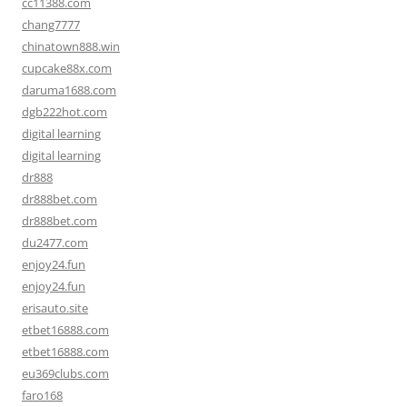
cc11388.com
chang7777
chinatown888.win
cupcake88x.com
daruma1688.com
dgb222hot.com
digital learning
digital learning
dr888
dr888bet.com
dr888bet.com
du2477.com
enjoy24.fun
enjoy24.fun
erisauto.site
etbet16888.com
etbet16888.com
eu369clubs.com
faro168