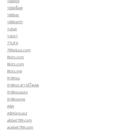
168slot
168สล็อต
188bet
188betth
1xbet
1xbit1
77UFA
789pluss.com
8lots.com
8lots.com
8lots.me
918Kiss
918kiss ดาวน์โหลด
918kissauto
918kissme
ABA
ABAGroup2
abbet789.com
acebet789.com