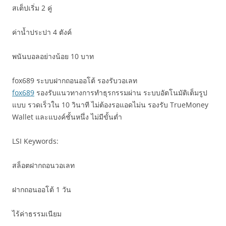
สเต็ปเริ่ม 2 คู่
ค่าน้ำประปา 4 ตังค์
พนันบอลอย่างน้อย 10 บาท
fox689 ระบบฝากถอนออโต้ รองรับวอเลท
fox689
รองรับแนวทางการทำธุรกรรมผ่าน ระบบอัตโนมัติเต็มรูป
แบบ รวดเร็วใน 10 วินาที ไม่ต้องรอแอดไม่น รองรับ TrueMoney
Wallet และแบงค์ชั้นหนึ่ง ไม่มีขั้นต่ำ
LSI Keywords:
สล็อตฝากถอนวอเลท
ฝากถอนออโต้ 1 วัน
ไร้ค่าธรรมเนียม