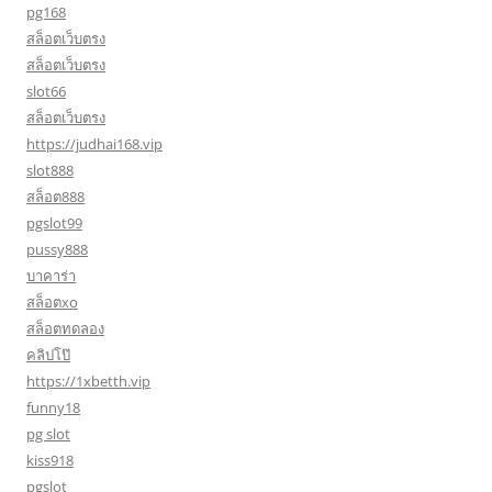
pg168
สล็อตเว็บตรง
สล็อตเว็บตรง
slot66
สล็อตเว็บตรง
https://judhai168.vip
slot888
สล็อต888
pgslot99
pussy888
บาคาร่า
สล็อตxo
สล็อตทดลอง
คลิปโป๊
https://1xbetth.vip
funny18
pg slot
kiss918
pgslot