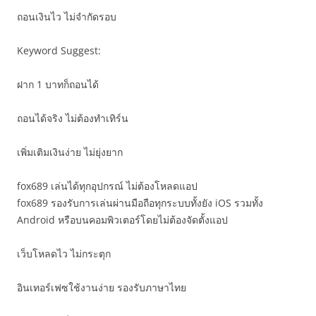
ถอนเงินไว ไม่จำกัดรอบ
Keyword Suggest:
ฝาก 1 บาทก็ถอนได้
ถอนได้จริง ไม่ต้องทำเทิร์น
เพิ่มเติมเงินง่าย ไม่ยุ่งยาก
fox689 เล่นได้ทุกอุปกรณ์ ไม่ต้องโหลดแอป
fox689 รองรับการเล่นผ่านมือถือทุกระบบทั้งยัง iOS รวมทั้ง
Android หรือบนคอมพิวเตอร์โดยไม่ต้องจัดตั้งแอป
เว็บโหลดไว ไม่กระตุก
อินเทอร์เฟซใช้งานง่าย รองรับภาษาไทย