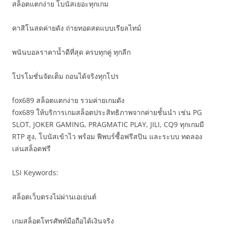
สล็อตแตกง่าย โบนัสเยอะทุกเกม
คาสิโนสดค่ายดัง ถ่ายทอดสดแบบเรียลไทม์
พนันบอลราคาน้ำดีที่สุด ครบทุกคู่ ทุกลีก
โปรโมชั่นจัดเต็ม ถอนได้จริงทุกโปร
fox689 สล็อตแตกง่าย รวมค่ายเกมดัง
fox689 ให้บริการเกมสล็อตประสิทธิภาพจากค่ายชั้นนำ เช่น PG
SLOT, JOKER GAMING, PRAGMATIC PLAY, JILI, CQ9 ทุกเกมมี
RTP สูง, โบนัสเข้าไว พร้อม ฟีพบร์ซื้อฟรีสปิน และระบบ ทดลอง
เล่นสล็อตฟรี
LSI Keywords:
สล็อตเว็บตรงไม่ผ่านเอเย่นต์
เกมสล็อตโทรศัพท์มือถือได้เงินจริง