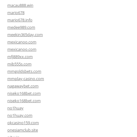
macau888.win
mario678
mario678.info
medee989.com
meekin365day.com
mexicanoo.com
mexicanoo.com
mfj889xx.com
mib555s.com
mmgoldsbets.com
mmplay-casino.com
nagawaybet.com
niseko168bet.com
niseko168bet.com
no1huay
no1huay.com
okcasino159.com
onesiamclub.site