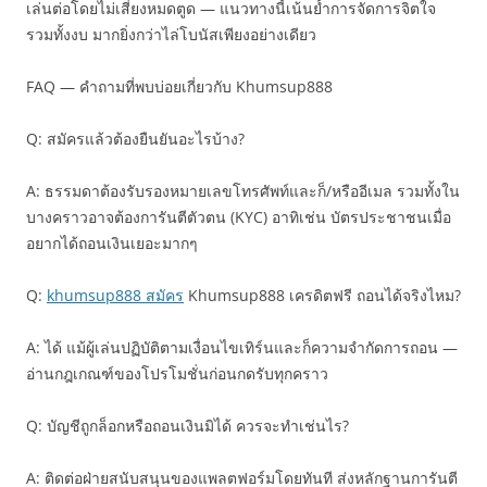
เล่นต่อโดยไม่เสี่ยงหมดตูด — แนวทางนี้เน้นย้ำการจัดการจิตใจ
รวมทั้งงบ มากยิ่งกว่าไล่โบนัสเพียงอย่างเดียว
FAQ — คำถามที่พบบ่อยเกี่ยวกับ Khumsup888
Q: สมัครแล้วต้องยืนยันอะไรบ้าง?
A: ธรรมดาต้องรับรองหมายเลขโทรศัพท์และก็/หรืออีเมล รวมทั้งใน
บางคราวอาจต้องการันตีตัวตน (KYC) อาทิเช่น บัตรประชาชนเมื่อ
อยากได้ถอนเงินเยอะมากๆ
Q:
khumsup888 สมัคร
Khumsup888 เครดิตฟรี ถอนได้จริงไหม?
A: ได้ แม้ผู้เล่นปฏิบัติตามเงื่อนไขเทิร์นและก็ความจำกัดการถอน —
อ่านกฎเกณฑ์ของโปรโมชั่นก่อนกดรับทุกคราว
Q: บัญชีถูกล็อกหรือถอนเงินมิได้ ควรจะทำเช่นไร?
A: ติดต่อฝ่ายสนับสนุนของแพลตฟอร์มโดยทันที ส่งหลักฐานการันตี