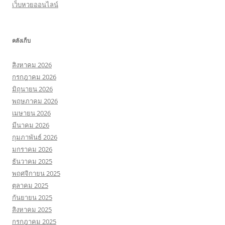
เว็บหวยออนไลน์
คลังเก็บ
สิงหาคม 2026
กรกฎาคม 2026
มิถุนายน 2026
พฤษภาคม 2026
เมษายน 2026
มีนาคม 2026
กุมภาพันธ์ 2026
มกราคม 2026
ธันวาคม 2025
พฤศจิกายน 2025
ตุลาคม 2025
กันยายน 2025
สิงหาคม 2025
กรกฎาคม 2025