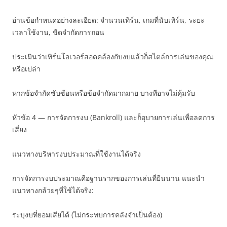
อ่านข้อกำหนดอย่างละเอียด: จำนวนเทิร์น, เกมที่นับเทิร์น, ระยะ
เวลาใช้งาน, ขีดจำกัดการถอน
ประเมินว่าเทิร์นโอเวอร์สอดคล้องกับงบแล้วก็สไตล์การเล่นของคุณ
หรือเปล่า
หากข้อจำกัดซับซ้อนหรือข้อจำกัดมากมาย บางทีอาจไม่คุ้มรับ
หัวข้อ 4 — การจัดการงบ (Bankroll) และก็อุบายการเล่นเพื่อลดการ
เสี่ยง
แนวทางบริหารงบประมาณที่ใช้งานได้จริง
การจัดการงบประมาณคือฐานรากของการเล่นที่ยืนนาน แนะนำ
แนวทางกล้วยๆที่ใช้ได้จริง:
ระบุงบที่ยอมเสียได้ (ไม่กระทบการคลังจำเป็นต้อง)