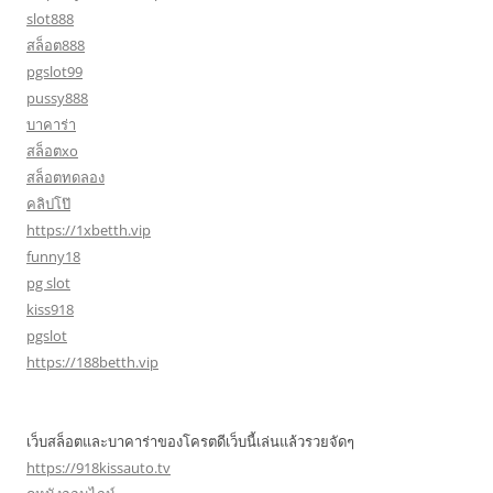
slot888
สล็อต888
pgslot99
pussy888
บาคาร่า
สล็อตxo
สล็อตทดลอง
คลิปโป๊
https://1xbetth.vip
funny18
pg slot
kiss918
pgslot
https://188betth.vip
เว็บสล็อตและบาคาร่าของโครตดีเว็บนี้เล่นแล้วรวยจัดๆ
https://918kissauto.tv