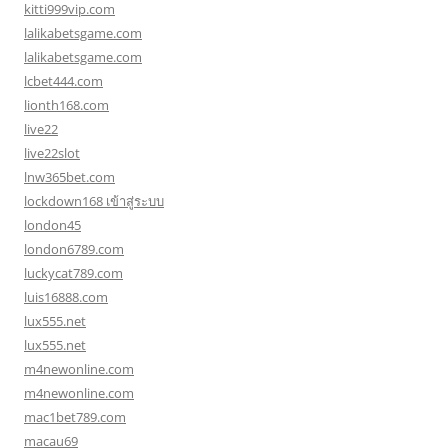
kitti999vip.com
lalikabetsgame.com
lalikabetsgame.com
lcbet444.com
lionth168.com
live22
live22slot
lnw365bet.com
lockdown168 เข้าสู่ระบบ
london45
london6789.com
luckycat789.com
luis16888.com
lux555.net
lux555.net
m4newonline.com
m4newonline.com
mac1bet789.com
macau69