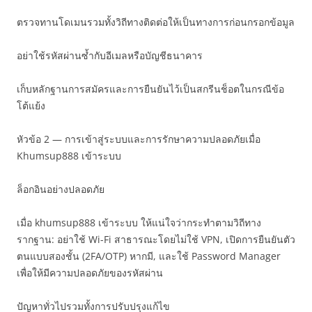
ตรวจทานโดเมนรวมทั้งวิถีทางติดต่อให้เป็นทางการก่อนกรอกข้อมูล
อย่าใช้รหัสผ่านซ้ำกับอีเมลหรือบัญชีธนาคาร
เก็บหลักฐานการสมัครและการยืนยันไว้เป็นสกรีนช็อตในกรณีข้อ
โต้แย้ง
หัวข้อ 2 — การเข้าสู่ระบบและการรักษาความปลอดภัยเมื่อ
Khumsup888 เข้าระบบ
ล็อกอินอย่างปลอดภัย
เมื่อ khumsup888 เข้าระบบ ให้แน่ใจว่ากระทำตามวิถีทาง
รากฐาน: อย่าใช้ Wi-Fi สาธารณะโดยไม่ใช้ VPN, เปิดการยืนยันตัว
ตนแบบสองชั้น (2FA/OTP) หากมี, และใช้ Password Manager
เพื่อให้มีความปลอดภัยของรหัสผ่าน
ปัญหาทั่วไปรวมทั้งการปรับปรุงแก้ไข