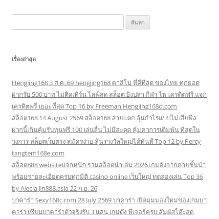
ค้นหา
สำหรับ:
เรื่องล่าสุด
Hengjing168 3 ส.ค. 69 hengjing168 คาสิโน ที่ดีที่สุด ของไทย ทุกยอด
ฝากรับ 500 บาท ไม่ติดเทิร์น ไลฟ์สด สล็อต ยิงปลา กีฬา ไพ่ เครดิตฟรี แจก
เครดิตฟรี เยอะที่สุด Top 16 by Freeman Hengjing168d.com
สล็อต168 14 August 2569 สล็อต168 สายแตก ลุ้นกำไรแบบไม่เสียฟีล
ฝากนี้เกินคุ้มรับทุนฟรี 100 เล่นลื่น ไม่มีสะดุด คุ้มค่าการเดิมพัน ที่สุดใน
วงการ สล็อตเว็บตรง สมัครง่าย ลุ้นรางวัลใหญ่ได้ทันที Top 12 by Percy
tangtem168e.com
สล็อต888 websiteแจกหนัก รวมสล็อตน่าเล่น 2026 เกมดังจากค่ายชั้นนำ
พร้อมรายละเอียดครบทุกมิติ casino online เว็บใหญ่ ทดลองเล่น Top 36
by Alecia Jin888.asia 22 ก.ย. 26
บาคาร่า Sexy168c.com 28 July 2569 บาคาร่า เปิดมุมมองใหม่ของเกมบา
คาร่า เซียนบาคาร่าตัวจริงรับ 3 แสน เกมดัง ฟีเจอร์ครบ สัมผัสโต๊ะสด