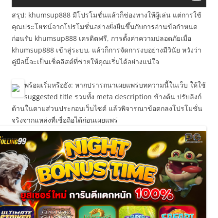
สรุป: khumsup888 มีโปรโมชั่นแล้วก็ช่องทางให้ผู้เล่น แต่การใช้
คุณประโยชน์จากโปรโมชั่นอย่างยั่งยืนขึ้นกับการอ่านข้อกำหนด
ก่อนรับ khumsup888 เครดิตฟรี, การตั้งค่าความปลอดภัยเมื่อ
khumsup888 เข้าสู่ระบบ, แล้วก็การจัดการงบอย่างมีวินัย หวังว่า
คู่มือนี้จะเป็นเช็คลิสต์ที่ช่วยให้คุณเริ่มได้อย่างแน่ใจ
พร้อมเริ่มหรือยัง: หากปรารถนาเผยแพร่บทความนี้ในเว็บ ให้ใช้
suggested title รวมทั้ง meta description ข้างต้น ปรับลิงก์
ด้านในตามส่วนประกอบเว็บไซต์ แล้วพิจารณาข้อตกลงโปรโมชั่น
จริงจากแหล่งที่เชื่อถือได้ก่อนเผยแพร่