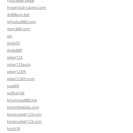
hydra888 สล็อต
hyperclub-casino.com
ib888pro.bet
infyplus888.com
item388.com
jav
jinda55
jinda888
Joker123
joker123auto
joker123th
Joker123th.com
juad69
Judhai168
khumsup888.me
kimchibetbet.com
kingxxxbet123.com
kingxxxbet123.com
kiss918