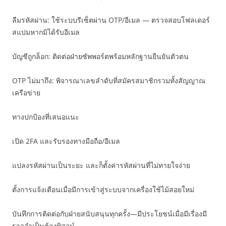
ลืมรหัสผ่าน: ใช้ระบบรีเซ็ตผ่าน OTP/อีเมล — ตรวจสอบโฟลเดอร์
สแปมหากมิได้รับอีเมล
บัญชีถูกล็อก: ติดต่อฝ่ายซัพพอร์ตพร้อมหลักฐานยืนยันตัวตน
OTP ไม่มาถึง: พิจารณาเลขลำดับที่สมัครสมาชิกรวมทั้งสัญญาณ
เครือข่าย
ทางปกป้องที่เสนอแนะ
เปิด 2FA และรับรองทางมือถือ/อีเมล
แปลงรหัสผ่านเป็นระยะ และก็ตั้งค่ารหัสผ่านที่ไม่ทายใจง่าย
ตั้งการแจ้งเตือนเมื่อมีการเข้าสู่ระบบจากเครื่องใช้ไม้สอยใหม่
บันทึกการติดต่อกับฝ่ายสนับสนุนทุกครั้ง—มีประโยชน์เมื่อมีเรื่องมี
ราวจำเป็นต้องพิสูจน์