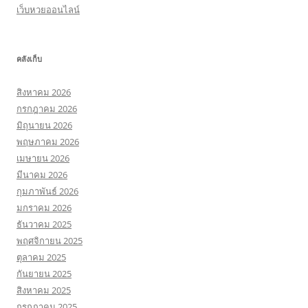
เว็บหวยออนไลน์
คลังเก็บ
สิงหาคม 2026
กรกฎาคม 2026
มิถุนายน 2026
พฤษภาคม 2026
เมษายน 2026
มีนาคม 2026
กุมภาพันธ์ 2026
มกราคม 2026
ธันวาคม 2025
พฤศจิกายน 2025
ตุลาคม 2025
กันยายน 2025
สิงหาคม 2025
กรกฎาคม 2025