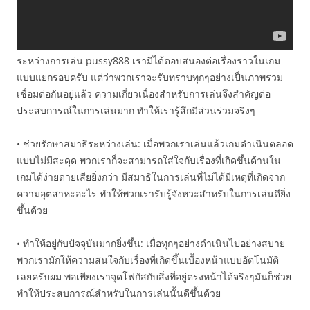
ระหว่างการเล่น pussy888 เรามิได้ตอบสนองต่อเรื่องราวในเกม
แบบแยกรอบครับ แต่ว่าพวกเราจะรับทราบทุกๆอย่างเป็นภาพรวม
เชื่อมต่อกันอยู่แล้ว ความเกี่ยวเนื่องสำหรับการเล่นจึงสำคัญต่อ
ประสบการณ์ในการเล่นมาก ทำให้เรารู้สึกมีส่วนร่วมจริงๆ
• ช่วยรักษาสมาธิระหว่างเล่น: เมื่อพวกเราเล่นแล้วเกมดำเนินตลอด
แบบไม่มีสะดุด พวกเราก็จะสามารถใส่ใจกับเรื่องที่เกิดขึ้นด้านใน
เกมได้ง่ายดายเสียยิ่งกว่า มีสมาธิในการเล่นที่ไม่ได้มีเหตุที่เกิดจาก
ความอุตสาหะอะไร ทำให้พวกเรารับรู้จังหวะสำหรับในการเล่นดียิ่ง
ขึ้นด้วย
• ทำให้อยู่กับปัจจุบันมากยิ่งขึ้น: เมื่อทุกๆอย่างดำเนินไปอย่างสบาย
พวกเรามักให้ความสนใจกับเรื่องที่เกิดขึ้นเบื้องหน้าแบบอัตโนมัติ
เลยครับผม พอเพียงเราจุดโฟกัสกับสิ่งที่อยู่ตรงหน้าได้จริงๆมันก็ช่วย
ทำให้ประสบการณ์สำหรับในการเล่นนั้นดีขึ้นด้วย