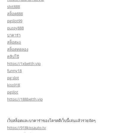
slot888
สล็อต888
pgslot99
pussy888
บาคาร่า
สล็อตxo
สล็อตทดลอง
คลิปโป๊
https://1xbetth.vip
funny18
pg slot
kiss918
pgslot
https://188betth.vip
เว็บสล็อตและบาคาร่าของโครตดีเว็บนี้เล่นแล้วรวยจัดๆ
https://918kissauto.tv