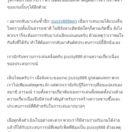
ของเกมนั้นๆได้อีกด้วย
• อยากกลับมาเล่นซ้ำอีก:
pussy888win
เมื่อเราเล่นเกมได้แบบลื่น
ไหลรวมทั้งเป็นธรรมชาติ ไม่มีจังหวะติดขัดใดๆก็ตามเกิดขึ้น ยังไง
พวกเราก็จะต้องการกลับมาเล่นอีกแน่นอนครับ ด้วยเหตุว่าเราพอใจ
กับสิ่งที่ได้รับ ทำให้ต้องการกลับมาสัมผัสประสบการณ์นี้อีกนั่นเอง
เรามักรับทราบการเล่นสล็อตกับ pussy888 ผ่านความเกี่ยวเนื่อง
ของประสบการณ์
เห็นไหมครับว่า เมื่อจังหวะของเกม pussy888 ถูกสอดแทรก พวก
เราไม่เพียงแต่หยุดชะงัก แต่พวกเรายังรับรู้ถึงการเปลี่ยนแปลงของ
สมาธิ อารมณ์ รวมทั้งความเกี่ยวพันของการเล่นทั้งหมดทั้งปวงด้วย
ความเกี่ยวเนื่องจึงมีส่วนสำคัญสำหรับการสร้างความซาบซึ้งและ
ประสบการณ์ที่ดีสำหรับในการเล่นมากมายๆ
เมื่อทุกสิ่งดำเนินไปอย่างสะดวก พวกเราก็มีส่วนร่วมกับเกมได้ง่าย
แล้วก็ได้รับประสบการณ์ที่เพอร์เฟ็คที่ต้องเป็น pussy888 ด้วยเหตุ