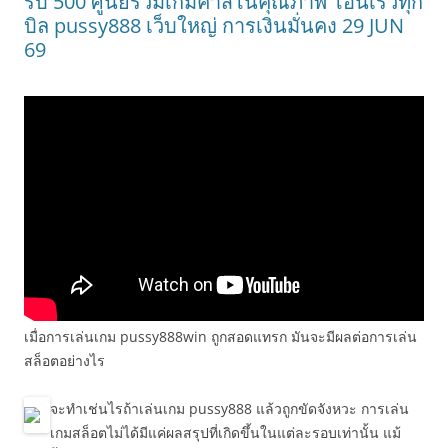
รับ 500 ศูนย์รวมเกมคาสิโนคุณภาพ โอนเร็วทุก
บิล pussy888 เว็บใหญ่ การเงินมั่นคง 29 JUN
69
เมื่อการเล่นเกม pussy888win ถูกสอดแทรก มันจะมีผลต่อการเล่น
สล็อตอย่างไร
จะทำเช่นไรถ้าเล่นเกม pussy888 แล้วถูกขัดจังหวะ การเล่น
เกมสล็อตไม่ได้มีแค่ผลสรุปที่เกิดขึ้นในแต่ละรอบเท่านั้น แม้