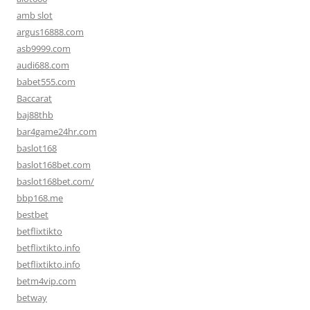
amb slot
argus16888.com
asb9999.com
audi688.com
babet555.com
Baccarat
baj88thb
bar4game24hr.com
baslot168
baslot168bet.com
baslot168bet.com/
bbp168.me
bestbet
betflixtikto
betflixtikto.info
betflixtikto.info
betm4vip.com
betway