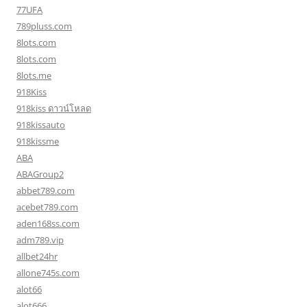
77UFA
789pluss.com
8lots.com
8lots.com
8lots.me
918Kiss
918kiss ดาวน์โหลด
918kissauto
918kissme
ABA
ABAGroup2
abbet789.com
acebet789.com
aden168ss.com
adm789.vip
allbet24hr
allone745s.com
alot66
alot666