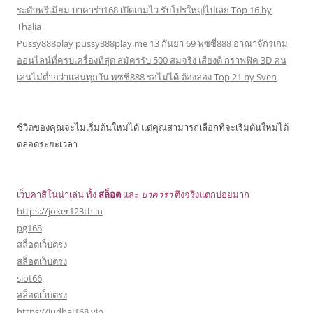
ระดับพรีเมียม บาคาร่า168 เปิดเกมไว รับโปรใหญ่ไปเลย Top 16 by
Thalia
Pussy888play pussy888play.me 13 กันยา 69 พุซซี่888 อาณาจักรเกม
ออนไลน์ที่ครบเครื่องที่สุด สมัครรับ 500 สมจริง เสียงดี กราฟฟิค 3D คน
เล่นไม่ต่ำกว่าแสนทุกวัน พุซซี่888 รอไม่ได้ ต้องลอง Top 21 by Sven
ชีวิตของคุณจะไม่เริ่มต้นใหม่ได้ แต่คุณสามารถเลือกที่จะเริ่มต้นใหม่ได้
ตลอดระยะเวลา
เว็บคาสิโนน่าเล่น ทั้ง
สล็อต
และ
บาคาร่า
ตึงจริงแตกบ่อยมาก
https://joker123th.in
pg168
สล็อตเว็บตรง
สล็อตเว็บตรง
slot66
สล็อตเว็บตรง
https://judhai168.vip