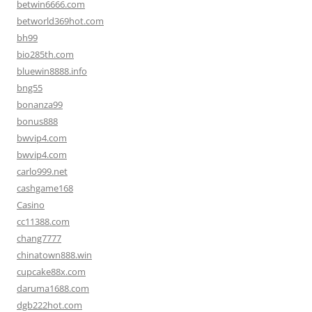
betwin6666.com
betworld369hot.com
bh99
bio285th.com
bluewin8888.info
bng55
bonanza99
bonus888
bwvip4.com
bwvip4.com
carlo999.net
cashgame168
Casino
cc11388.com
chang7777
chinatown888.win
cupcake88x.com
daruma1688.com
dgb222hot.com