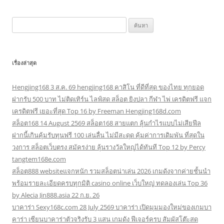
ค้นหา
สำหรับ:
เรื่องล่าสุด
Hengjing168 3 ส.ค. 69 hengjing168 คาสิโน ที่ดีที่สุด ของไทย ทุกยอด
ฝากรับ 500 บาท ไม่ติดเทิร์น ไลฟ์สด สล็อต ยิงปลา กีฬา ไพ่ เครดิตฟรี แจก
เครดิตฟรี เยอะที่สุด Top 16 by Freeman Hengjing168d.com
สล็อต168 14 August 2569 สล็อต168 สายแตก ลุ้นกำไรแบบไม่เสียฟีล
ฝากนี้เกินคุ้มรับทุนฟรี 100 เล่นลื่น ไม่มีสะดุด คุ้มค่าการเดิมพัน ที่สุดใน
วงการ สล็อตเว็บตรง สมัครง่าย ลุ้นรางวัลใหญ่ได้ทันที Top 12 by Percy
tangtem168e.com
สล็อต888 websiteแจกหนัก รวมสล็อตน่าเล่น 2026 เกมดังจากค่ายชั้นนำ
พร้อมรายละเอียดครบทุกมิติ casino online เว็บใหญ่ ทดลองเล่น Top 36
by Alecia Jin888.asia 22 ก.ย. 26
บาคาร่า Sexy168c.com 28 July 2569 บาคาร่า เปิดมุมมองใหม่ของเกมบา
คาร่า เซียนบาคาร่าตัวจริงรับ 3 แสน เกมดัง ฟีเจอร์ครบ สัมผัสโต๊ะสด