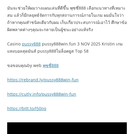
มันจะช่วยให้ผมวางแผนเล่นที่ดีขึ้น พุซซี่888 เลือกแนวทางที่เหมาะ
สม แล้วก็มีกลยุทธ์จัดการกับทุกสถานการณ์ภายในเกม ผมมั่นใจว่า
ถ้าหากคุณทำชนิดเดียวกับผม เก็บเกี่ยวประสบการณ์เอาไว้ ศึกษาข้อ
ผิดพลาดต่างๆคุณจะกลายเป็นผู้ชนะอย่างแท้จริง
Casino
pussy888
pussy888win.fun 3 NOV 2025 Kristin เกม
แทงบอลสุดมันส์ pussy888ไม่ล็อคยูส Top 58
ขอขอบคุณby web
พุซซี่888
https://rebrand.ly/pussy888win-fun
https://cutly.info/pussy888win-fun
https://bitt.to/l50iiq