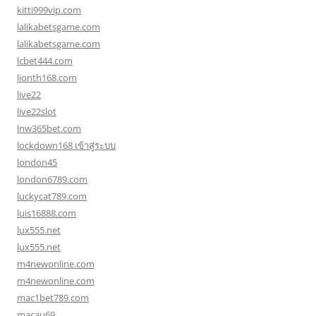
kitti999vip.com
lalikabetsgame.com
lalikabetsgame.com
lcbet444.com
lionth168.com
live22
live22slot
lnw365bet.com
lockdown168 เข้าสู่ระบบ
london45
london6789.com
luckycat789.com
luis16888.com
lux555.net
lux555.net
m4newonline.com
m4newonline.com
mac1bet789.com
macau69