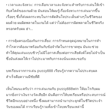
• เวลาและจังหวะ: การเลือกเวลาและจังหวะสำหรับการเล่นให้เข้า
กับสไตล์ของเกมด้วย มันสอนให้ผมรู้เรื่องจังหวะการเล่นมากขึ้น
เรื่อยๆ ซึ่งก็ส่งผลกระทบในการตัดสินใจประเด็นต่างๆในชีวิตของ
ผมด้วย ผมผิดพลาดในเกมได้ แต่ว่าไม่ต้องการผิดพลาดในชีวิตจริง
หรอกครับผม ฮ่า…
• การคุ้มครองป้องกันการเสี่ยง: การกำหนดจุดมุ่งหมายในการทำ
กำไรควรต้องมาพร้อมกันกับข้อจำกัดในการขาดทุน มันจะช่วย
ทำให้คุณเล่นแบบชิวๆไม่มีโอกาสเสี่ยงต่อการเสียตังค์โดยไม่จำเป็น
ซึ่งมันส่งผลให้เราไม่ประมาทกับการลงนั่นแหละขอรับ
บทเรียนจากการเล่น pussy888 เรียนรู้จากความไม่ประสบผล
สำเร็จคือความมีชัยที่ดี
เห็นไหมนะครับว่า การเล่นเกมกับ pussy888win ให้อะไรกับผม
มากยิ่งกว่าเงินรางวัลเสียอีก มันคือการให้บทเรียนหรือประสบการณ์
ชีวิตอีกแบบอย่างหนึ่ง ซึ่งผมสามารถนำมาประยุกต์ในชีวิตประจำ
วันของผมได้ การเรียนรู้รวมทั้งเข้าใจบทเรียนเหล่านี้