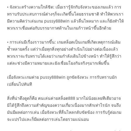
• จังหวะสร้างความใกล้ชิด: เมื่อเรารู้จักกับจังหวะของเกมแล้ว การ
ทราบรับประสบการณ์ต่างๆก็จะเกิดขึ้นโดยธรรมชาติ ทำให้พวกเรา
มีความคิดว่าเล่นเกม pussy888win แล้วลื่นไหลมาก และก็ยังทำให้
พวกเราเชื่อมต่อกับบรรยากาศด้านในเกมก้าวหน้าขึ้นอีกด้วย
• การเล่นมีเรื่องราวมากขึ้น: เกมสล็อตเป็นเกมที่เกิดเหตุการณ์เดิม
ซ้ำหลายครั้ง แต่ว่าเมื่อทุกสิ่งทุกอย่างดำเนินไปอย่างต่อเนื่องแล้ว
พวกเราจะรับทราบได้เลยว่าเกมกำลังเดินไปข้างหน้า ทำให้รู้สึกว่า
แต่ละช่วงมีความหมายและยังเชื่อมโยงกันจริงๆมากเพิ่มขึ้น
เมื่อจังหวะเกมค่าย pussy888win ถูกขัดจังหวะ การรับทราบมัก
เปลี่ยนไปทันที
สิ่งที่น่าดึงดูดก็คือ คนเล่นค่ายสล็อต888 มากไม่น้อยเลยทีเดียวอาจ
มิได้รู้สึกถึงความสำคัญของความเกี่ยวเนื่องมากสักเท่าไรนัก จนถึง
มันมีผลต่อการเล่น เมื่อจังหวะที่ลื่นไหลกลับขัดข้อง การรับรู้ต่อเกม
จะแปรไปและก็มีผลต่อการเล่นโดยรวมแน่นอน