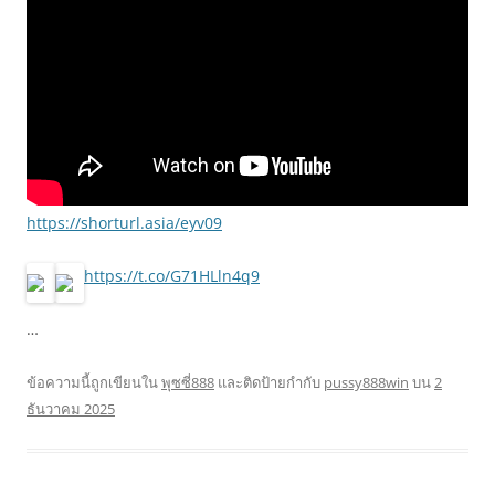
https://shorturl.asia/eyv09
https://t.co/G71HLln4q9
…
ข้อความนี้ถูกเขียนใน
พุซซี่888
และติดป้ายกำกับ
pussy888win
บน
2
ธันวาคม 2025