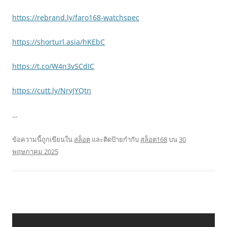
https://rebrand.ly/faro168-watchspec
https://shorturl.asia/hKEbC
https://t.co/W4n3vSCdIC
https://cutt.ly/NrvJYQtn
…
ข้อความนี้ถูกเขียนใน
สล็อต
และติดป้ายกำกับ
สล็อต168
บน
30
พฤษภาคม 2025