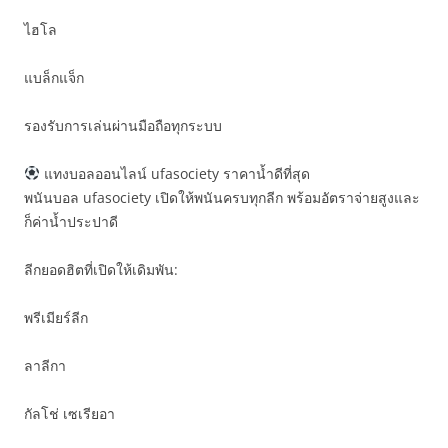
ไฮโล
แบล็กแจ็ก
รองรับการเล่นผ่านมือถือทุกระบบ
แทงบอลออนไลน์ ufasociety ราคาน้ำดีที่สุด
พนันบอล ufasociety เปิดให้พนันครบทุกลีก พร้อมอัตราจ่ายสูงและ
ก็ค่าน้ำประปาดี
ลีกยอดฮิตที่เปิดให้เดิมพัน:
พรีเมียร์ลีก
ลาลีกา
กัลโช่ เซเรียอา