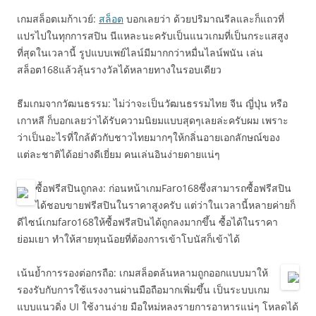
เกมสล็อตเมก้าเวย์:
สล็อต
บอกเลยว่า ด้วยปริมาณรีลและก็แถวที่
แปรไปในทุกการสปิน นีแหละนะครับเป็นแนวเกมที่เป็นกระแสสูง
ที่สุดในเวลานี้ รูปแบบเพย์ไลน์มีมากกว่าหมื่นไลน์พนัน เล่น
สล็อต168แล้วลุ้นรางวัลได้หลายทางในรอบเดียว
ธีมเกมจากวัฒนธรรม: ไม่ว่าจะเป็นวัฒนธรรมไทย จีน ญี่ปุ่น หรือ
เกาหลี ก็บอกเลยว่าได้รับความนิยมแบบสุดๆเลยล่ะครับผม เพราะ
ว่าเป็นอะไรที่ใกล้ตัวกับชาวไทยมากๆให้กลิ่นอายเอกลักษณ์ของ
แต่ละชาติได้อย่างดีเยี่ยม คนเล่นอินง่ายดายแน่ๆ
ซื้อฟรีสปินถูกลง: ก่อนหน้าเกมFaro168ซึ่งสามารถซื้อฟรีสปิน
ได้ชอบขายฟรีสปินในราคาสูงครับ แต่ว่าในเวลานี้หลายค่ายก็
ดีไซน์เกมfaro168ให้ซื้อฟรีสปินได้ถูกลงมากขึ้น ซื้อได้ในราคา
ย่อมเยา ทำให้สายทุนน้อยที่ต้องการเข้าโบนัสก็เข้าได้
เน้นย้ำการรองต่อกรถือ: เกมสล็อตล้นหลามถูกออกแบบมาให้
รองรับกับการใช้แรงงานผ่านมือถือมากเพิ่มขึ้น เป็นระบบเกม
แบบแนวดิ่ง UI ใช้งานง่าย มือใหม่หลงรายการอาหารแน่ๆ โหลดได้