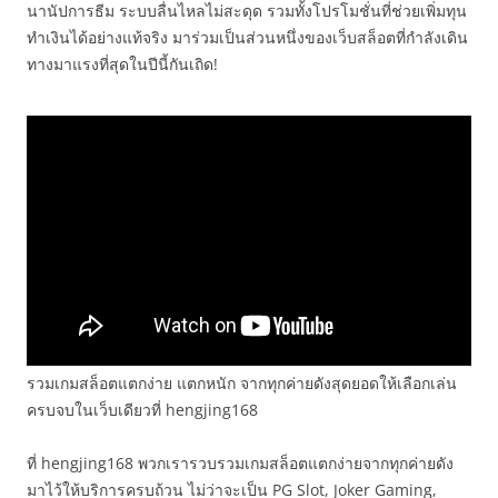
นานัปการธีม ระบบลื่นไหลไม่สะดุด รวมทั้งโปรโมชั่นที่ช่วยเพิ่มทุน
ทำเงินได้อย่างแท้จริง มาร่วมเป็นส่วนหนึ่งของเว็บสล็อตที่กำลังเดิน
ทางมาแรงที่สุดในปีนี้กันเถิด!
รวมเกมสล็อตแตกง่าย แตกหนัก จากทุกค่ายดังสุดยอดให้เลือกเล่น
ครบจบในเว็บเดียวที่ hengjing168
ที่ hengjing168 พวกเรารวบรวมเกมสล็อตแตกง่ายจากทุกค่ายดัง
มาไว้ให้บริการครบถ้วน ไม่ว่าจะเป็น PG Slot, Joker Gaming,