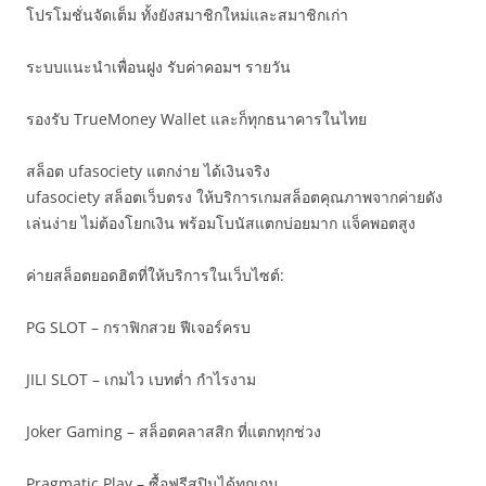
โปรโมชั่นจัดเต็ม ทั้งยังสมาชิกใหม่และสมาชิกเก่า
ระบบแนะนำเพื่อนฝูง รับค่าคอมฯ รายวัน
รองรับ TrueMoney Wallet และก็ทุกธนาคารในไทย
สล็อต ufasociety แตกง่าย ได้เงินจริง
ufasociety สล็อตเว็บตรง ให้บริการเกมสล็อตคุณภาพจากค่ายดัง
เล่นง่าย ไม่ต้องโยกเงิน พร้อมโบนัสแตกบ่อยมาก แจ็คพอตสูง
ค่ายสล็อตยอดฮิตที่ให้บริการในเว็บไซต์:
PG SLOT – กราฟิกสวย ฟีเจอร์ครบ
JILI SLOT – เกมไว เบทต่ำ กำไรงาม
Joker Gaming – สล็อตคลาสสิก ที่แตกทุกช่วง
Pragmatic Play – ซื้อฟรีสปินได้ทุกเกม