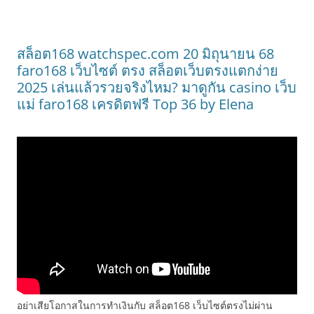
สล็อต168 watchspec.com 20 มิถุนายน 68
faro168 เว็บไซต์ ตรง สล็อตเว็บตรงแตกง่าย
2025 เล่นแล้วรวยจริงไหม? มาดูกัน casino เว็บ
แม่ faro168 เครดิตฟรี Top 36 by Elena
อย่าเสียโอกาสในการทำเงินกับ สล็อต168 เว็บไซต์ตรงไม่ผ่าน