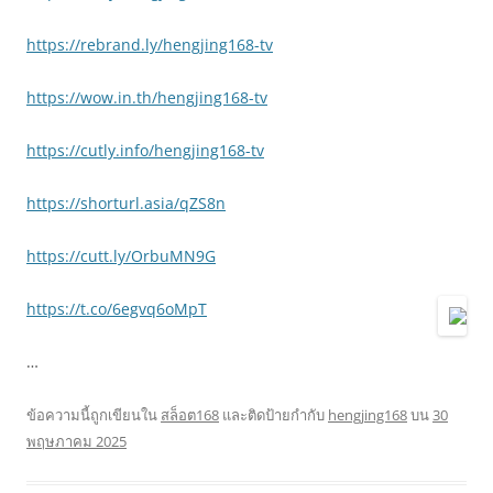
https://rebrand.ly/hengjing168-tv
https://wow.in.th/hengjing168-tv
https://cutly.info/hengjing168-tv
https://shorturl.asia/qZS8n
https://cutt.ly/OrbuMN9G
https://t.co/6egvq6oMpT
…
ข้อความนี้ถูกเขียนใน
สล็อต168
และติดป้ายกำกับ
hengjing168
บน
30
พฤษภาคม 2025