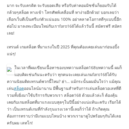
มาก จะรับเครดิต จะรับยอดเสีย หรือรับค่าคอมมิชชั่นก็ยอมรับได้
กล้วยๆสล็อต ทางเข้า โทรศัพท์เคลื่อนที่ หาง่ายอีกด้วย! บอกเลยว่า
เลือกเว็บดีเป็นศรีแก่ตัวแน่นอน 100% อย่าคลาดโอกาสดีๆแบบนี้อีก
ต่อไป มาลงทะเบียนใหม่กับเราfaro168ได้แล้ววันนี้ สมัครฟรี สมัคร
เลย!
เทรนด์ เกมสล็อต ที่มาแรงในปี 2025 ที่คุณต้องเคยเล่นมาก่อนอปิ้ง
แน่ๆ!
ในเวลาที่ผมเขียนเนื้อหาของบทความสล็อต168บทความนี้ ผมก็
แอบคิดเช่นกันนะครับว่า ทุกคนจะเคยเล่นเกมfaro168ได้รับ
ความนิยมติดเทรนด์พวกนี้ไหม? ฮ่า… แม้กระนั้นผมมั่นใจว่า แม้คุณ
เล่น
สล็อต
ออนไลน์มานาน มีพื้นฐานสำหรับการเล่นสล็อตวอเลทที่ดี
รวมทั้งยิ่งมาใช้บริการกับพวกเรา สล็อต168 ด้วยแล้วล่ะก็ ต้องคุ้น
เคยกับเกมสล็อตที่มาแรงแบบสุดๆในปีนี้อย่างแน่แท้นะครับ เรียกได้
ว่า เป็นเทรนด์เกมที่กำลังรุนแรงเวลานี้เลยก็ว่าได้ ถ้าเกิดคุณ
ต้องการทราบว่ามีเกมแบบไหนบ้าง พวกเรามาดูไปพร้อมๆกันได้เลย
ครับผม เลทโก!