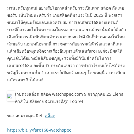
มานะครับทุกคน! อย่าเสียโอกาสสำหรับการเป็นพวก สล็อต กันเลย
ขอรับ เห็นไหมนะครับว่า เกมสล็อตที่มาแรงในปี 2025 นี้ พวกเรา
ขนมาให้คุณพร้อมเล่นแล้วครับผม การเล่นfaro168ตามเทรนด์
บางทีก็อาจจะไม่ใช่ทางของใครหลายๆคนเลย แม้กระนั้นมันก็คือตัว
เลือกในการเดิมพันที่คนจำนวนมากบอกว่าดี มันก็น่าทดลองใช่ไหม
ล่ะขอรับ นอกเหนือจากนี้ การจัดการกับอารมณ์หัวร้อนเวลาที่เล่น
แล้วเสียหรือหงุดหงิดจากเรื่องอื่นๆมาแล้วเล่นfaro168ก็จะมีผลให้
คุณเล่นได้อย่างมีสติสัมปชัญญะรวมทั้งมีวินัยสำหรับในการ
เล่นfaro168เยอะขึ้น รับประกันเลยว่า การทำกำไรบนเว็บไซต์ตรง
ขวัญใจมหาชนชั้น 1 แบบเราก็เปิดกว้างแน่ๆ โดยเหตุนี้ ลงทะเบียน
สมัครสมาชิกได้เลย!
เว็บตรงสล็อต สล็อต watchspec.com 9 กรกฎาคม 25 Elena
คาสิโน สล็อต168 มาแรงที่สุด Top 94
ขอขอบพระคุณ Ref.
สล็อต
https://bit.ly/faro168-watchspec