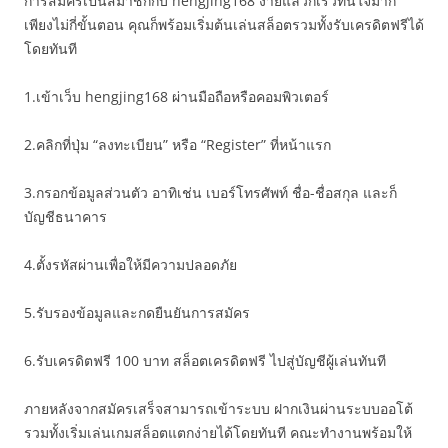
การสมัครเป็นสมาชิกกับ hengjing168 ง่ายแล้วก็เร็วทันใจมาก
เพียงไม่กี่ขั้นตอน คุณก็พร้อมเริ่มต้นเล่นสล็อตรวมทั้งรับเครดิตฟรีได้
โดยทันที
1.เข้าเว็บ hengjing168 ผ่านมือถือหรือคอมพิวเตอร์
2.คลิกที่ปุ่ม “ลงทะเบียน” หรือ “Register” ที่หน้าแรก
3.กรอกข้อมูลส่วนตัว อาทิเช่น เบอร์โทรศัพท์ ชื่อ-ชื่อสกุล และก็
บัญชีธนาคาร
4.ตั้งรหัสผ่านเพื่อให้มีความปลอดภัย
5.รับรองข้อมูลและกดยืนยันการสมัคร
6.รับเครดิตฟรี 100 บาท สล็อตเครดิตฟรี ไปสู่บัญชีผู้เล่นทันที
ภายหลังจากสมัครเสร็จสามารถเข้าระบบ ฝากเงินผ่านระบบออโต้
รวมทั้งเริ่มเล่นเกมสล็อตแตกง่ายได้โดยทันที คณะทำงานพร้อมให้