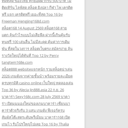
ที่ดีที่สุด ของไทย ทุกยอดฝากรับ 500 บาท ไม่
ติดเทิร์น ไลฟ์สด สล็อต ยิงปลา กีฬา ไพ่ เครดิต
ฟรี แจก เครดิตฟรี เยอะที่สุด Top 16 by
Freeman Hengjing168d.com
สล็อต168 14 August 2569 สล็อต168 สาย
แตก ลุ้นกำไรแบบไม่เสียฟีล ฝากนี้เกินคุ้มรับ
ทุนฟรี 100 เล่นลื่น ไม่มีสะดุด คุ้มค่าการเดิม
พัน ที่สุดในวงการ สล็อตเว็บตรง สมัครง่าย ลุ้น
รางวัลใหญ่ได้ทันที Top 12 by Percy
tangtem168e.com
สล็อต888 websiteแจกหนัก รวมสล็อตน่าเล่น
2026 เกมดังจากค่ายชั้นนำ พร้อมรายละเอียด
ครบทุกมิติ casino online เว็บใหญ่ ทดลองเล่น
Top 36 by Alecia Jin888.asia 22 ก.ย. 26
บาคาร่า Sexy168c.com 28 July 2569 บาคา
ร่า เปิดมุมมองใหม่ของเกมบาคาร่า เซียนบา
คาร่าตัวจริงรับ 3 แสน เกมดัง ฟีเจอร์ครบ
สัมผัสโต๊ะสดระดับพรีเมียม บาคาร่า168 เปิด
เกมไว รับโปรใหญ่ไปเลย Top 16 by Thalia