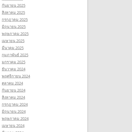
กันยายน 2025
สิงหาคม 2025
กรกฎาคม 2025
มิถุนายน 2025
พฤษภาคม 2025
เมษายน 2025
มีนาคม 2025
กุมภาพันธ์ 2025
มกราคม 2025
ธันวาคม 2024
พฤศจิกายน 2024
ตุลาคม 2024
กันยายน 2024
สิงหาคม 2024
กรกฎาคม 2024
มิถุนายน 2024
พฤษภาคม 2024
เมษายน 2024