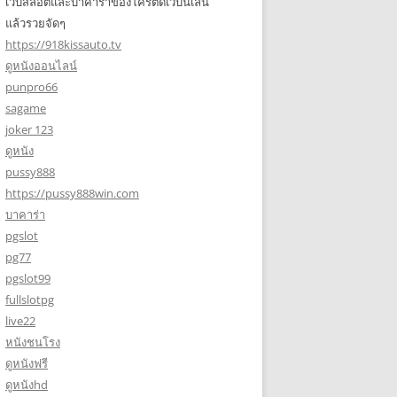
เว็บสล็อตและบาคาร่าของโครตดีเว็บนี้เล่น
แล้วรวยจัดๆ
https://918kissauto.tv
ดูหนังออนไลน์
punpro66
sagame
joker 123
ดูหนัง
pussy888
https://pussy888win.com
บาคาร่า
pgslot
pg77
pgslot99
fullslotpg
live22
หนังชนโรง
ดูหนังฟรี
ดูหนังhd