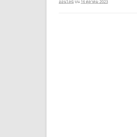
ออนไลน์
บน
16 ตุลาคม 2023