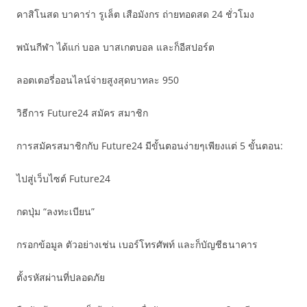
คาสิโนสด บาคาร่า รูเล็ต เสือมังกร ถ่ายทอดสด 24 ชั่วโมง
พนันกีฬา ได้แก่ บอล บาสเกตบอล และก็อีสปอร์ต
ลอตเตอรี่ออนไลน์จ่ายสูงสุดบาทละ 950
วิธีการ Future24 สมัคร สมาชิก
การสมัครสมาชิกกับ Future24 มีขั้นตอนง่ายๆเพียงแต่ 5 ขั้นตอน:
ไปสู่เว็บไซต์ Future24
กดปุ่ม “ลงทะเบียน”
กรอกข้อมูล ตัวอย่างเช่น เบอร์โทรศัพท์ และก็บัญชีธนาคาร
ตั้งรหัสผ่านที่ปลอดภัย