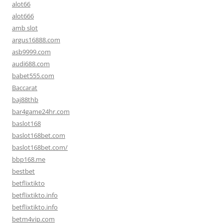
alot66
alot666
amb slot
argus16888.com
asb9999.com
audi688.com
babet555.com
Baccarat
baj88thb
bar4game24hr.com
baslot168
baslot168bet.com
baslot168bet.com/
bbp168.me
bestbet
betflixtikto
betflixtikto.info
betflixtikto.info
betm4vip.com