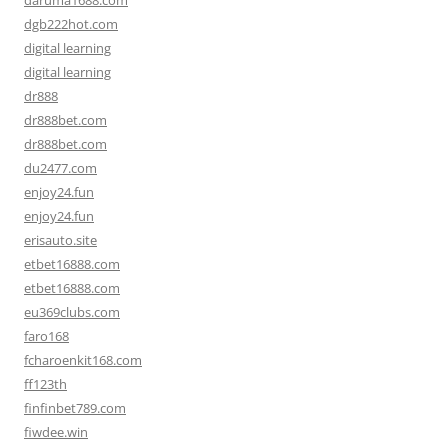
daruma1688.com
dgb222hot.com
digital learning
digital learning
dr888
dr888bet.com
dr888bet.com
du2477.com
enjoy24.fun
enjoy24.fun
erisauto.site
etbet16888.com
etbet16888.com
eu369clubs.com
faro168
fcharoenkit168.com
ff123th
finfinbet789.com
fiwdee.win