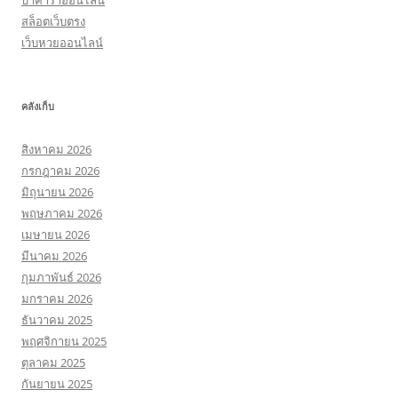
บาคาร่าออนไลน์
สล็อตเว็บตรง
เว็บหวยออนไลน์
คลังเก็บ
สิงหาคม 2026
กรกฎาคม 2026
มิถุนายน 2026
พฤษภาคม 2026
เมษายน 2026
มีนาคม 2026
กุมภาพันธ์ 2026
มกราคม 2026
ธันวาคม 2025
พฤศจิกายน 2025
ตุลาคม 2025
กันยายน 2025