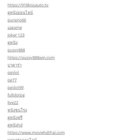
https://918kissauto.tv
ดูหนังออนไลน์
punpro66
sagame
joker 123
ดูหนัง
pussy888
https://pussy888win.com
บาคาร่า
pgslot
pg77
pgslot99
fullslotpg
live22
หนังชนโรง
ดูหนังฟรี
ดูหนังhd
https://www.moviehdthai.com