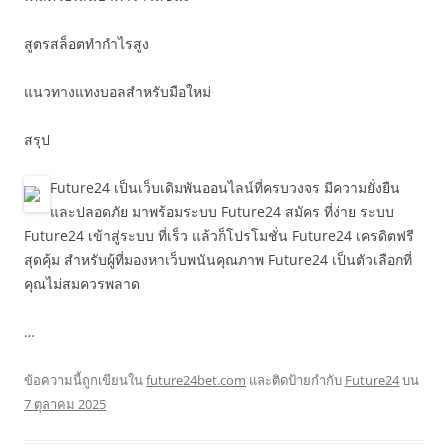
สูตรสล็อตทำกำไรสูง
แนวทางแทงบอลสำหรับมือใหม่
สรุป
Future24 เป็นเว็บเดิมพันออนไลน์ที่ครบวงจร มีความยั่งยืน
และปลอดภัย มาพร้อมระบบ Future24 สมัคร ที่ง่าย ระบบ
Future24 เข้าสู่ระบบ ที่เร็ว แล้วก็โปรโมชั่น Future24 เครดิตฟรี
สุดคุ้ม สำหรับผู้ที่มองหาเว็บพนันคุณภาพ Future24 เป็นตัวเลือกที่
คุณไม่สมควรพลาด
…
ข้อความนี้ถูกเขียนใน
future24bet.com
และติดป้ายกำกับ
Future24
บน
7 ตุลาคม 2025