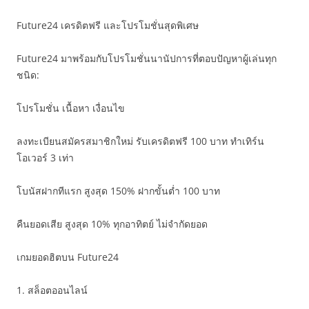
Future24 เครดิตฟรี และโปรโมชั่นสุดพิเศษ
Future24 มาพร้อมกับโปรโมชั่นนานัปการที่ตอบปัญหาผู้เล่นทุก
ชนิด:
โปรโมชั่น เนื้อหา เงื่อนไข
ลงทะเบียนสมัครสมาชิกใหม่ รับเครดิตฟรี 100 บาท ทำเทิร์น
โอเวอร์ 3 เท่า
โบนัสฝากทีแรก สูงสุด 150% ฝากขั้นต่ำ 100 บาท
คืนยอดเสีย สูงสุด 10% ทุกอาทิตย์ ไม่จำกัดยอด
เกมยอดฮิตบน Future24
1. สล็อตออนไลน์