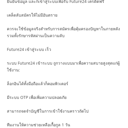
ยืนยันข้อมูล และก็เข้าสู่ระบบเพื่อรับ Future24 เครดิตฟรี
เคล็ดลับสมัครให้ไม่มีอันตราย
ควรจะใช้ข้อมูลจริงสำหรับการสมัครเพื่อคุ้มครองปัญหาในภายหลัง
รวมทั้งรักษารหัสผ่านเป็นความลับ
Future24 เข้าสู่ระบบ เร็ว
ระบบ Future24 เข้าระบบ ถูกวางแบบมาเพื่อความสบายสูงสุดแก่ผู้
ใช้งาน:
ล็อกอินได้ทั้งมือถือแล้วก็คอมพิวเตอร์
มีระบบ OTP เพื่อเพิ่มความปลอดภัย
สามารถจดจำบัญชีในการเข้าใช้งานคราวถัดไป
ทีมงานให้ความช่วยเหลือเกื้อกูล 1 วัน