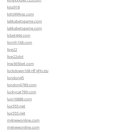
kingxxxbet123.com
kiss918
kitti999vip.com
lalikabetsgame.com
lalikabetsgame.com
lcbet444.com
lionth168.com
live22
live22slot
lnw365bet.com
lockdown168 เข้าสู่ระบบ
london45
london6789.com
luckycat789.com
luis16888.com
lux555.net
lux555.net
m4newonline.com
m4newonline.com