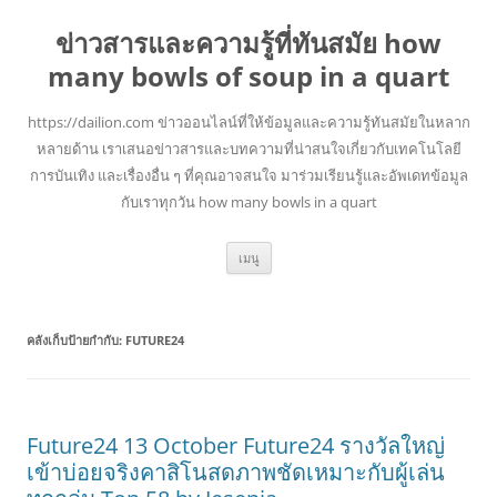
ข่าวสารและความรู้ที่ทันสมัย how
many bowls of soup in a quart
https://dailion.com ข่าวออนไลน์ที่ให้ข้อมูลและความรู้ทันสมัยในหลาก
หลายด้าน เราเสนอข่าวสารและบทความที่น่าสนใจเกี่ยวกับเทคโนโลยี
การบันเทิง และเรื่องอื่น ๆ ที่คุณอาจสนใจ มาร่วมเรียนรู้และอัพเดทข้อมูล
กับเราทุกวัน how many bowls in a quart
ข้าม
เมนู
ไป
ยัง
เนื้อหา
คลังเก็บป้ายกำกับ:
FUTURE24
Future24 13 October Future24 รางวัลใหญ่
เข้าบ่อยจริงคาสิโนสดภาพชัดเหมาะกับผู้เล่น