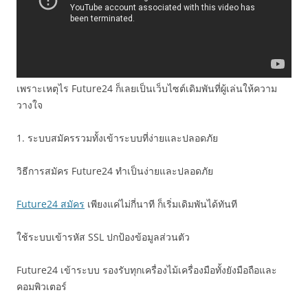
เพราะเหตุไร Future24 ก็เลยเป็นเว็บไซต์เดิมพันที่ผู้เล่นให้ความ
วางใจ
1. ระบบสมัครรวมทั้งเข้าระบบที่ง่ายและปลอดภัย
วิธีการสมัคร Future24 ทำเป็นง่ายและปลอดภัย
Future24 สมัคร
เพียงแค่ไม่กี่นาที ก็เริ่มเดิมพันได้ทันที
ใช้ระบบเข้ารหัส SSL ปกป้องข้อมูลส่วนตัว
Future24 เข้าระบบ รองรับทุกเครื่องไม้เครื่องมือทั้งยังมือถือและ
คอมพิวเตอร์