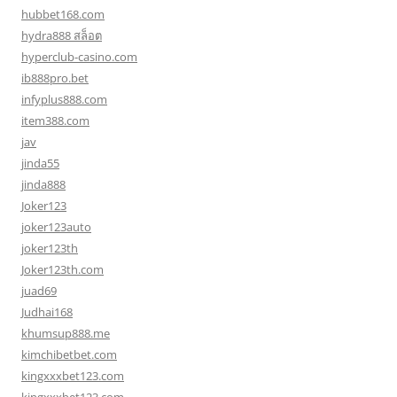
hubbet168.com
hydra888 สล็อต
hyperclub-casino.com
ib888pro.bet
infyplus888.com
item388.com
jav
jinda55
jinda888
Joker123
joker123auto
joker123th
Joker123th.com
juad69
Judhai168
khumsup888.me
kimchibetbet.com
kingxxxbet123.com