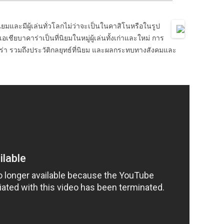
ยมและมีผู้เล่นทั่วโลกไม่ว่าจะเป็นในคาสิโนหรือในรูป
ชียบาคาร่าเป็นที่นิยมในหมู่ผู้เล่นทั้งเก่าและใหม่ การ
าร่า รวมถึงประวัติกลยุทธ์ที่นิยม และผลกระทบทางสังคมและ