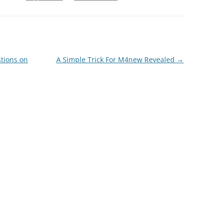
tions on
A Simple Trick For M4new Revealed
→