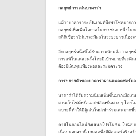
กลยุทธ์การเล่นบาคาร่า
แม้ว่าบาคาร่าจะเป็นเกมที่พึ่งพาโชคมาก
กลยุทธ์เพื่อเพิ่มโอกาสในการชนะ หนึ่งในกล
สถิติเชื่อว่าไม่น่าจะมีผลในระยะยาวเนื่อง
อีกกลยุทธ์หนึ่งที่ได้รับความนิยมคือ “กลยุท
การแพ้ในแต่ละครั้งโดยมีเป้าหมายที่จะคืนทุน
ต้องมีเงินทุนเพียงพอและระมัดระวัง
การขยายตัวของบาคาร่าผ่านแพลตฟอร์มอ
บาคาร่าได้รับความนิยมเพิ่มขึ้นมากเมื่อเก
ผ่านเว็บไซต์หรือแอปพลิเคชั่นต่าง ๆ โดยไม
สบายนี้ทำให้มีผู้เล่นใหม่เข้าร่วมเล่นมากขึ้
คาสิโนออนไลน์ยังเสนอโปรโมชั่น โบนัส แล
เนื่อง นอกจากนี้ เกมสดซึ่งมีดีลเลอร์จริงสร้