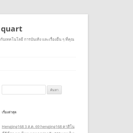
 quart
ทคโนโลยี การบันเทิง และเรื่องอื่น ๆ ที่คุณ
ค้นหา
สำหรับ:
เรื่องล่าสุด
Hengjing168 3 ส.ค. 69 hengjing168 คาสิโน