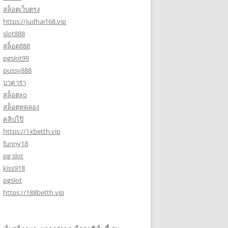
สล็อตเว็บตรง
https://judhai168.vip
slot888
สล็อต888
pgslot99
pussy888
บาคาร่า
สล็อตxo
สล็อตทดลอง
คลิปโป๊
https://1xbetth.vip
funny18
pg slot
kiss918
pgslot
https://188betth.vip