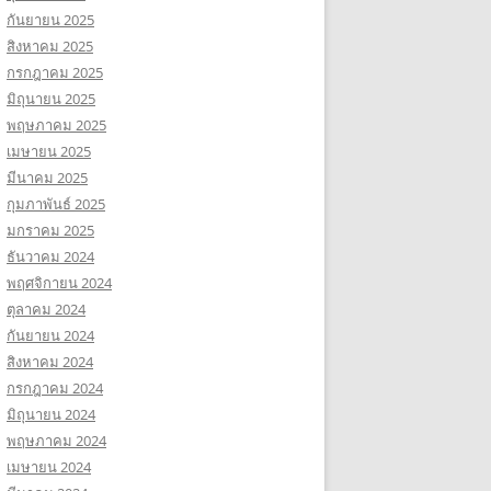
กันยายน 2025
สิงหาคม 2025
กรกฎาคม 2025
มิถุนายน 2025
พฤษภาคม 2025
เมษายน 2025
มีนาคม 2025
กุมภาพันธ์ 2025
มกราคม 2025
ธันวาคม 2024
พฤศจิกายน 2024
ตุลาคม 2024
กันยายน 2024
สิงหาคม 2024
กรกฎาคม 2024
มิถุนายน 2024
พฤษภาคม 2024
เมษายน 2024