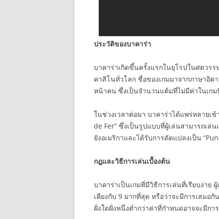
ประวัติของบาคาร่า
บาคาร่าเกิดขึ้นครั้งแรกในยุโรปในศตวรรษ
คาสิโนทั่วโลก ชื่อของเกมมาจากภาษาอิตาลีท
หน้าคน ซึ่งเป็นจำนวนแต้มที่ไม่มีค่าในเกมนี
ในช่วงเวลาต่อมา บาคาร่าได้แพร่หลายเข้
de Fer” ซึ่งเป็นรูปแบบที่ผู้เล่นสามารถเล่
ยังอเมริกาและได้รับการดัดแปลงเป็น “Punto 
กฎและวิธีการเล่นเบื้องต้น
บาคาร่าเป็นเกมที่มีวิธีการเล่นที่เรียบง่าย ผ
เคียงกับ 9 มากที่สุด หรือว่าจะมีการเสมอ
ฝั่งใดฝั่งหนึ่งต่ำกว่าค่าที่กำหนดอาจจะมีกา