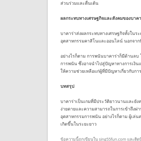
ส่วนร่วมและตื่นเต้น
ผลกระทบทางเศรษฐกิจและสังคมของบาคา
บาคาร่าส่งผลกระทบทางเศรษฐกิจทั้งในระด
อุตสาหกรรมคาสิโนและออนไลน์ นอกจากนี้ย
อย่างไรก็ตาม การพนันบาคาร่าก็มีด้านลบ 
การพนัน ซึ่งอาจนำไปสู่ปัญหาทางการเงิ
ให้ความช่วยเหลือแก่ผู้ที่มีปัญหาเกี่ยวกับก
บทสรุป
บาคาร่าเป็นเกมที่มีประวัติยาวนานและยังค
ง่ายดายและความสามารถในการเข้าถึงผ่าน
อุตสาหกรรมการพนัน อย่างไรก็ตาม ผู้เล่น
เกิดขึ้นในระยะยาว
ข้อความนี้ถูกเขียนใน
sing55fun.com
และติดป