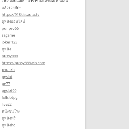
เว็บสล็อตและบาคาร่าของโครตดีเว็บนี้เล่น
แล้วรวยจัดๆ
https://918kissauto.tv
ดูหนังออนไลน์
punpro66
sagame
joker 123
ดูหนัง
pussy888
https://pussy888win.com
บาคาร่า
pgslot
pg77
pgslot99
fullslotpg
live22
หนังชนโรง
ดูหนังฟรี
ดูหนังhd