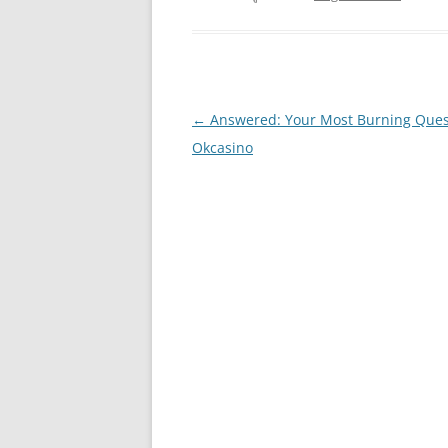
เมนู
←
Answered: Your Most Burning Ques
นำทาง
Okcasino
เรื่อง