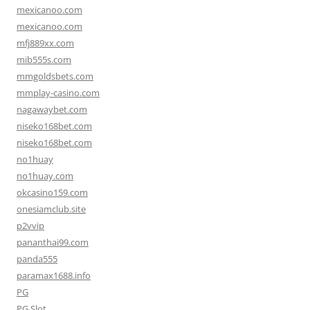
mexicanoo.com
mexicanoo.com
mfj889xx.com
mib555s.com
mmgoldsbets.com
mmplay-casino.com
nagawaybet.com
niseko168bet.com
niseko168bet.com
no1huay
no1huay.com
okcasino159.com
onesiamclub.site
p2vvip
pananthai99.com
panda555
paramax1688.info
PG
PG Slot