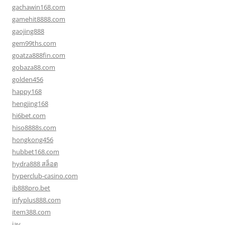
gachawin168.com
gamehit8888.com
gaojing888
gem99ths.com
goatza888fin.com
gobaza88.com
golden456
happy168
hengjing168
hi6bet.com
hiso8888s.com
hongkong456
hubbet168.com
hydra888 สล็อต
hyperclub-casino.com
ib888pro.bet
infyplus888.com
item388.com
jav