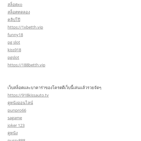
สล็อตxo
สล็อตทดลอง
คลิปโป๊
https://1xbetth.vip
funny18
pg slot
kiss918
pgslot
https://188betth.vip
เว็บสล็อตและบาคาร่าของโครตดีเว็บนี้เล่นแล้วรวยจัดๆ
https://918kissauto.tv
ดูหนังออนไลน์
punpro66
sagame
joker 123
ดูหนัง
pussy888