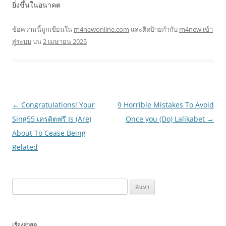
ยิ่งขึ้นในอนาคต
ข้อความนี้ถูกเขียนใน
m4newonline.com
และติดป้ายกำกับ
m4new เข้า
สู่ระบบ
บน
2 เมษายน 2025
เมนู
←
Congratulations! Your
9 Horrible Mistakes To Avoid
นำทาง
Sing55 เครดิตฟรี Is (Are)
Once you (Do) Lalikabet
→
เรื่อง
About To Cease Being
Related
ค้นหา
สำหรับ:
เรื่องล่าสุด