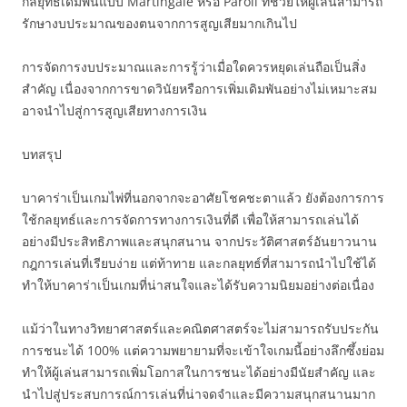
กลยุทธ์เดิมพันแบบ Martingale หรือ Paroli ที่ช่วยให้ผู้เล่นสามารถ
รักษางบประมาณของตนจากการสูญเสียมากเกินไป
การจัดการงบประมาณและการรู้ว่าเมื่อใดควรหยุดเล่นถือเป็นสิ่ง
สำคัญ เนื่องจากการขาดวินัยหรือการเพิ่มเดิมพันอย่างไม่เหมาะสม
อาจนำไปสู่การสูญเสียทางการเงิน
บทสรุป
บาคาร่าเป็นเกมไพ่ที่นอกจากจะอาศัยโชคชะตาแล้ว ยังต้องการการ
ใช้กลยุทธ์และการจัดการทางการเงินที่ดี เพื่อให้สามารถเล่นได้
อย่างมีประสิทธิภาพและสนุกสนาน จากประวัติศาสตร์อันยาวนาน
กฎการเล่นที่เรียบง่าย แต่ท้าทาย และกลยุทธ์ที่สามารถนำไปใช้ได้
ทำให้บาคาร่าเป็นเกมที่น่าสนใจและได้รับความนิยมอย่างต่อเนื่อง
แม้ว่าในทางวิทยาศาสตร์และคณิตศาสตร์จะไม่สามารถรับประกัน
การชนะได้ 100% แต่ความพยายามที่จะเข้าใจเกมนี้อย่างลึกซึ้งย่อม
ทำให้ผู้เล่นสามารถเพิ่มโอกาสในการชนะได้อย่างมีนัยสำคัญ และ
นำไปสู่ประสบการณ์การเล่นที่น่าจดจำและมีความสนุกสนานมาก