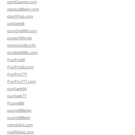
pgx62game.com
pgzeus88win.com
play97vip.com
pokbet88
porsche999.com
power999.net
premium66.info
proded888x.com
PunPro66
PunPro66.com
PunPro777
PunPro777.com
puntaek66
puntaek77
Pussy888
pussy888play
pussy888win
ramclubx.com
realflikbet.com