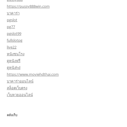
https://pussy888win.com
บาคาร่า
pgslot
pg77
pgslot99
fullslotpg
live22
หนังชนโรง
ดูหนังฟรี
ดูหนังhd
https://www.moviehdthai.com
บาคาร่าออนไลน์
สล็อตเว็บตรง
เว็บหวยออนไลน์
คลังเก็บ