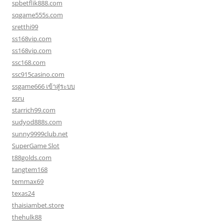
spbetflik888.com
sqgame555s.com
sretthi99
ss168vip.com
ss168vip.com
ssc168.com
ssc915casino.com
ssgame666 เข้าสู่ระบบ
ssru
starrich99.com
sudyod888s.com
sunny9999club.net
SuperGame Slot
t88golds.com
tangtem168
temmax69
texas24
thaisiambet.store
thehulk88