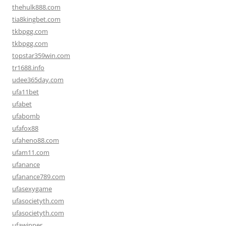
thehulk888.com
tia8kingbet.com
tkbpgg.com
tkbpgg.com
topstar359win.com
tr1688.info
udee365day.com
ufa11bet
ufabet
ufabomb
ufafox88
ufaheno88.com
ufam11.com
ufanance
ufanance789.com
ufasexygame
ufasocietyth.com
ufasocietyth.com
ufawinner