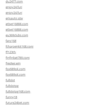
du2477.com
enjoy24.fun
enjoy24.fun
erisauto.site
etbet16888.com
etbet16888.com
eu369clubs.com
faro168
fcharoenkit168.com
ff123th
finfinbet789.com
fiwdee.win
fox689ok.com
fox689ok.com
fullslot
fullslotpg
fullslotpg168.com
funny18
future24bet.com