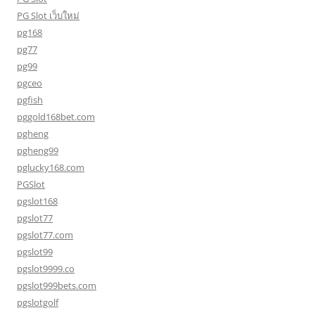
PG Slot เว็บใหม่
pg168
pg77
pg99
pgceo
pgfish
pggold168bet.com
pgheng
pgheng99
pglucky168.com
PGSlot
pgslot168
pgslot77
pgslot77.com
pgslot99
pgslot9999.co
pgslot999bets.com
pgslotgolf