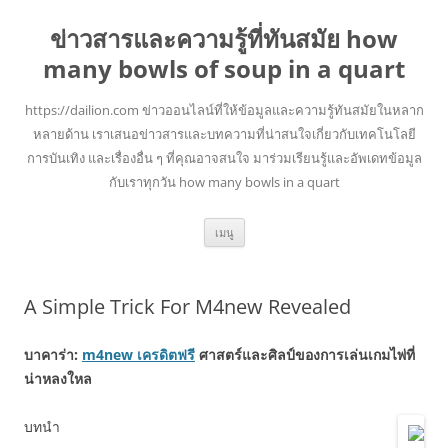
ข่าวสารและความรู้ที่ทันสมัย how
many bowls of soup in a quart
https://dailion.com ข่าวออนไลน์ที่ให้ข้อมูลและความรู้ทันสมัยในหลาก
หลายด้าน เราเสนอข่าวสารและบทความที่น่าสนใจเกี่ยวกับเทคโนโลยี
การบันเทิง และเรื่องอื่น ๆ ที่คุณอาจสนใจ มาร่วมเรียนรู้และอัพเดทข้อมูล
กับเราทุกวัน how many bowls in a quart
ข้าม
เมนู
ไป
ยัง
เนื้อหา
A Simple Trick For M4new Revealed
บาคาร่า:
m4new เครดิตฟรี
ศาสตร์และศิลป์ของการเล่นเกมไพ่ที่
น่าหลงใหล
บทนำ