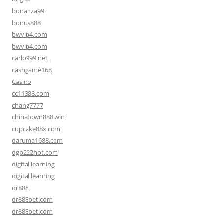
bonanza99
bonus888
bwvip4.com
bwvip4.com
carlo999.net
cashgame168
Casino
cc11388.com
chang7777
chinatown888.win
cupcake88x.com
daruma1688.com
dgb222hot.com
digital learning
digital learning
dr888
dr888bet.com
dr888bet.com