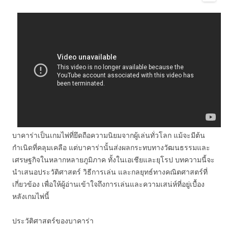
บาคาร่าเป็นเกมไพ่ที่ยึดถือความนิยมจากผู้เล่นทั่วโลก แม้จะมีต้น
กำเนิดที่คลุมเคลือ แต่บาคาร่านั้นส่งผลกระทบทางวัฒนธรรมและ
เศรษฐกิจในหลากหลายภูมิภาค ทั้งในเอเชียและยุโรป บทความนี้จะ
นำเสนอประวัติศาสตร์ วิธีการเล่น และกลยุทธ์ทางคณิตศาสตร์ที่
เกี่ยวข้อง เพื่อให้ผู้อ่านเข้าใจถึงการเล่นและความเสน่ห์ที่อยู่เบื้อง
หลังเกมไพ่นี้
ประวัติศาสตร์ของบาคาร่า