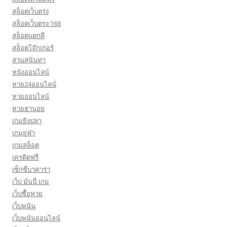
สล็อตเว็บตรง
สล็อตเว็บตรง 168
สล็อตแตกดี
สล็อตโจ๊กเกอร์
สวนสุนันทา
หนังออนไลน์
หวย24ออนไลน์
หวยออนไลน์
หวยฮานอย
เกมยิงปลา
เกมยูฟ่า
เกมสล็อต
เครดิตฟรี
เซ็กซี่บาคาร่า
เว็บ มันนี่ เกม
เว็บซื้อหวย
เว็บพนัน
เว็บพนันออนไลน์