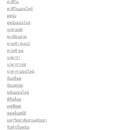
คาสิโน
คาสิโนออนไลน์
ดูหนัง
ดูหนังออนไลน์
ถูกหวย88
ทะเบียนสวย
ทางเข้า live22
ทางเข้าpg
บาคาร่า
บาคาร่า168
บาคาร่าออนไลน์
ปั่นสล็อต
ปั่นแตก66
พนันออนไลน์
พีจีสล็อต
พุซซี่888
ฟลูสล็อตพีจี
มหาวิทยาลัยสวนสุนันทา
รับทำเว็บพนัน