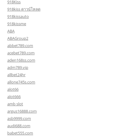
918Kiss
918kiss ดาวน์โหลด
918kissauto
918kissme
ABA
ABAGroup2
abbet789.com
acebet789.com
aden168ss.com
adm789.vip
allbet24hr
allone745s.com
alot66
alot666
amb slot
argus16888.com
asb9999.com
audi688.com
babet555.com