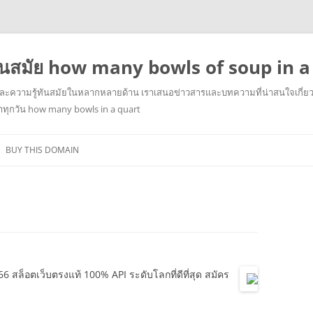
ทันสมัย how many bowls of soup in a
ลและความรู้ทันสมัยในหลากหลายด้าน เราเสนอข่าวสารและบทความที่น่าสนใจเกี่ยวกับเ
าทุกวัน how many bowls in a quart
ข้าม
ไป
BUY THIS DOMAIN
ยัง
เนื้อหา
สล็อตเว็บตรงแท้ 100% API ระดับโลกที่ดีที่สุด สมัคร