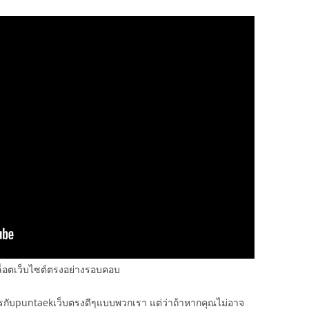
ล็อตเว็บไซต์ตรงอย่างรอบคอบ
การกับpuntaekเว็บตรงดีๆแบบพวกเรา แต่ว่าถ้าหากคุณไม่อาจ