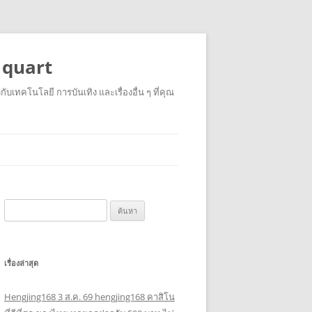
 quart
ทคโนโลยี การบันเทิง และเรื่องอื่น ๆ ที่คุณ
ค้นหา
สำหรับ:
เรื่องล่าสุด
Hengjing168 3 ส.ค. 69 hengjing168 คาสิโน