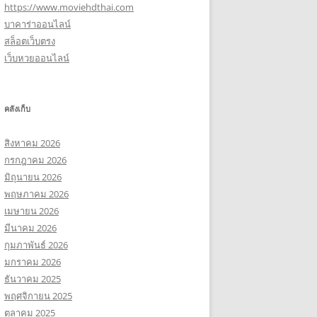
https://www.moviehdthai.com
บาคาร่าออนไลน์
สล็อตเว็บตรง
เว็บหวยออนไลน์
คลังเก็บ
สิงหาคม 2026
กรกฎาคม 2026
มิถุนายน 2026
พฤษภาคม 2026
เมษายน 2026
มีนาคม 2026
กุมภาพันธ์ 2026
มกราคม 2026
ธันวาคม 2025
พฤศจิกายน 2025
ตุลาคม 2025