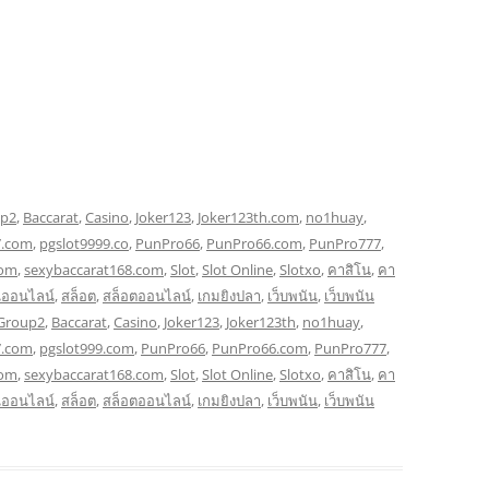
p2
,
Baccarat
,
Casino
,
Joker123
,
Joker123th.com
,
no1huay
,
7.com
,
pgslot9999.co
,
PunPro66
,
PunPro66.com
,
PunPro777
,
com
,
sexybaccarat168.com
,
Slot
,
Slot Online
,
Slotxo
,
คาสิโน
,
คา
นออนไลน์
,
สล็อต
,
สล็อตออนไลน์
,
เกมยิงปลา
,
เว็บพนัน
,
เว็บพนัน
Group2
,
Baccarat
,
Casino
,
Joker123
,
Joker123th
,
no1huay
,
7.com
,
pgslot999.com
,
PunPro66
,
PunPro66.com
,
PunPro777
,
com
,
sexybaccarat168.com
,
Slot
,
Slot Online
,
Slotxo
,
คาสิโน
,
คา
นออนไลน์
,
สล็อต
,
สล็อตออนไลน์
,
เกมยิงปลา
,
เว็บพนัน
,
เว็บพนัน