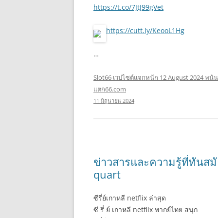
https://t.co/7JtJ99gVet
https://cutt.ly/KeooL1Hg
…
Slot66 เวปไซต์แจกหนัก 12 August 2024 พนันเว
แตก66.com
11 มิถุนายน 2024
ข่าวสารและความรู้ที่ทันส
quart
ซีรี่ย์เกาหลี netflix ล่าสุด
ซี รี่ ย์ เกาหลี netflix พากย์ไทย สนุก