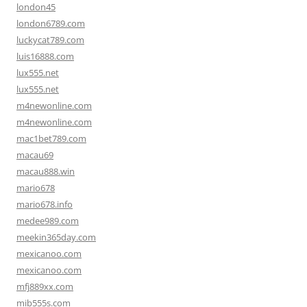
london45
london6789.com
luckycat789.com
luis16888.com
lux555.net
lux555.net
m4newonline.com
m4newonline.com
mac1bet789.com
macau69
macau888.win
mario678
mario678.info
medee989.com
meekin365day.com
mexicanoo.com
mexicanoo.com
mfj889xx.com
mib555s.com