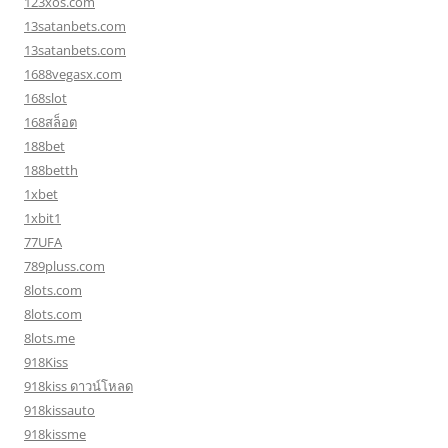
123xos.com
13satanbets.com
13satanbets.com
1688vegasx.com
168slot
168สล็อต
188bet
188betth
1xbet
1xbit1
77UFA
789pluss.com
8lots.com
8lots.com
8lots.me
918Kiss
918kiss ดาวน์โหลด
918kissauto
918kissme