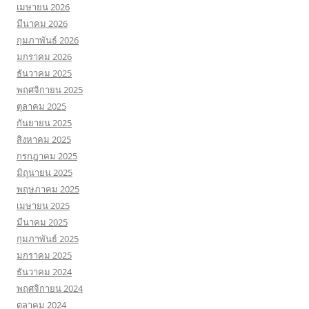
เมษายน 2026
มีนาคม 2026
กุมภาพันธ์ 2026
มกราคม 2026
ธันวาคม 2025
พฤศจิกายน 2025
ตุลาคม 2025
กันยายน 2025
สิงหาคม 2025
กรกฎาคม 2025
มิถุนายน 2025
พฤษภาคม 2025
เมษายน 2025
มีนาคม 2025
กุมภาพันธ์ 2025
มกราคม 2025
ธันวาคม 2024
พฤศจิกายน 2024
ตุลาคม 2024