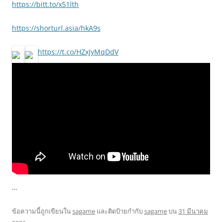
https://bitt.to/x51lth
https://shorturl.asia/hkA9s
https://t.co/HZxJyMqDdV
…
ข้อความนี้ถูกเขียนใน
sagame
และติดป้ายกำกับ
sagame
บน
31 มีนาคม