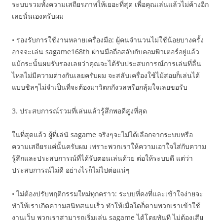
ระบบรวมทั้งความเสถียรภาพให้เยอะที่สุด เพื่อคุณเล่นแล้วไม่ค้างอีก
เลยนั่นเองครับผม
• รองรับการใช้งานหลายเครื่องมือ: ผู้คนจำนวนไม่ใช้น้อยบางครั้ง
อาจจะเล่น sagame168th ผ่านมือถือสลับกับคอมพิวเตอร์อยู่แล้ว
แม้กระนั้นผมรับรองเลยว่าคุณจะได้รับประสบการณ์การเล่นที่ลื่น
ไหลไม่มีความต่างกันเลยครับผม จะสลับเครื่องใช้ไม้สอยก็เล่นได้
แบบชิลๆไม่จำเป็นที่จะต้องมาวิตกกังวลหรือกลุ้มใจเลยขอรับ
3. ประสบการณ์รวมที่เล่นแล้วรู้สึกพอดีสูงที่สุด
ในที่สุดแล้ว ผู้ที่เล่นั sagame จริงๆจะไม่ได้เลือกจากระบบหรือ
ความเสถียรแค่นั้นครับผม เพราะพวกเราให้ความเอาใจใส่กับความ
รู้สึกและประสบการณ์ที่ได้รับตอนเล่นด้วย ต่อให้ระบบดี แต่ว่า
ประสบการณ์ไม่ดี อย่างไรก็ไม่ไปต่อแน่ๆ
• ไม่ต้องปรับพฤติกรรมใหม่ทุกคราว: ระบบที่คงที่และเข้าใจง่ายจะ
ทำให้เราเกิดความสนิทสนมเร็ว ทำให้เมื่อใดก็ตามพวกเราเข้าใช้
งานเว็บ พวกเราสามารถเริ่มเล่น sagame ได้โดยทันที ไม่ต้องเสีย