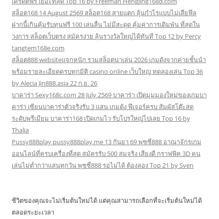
เครดิตฟรี เยอะที่สุด Top 16 by Freeman Hengjing168d.com
สล็อต168 14 August 2569 สล็อต168 สายแตก ลุ้นกำไรแบบไม่เสียฟีล
ฝากนี้เกินคุ้มรับทุนฟรี 100 เล่นลื่น ไม่มีสะดุด คุ้มค่าการเดิมพัน ที่สุดใน
วงการ สล็อตเว็บตรง สมัครง่าย ลุ้นรางวัลใหญ่ได้ทันที Top 12 by Percy
tangtem168e.com
สล็อต888 websiteแจกหนัก รวมสล็อตน่าเล่น 2026 เกมดังจากค่ายชั้นนำ
พร้อมรายละเอียดครบทุกมิติ casino online เว็บใหญ่ ทดลองเล่น Top 36
by Alecia Jin888.asia 22 ก.ย. 26
บาคาร่า Sexy168c.com 28 July 2569 บาคาร่า เปิดมุมมองใหม่ของเกมบา
คาร่า เซียนบาคาร่าตัวจริงรับ 3 แสน เกมดัง ฟีเจอร์ครบ สัมผัสโต๊ะสด
ระดับพรีเมียม บาคาร่า168 เปิดเกมไว รับโปรใหญ่ไปเลย Top 16 by
Thalia
Pussy888play pussy888play.me 13 กันยา 69 พุซซี่888 อาณาจักรเกม
ออนไลน์ที่ครบเครื่องที่สุด สมัครรับ 500 สมจริง เสียงดี กราฟฟิค 3D คน
เล่นไม่ต่ำกว่าแสนทุกวัน พุซซี่888 รอไม่ได้ ต้องลอง Top 21 by Sven
ชีวิตของคุณจะไม่เริ่มต้นใหม่ได้ แต่คุณสามารถเลือกที่จะเริ่มต้นใหม่ได้
ตลอดระยะเวลา