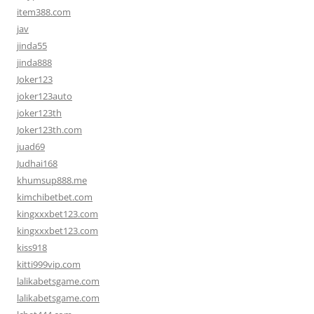
item388.com
jav
jinda55
jinda888
Joker123
joker123auto
joker123th
Joker123th.com
juad69
Judhai168
khumsup888.me
kimchibetbet.com
kingxxxbet123.com
kingxxxbet123.com
kiss918
kitti999vip.com
lalikabetsgame.com
lalikabetsgame.com