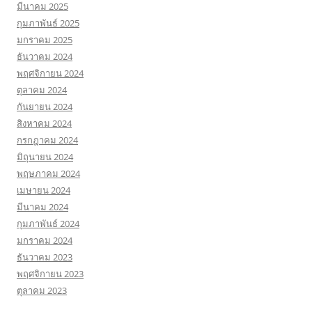
มีนาคม 2025
กุมภาพันธ์ 2025
มกราคม 2025
ธันวาคม 2024
พฤศจิกายน 2024
ตุลาคม 2024
กันยายน 2024
สิงหาคม 2024
กรกฎาคม 2024
มิถุนายน 2024
พฤษภาคม 2024
เมษายน 2024
มีนาคม 2024
กุมภาพันธ์ 2024
มกราคม 2024
ธันวาคม 2023
พฤศจิกายน 2023
ตุลาคม 2023