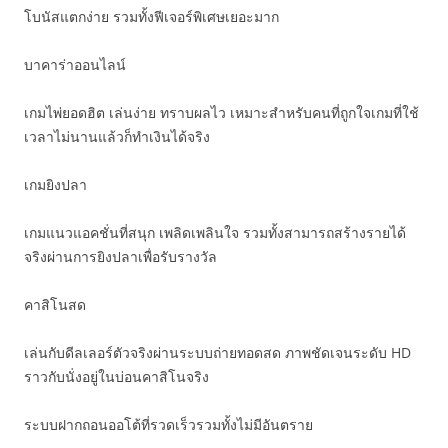
โบนัสแตกง่าย รวมทั้งฟีเจอร์พิเศษเยอะมาก
บาคาร่าออนไลน์
เกมไพ่ยอดฮิต เล่นง่าย ทราบผลไว เหมาะสำหรับคนที่ถูกใจเกมที่ใช้
เวลาไม่นานแล้วก็ทำเงินได้จริง
เกมยิงปลา
เกมแนวแอคชั่นที่สนุก เพลิดเพลินใจ รวมทั้งสามารถสร้างรายได้
จริงผ่านการยิงปลาเพื่อรับรางวัล
คาสิโนสด
เล่นกับดีลเลอร์ตัวจริงผ่านระบบถ่ายทอดสด ภาพชัดเจนระดับ HD
ราวกับนั่งอยู่ในบ่อนคาสิโนจริง
ระบบฝากถอนออโต้ที่รวดเร็วรวมทั้งไม่มีอันตราย