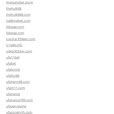
thaisiambet.store
thehulk88
thehulk888.com
tia8kingbet.com
tkbpgg.com
tkbpgg.com
topstar359win.com
tr1688.info
udee365day.com
ufa11bet
ufabet
ufabomb
ufafox88
ufaheno88.com
ufam11.com
ufanance
ufanance789.com
ufasexygame
ufasocietyth.com