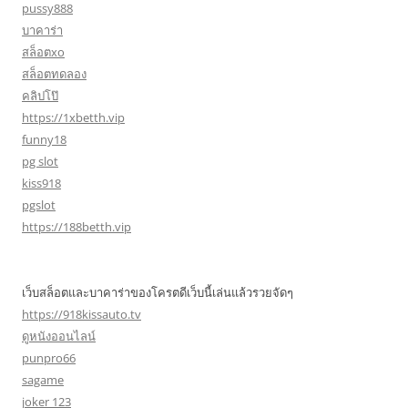
pussy888
บาคาร่า
สล็อตxo
สล็อตทดลอง
คลิปโป๊
https://1xbetth.vip
funny18
pg slot
kiss918
pgslot
https://188betth.vip
เว็บสล็อตและบาคาร่าของโครตดีเว็บนี้เล่นแล้วรวยจัดๆ
https://918kissauto.tv
ดูหนังออนไลน์
punpro66
sagame
joker 123