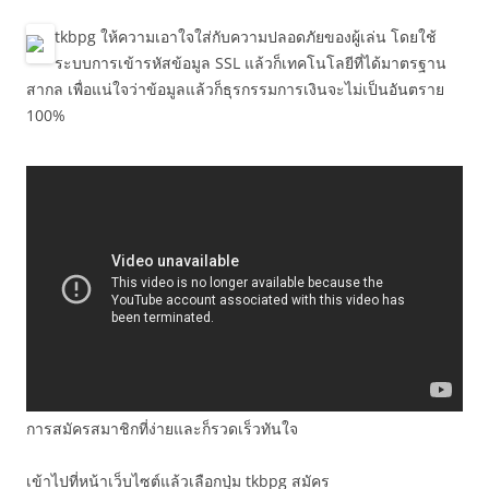
tkbpg ให้ความเอาใจใส่กับความปลอดภัยของผู้เล่น โดยใช้
ระบบการเข้ารหัสข้อมูล SSL แล้วก็เทคโนโลยีที่ได้มาตรฐาน
สากล เพื่อแน่ใจว่าข้อมูลแล้วก็ธุรกรรมการเงินจะไม่เป็นอันตราย
100%
การสมัครสมาชิกที่ง่ายและก็รวดเร็วทันใจ
เข้าไปที่หน้าเว็บไซต์แล้วเลือกปุ่ม tkbpg สมัคร