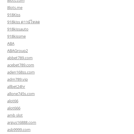
8lots.com
8lots.me
918Kiss
918kiss ดาวน์โหลด
918kissauto
918kissme
ABA
ABAGroup2
abbet789.com
acebet789.com
aden168ss.com
adm789.vip
allbet24hr
allone745s.com
alot66
alot666
amb slot
argus16888.com
asb9999.com