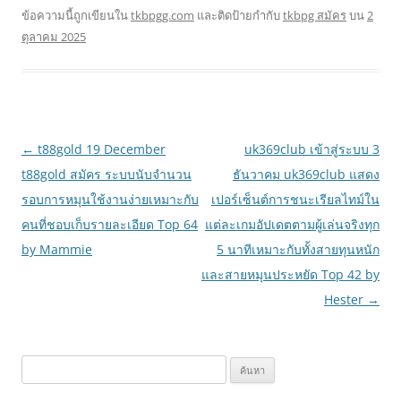
ข้อความนี้ถูกเขียนใน
tkbpgg.com
และติดป้ายกำกับ
tkbpg สมัคร
บน
2
ตุลาคม 2025
เมนู
←
t88gold 19 December
uk369club เข้าสู่ระบบ 3
นำทาง
t88gold สมัคร ระบบนับจำนวน
ธันวาคม uk369club แสดง
เรื่อง
รอบการหมุนใช้งานง่ายเหมาะกับ
เปอร์เซ็นต์การชนะเรียลไทม์ใน
คนที่ชอบเก็บรายละเอียด Top 64
แต่ละเกมอัปเดตตามผู้เล่นจริงทุก
by Mammie
5 นาทีเหมาะกับทั้งสายทุนหนัก
และสายหมุนประหยัด Top 42 by
Hester
→
ค้นหา
สำหรับ: