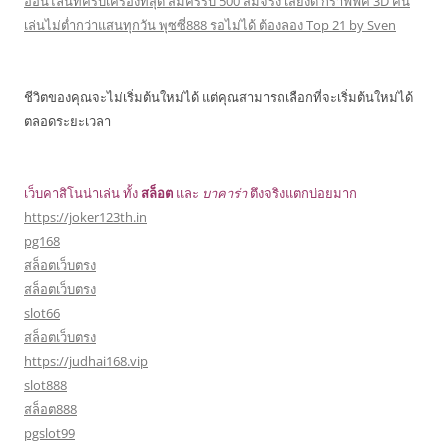
ออนไลน์ที่ครบเครื่องที่สุด สมัครรับ 500 สมจริง เสียงดี กราฟฟิค 3D คน
เล่นไม่ต่ำกว่าแสนทุกวัน พุซซี่888 รอไม่ได้ ต้องลอง Top 21 by Sven
ชีวิตของคุณจะไม่เริ่มต้นใหม่ได้ แต่คุณสามารถเลือกที่จะเริ่มต้นใหม่ได้
ตลอดระยะเวลา
เว็บคาสิโนน่าเล่น ทั้ง
สล็อต
และ
บาคาร่า
ตึงจริงแตกบ่อยมาก
https://joker123th.in
pg168
สล็อตเว็บตรง
สล็อตเว็บตรง
slot66
สล็อตเว็บตรง
https://judhai168.vip
slot888
สล็อต888
pgslot99