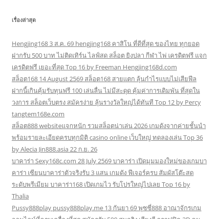
เรื่องล่าสุด
Hengjing168 3 ส.ค. 69 hengjing168 คาสิโน ที่ดีที่สุด ของไทย ทุกยอด
ฝากรับ 500 บาท ไม่ติดเทิร์น ไลฟ์สด สล็อต ยิงปลา กีฬา ไพ่ เครดิตฟรี แจก
เครดิตฟรี เยอะที่สุด Top 16 by Freeman Hengjing168d.com
สล็อต168 14 August 2569 สล็อต168 สายแตก ลุ้นกำไรแบบไม่เสียฟีล
ฝากนี้เกินคุ้มรับทุนฟรี 100 เล่นลื่น ไม่มีสะดุด คุ้มค่าการเดิมพัน ที่สุดใน
วงการ สล็อตเว็บตรง สมัครง่าย ลุ้นรางวัลใหญ่ได้ทันที Top 12 by Percy
tangtem168e.com
สล็อต888 websiteแจกหนัก รวมสล็อตน่าเล่น 2026 เกมดังจากค่ายชั้นนำ
พร้อมรายละเอียดครบทุกมิติ casino online เว็บใหญ่ ทดลองเล่น Top 36
by Alecia Jin888.asia 22 ก.ย. 26
บาคาร่า Sexy168c.com 28 July 2569 บาคาร่า เปิดมุมมองใหม่ของเกมบา
คาร่า เซียนบาคาร่าตัวจริงรับ 3 แสน เกมดัง ฟีเจอร์ครบ สัมผัสโต๊ะสด
ระดับพรีเมียม บาคาร่า168 เปิดเกมไว รับโปรใหญ่ไปเลย Top 16 by
Thalia
Pussy888play pussy888play.me 13 กันยา 69 พุซซี่888 อาณาจักรเกม