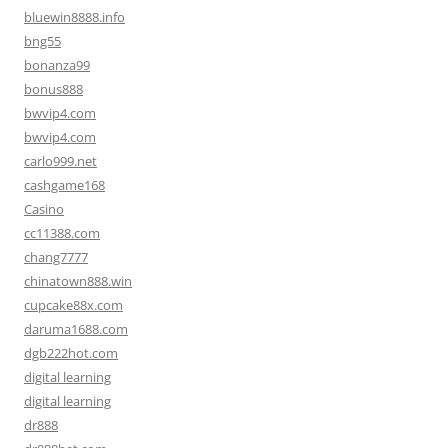
bluewin8888.info
bng55
bonanza99
bonus888
bwvip4.com
bwvip4.com
carlo999.net
cashgame168
Casino
cc11388.com
chang7777
chinatown888.win
cupcake88x.com
daruma1688.com
dgb222hot.com
digital learning
digital learning
dr888