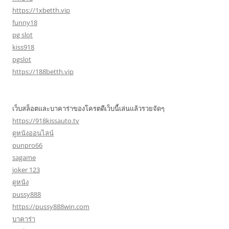
https://1xbetth.vip
funny18
pg slot
kiss918
pgslot
https://188betth.vip
เว็บสล็อตและบาคาร่าของโครตดีเว็บนี้เล่นแล้วรวยจัดๆ
https://918kissauto.tv
ดูหนังออนไลน์
punpro66
sagame
joker 123
ดูหนัง
pussy888
https://pussy888win.com
บาคาร่า