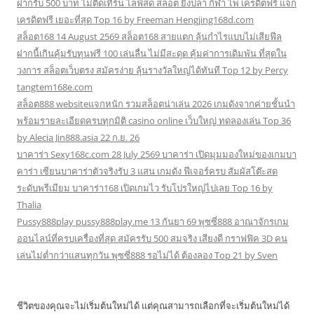
ฝากรับ 500 บาท ไม่ติดเทิร์น ไลฟ์สด สล็อต ยิงปลา กีฬา ไพ่ เครดิตฟรี แจก
เครดิตฟรี เยอะที่สุด Top 16 by Freeman Hengjing168d.com
สล็อต168 14 August 2569 สล็อต168 สายแตก ลุ้นกำไรแบบไม่เสียฟีล
ฝากนี้เกินคุ้มรับทุนฟรี 100 เล่นลื่น ไม่มีสะดุด คุ้มค่าการเดิมพัน ที่สุดใน
วงการ สล็อตเว็บตรง สมัครง่าย ลุ้นรางวัลใหญ่ได้ทันที Top 12 by Percy
tangtem168e.com
สล็อต888 websiteแจกหนัก รวมสล็อตน่าเล่น 2026 เกมดังจากค่ายชั้นนำ
พร้อมรายละเอียดครบทุกมิติ casino online เว็บใหญ่ ทดลองเล่น Top 36
by Alecia Jin888.asia 22 ก.ย. 26
บาคาร่า Sexy168c.com 28 July 2569 บาคาร่า เปิดมุมมองใหม่ของเกมบา
คาร่า เซียนบาคาร่าตัวจริงรับ 3 แสน เกมดัง ฟีเจอร์ครบ สัมผัสโต๊ะสด
ระดับพรีเมียม บาคาร่า168 เปิดเกมไว รับโปรใหญ่ไปเลย Top 16 by
Thalia
Pussy888play pussy888play.me 13 กันยา 69 พุซซี่888 อาณาจักรเกม
ออนไลน์ที่ครบเครื่องที่สุด สมัครรับ 500 สมจริง เสียงดี กราฟฟิค 3D คน
เล่นไม่ต่ำกว่าแสนทุกวัน พุซซี่888 รอไม่ได้ ต้องลอง Top 21 by Sven
ชีวิตของคุณจะไม่เริ่มต้นใหม่ได้ แต่คุณสามารถเลือกที่จะเริ่มต้นใหม่ได้