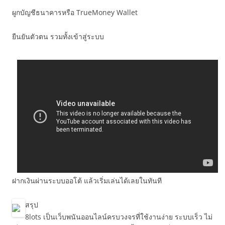
ผูกบัญชีธนาคารหรือ TrueMoney Wallet
ยืนยันตัวตน รวมทั้งเข้าสู่ระบบ
ฝากเงินผ่านระบบออโต้ แล้วเริ่มเล่นได้เลยในทันที
สรุป
8lots เป็นเว็บพนันออนไลน์ครบวงจรที่ใช้งานง่าย ระบบเร็ว ไม่