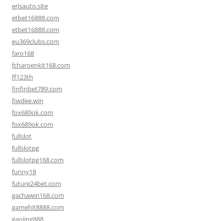
erisauto.site
etbet16888.com
etbet16888.com
eu369clubs.com
faro168
fcharoenkit168.com
ff123th
finfinbet789.com
fiwdee.win
fox689ok.com
fox689ok.com
fullslot
fullslotpg
fullslotpg168.com
funny18
future24bet.com
gachawin168.com
gamehit8888.com
gaojing888