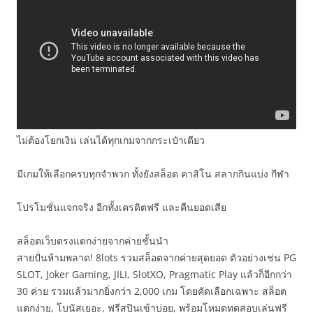
ไม่ต้องโยกเงิน เล่นได้ทุกเกมจากกระเป๋าเดียว
มีเกมให้เลือกครบทุกจำพวก ทั้งยังสล็อต คาสิโน สลากกินแบ่ง กีฬา
โปรโมชั่นแจกจริง อีกทั้งเครดิตฟรี และคืนยอดเสีย
สล็อตเว็บตรงแตกง่ายจากค่ายชั้นนำ
สายปั่นห้ามพลาด! 8lots รวมสล็อตจากค่ายสุดยอด ตัวอย่างเช่น PG
SLOT, Joker Gaming, JILI, SlotXO, Pragmatic Play แล้วก็อีกกว่า
30 ค่าย รวมแล้วมากยิ่งกว่า 2,000 เกม โดยคัดเลือกเฉพาะ สล็อต
แตกง่าย, โบนัสเยอะ, ฟรีสปินเข้าบ่อย, พร้อมโหมดทดสอบเล่นฟรี