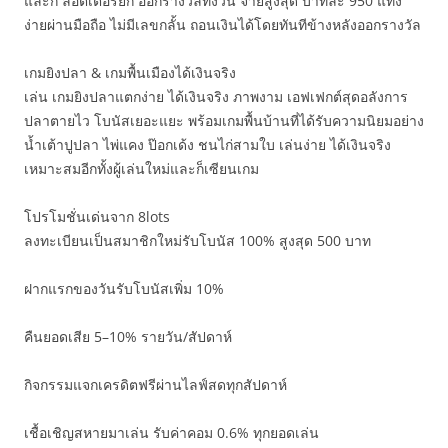
และก็ ลอตเตอรี่ยี่กี ออกรางวัลทั้งวัน จ่ายสูงสุด บาทละ 950 แทง
ง่ายผ่านมือถือ ไม่มีเลขกลั้น ถอนเงินได้โดยทันทีข้างหลังออกรางวัล
เกมยิงปลา & เกมพื้นเมืองได้เงินจริง
เล่น เกมยิงปลาแตกง่าย ได้เงินจริง ภาพงาม เอฟเฟกต์สุดอลังการ
ปลาตายไว โบนัสเยอะแยะ พร้อมเกมพื้นบ้านที่ได้รับความนิยมอย่าง
น้ำเต้าปูปลา ไพ่แคง ป๊อกเด้ง ชนไก่สามใบ เล่นง่าย ได้เงินจริง
เหมาะสมอีกทั้งผู้เล่นใหม่และก็เซียนเกม
โปรโมชั่นเด่นจาก 8lots
ลงทะเบียนเป็นสมาชิกใหม่รับโบนัส 100% สูงสุด 500 บาท
ฝากแรกของวันรับโบนัสเพิ่ม 10%
คืนยอดเสีย 5–10% รายวัน/สัปดาห์
กิจกรรมแจกเครดิตฟรีผ่านไลฟ์สดทุกสัปดาห์
เชื้อเชิญสหายมาเล่น รับค่าคอม 0.6% ทุกยอดเล่น