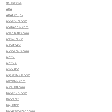
918kissme
ABA
ABAGroup2
abbet789.com
acebet789.com
aden168ss.com
adm789.vip
allbet24hr
allone745s.com
alot66
alot666
amb slot
argus16888.com
asb9999.com
audi688.com
babet555.com
Baccarat
baj88thb
bar4game24hr.com