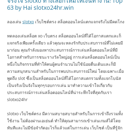
จริงใจ slotxo ทางเลือกใหม่ให้เงินทำงาน! Top
63 by Hai slotxo24hr.win
ลองเล่น
slotxo
เว็บไซต์ตรง สล็อตออนไลน์แตกแจกจริงไม่มีคดโกง
ทดลองเล่นสล็อต xo เว็บตรง สล็อตออนไลน์ที่ได้โอกาสแตกและก็
แจกจริงเพียงครั้งเดียว แล้วคุณจะหลงรักกับประสบการณ์ที่ไม่เคยมี
มาก่อน คุณกำลังมองหาประสบการณ์การเล่นสล็อตออนไลน์ที่มี
โอกาสสำหรับการชนะรางวัลใหญ่อยู่ การเล่นสล็อตออนไลน์เป็น
หนึ่งในกิจกรรมที่ทำให้คนผู้คนจำนวนไม่ใช้น้อยตื่นเต้นและก็มี
ความสนุกสนานสำหรับในการพบประสบการณ์ใหม่ โดยเฉพาะเมื่อ
พูดถึง slot ซึ่งเป็นสล็อตออนไลน์ที่ได้โอกาสแตกรวมทั้งแจกโบนัส
เป็นจริงเป็นจังในทุกๆรอบการเล่น มาทำความเข้าใจเกี่ยวกับ
ประสบการณ์การเล่นสล็อตออนไลน์ที่น่าระทึกใจที่สุดกับเรา
slotxo24hr
slotxo เว็บไซต์ตรง มีความสบายสบายสำหรับในการเข้าถึงรวมทั้ง
ใช้งาน ไม่ต้องผ่านเอเย่นต์ ทำให้คุณสามารถเข้าเล่นเกมส์ได้โดย
ทันทีและไม่มีข้อจำกัดอะไรก็แล้วแต่ในการเล่น เว็บไซต์ เป็นที่รู้จัก