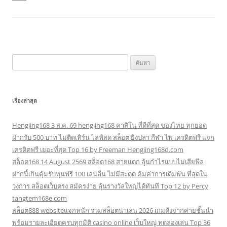
ค้นหา
สำหรับ:
เรื่องล่าสุด
Hengjing168 3 ส.ค. 69 hengjing168 คาสิโน ที่ดีที่สุด ของไทย ทุกยอด
ฝากรับ 500 บาท ไม่ติดเทิร์น ไลฟ์สด สล็อต ยิงปลา กีฬา ไพ่ เครดิตฟรี แจก
เครดิตฟรี เยอะที่สุด Top 16 by Freeman Hengjing168d.com
สล็อต168 14 August 2569 สล็อต168 สายแตก ลุ้นกำไรแบบไม่เสียฟีล
ฝากนี้เกินคุ้มรับทุนฟรี 100 เล่นลื่น ไม่มีสะดุด คุ้มค่าการเดิมพัน ที่สุดใน
วงการ สล็อตเว็บตรง สมัครง่าย ลุ้นรางวัลใหญ่ได้ทันที Top 12 by Percy
tangtem168e.com
สล็อต888 websiteแจกหนัก รวมสล็อตน่าเล่น 2026 เกมดังจากค่ายชั้นนำ
พร้อมรายละเอียดครบทุกมิติ casino online เว็บใหญ่ ทดลองเล่น Top 36