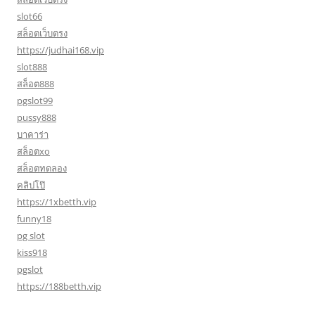
slot66
สล็อตเว็บตรง
https://judhai168.vip
slot888
สล็อต888
pgslot99
pussy888
บาคาร่า
สล็อตxo
สล็อตทดลอง
คลิปโป๊
https://1xbetth.vip
funny18
pg slot
kiss918
pgslot
https://188betth.vip