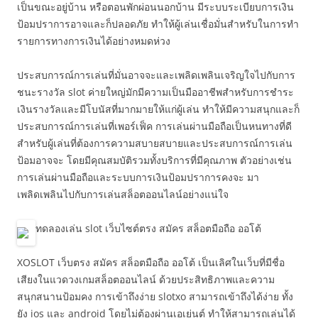
เป็นขณะอยู่บ้าน หรือตอนพักผ่อนนอกบ้าน มีระบบระเบียบการเงิน
ป้อมปราการอาจและก็ปลอดภัย ทำให้ผู้เล่นเชื่อมั่นสำหรับในการทำ
รายการทางการเงินได้อย่างหมดห่วง
ประสบการณ์การเล่นที่มั่นอาจจะและเพลิดเพลินเจริญใจไปกับการ
ชนะรางวัล slot ค่ายใหญ่มักมีความเป็นมืออาชีพสำหรับการชำระ
เงินรางวัลและมีโบนัสที่มากมายให้แก่ผู้เล่น ทำให้มีความสนุกและก็
ประสบการณ์การเล่นที่เพอร์เฟ็ค การเล่นผ่านมือถือเป็นหนทางที่ดี
สำหรับผู้เล่นที่ต้องการความสบายสบายและประสบการณ์การเล่น
ป้อมอาจจะ โดยมีคุณสมบัติรวมทั้งบริการที่มีคุณภาพ ตัวอย่างเช่น
การเล่นผ่านมือถือและระบบการเงินป้อมปราการคงจะ มา
เพลิดเพลินไปกับการเล่นสล็อตออนไลน์อย่างแน่ใจ
ทดลองเล่น slot เว็บไซต์ตรง สมัคร สล็อตมือถือ ออโต้
XOSLOT เว็บตรง สมัคร สล็อตมือถือ ออโต้ เป็นเลิศในเว็บที่มีชื่อ
เสียงในแวดวงเกมสล็อตออนไลน์ ด้วยประสิทธิภาพและความ
สนุกสนานป้อมคง การเข้าถึงง่าย slotxo สามารถเข้าถึงได้ง่าย ทั้ง
ยัง ios และ android โดยไม่ต้องผ่านเอเย่นต์ ทำให้สามารถเล่นได้