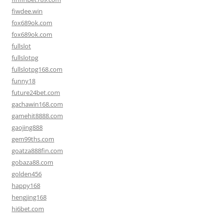
fiwdee.win
fox689ok.com
fox689ok.com
fullslot
fullslotpg
fullslotpg168.com
funny18
future24bet.com
gachawin168.com
gamehit8888.com
gaojing888
gem99ths.com
goatza888fin.com
gobaza88.com
golden456
happy168
hengjing168
hi6bet.com