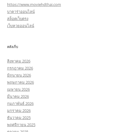
https://www.moviehdthai.com
บาคาร่าออนไลน์
สล็อตเว็บตรง
เว็บหวยออนไลน์
คลังเก็บ
สิงหาคม 2026
กรกฎาคม 2026
มิถุนายน 2026
พฤษภาคม 2026
เมษายน 2026
มีนาคม 2026
กุมภาพันธ์ 2026
มกราคม 2026
ธันวาคม 2025
พฤศจิกายน 2025
ตุลาคม 2025