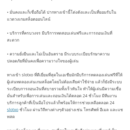
• มั่นคงและก็เชื่อถือได้ ปากทางเข้านี้โด่งดังและเป็นที่ยอมรับใน
แวดวงเกมสล็อตออนไลน์
• บริการที่ครบวงจร มีบริการทดสอบเล่นฟรีและการถอนเงินที่
สะดวก
• ความยั่งยืนและไม่เป็นอันตราย มีระบบระเบียบรักษาความ
ปลอดภัยที่มั่นคงเพื่อความวางใจของผู้เล่น
ทางเข้า slotxo ที่ดีเยี่ยมที่สุดในเอเชียมักมีบริการทดลองเล่นฟรีที่ให้
ผู้เล่นทดลองเล่นเกมสล็อตโดยไม่ต้องเสียค่าใช้จ่าย แล้วก็ยังมีระบบ
ระเบียบการถอนเงินที่สบายรวมทั้งเร็วทันใจ ทำให้ผู้เล่นมีความเชื่อ
มั่นสำหรับเพื่อการเล่นและถอนเงินได้ตลอด 24 ชั่วโมง มีทีมงาน
บริการลูกค้าที่เป็นมือโปรแล้วก็พร้อมให้การช่วยเหลือตลอด 24
slotxo
ชั่วโมง ผ่านวิถีทางต่างๆตัวอย่างเช่น โทรศัพท์ อีเมล และแช
ทสด