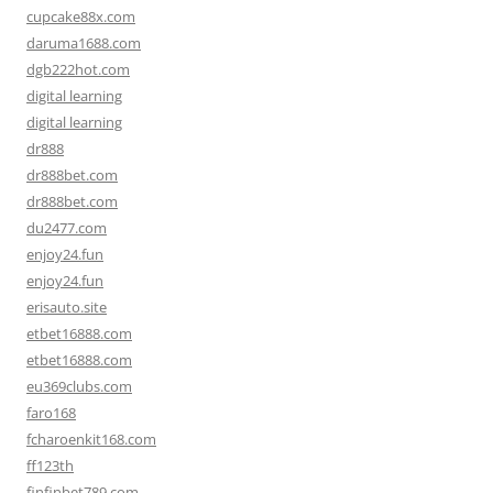
cupcake88x.com
daruma1688.com
dgb222hot.com
digital learning
digital learning
dr888
dr888bet.com
dr888bet.com
du2477.com
enjoy24.fun
enjoy24.fun
erisauto.site
etbet16888.com
etbet16888.com
eu369clubs.com
faro168
fcharoenkit168.com
ff123th
finfinbet789.com