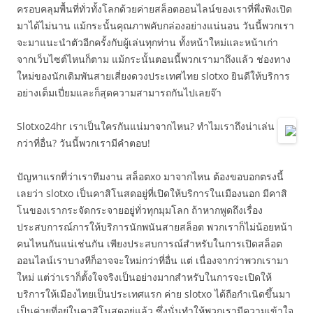
ครอบคลุมพื้นที่ทั่วทั้งโลกด้วยค่ายสล็อตออนไลน์ของเราที่พึ่งพิงเปิด
มาได้ไม่นาน แม้กระนั้นคุณภาพคับกล่องอย่างแน่นอน วันนี้พวกเรา
จะมาแนะนำตัวอีกครั้งกับผู้เล่นทุกท่าน ทั้งหน้าใหม่และหน้าเก่า
จากเว็บไซต์ไหนก็ตาม แม้กระนั้นตอนนี้พวกเรามาถึงแล้ว ช่องทาง
ใหม่ของนักเดิมพันสายเสี่ยงดวงประเทศไทย slotxo ยินดีให้บริการ
อย่างเต็มเปี่ยมและก็สุดความสามารถกันไปเลยจ๊า
Slotxo24hr เราเป็นใครกันแน่มาจากไหน? ทำไมเราถึงน่าเล่น
กว่าที่อื่น? วันนี้พวกเรามีคำตอบ!
ปัญหาแรกที่ว่าเราทีมงาน สล็อตxo มาจากไหน ต้องขอบอกตรงนี้
เลยว่า slotxo เป็นคาสิโนสดอยู่ที่เปิดให้บริการในเมืองนอก มีคาสิ
โนของเรากระจัดกระจายอยู่ทั่วทุกมุมโลก ถ้าหากพูดถึงเรื่อง
ประสบการณ์การให้บริการนักพนันสายสล็อต พวกเราก็ไม่น้อยหน้า
คนไหนกันแน่เช่นกัน เพียงประสบการณ์สำหรับในการเปิดสล็อต
ออนไลน์เราบางทีก็อาจจะใหม่กว่าที่อื่น แต่ เนื่องจากว่าพวกเรามา
ใหม่ แต่ว่าเราก็ตั้งใจจริงเป็นอย่างมากสำหรับในการจะเปิดให้
บริการให้เมืองไทยเป็นประเทศแรก ค่าย slotxo ได้ถือกำเนิดขึ้นมา
เป็นค่ายที่อยู่ในคาสิโนสดอยู่แล้ว ซึ่งนั่นทำให้พวกเรามีความเข้าใจ