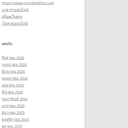
https://www.moviehdthai.com
บาคาร่าออนไลน์
สล็อตเว็บตรง
เว็บหวยออนไลน์
คลังเก็บ
สิงหาคม 2026
กรกฎาคม 2026
มิถุนายน 2026
พฤษภาคม 2026
เมษายน 2026
มีนาคม 2026
กุมภาพันธ์ 2026
มกราคม 2026
ธันวาคม 2025
พฤศจิกายน 2025
ตุลาคม 2025