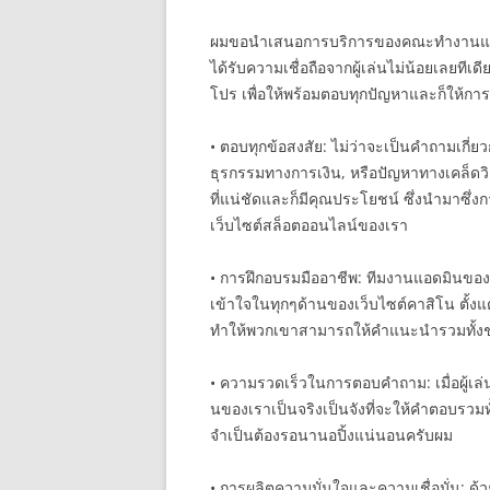
ผมขอนำเสนอการบริการของคณะทำงานแอดไม่นที
ได้รับความเชื่อถือจากผู้เล่นไม่น้อยเลยท
โปร เพื่อให้พร้อมตอบทุกปัญหาและก็ให้การเก
• ตอบทุกข้อสงสัย: ไม่ว่าจะเป็นคำถามเกี
ธุรกรรมทางการเงิน, หรือปัญหาทางเคล็ดว
ที่แน่ชัดและก็มีคุณประโยชน์ ซึ่งนำมาซึ่
เว็บไซต์สล็อตออนไลน์ของเรา
• การฝึกอบรมมืออาชีพ: ทีมงานแอดมินของ
เข้าใจในทุกๆด้านของเว็บไซต์คาสิโน ตั้งแ
ทำให้พวกเขาสามารถให้คำแนะนำรวมทั้งช่วย
• ความรวดเร็วในการตอบคำถาม: เมื่อผู้เ
นของเราเป็นจริงเป็นจังที่จะให้คำตอบรวมทั้ง
จำเป็นต้องรอนานอปิ้งแน่นอนครับผม
• การผลิตความมั่นใจและความเชื่อมั่น: ด้