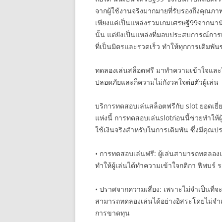
จากผู้ใช้งานจริงมากมายที่รับรองถึงคุณภา
เพียงแค่เป็นแหล่งรวมเกมเศรษฐี99จากนานัป
นั้น แต่ยังเป็นแหล่งที่มอบประสบการณ์การ
ที่เป็นมิตรและรวดเร็ว ทำให้ทุกการเดิมพั
ทดลองเล่นสล็อตฟรี มาทำความเข้าใจและฝึ
ปลอดภัยและก็ความไม่กังวลใจต่อตัวผู้เล่น
บริการทดสอบเล่นสล็อตฟรีกับ slot ยอดเยี่ย
แห่งนี้ การทดสอบเล่นslotก่อนนี้ช่วยทำให้ผู้
ใช้เงินจริงสำหรับในการเดิมพัน ซึ่งมีคุณป
• การทดสอบเล่นฟรี: ผู้เล่นสามารถทดลองเล่
ทำให้ผู้เล่นได้ทำความเข้าใจกติกา ฟีพบร์
• ปราศจากความเสี่ยง: เพราะไม่จำเป็นที่จะ
สามารถทดลองเล่นได้อย่างอิสระโดยไม่จำเป็
การขาดทุน