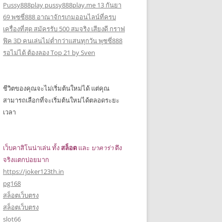
Pussy888play pussy888play.me 13 กันยา
69 พุซซี่888 อาณาจักรเกมออนไลน์ที่ครบ
เครื่องที่สุด สมัครรับ 500 สมจริง เสียงดี กราฟ
ฟิค 3D คนเล่นไม่ต่ำกว่าแสนทุกวัน พุซซี่888
รอไม่ได้ ต้องลอง Top 21 by Sven
ชีวิตของคุณจะไม่เริ่มต้นใหม่ได้ แต่คุณ
สามารถเลือกที่จะเริ่มต้นใหม่ได้ตลอดระยะ
เวลา
เว็บคาสิโนน่าเล่น ทั้ง
สล็อต
และ
บาคาร่า
ตึง
จริงแตกบ่อยมาก
https://joker123th.in
pg168
สล็อตเว็บตรง
สล็อตเว็บตรง
slot66