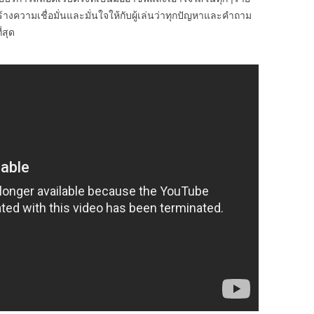
งความเชื่อมั่นและมั่นใจให้กับผู้เล่นว่าทุกปัญหาและคำถาม
่สุด