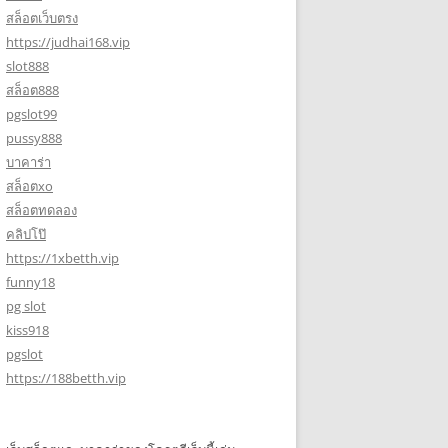
สล็อตเว็บตรง
https://judhai168.vip
slot888
สล็อต888
pgslot99
pussy888
บาคาร่า
สล็อตxo
สล็อตทดลอง
คลิปโป๊
https://1xbetth.vip
funny18
pg slot
kiss918
pgslot
https://188betth.vip