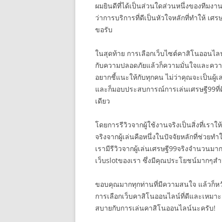
ผมยินดีที่ได้เป็นส่วนใดส่วนหนึ่งของทีมงา
ว่าการบริการที่ดีเป็นหัวใจหลักที่ทำให้ เศรษ
ขอรับ
ในสุดท้าย การเลือกเว็บไซต์คาสิโนออนไลน
กับความปลอดภัยแล้วก็ความมั่นใจและความเชื
อยากชี้แนะให้กับทุกคน ไม่ว่าคุณจะเป็นผู้
และก็มอบประสบการณ์การเล่นเศรษฐี99ที่ดีที่
เดียว
โดยการรีวิวจากผู้ใช้งานจริงเป็นสิ่งที่เรา
จริงจากผู้เล่นคือหนึ่งในปัจจัยหลักที่ช่วย
เรามีรีวิวจากผู้เล่นเศรษฐี99จริงจำนวนมาก
เว็บslotของเรา ซึ่งมีคุณประโยชน์มากๆสำห
ขอบคุณมากทุกท่านที่มีความสนใจ แล้วก็หวั
การเลือกเว็บคาสิโนออนไลน์ที่ดีและเหมาะส
สบายกับการเล่นคาสิโนออนไลน์นะครับ!