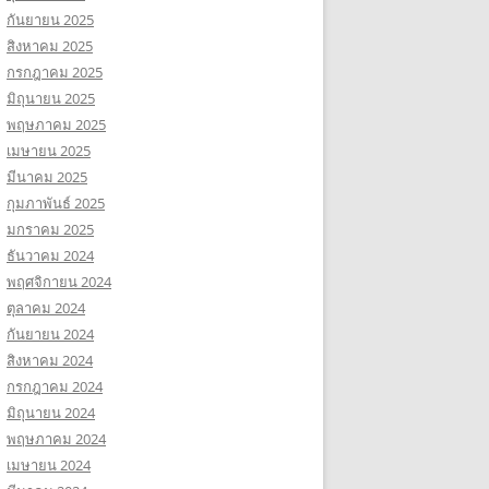
กันยายน 2025
สิงหาคม 2025
กรกฎาคม 2025
มิถุนายน 2025
พฤษภาคม 2025
เมษายน 2025
มีนาคม 2025
กุมภาพันธ์ 2025
มกราคม 2025
ธันวาคม 2024
พฤศจิกายน 2024
ตุลาคม 2024
กันยายน 2024
สิงหาคม 2024
กรกฎาคม 2024
มิถุนายน 2024
พฤษภาคม 2024
เมษายน 2024