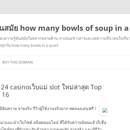
ทันสมัย how many bowls of soup in a
ลและความรู้ทันสมัยในหลากหลายด้าน เราเสนอข่าวสารและบทความที่น่าสนใจเกี่ยวกับเ
าทุกวัน how many bowls in a quart
ข้าม
ไป
BUY THIS DOMAIN
ยัง
เนื้อหา
 24 casinoเว็บแม่ slot ใหม่ล่าสุด Top
n 16
อันตราย จ่ายจริง รีวิวผู้ใช้งานจริงมาก ทดลองเล่นฟรี !
จะมาแนะนำเว็บไซต์ สล็อตออนไลน์ ที่ได้รับความนิยมแล้วก็เชื่อ
เว็บไซต์ตรงที่รับประกันด้วยความปลอดภัย จ่ายจริง และมีรีวิว