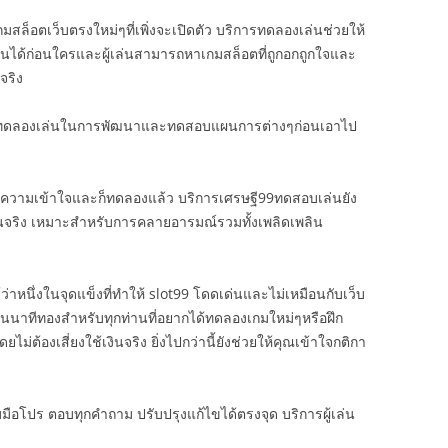
มสล็อตเว็บตรงใหม่ๆที่เพิ่งจะเปิดตัว บริการทดลองเล่นช่วยให้
้นได้ก่อนใครและผู้เล่นสามารถหาเกมสล็อตที่ถูกอกถูกใจและ
จริง
ริการทดลองเล่นในการพัฒนาและทดสอบแผนการต่างๆก่อนเอาไป
ความเข้าใจและก็ทดลองแล้ว บริการเศรษฐี99ทดสอบเล่นยัง
เงินจริง เหมาะสำหรับการคลายอารมณ์รวมทั้งเพลิดเพลิน
าหนึ่งในจุดแข็งที่ทำให้ slot99 โดดเด่นและไม่เหมือนกับเว็บ
ป็นนาทีทองสำหรับทุกท่านที่อยากได้ทดลองเกมใหม่ๆหรือฝึก
้องเสี่ยงใช้เงินจริง ยิ่งไปกว่านี้ยังช่วยให้คุณเข้าใจกติกา
อโปร ตอบทุกคำถาม ปรับปรุงแก้ไขได้ตรงจุด บริการผู้เล่น